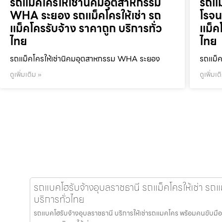
รถแม็คโครให้เช่านิคมอุตสาหกรรม
รถแม
WHA ระยอง รถแม็คโครให้เช่า รถ
โรจน
แม็คโครรับจ้าง ราคาถูก บริการทั่ว
แม็ค
ไทย
ไทย
รถแม็คโครให้เช่านิคมอุตสาหกรรม WHA ระยอง
รถแม็ค
ดูเพิ่มเติม »
ดูเพิ่มเต
รถแบคโฮรับจ้างอุบลราชธานี รถแม็คโครให้เช่า รถแ
บริการทั่วไทย
รถแบคโฮรับจ้างอุบลราชธานี บริการให้เช่ารถแมคโคร พร้อมคนขับมืออาชี