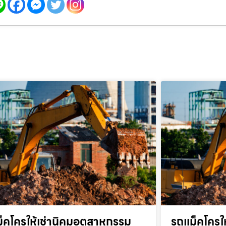
็คโครให้เช่านิคมอุตสาหกรรม
รถแม็คโครให