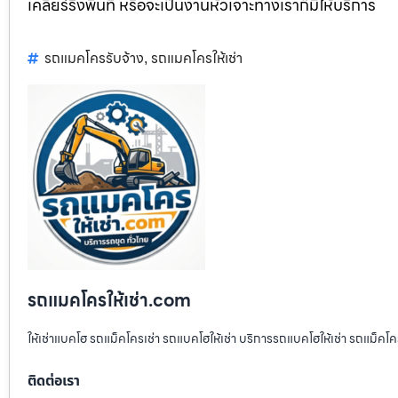
เคลียร์ริ่งพื้นที่ หรือจะเป็นงานหัวเจาะทางเราก็มีให้บริการ
รถแมคโครรับจ้าง
รถแมคโครให้เช่า
,
รถแมคโครให้เช่า.com
ให้เช่าแบคโฮ รถแม็คโครเช่า รถแบคโฮให้เช่า บริการรถแบคโฮให้เช่า รถแม็คโคร
ติดต่อเรา