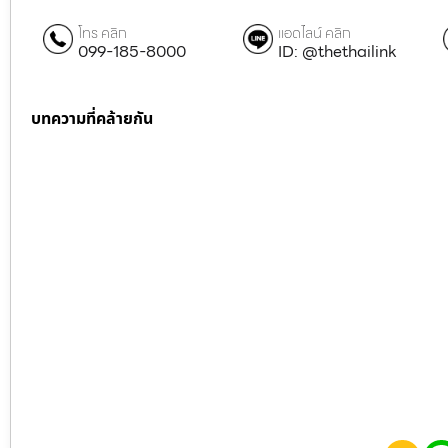
โทร คลิก
แอดไลน์ คลิก
099-185-8000
ID: @thethailink
บทความที่คล้ายกัน