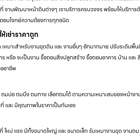
้นที่ งานพัฒนาหน้าดินต่างๆ เราบริการครบวงจร พร้อมให้บริการ
ารที่ตอบโจทย์ความต้องการทุกชนิด
ห้เช่าราคาถูก
ก เหมาะสำหรับงานขุดดิน และ งานอื่นๆ อีกมากมาย ปรับระดับพื้นด
 หรือ จะเป็นงาน รื้อถอนสิ่งปลูกสร้าง รื้อถอนอาคาร บ้าน และ ส
ืออาชีพ
ถมดิน ถมบ่อ ถมบึง ถมทาง เลือกถมได้ ตามความเหมาะสมของหน้างา
็มที่ และ มีคุณภาพในราคาเป็นกันเอง
้นที่ ใหม่ แรง มีทั้งขนาดใหญ่ และ ขนาดเล็ก รับเหมางานขุด งานถ