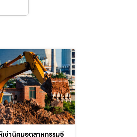
้เช่านิคมอุตสาหกรรมซี