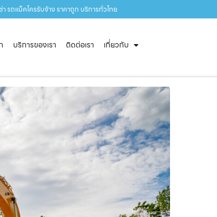
่า รถแม็คโครรับจ้าง ราคาถูก บริการทั่วไทย
ัก
บริการของเรา
ติดต่อเรา
เกี่ยวกับ