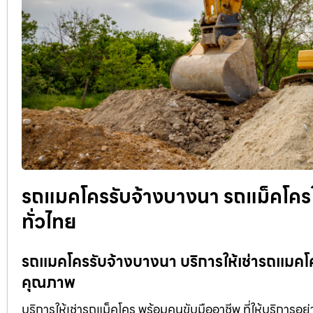
รถแมคโครรับจ้างบางนา รถแม็คโครให
ทั่วไทย
รถแมคโครรับจ้างบางนา บริการให้เช่ารถแมคโคร 
คุณภาพ
บริการให้เช่ารถแม็คโคร พร้อมคนขับมืออาชีพ ที่ให้บริการอย่าง