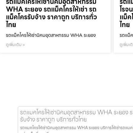
รถแม็คโครให้เช่านิคมอุตสาหกรรม
รถแม
WHA ระยอง รถแม็คโครให้เช่า รถ
โรจน
แม็คโครรับจ้าง ราคาถูก บริการทั่ว
แม็ค
ไทย
ไทย
รถแม็คโครให้เช่านิคมอุตสาหกรรม WHA ระยอง
รถแม็ค
ดูเพิ่มเติม »
ดูเพิ่มเต
รถแมคโครให้เช่านิคมอุตสาหกรรม WHA ระยอง รถแ
รับจ้าง ราคาถูก บริการทั่วไทย
รถแมคโครให้เช่านิคมอุตสาหกรรม WHA ระยอง บริการให้เช่ารถแมคโค