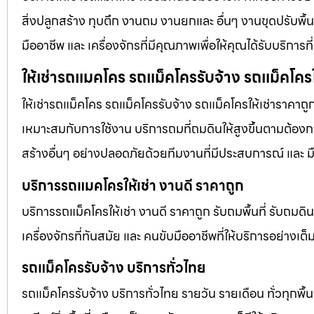
สิ่งปลูกสร้าง ทุบตึก งานถม งานยกและ อื่นๆ งานขุดปรับพื
มืออาชีพ และ เครื่องจักรที่มีคุณภาพเพื่อให้คุณได้รับบริก
ให้เช่ารถแมคโคร รถแม็คโครรับจ้าง รถแม็คโครใ
ให้เช่ารถแม็คโคร รถแม็คโครรับจ้าง รถแม็คโครให้เช่าราคาถู
เหมาะสมกับการใช้งาน บริการถมที่ถมดินให้สูงขึ้นตามต้องการ
สร้างอื่นๆ อย่างปลอดภัยด้วยทีมงานที่มีประสบการณ์ และ ม
บริการรถแมคโครให้เช่า งานดี ราคาถูก
บริการรถแม็คโครให้เช่า งานดี ราคาถูก รับถมพื้นที่ รับ
เครื่องจักรที่ทันสมัย และ คนขับมืออาชีพที่ให้บริการอย่างเต
รถแม็คโครรับจ้าง บริการทั่วไทย
รถแม็คโครรับจ้าง บริการทั่วไทย รายวัน รายเดือน ทั่วทุกพื