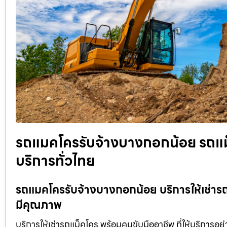
รถแมคโครรับจ้างบางกอกน้อย รถแม็ค
บริการทั่วไทย
รถแมคโครรับจ้างบางกอกน้อย บริการให้เช่ารถแ
มีคุณภาพ
บริการให้เช่ารถแม็คโคร พร้อมคนขับมืออาชีพ ที่ให้บริการอย่าง