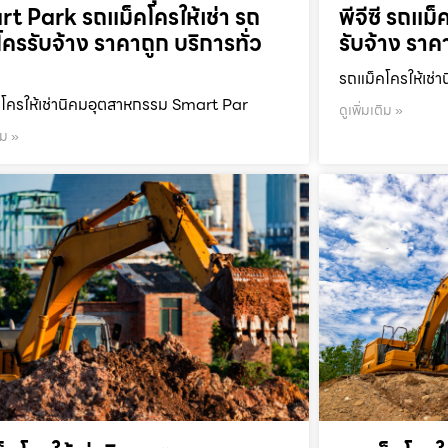
t Park รถแม็คโครให้เช่า รถ
พีจีซี รถแม็
โครรับจ้าง ราคาถูก บริการทั่ว
รับจ้าง ราค
รถแม็คโครให้เช่า
โครให้เช่านิคมอุตสาหกรรม Smart Par
ดูเพิ่มเติม »
ิม »