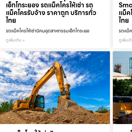
เอ็กโกระยอง รถแม็คโครให้เช่า รถ
Smar
แม็คโครรับจ้าง ราคาถูก บริการทั่ว
แม็ค
ไทย
ไทย
รถแม็คโครให้เช่านิคมอุตสาหกรรมเอ็กโกระยอ
รถแม็ค
ดูเพิ่มเติม »
ดูเพิ่มเต