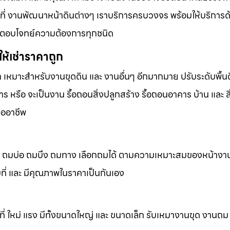
้นที่ งานพัฒนาหน้าดินต่างๆ เราบริการครบวงจร พร้อมให้บริการ
ารที่ตอบโจทย์ความต้องการทุกชนิด
ห้เช่าราคาถูก
ก เหมาะสำหรับงานขุดดิน และ งานอื่นๆ อีกมากมาย ปรับระดับพื้นด
 หรือ จะเป็นงาน รื้อถอนสิ่งปลูกสร้าง รื้อถอนอาคาร บ้าน และ ส
ืออาชีพ
ถมดิน ถมบ่อ ถมบึง ถมทาง เลือกถมได้ ตามความเหมาะสมของหน้างา
็มที่ และ มีคุณภาพในราคาเป็นกันเอง
้นที่ ใหม่ แรง มีทั้งขนาดใหญ่ และ ขนาดเล็ก รับเหมางานขุด งานถ