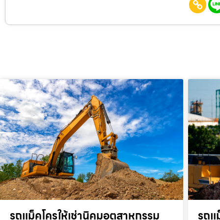
รถแม็คโครให้เช่านิคมอุตสาหกรรม
รถแม