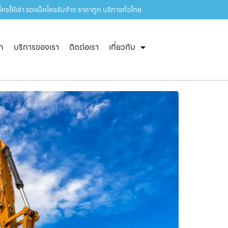
ให้เช่า รถแม็คโครรับจ้าง ราคาถูก บริการทั่วไทย
ัก
บริการของเรา
ติดต่อเรา
เกี่ยวกับ