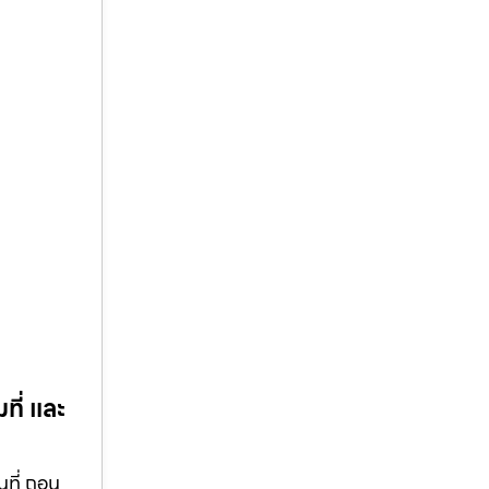
ที่ และ
นที่ ถอน