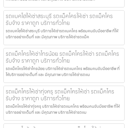
รถแบคโฮให้เช่าสระบุรี รถแม็คโครให้เช่า รถแม็คโคร
รับจ้าง ราคาถูก บริการทั่วไทย
รถแบคโฮให้เช่าสระบุรี บริการให้เช่ารถแมคโคร พร้อมคนขับมืออาชีพ ที่ให้
บริการอย่างเต็มที่ และ มีคุณภาพ บริการให้เช่ารถแม็ค
รถแม็คโครให้เช่าไทรน้อย รถแม็คโครให้เช่า รถแม็คโคร
รับจ้าง ราคาถูก บริการทั่วไทย
รถแม็คโครให้เช่าไทรน้อย บริการให้เช่ารถแมคโคร พร้อมคนขับมืออาชีพ ที่
ให้บริการอย่างเต็มที่ และ มีคุณภาพ บริการให้เช่ารถแม
รถแม็คโครให้เช่าทุ่งครุ รถแม็คโครให้เช่า รถแม็คโคร
รับจ้าง ราคาถูก บริการทั่วไทย
รถแม็คโครให้เช่าทุ่งครุ บริการให้เช่ารถแมคโคร พร้อมคนขับมืออาชีพ ที่ให้
บริการอย่างเต็มที่ และ มีคุณภาพ บริการให้เช่ารถแม