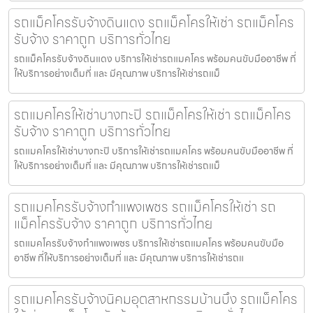
รถแม็คโครรับจ้างดินแดง รถแม็คโครให้เช่า รถแม็คโคร
รับจ้าง ราคาถูก บริการทั่วไทย
รถแม็คโครรับจ้างดินแดง บริการให้เช่ารถแมคโคร พร้อมคนขับมืออาชีพ ที่
ให้บริการอย่างเต็มที่ และ มีคุณภาพ บริการให้เช่ารถแม็
รถแมคโครให้เช่าบางกะปิ รถแม็คโครให้เช่า รถแม็คโคร
รับจ้าง ราคาถูก บริการทั่วไทย
รถแมคโครให้เช่าบางกะปิ บริการให้เช่ารถแมคโคร พร้อมคนขับมืออาชีพ ที่
ให้บริการอย่างเต็มที่ และ มีคุณภาพ บริการให้เช่ารถแม็
รถแมคโครรับจ้างกำแพงเพชร รถแม็คโครให้เช่า รถ
แม็คโครรับจ้าง ราคาถูก บริการทั่วไทย
รถแมคโครรับจ้างกำแพงเพชร บริการให้เช่ารถแมคโคร พร้อมคนขับมือ
อาชีพ ที่ให้บริการอย่างเต็มที่ และ มีคุณภาพ บริการให้เช่ารถแ
รถแมคโครรับจ้างนิคมอุตสาหกรรมบ้านบึง รถแม็คโคร