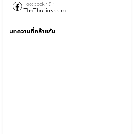
Facebook คลิก
TheThailink.com
บทความที่คล้ายกัน