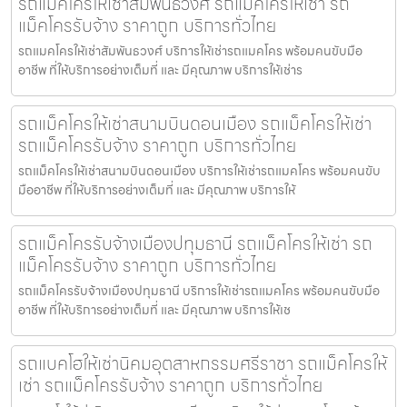
รถแมคโครให้เช่าสัมพันธวงศ์ รถแม็คโครให้เช่า รถ
แม็คโครรับจ้าง ราคาถูก บริการทั่วไทย
รถแมคโครให้เช่าสัมพันธวงศ์ บริการให้เช่ารถแมคโคร พร้อมคนขับมือ
อาชีพ ที่ให้บริการอย่างเต็มที่ และ มีคุณภาพ บริการให้เช่าร
รถแม็คโครให้เช่าสนามบินดอนเมือง รถแม็คโครให้เช่า
รถแม็คโครรับจ้าง ราคาถูก บริการทั่วไทย
รถแม็คโครให้เช่าสนามบินดอนเมือง บริการให้เช่ารถแมคโคร พร้อมคนขับ
มืออาชีพ ที่ให้บริการอย่างเต็มที่ และ มีคุณภาพ บริการให้
รถแม็คโครรับจ้างเมืองปทุมธานี รถแม็คโครให้เช่า รถ
แม็คโครรับจ้าง ราคาถูก บริการทั่วไทย
รถแม็คโครรับจ้างเมืองปทุมธานี บริการให้เช่ารถแมคโคร พร้อมคนขับมือ
อาชีพ ที่ให้บริการอย่างเต็มที่ และ มีคุณภาพ บริการให้เช
รถแบคโฮให้เช่านิคมอุตสาหกรรมศรีราชา รถแม็คโครให้
เช่า รถแม็คโครรับจ้าง ราคาถูก บริการทั่วไทย