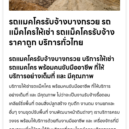
รถแมคโครรับจ้างบางกรวย รถ
แม็คโครให้เช่า รถแม็คโครรับจ้าง
ราคาถูก บริการทั่วไทย
รถแมคโครรับจ้างบางกรวย บริการให้เช่า
รถแมคโคร พร้อมคนขับมืออาชีพ ที่ให้
บริการอย่างเต็มที่ และ มีคุณภาพ
บริการให้เช่ารถแม็คโคร พร้อมคนขับมืออาชีพ ที่ให้บริการ
อย่างเต็มที่ และ มีคุณภาพ ไม่ว่าจะเป็นงานรับจ้างรื้อถอน
เคลียร์ริ่งพื้นที่ ถอนสิ่งปลูกสร้าง ทุบตึก งานถม งานยกและ
อื่นๆ งานขุดปรับพื้นที่ งานพัฒนาหน้าดินต่างๆ เราบริการครบ
วงจร พร้อมให้บริการด้วยทีมงานมืออาชีพ และ เครื่องจักรที่มี