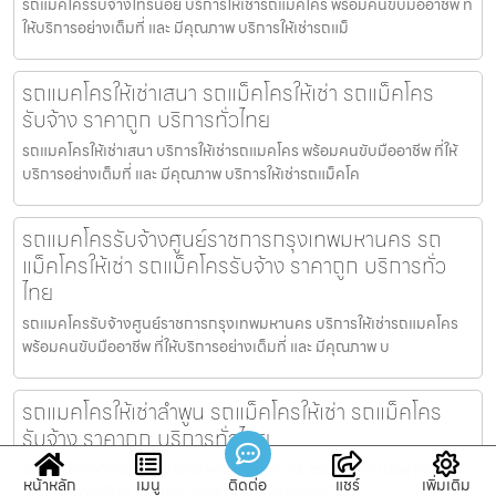
รถแมคโครรับจ้างไทรน้อย บริการให้เช่ารถแมคโคร พร้อมคนขับมืออาชีพ ที่
ให้บริการอย่างเต็มที่ และ มีคุณภาพ บริการให้เช่ารถแม็
รถแมคโครให้เช่าเสนา รถแม็คโครให้เช่า รถแม็คโคร
รับจ้าง ราคาถูก บริการทั่วไทย
รถแมคโครให้เช่าเสนา บริการให้เช่ารถแมคโคร พร้อมคนขับมืออาชีพ ที่ให้
บริการอย่างเต็มที่ และ มีคุณภาพ บริการให้เช่ารถแม็คโค
รถแมคโครรับจ้างศูนย์ราชการกรุงเทพมหานคร รถ
แม็คโครให้เช่า รถแม็คโครรับจ้าง ราคาถูก บริการทั่ว
ไทย
รถแมคโครรับจ้างศูนย์ราชการกรุงเทพมหานคร บริการให้เช่ารถแมคโคร
พร้อมคนขับมืออาชีพ ที่ให้บริการอย่างเต็มที่ และ มีคุณภาพ บ
รถแมคโครให้เช่าลำพูน รถแม็คโครให้เช่า รถแม็คโคร
รับจ้าง ราคาถูก บริการทั่วไทย
รถแมคโครให้เช่าลำพูน บริการให้เช่ารถแมคโคร พร้อมคนขับมืออาชีพ ที่ให้
หน้าหลัก
เมนู
ติดต่อ
แชร์
เพิ่มเติม
บริการอย่างเต็มที่ และ มีคุณภาพ บริการให้เช่ารถแม็คโ