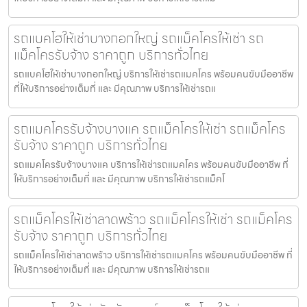
รถแบคโฮให้เช่าบางกอกใหญ่ รถแม็คโครให้เช่า รถ
แม็คโครรับจ้าง ราคาถูก บริการทั่วไทย
รถแบคโฮให้เช่าบางกอกใหญ่ บริการให้เช่ารถแมคโคร พร้อมคนขับมืออาชีพ
ที่ให้บริการอย่างเต็มที่ และ มีคุณภาพ บริการให้เช่ารถแ
รถแมคโครรับจ้างบางแค รถแม็คโครให้เช่า รถแม็คโคร
รับจ้าง ราคาถูก บริการทั่วไทย
รถแมคโครรับจ้างบางแค บริการให้เช่ารถแมคโคร พร้อมคนขับมืออาชีพ ที่
ให้บริการอย่างเต็มที่ และ มีคุณภาพ บริการให้เช่ารถแม็คโ
รถแม็คโครให้เช่าลาดพร้าว รถแม็คโครให้เช่า รถแม็คโคร
รับจ้าง ราคาถูก บริการทั่วไทย
รถแม็คโครให้เช่าลาดพร้าว บริการให้เช่ารถแมคโคร พร้อมคนขับมืออาชีพ ที่
ให้บริการอย่างเต็มที่ และ มีคุณภาพ บริการให้เช่ารถแ