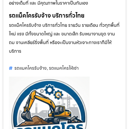
อย่างเต็มที่ และ มีคุณภาพในราคาเป็นกันเอง
รถแม็คโครรับจ้าง บริการทั่วไทย
รถแม็คโครรับจ้าง บริการทั่วไทย รายวัน รายเดือน ทั่วทุกพื้นที่
ใหม่ แรง มีทั้งขนาดใหญ่ และ ขนาดเล็ก รับเหมางานขุด งาน
ถม งานเคลียร์ริ่งพื้นที่ หรือจะเป็นงานหัวเจาะทางเราก็มีให้
บริการ
รถแมคโครรับจ้าง
รถแมคโครให้เช่า
,