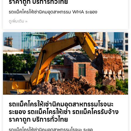
ราคาถูก บริการทั่วไทย
รถแม็คโครให้เช่านิคมอุตสาหกรรม WHA ระยอง
ดูเพิ่มเติม »
รถแม็คโครให้เช่านิคมอุตสาหกรรมโรจนะ
ระยอง รถแม็คโครให้เช่า รถแม็คโครรับจ้าง
ราคาถูก บริการทั่วไทย
รถแม็คโครให้เช่านิคมอุตสาหกรรมโรจนะ ระยอ