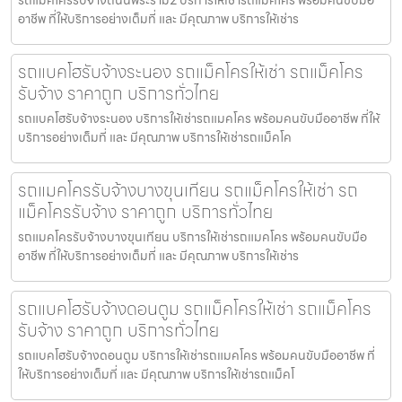
รถแม็คโครรับจ้างถนนพระราม2 บริการให้เช่ารถแมคโคร พร้อมคนขับมือ
อาชีพ ที่ให้บริการอย่างเต็มที่ และ มีคุณภาพ บริการให้เช่าร
รถแบคโฮรับจ้างระนอง รถแม็คโครให้เช่า รถแม็คโคร
รับจ้าง ราคาถูก บริการทั่วไทย
รถแบคโฮรับจ้างระนอง บริการให้เช่ารถแมคโคร พร้อมคนขับมืออาชีพ ที่ให้
บริการอย่างเต็มที่ และ มีคุณภาพ บริการให้เช่ารถแม็คโค
รถแมคโครรับจ้างบางขุนเทียน รถแม็คโครให้เช่า รถ
แม็คโครรับจ้าง ราคาถูก บริการทั่วไทย
รถแมคโครรับจ้างบางขุนเทียน บริการให้เช่ารถแมคโคร พร้อมคนขับมือ
อาชีพ ที่ให้บริการอย่างเต็มที่ และ มีคุณภาพ บริการให้เช่าร
รถแบคโฮรับจ้างดอนตูม รถแม็คโครให้เช่า รถแม็คโคร
รับจ้าง ราคาถูก บริการทั่วไทย
รถแบคโฮรับจ้างดอนตูม บริการให้เช่ารถแมคโคร พร้อมคนขับมืออาชีพ ที่
ให้บริการอย่างเต็มที่ และ มีคุณภาพ บริการให้เช่ารถแม็คโ