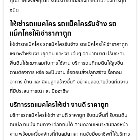
คุณภาพเพื่อให้คุณได้รับบริการที่ตอบโจทย์ความต้องการทุก
ชนิด
ให้เช่ารถแมคโคร รถแม็คโครรับจ้าง รถ
แม็คโครให้เช่าราคาถูก
ให้เช่ารถแม็คโคร รถแม็คโครรับจ้าง รถแม็คโครให้เช่าราคาถูก
เหมาะสำหรับงานขุดดิน และ งานอื่นๆ อีกมากมาย ปรับระดับ
พื้นดินให้เหมาะสมกับการใช้งาน บริการถมที่ถมดินให้สูงขึ้น
ตามต้องการ หรือ จะเป็นงาน รื้อถอนสิ่งปลูกสร้าง รื้อถอน
อาคาร บ้าน และ สิ่งปลูกสร้างอื่นๆ อย่างปลอดภัยด้วยทีมงาน
ที่มีประสบการณ์ และ มืออาชีพ
บริการรถแมคโครให้เช่า งานดี ราคาถูก
บริการรถแม็คโครให้เช่า งานดี ราคาถูก รับถมพื้นที่ รับถมดิน
ถมบ่อ ถมบึง ถมทาง เลือกถมได้ ตามความเหมาะสมของหน้า
งาน พร้อมเครื่องจักรที่ทันสมัย และ คนขับมืออาชีพที่ให้บริการ