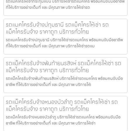
รถแมคโครให้เช่ากระทุ่มแบน บริการให้เช่ารถแมคโคร พร้อมคนขับมืออาชีพ
ที่ให้บริการอย่างเต็มที่ และ มีคุณภาพ บริการให้เช่ารถ
รถแมคโครรับจ้างปทุมธานี รถแม็คโครให้เช่า รถ
แม็คโครรับจ้าง ราคาถูก บริการทั่วไทย
รถแมคโครรับจ้างปทุมธานี บริการให้เช่ารถแมคโคร พร้อมคนขับมืออาชีพ
ที่ให้บริการอย่างเต็มที่ และ มีคุณภาพ บริการให้เช่ารถแม
รถแม็คโครรับจ้างพันท้ายนรสิงห์ รถแม็คโครให้เช่า รถ
แม็คโครรับจ้าง ราคาถูก บริการทั่วไทย
รถแม็คโครรับจ้างพันท้ายนรสิงห์ บริการให้เช่ารถแมคโคร พร้อมคนขับมือ
อาชีพ ที่ให้บริการอย่างเต็มที่ และ มีคุณภาพ บริการให้เ
รถแม็คโครรับจ้างหนองบัวลำภู รถแม็คโครให้เช่า รถ
แม็คโครรับจ้าง ราคาถูก บริการทั่วไทย
รถแม็คโครรับจ้างหนองบัวลำภู บริการให้เช่ารถแมคโคร พร้อมคนขับมือ
อาชีพ ที่ให้บริการอย่างเต็มที่ และ มีคุณภาพ บริการให้เช่า