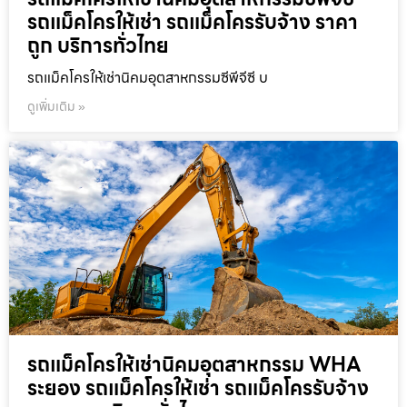
รถแม็คโครให้เช่า รถแม็คโครรับจ้าง ราคา
ถูก บริการทั่วไทย
รถแม็คโครให้เช่านิคมอุตสาหกรรมซีพีจีซี บ
ดูเพิ่มเติม »
รถแม็คโครให้เช่านิคมอุตสาหกรรม WHA
ระยอง รถแม็คโครให้เช่า รถแม็คโครรับจ้าง