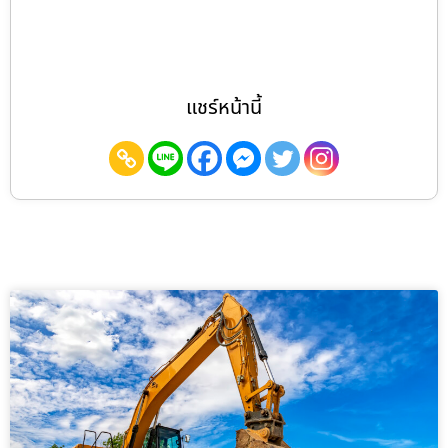
แชร์หน้านี้