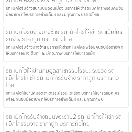
รถแม็คโครรับจ้าง ราคาถูก บริการทั่วไทย
รถแบคโฮรับจ้างสนามบินดอนเมือง บริการให้เช่ารถแมคโคร พร้อมคนขับ
มืออาชีพ ที่ให้บริการอย่างเต็มที่ และ มีคุณภาพ บริการให้เช
รถแบคโฮรับจ้างบางซ้าย รถแม็คโครให้เช่า รถแม็คโคร
รับจ้าง ราคาถูก บริการทั่วไทย
รถแบคโฮรับจ้างบางซ้าย บริการให้เช่ารถแมคโคร พร้อมคนขับมืออาชีพ ที่
ให้บริการอย่างเต็มที่ และ มีคุณภาพ บริการให้เช่ารถแม็ค
รถแบคโฮให้เช่านิคมอุตสาหกรรมโรจนะ ระยอง รถ
แม็คโครให้เช่า รถแม็คโครรับจ้าง ราคาถูก บริการทั่ว
ไทย
รถแบคโฮให้เช่านิคมอุตสาหกรรมโรจนะ ระยอง บริการให้เช่ารถแมคโคร
พร้อมคนขับมืออาชีพ ที่ให้บริการอย่างเต็มที่ และ มีคุณภาพ บ
รถแม็คโครรับจ้างถนนพระราม2 รถแม็คโครให้เช่า รถ
แม็คโครรับจ้าง ราคาถูก บริการทั่วไทย