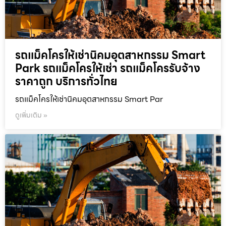
รถแม็คโครให้เช่านิคมอุตสาหกรรม Smart
Park รถแม็คโครให้เช่า รถแม็คโครรับจ้าง
ราคาถูก บริการทั่วไทย
รถแม็คโครให้เช่านิคมอุตสาหกรรม Smart Par
ดูเพิ่มเติม »