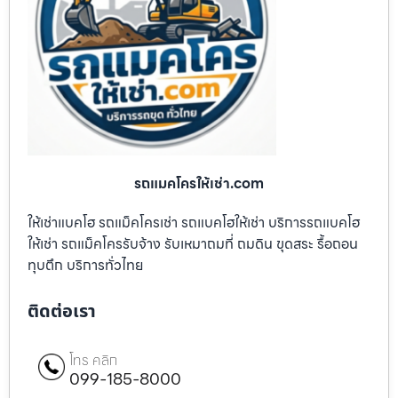
รถแมคโครให้เช่า.com
ให้เช่าแบคโฮ รถแม็คโครเช่า รถแบคโฮให้เช่า บริการรถแบคโฮ
ให้เช่า รถแม็คโครรับจ้าง รับเหมาถมที่ ถมดิน ขุดสระ รื้อถอน
ทุบตึก บริการทั่วไทย
ติดต่อเรา
โทร คลิก
099-185-8000