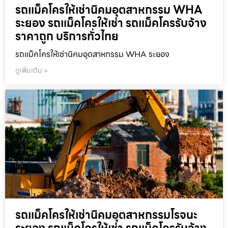
รถแม็คโครให้เช่านิคมอุตสาหกรรม WHA
ระยอง รถแม็คโครให้เช่า รถแม็คโครรับจ้าง
ราคาถูก บริการทั่วไทย
รถแม็คโครให้เช่านิคมอุตสาหกรรม WHA ระยอง
ดูเพิ่มเติม »
รถแม็คโครให้เช่านิคมอุตสาหกรรมโรจนะ