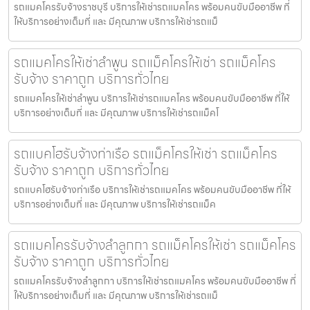
รถแมคโครรับจ้างราชบุรี บริการให้เช่ารถแมคโคร พร้อมคนขับมืออาชีพ ที่
ให้บริการอย่างเต็มที่ และ มีคุณภาพ บริการให้เช่ารถแม็
รถแมคโครให้เช่าลำพูน รถแม็คโครให้เช่า รถแม็คโคร
รับจ้าง ราคาถูก บริการทั่วไทย
รถแมคโครให้เช่าลำพูน บริการให้เช่ารถแมคโคร พร้อมคนขับมืออาชีพ ที่ให้
บริการอย่างเต็มที่ และ มีคุณภาพ บริการให้เช่ารถแม็คโ
รถแบคโฮรับจ้างท่าเรือ รถแม็คโครให้เช่า รถแม็คโคร
รับจ้าง ราคาถูก บริการทั่วไทย
รถแบคโฮรับจ้างท่าเรือ บริการให้เช่ารถแมคโคร พร้อมคนขับมืออาชีพ ที่ให้
บริการอย่างเต็มที่ และ มีคุณภาพ บริการให้เช่ารถแม็ค
รถแมคโครรับจ้างลำลูกกา รถแม็คโครให้เช่า รถแม็คโคร
รับจ้าง ราคาถูก บริการทั่วไทย
รถแมคโครรับจ้างลำลูกกา บริการให้เช่ารถแมคโคร พร้อมคนขับมืออาชีพ ที่
ให้บริการอย่างเต็มที่ และ มีคุณภาพ บริการให้เช่ารถแม็