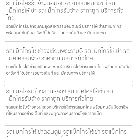
รถแม็คโครรับจ้างนิคมอุตสาหกรรมอมตะซิตี้ รถ
แม็คโครให้เช่า รถแม็คโครรับจ้าง ราคาถูก บริการทั่ว
ไทย
รถแม็คโครรับจ้างนิคมอุตสาหกรรมอมตะซิตี้ บริการให้เช่ารถแมคโคร
พร้อมคนขับมืออาชีพ ที่ให้บริการอย่างเต็มที่ และ มีคุณภาพ บ
รถแม็คโครให้เช่าวงเวียนพระราม5 รถแม็คโครให้เช่า รถ
แม็คโครรับจ้าง ราคาถูก บริการทั่วไทย
รถแม็คโครให้เช่าวงเวียนพระราม5 บริการให้เช่ารถแมคโคร พร้อมคนขับมือ
อาชีพ ที่ให้บริการอย่างเต็มที่ และ มีคุณภาพ บริการให้เ
รถแบคโฮรับจ้างสวนหลวง รถแม็คโครให้เช่า รถ
แม็คโครรับจ้าง ราคาถูก บริการทั่วไทย
รถแบคโฮรับจ้างสวนหลวง บริการให้เช่ารถแมคโคร พร้อมคนขับมืออาชีพ
ที่ให้บริการอย่างเต็มที่ และ มีคุณภาพ บริการให้เช่ารถแม็ค
รถแมคโครให้เช่าดอนตูม รถแม็คโครให้เช่า รถแม็คโคร