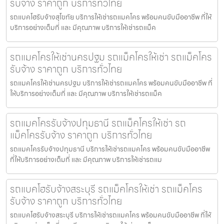
รับจ้าง ราคาถูก บริการทั่วไทย
รถแบคโฮรับจ้างสุโขทัย บริการให้เช่ารถแมคโคร พร้อมคนขับมืออาชีพ ที่ให้
บริการอย่างเต็มที่ และ มีคุณภาพ บริการให้เช่ารถแม็ค
รถแมคโครให้เช่านครปฐม รถแม็คโครให้เช่า รถแม็คโคร
รับจ้าง ราคาถูก บริการทั่วไทย
รถแมคโครให้เช่านครปฐม บริการให้เช่ารถแมคโคร พร้อมคนขับมืออาชีพ ที่
ให้บริการอย่างเต็มที่ และ มีคุณภาพ บริการให้เช่ารถแม็ค
รถแมคโครรับจ้างปทุมธานี รถแม็คโครให้เช่า รถ
แม็คโครรับจ้าง ราคาถูก บริการทั่วไทย
รถแมคโครรับจ้างปทุมธานี บริการให้เช่ารถแมคโคร พร้อมคนขับมืออาชีพ
ที่ให้บริการอย่างเต็มที่ และ มีคุณภาพ บริการให้เช่ารถแม
รถแบคโฮรับจ้างสระบุรี รถแม็คโครให้เช่า รถแม็คโคร
รับจ้าง ราคาถูก บริการทั่วไทย
รถแบคโฮรับจ้างสระบุรี บริการให้เช่ารถแมคโคร พร้อมคนขับมืออาชีพ ที่ให้