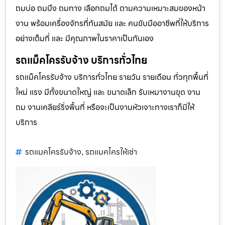
ถมบ่อ ถมบึง ถมทาง เลือกถมได้ ตามความเหมาะสมของหน้า
งาน พร้อมเครื่องจักรที่ทันสมัย และ คนขับมืออาชีพที่ให้บริการ
อย่างเต็มที่ และ มีคุณภาพในราคาเป็นกันเอง
รถแม็คโครรับจ้าง บริการทั่วไทย
รถแม็คโครรับจ้าง บริการทั่วไทย รายวัน รายเดือน ทั่วทุกพื้นที่
ใหม่ แรง มีทั้งขนาดใหญ่ และ ขนาดเล็ก รับเหมางานขุด งาน
ถม งานเคลียร์ริ่งพื้นที่ หรือจะเป็นงานหัวเจาะทางเราก็มีให้
บริการ
รถแมคโครรับจ้าง
รถแมคโครให้เช่า
,