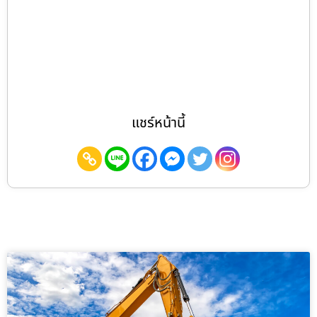
แชร์หน้านี้