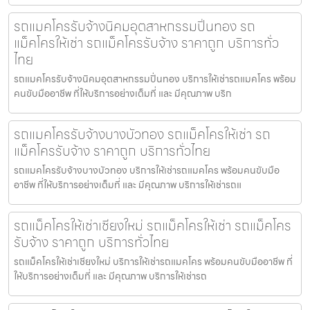
รถแมคโครรับจ้างนิคมอุตสาหกรรมปิ่นทอง รถ
แม็คโครให้เช่า รถแม็คโครรับจ้าง ราคาถูก บริการทั่ว
ไทย
รถแมคโครรับจ้างนิคมอุตสาหกรรมปิ่นทอง บริการให้เช่ารถแมคโคร พร้อม
คนขับมืออาชีพ ที่ให้บริการอย่างเต็มที่ และ มีคุณภาพ บริก
รถแมคโครรับจ้างบางบัวทอง รถแม็คโครให้เช่า รถ
แม็คโครรับจ้าง ราคาถูก บริการทั่วไทย
รถแมคโครรับจ้างบางบัวทอง บริการให้เช่ารถแมคโคร พร้อมคนขับมือ
อาชีพ ที่ให้บริการอย่างเต็มที่ และ มีคุณภาพ บริการให้เช่ารถแ
รถแม็คโครให้เช่าเชียงใหม่ รถแม็คโครให้เช่า รถแม็คโคร
รับจ้าง ราคาถูก บริการทั่วไทย
รถแม็คโครให้เช่าเชียงใหม่ บริการให้เช่ารถแมคโคร พร้อมคนขับมืออาชีพ ที่
ให้บริการอย่างเต็มที่ และ มีคุณภาพ บริการให้เช่ารถ