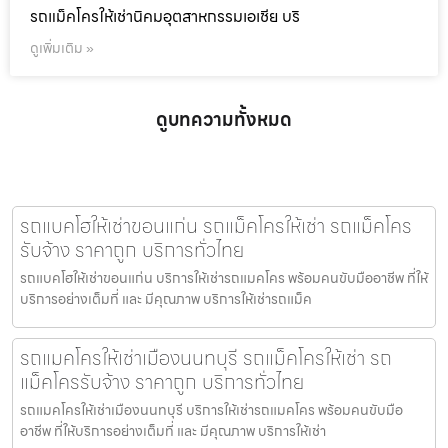
รถแม็คโครให้เช่านิคมอุตสาหกรรมเอเชีย บริ
ดูเพิ่มเติม »
ดูบทความทั้งหมด
รถแบคโฮให้เช่าขอนแก่น รถแม็คโครให้เช่า รถแม็คโคร
รับจ้าง ราคาถูก บริการทั่วไทย
รถแบคโฮให้เช่าขอนแก่น บริการให้เช่ารถแมคโคร พร้อมคนขับมืออาชีพ ที่ให้
บริการอย่างเต็มที่ และ มีคุณภาพ บริการให้เช่ารถแม็ค
รถแมคโครให้เช่าเมืองนนทบุรี รถแม็คโครให้เช่า รถ
แม็คโครรับจ้าง ราคาถูก บริการทั่วไทย
รถแมคโครให้เช่าเมืองนนทบุรี บริการให้เช่ารถแมคโคร พร้อมคนขับมือ
อาชีพ ที่ให้บริการอย่างเต็มที่ และ มีคุณภาพ บริการให้เช่า