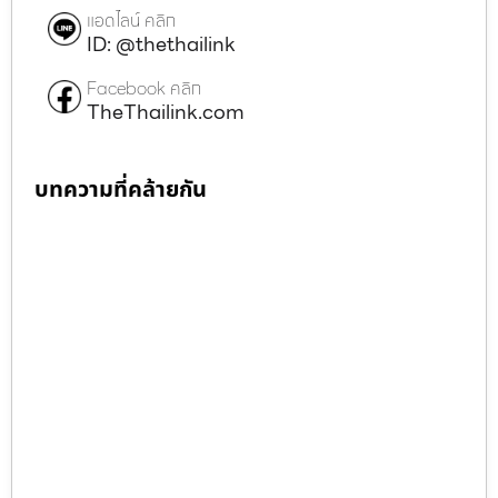
แอดไลน์ คลิก
ID: @thethailink
Facebook คลิก
TheThailink.com
บทความที่คล้ายกัน