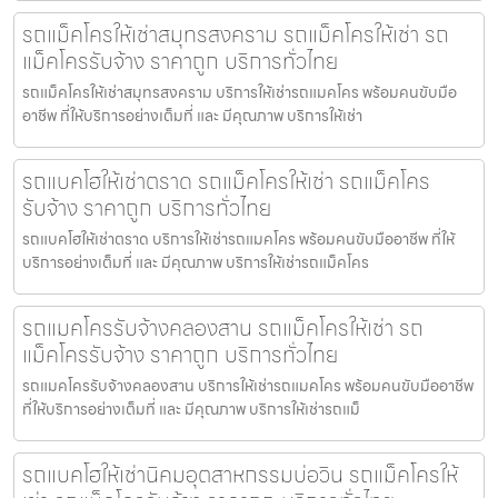
รถแม็คโครให้เช่าสมุทรสงคราม รถแม็คโครให้เช่า รถ
แม็คโครรับจ้าง ราคาถูก บริการทั่วไทย
รถแม็คโครให้เช่าสมุทรสงคราม บริการให้เช่ารถแมคโคร พร้อมคนขับมือ
อาชีพ ที่ให้บริการอย่างเต็มที่ และ มีคุณภาพ บริการให้เช่า
รถแบคโฮให้เช่าตราด รถแม็คโครให้เช่า รถแม็คโคร
รับจ้าง ราคาถูก บริการทั่วไทย
รถแบคโฮให้เช่าตราด บริการให้เช่ารถแมคโคร พร้อมคนขับมืออาชีพ ที่ให้
บริการอย่างเต็มที่ และ มีคุณภาพ บริการให้เช่ารถแม็คโคร
รถแมคโครรับจ้างคลองสาน รถแม็คโครให้เช่า รถ
แม็คโครรับจ้าง ราคาถูก บริการทั่วไทย
รถแมคโครรับจ้างคลองสาน บริการให้เช่ารถแมคโคร พร้อมคนขับมืออาชีพ
ที่ให้บริการอย่างเต็มที่ และ มีคุณภาพ บริการให้เช่ารถแม็
รถแบคโฮให้เช่านิคมอุตสาหกรรมบ่อวิน รถแม็คโครให้