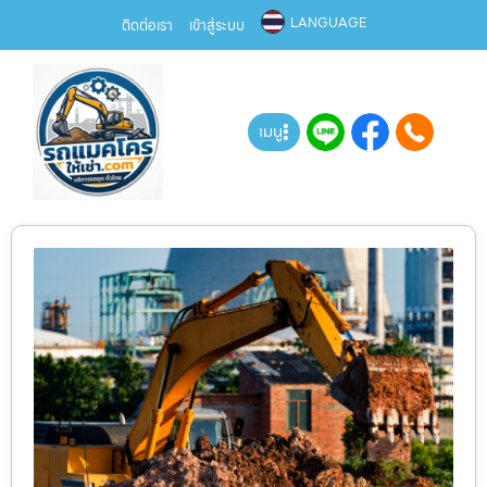
LANGUAGE
ติดต่อเรา
เข้าสู่ระบบ
เมนู