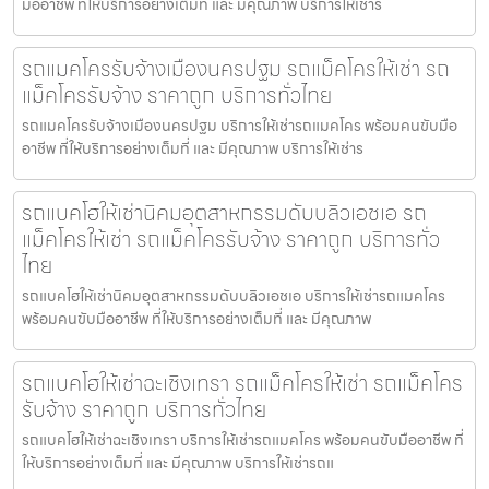
มืออาชีพ ที่ให้บริการอย่างเต็มที่ และ มีคุณภาพ บริการให้เช่าร
รถแมคโครรับจ้างเมืองนครปฐม รถแม็คโครให้เช่า รถ
แม็คโครรับจ้าง ราคาถูก บริการทั่วไทย
รถแมคโครรับจ้างเมืองนครปฐม บริการให้เช่ารถแมคโคร พร้อมคนขับมือ
อาชีพ ที่ให้บริการอย่างเต็มที่ และ มีคุณภาพ บริการให้เช่าร
รถแบคโฮให้เช่านิคมอุตสาหกรรมดับบลิวเอชเอ รถ
แม็คโครให้เช่า รถแม็คโครรับจ้าง ราคาถูก บริการทั่ว
ไทย
รถแบคโฮให้เช่านิคมอุตสาหกรรมดับบลิวเอชเอ บริการให้เช่ารถแมคโคร
พร้อมคนขับมืออาชีพ ที่ให้บริการอย่างเต็มที่ และ มีคุณภาพ
รถแบคโฮให้เช่าฉะเชิงเทรา รถแม็คโครให้เช่า รถแม็คโคร
รับจ้าง ราคาถูก บริการทั่วไทย
รถแบคโฮให้เช่าฉะเชิงเทรา บริการให้เช่ารถแมคโคร พร้อมคนขับมืออาชีพ ที่
ให้บริการอย่างเต็มที่ และ มีคุณภาพ บริการให้เช่ารถแ