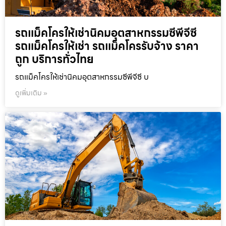
รถแม็คโครให้เช่านิคมอุตสาหกรรมซีพีจีซี
รถแม็คโครให้เช่า รถแม็คโครรับจ้าง ราคา
ถูก บริการทั่วไทย
รถแม็คโครให้เช่านิคมอุตสาหกรรมซีพีจีซี บ
ดูเพิ่มเติม »