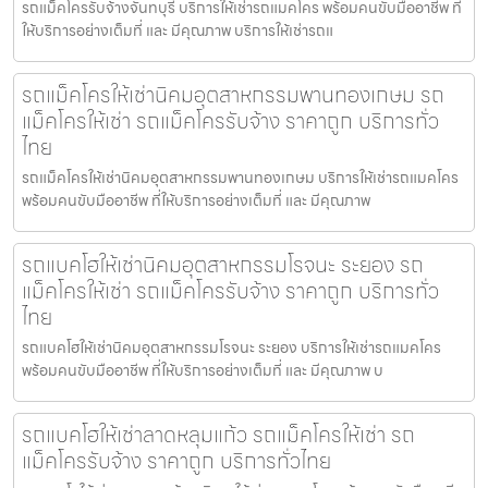
รถแม็คโครรับจ้างจันทบุรี บริการให้เช่ารถแมคโคร พร้อมคนขับมืออาชีพ ที่
ให้บริการอย่างเต็มที่ และ มีคุณภาพ บริการให้เช่ารถแ
รถแม็คโครให้เช่านิคมอุตสาหกรรมพานทองเกษม รถ
แม็คโครให้เช่า รถแม็คโครรับจ้าง ราคาถูก บริการทั่ว
ไทย
รถแม็คโครให้เช่านิคมอุตสาหกรรมพานทองเกษม บริการให้เช่ารถแมคโคร
พร้อมคนขับมืออาชีพ ที่ให้บริการอย่างเต็มที่ และ มีคุณภาพ
รถแบคโฮให้เช่านิคมอุตสาหกรรมโรจนะ ระยอง รถ
แม็คโครให้เช่า รถแม็คโครรับจ้าง ราคาถูก บริการทั่ว
ไทย
รถแบคโฮให้เช่านิคมอุตสาหกรรมโรจนะ ระยอง บริการให้เช่ารถแมคโคร
พร้อมคนขับมืออาชีพ ที่ให้บริการอย่างเต็มที่ และ มีคุณภาพ บ
รถแบคโฮให้เช่าลาดหลุมแก้ว รถแม็คโครให้เช่า รถ
แม็คโครรับจ้าง ราคาถูก บริการทั่วไทย