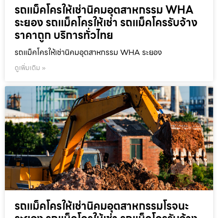
รถแม็คโครให้เช่านิคมอุตสาหกรรม WHA
ระยอง รถแม็คโครให้เช่า รถแม็คโครรับจ้าง
ราคาถูก บริการทั่วไทย
รถแม็คโครให้เช่านิคมอุตสาหกรรม WHA ระยอง
ดูเพิ่มเติม »
รถแม็คโครให้เช่านิคมอุตสาหกรรมโรจนะ