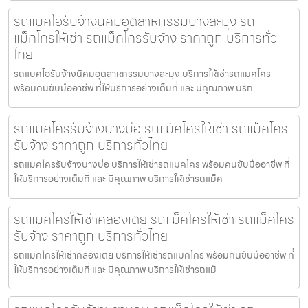
รถแบคโฮรับจ้างนิคมอุตสาหกรรมบางละมุง รถ
แม็คโครให้เช่า รถแม็คโครรับจ้าง ราคาถูก บริการทั่ว
ไทย
รถแบคโฮรับจ้างนิคมอุตสาหกรรมบางละมุง บริการให้เช่ารถแมคโคร
พร้อมคนขับมืออาชีพ ที่ให้บริการอย่างเต็มที่ และ มีคุณภาพ บริก
รถแมคโครรับจ้างบางบ่อ รถแม็คโครให้เช่า รถแม็คโคร
รับจ้าง ราคาถูก บริการทั่วไทย
รถแมคโครรับจ้างบางบ่อ บริการให้เช่ารถแมคโคร พร้อมคนขับมืออาชีพ ที่
ให้บริการอย่างเต็มที่ และ มีคุณภาพ บริการให้เช่ารถแม็ค
รถแมคโครให้เช่าคลองเตย รถแม็คโครให้เช่า รถแม็คโคร
รับจ้าง ราคาถูก บริการทั่วไทย
รถแมคโครให้เช่าคลองเตย บริการให้เช่ารถแมคโคร พร้อมคนขับมืออาชีพ ที่
ให้บริการอย่างเต็มที่ และ มีคุณภาพ บริการให้เช่ารถแม็