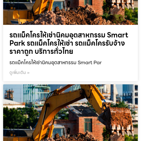
รถแม็คโครให้เช่านิคมอุตสาหกรรม Smart
Park รถแม็คโครให้เช่า รถแม็คโครรับจ้าง
ราคาถูก บริการทั่วไทย
รถแม็คโครให้เช่านิคมอุตสาหกรรม Smart Par
ดูเพิ่มเติม »