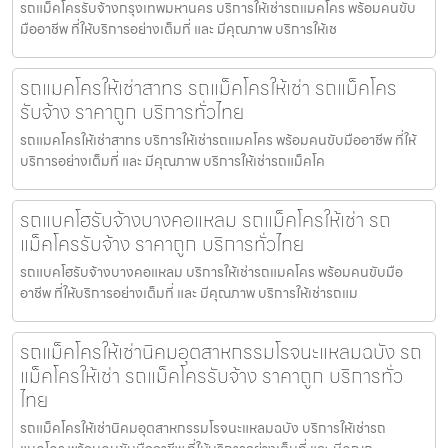
รถแม็คโครรับจ้างกรุงเทพมหานคร บริการให้เช่ารถแมคโคร พร้อมคนขับ
มืออาชีพ ที่ให้บริการอย่างเต็มที่ และ มีคุณภาพ บริการให้เช
รถแมคโครให้เช่าสาทร รถแม็คโครให้เช่า รถแม็คโคร
รับจ้าง ราคาถูก บริการทั่วไทย
รถแมคโครให้เช่าสาทร บริการให้เช่ารถแมคโคร พร้อมคนขับมืออาชีพ ที่ให้
บริการอย่างเต็มที่ และ มีคุณภาพ บริการให้เช่ารถแม็คโค
รถแบคโฮรับจ้างบางคอแหลม รถแม็คโครให้เช่า รถ
แม็คโครรับจ้าง ราคาถูก บริการทั่วไทย
รถแบคโฮรับจ้างบางคอแหลม บริการให้เช่ารถแมคโคร พร้อมคนขับมือ
อาชีพ ที่ให้บริการอย่างเต็มที่ และ มีคุณภาพ บริการให้เช่ารถแม
รถแม็คโครให้เช่านิคมอุตสาหกรรมโรจนะแหลมฉบัง รถ
แม็คโครให้เช่า รถแม็คโครรับจ้าง ราคาถูก บริการทั่ว
ไทย
รถแม็คโครให้เช่านิคมอุตสาหกรรมโรจนะแหลมฉบัง บริการให้เช่ารถ