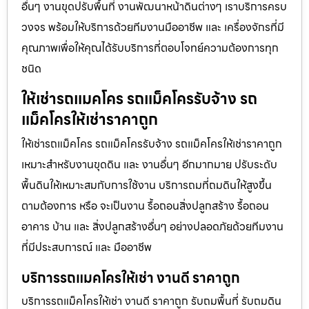
อื่นๆ งานขุดปรับพื้นที่ งานพัฒนาหน้าดินต่างๆ เราบริการครบ
วงจร พร้อมให้บริการด้วยทีมงานมืออาชีพ และ เครื่องจักรที่มี
คุณภาพเพื่อให้คุณได้รับบริการที่ตอบโจทย์ความต้องการทุก
ชนิด
ให้เช่ารถแมคโคร รถแม็คโครรับจ้าง รถ
แม็คโครให้เช่าราคาถูก
ให้เช่ารถแม็คโคร รถแม็คโครรับจ้าง รถแม็คโครให้เช่าราคาถูก
เหมาะสำหรับงานขุดดิน และ งานอื่นๆ อีกมากมาย ปรับระดับ
พื้นดินให้เหมาะสมกับการใช้งาน บริการถมที่ถมดินให้สูงขึ้น
ตามต้องการ หรือ จะเป็นงาน รื้อถอนสิ่งปลูกสร้าง รื้อถอน
อาคาร บ้าน และ สิ่งปลูกสร้างอื่นๆ อย่างปลอดภัยด้วยทีมงาน
ที่มีประสบการณ์ และ มืออาชีพ
บริการรถแมคโครให้เช่า งานดี ราคาถูก
บริการรถแม็คโครให้เช่า งานดี ราคาถูก รับถมพื้นที่ รับถมดิน