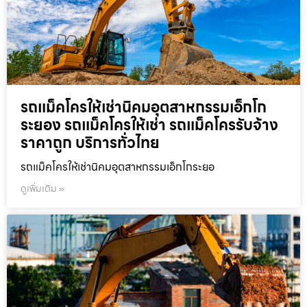
รถแม็คโครให้เช่านิคมอุตสาหกรรมเอ็กโก
ระยอง รถแม็คโครให้เช่า รถแม็คโครรับจ้าง
ราคาถูก บริการทั่วไทย
รถแม็คโครให้เช่านิคมอุตสาหกรรมเอ็กโกระยอ
ดูเพิ่มเติม »