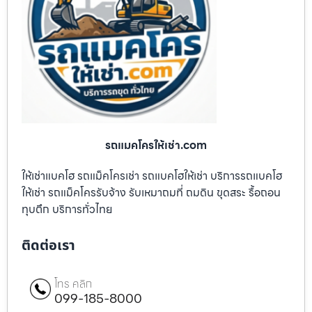
รถแมคโครให้เช่า.com
ให้เช่าแบคโฮ รถแม็คโครเช่า รถแบคโฮให้เช่า บริการรถแบคโฮ
ให้เช่า รถแม็คโครรับจ้าง รับเหมาถมที่ ถมดิน ขุดสระ รื้อถอน
ทุบตึก บริการทั่วไทย
ติดต่อเรา
โทร คลิก
099-185-8000