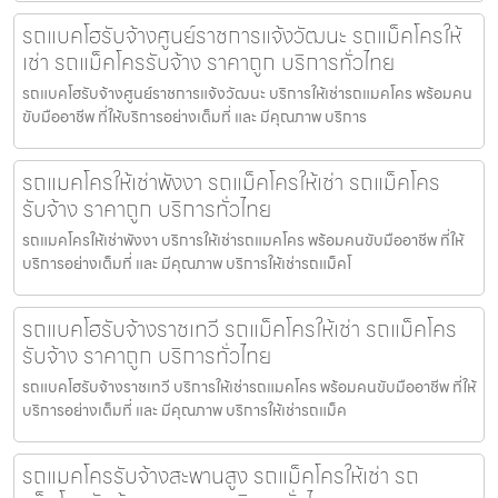
รถแบคโฮรับจ้างศูนย์ราชการแจ้งวัฒนะ รถแม็คโครให้
เช่า รถแม็คโครรับจ้าง ราคาถูก บริการทั่วไทย
รถแบคโฮรับจ้างศูนย์ราชการแจ้งวัฒนะ บริการให้เช่ารถแมคโคร พร้อมคน
ขับมืออาชีพ ที่ให้บริการอย่างเต็มที่ และ มีคุณภาพ บริการ
รถแมคโครให้เช่าพังงา รถแม็คโครให้เช่า รถแม็คโคร
รับจ้าง ราคาถูก บริการทั่วไทย
รถแมคโครให้เช่าพังงา บริการให้เช่ารถแมคโคร พร้อมคนขับมืออาชีพ ที่ให้
บริการอย่างเต็มที่ และ มีคุณภาพ บริการให้เช่ารถแม็คโ
รถแบคโฮรับจ้างราชเทวี รถแม็คโครให้เช่า รถแม็คโคร
รับจ้าง ราคาถูก บริการทั่วไทย
รถแบคโฮรับจ้างราชเทวี บริการให้เช่ารถแมคโคร พร้อมคนขับมืออาชีพ ที่ให้
บริการอย่างเต็มที่ และ มีคุณภาพ บริการให้เช่ารถแม็ค
รถแมคโครรับจ้างสะพานสูง รถแม็คโครให้เช่า รถ