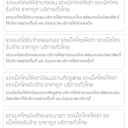
รถแมคโครให้เช่าบางเลน รถแม็คโครให้เช่า รถแม็คโคร
รับจ้าง ราคาถูก บริการทั่วไทย
รถแมคโครให้เช่าบางเลน บริการให้เช่ารถแมคโคร พร้อมคนขับมืออาชีพ ที่
ให้บริการอย่างเต็มที่ และ มีคุณภาพ บริการให้เช่ารถแม็ค
รถแบคโฮรับจ้างจอมทอง รถแม็คโครให้เช่า รถแม็คโคร
รับจ้าง ราคาถูก บริการทั่วไทย
รถแบคโฮรับจ้างจอมทอง บริการให้เช่ารถแมคโคร พร้อมคนขับมืออาชีพ ที่
ให้บริการอย่างเต็มที่ และ มีคุณภาพ บริการให้เช่ารถแม็คโ
รถแม็คโครให้เช่าป้อมปราบศัตรูพ่าย รถแม็คโครให้เช่า
รถแม็คโครรับจ้าง ราคาถูก บริการทั่วไทย
รถแม็คโครให้เช่าป้อมปราบศัตรูพ่าย บริการให้เช่ารถแมคโคร พร้อมคนขับ
มืออาชีพ ที่ให้บริการอย่างเต็มที่ และ มีคุณภาพ บริการใ
รถแมคโครรับจ้างนครนายก รถแม็คโครให้เช่า รถ
แม็คโครรับจ้าง ราคาถูก บริการทั่วไทย