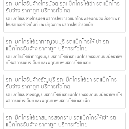
รถแบคโฮรับจ้างไทรน้อย รถแม็คโครให้เช่า รถแม็คโคร
รับจ้าง ราคาถูก บริการทั่วไทย
รถแบคโฮรับจ้างไทรน้อย บริการให้เช่ารถแมคโคร พร้อมคนขับมืออาชีพ ที่
ให้บริการอย่างเต็มที่ และ มีคุณภาพ บริการให้เช่ารถแม็ค
รถแมคโครให้เช่ากาญจนบุรี รถแม็คโครให้เช่า รถ
แม็คโครรับจ้าง ราคาถูก บริการทั่วไทย
รถแมคโครให้เช่ากาญจนบุรี บริการให้เช่ารถแมคโคร พร้อมคนขับมืออาชีพ
ที่ให้บริการอย่างเต็มที่ และ มีคุณภาพ บริการให้เช่ารถแ
รถแบคโฮรับจ้างธัญบุรี รถแม็คโครให้เช่า รถแม็คโคร
รับจ้าง ราคาถูก บริการทั่วไทย
รถแบคโฮรับจ้างธัญบุรี บริการให้เช่ารถแมคโคร พร้อมคนขับมืออาชีพ ที่ให้
บริการอย่างเต็มที่ และ มีคุณภาพ บริการให้เช่ารถแม็ค
รถแม็คโครให้เช่าสมุทรสงคราม รถแม็คโครให้เช่า รถ
แม็คโครรับจ้าง ราคาถูก บริการทั่วไทย