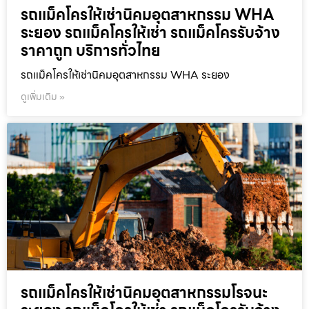
รถแม็คโครให้เช่านิคมอุตสาหกรรม WHA
ระยอง รถแม็คโครให้เช่า รถแม็คโครรับจ้าง
ราคาถูก บริการทั่วไทย
รถแม็คโครให้เช่านิคมอุตสาหกรรม WHA ระยอง
ดูเพิ่มเติม »
รถแม็คโครให้เช่านิคมอุตสาหกรรมโรจนะ