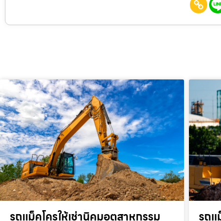
รถแม็คโครให้เช่านิคมอุตสาหกรรม
รถแม