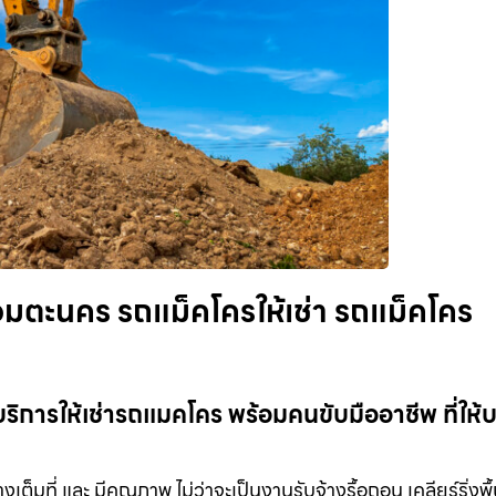
ตะนคร รถแม็คโครให้เช่า รถแม็คโคร
ารให้เช่ารถแมคโคร พร้อมคนขับมืออาชีพ ที่ให้บ
เต็มที่ และ มีคุณภาพ ไม่ว่าจะเป็นงานรับจ้างรื้อถอน เคลียร์ริ่งพื้