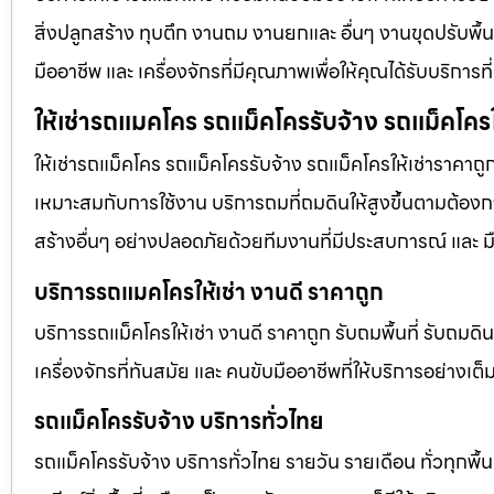
สิ่งปลูกสร้าง ทุบตึก งานถม งานยกและ อื่นๆ งานขุดปรับพื
มืออาชีพ และ เครื่องจักรที่มีคุณภาพเพื่อให้คุณได้รับบริก
ให้เช่ารถแมคโคร รถแม็คโครรับจ้าง รถแม็คโครใ
ให้เช่ารถแม็คโคร รถแม็คโครรับจ้าง รถแม็คโครให้เช่าราคาถู
เหมาะสมกับการใช้งาน บริการถมที่ถมดินให้สูงขึ้นตามต้องการ
สร้างอื่นๆ อย่างปลอดภัยด้วยทีมงานที่มีประสบการณ์ และ ม
บริการรถแมคโครให้เช่า งานดี ราคาถูก
บริการรถแม็คโครให้เช่า งานดี ราคาถูก รับถมพื้นที่ รับ
เครื่องจักรที่ทันสมัย และ คนขับมืออาชีพที่ให้บริการอย่างเต
รถแม็คโครรับจ้าง บริการทั่วไทย
รถแม็คโครรับจ้าง บริการทั่วไทย รายวัน รายเดือน ทั่วทุกพื