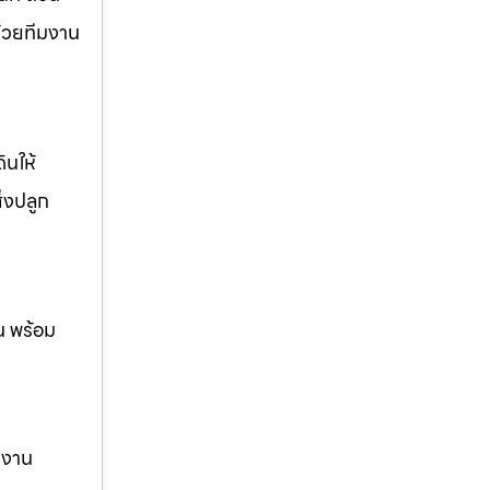
ด้วยทีมงาน
ินให้
ิ่งปลูก
น พร้อม
ม งาน