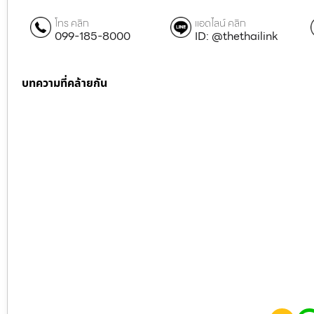
โทร คลิก
แอดไลน์ คลิก
099-185-8000
ID: @thethailink
บทความที่คล้ายกัน