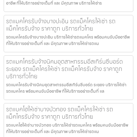
อาชีพ ที่ให้บริการอย่างเต็มที่ และ มีคุณภาพ บริการให้เช่าร
รถแมคโครรับจ้างบางปะอิน รถแม็คโครให้เช่า รถ
แม็คโครรับจ้าง ราคาถูก บริการทั่วไทย
รถแมคโครรับจ้างบางปะอิน บริการให้เช่ารถแมคโคร พร้อมคนขับมืออาชีพ
ที่ให้บริการอย่างเต็มที่ และ มีคุณภาพ บริการให้เช่ารถแม
รถแมคโครรับจ้างนิคมอุตสาหกรรมอีสเทิร์นซีบอร์ด
ระยอง รถแม็คโครให้เช่า รถแม็คโครรับจ้าง ราคาถูก
บริการทั่วไทย
รถแมคโครรับจ้างนิคมอุตสาหกรรมอีสเทิร์นซีบอร์ด ระยอง บริการให้เช่า
รถแมคโคร พร้อมคนขับมืออาชีพ ที่ให้บริการอย่างเต็มที่ แล
รถแบคโฮให้เช่าบางบัวทอง รถแม็คโครให้เช่า รถ
แม็คโครรับจ้าง ราคาถูก บริการทั่วไทย
รถแบคโฮให้เช่าบางบัวทอง บริการให้เช่ารถแมคโคร พร้อมคนขับมืออาชีพ
ที่ให้บริการอย่างเต็มที่ และ มีคุณภาพ บริการให้เช่ารถแม