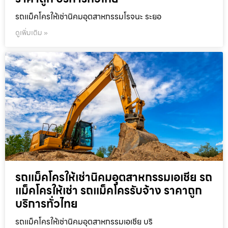
รถแม็คโครให้เช่านิคมอุตสาหกรรมโรจนะ ระยอ
ดูเพิ่มเติม »
รถแม็คโครให้เช่านิคมอุตสาหกรรมเอเชีย รถ
แม็คโครให้เช่า รถแม็คโครรับจ้าง ราคาถูก
บริการทั่วไทย
รถแม็คโครให้เช่านิคมอุตสาหกรรมเอเชีย บริ