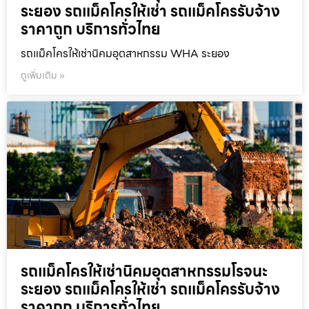
ระยอง รถแม็คโครให้เช่า รถแม็คโครรับจ้าง
ราคาถูก บริการทั่วไทย
รถแม็คโครให้เช่านิคมอุตสาหกรรม WHA ระยอง
ดูเพิ่มเติม »
รถแม็คโครให้เช่านิคมอุตสาหกรรมโรจนะ
ระยอง รถแม็คโครให้เช่า รถแม็คโครรับจ้าง
ราคาถูก บริการทั่วไทย