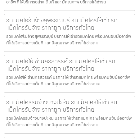
อาชีพ ที่ให้บริการอย่างเต็มที่ และ มีคุณภาพ บริการให้เช่ารถ
รถแบคโฮรับจ้างสุพรรณบุรี รถแม็คโครให้เช่า รถ
แม็คโครรับจ้าง ราคาถูก บริการทั่วไทย
รถแบคโฮรับจ้างสุพรรณบุรี บริการให้เช่ารถแมคโคร พร้อมคนขับมืออาชีพ
ที่ให้บริการอย่างเต็มที่ และ มีคุณภาพ บริการให้เช่ารถแ
รถแบคโฮให้เช่านครสวรรค์ รถแม็คโครให้เช่า รถ
แม็คโครรับจ้าง ราคาถูก บริการทั่วไทย
รถแบคโฮให้เช่านครสวรรค์ บริการให้เช่ารถแมคโคร พร้อมคนขับมืออาชีพ
ที่ให้บริการอย่างเต็มที่ และ มีคุณภาพ บริการให้เช่ารถแม
รถแม็คโครรับจ้างบางปะหัน รถแม็คโครให้เช่า รถ
แม็คโครรับจ้าง ราคาถูก บริการทั่วไทย
รถแม็คโครรับจ้างบางปะหัน บริการให้เช่ารถแมคโคร พร้อมคนขับมืออาชีพ
ที่ให้บริการอย่างเต็มที่ และ มีคุณภาพ บริการให้เช่ารถแ