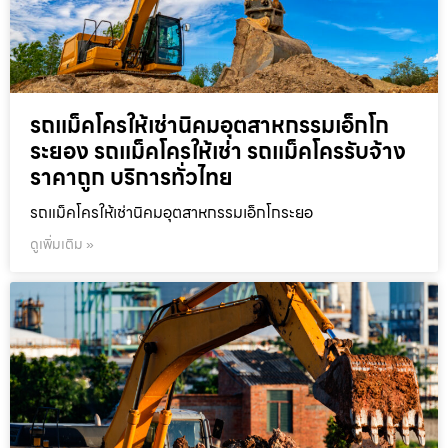
รถแม็คโครให้เช่านิคมอุตสาหกรรมเอ็กโก
ระยอง รถแม็คโครให้เช่า รถแม็คโครรับจ้าง
ราคาถูก บริการทั่วไทย
รถแม็คโครให้เช่านิคมอุตสาหกรรมเอ็กโกระยอ
ดูเพิ่มเติม »