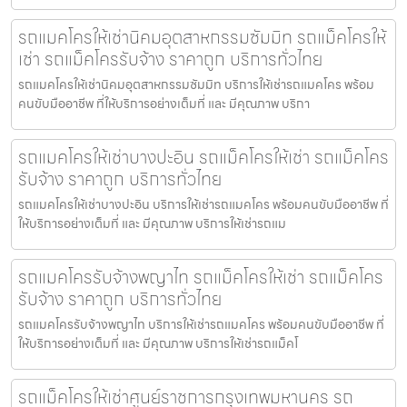
รถแมคโครให้เช่านิคมอุตสาหกรรมซัมมิท รถแม็คโครให้
เช่า รถแม็คโครรับจ้าง ราคาถูก บริการทั่วไทย
รถแมคโครให้เช่านิคมอุตสาหกรรมซัมมิท บริการให้เช่ารถแมคโคร พร้อม
คนขับมืออาชีพ ที่ให้บริการอย่างเต็มที่ และ มีคุณภาพ บริกา
รถแมคโครให้เช่าบางปะอิน รถแม็คโครให้เช่า รถแม็คโคร
รับจ้าง ราคาถูก บริการทั่วไทย
รถแมคโครให้เช่าบางปะอิน บริการให้เช่ารถแมคโคร พร้อมคนขับมืออาชีพ ที่
ให้บริการอย่างเต็มที่ และ มีคุณภาพ บริการให้เช่ารถแม
รถแมคโครรับจ้างพญาไท รถแม็คโครให้เช่า รถแม็คโคร
รับจ้าง ราคาถูก บริการทั่วไทย
รถแมคโครรับจ้างพญาไท บริการให้เช่ารถแมคโคร พร้อมคนขับมืออาชีพ ที่
ให้บริการอย่างเต็มที่ และ มีคุณภาพ บริการให้เช่ารถแม็คโ
รถแม็คโครให้เช่าศูนย์ราชการกรุงเทพมหานคร รถ