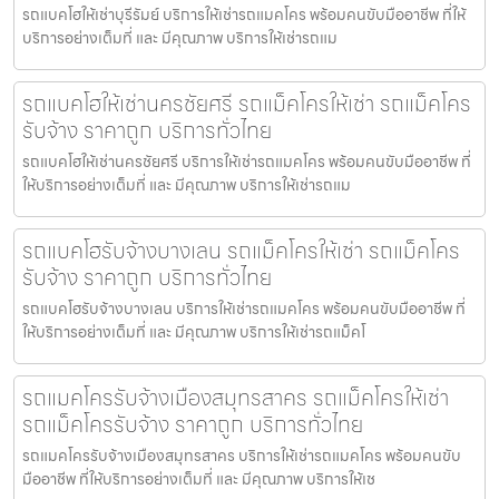
รถแบคโฮให้เช่าบุรีรัมย์ บริการให้เช่ารถแมคโคร พร้อมคนขับมืออาชีพ ที่ให้
บริการอย่างเต็มที่ และ มีคุณภาพ บริการให้เช่ารถแม
รถแบคโฮให้เช่านครชัยศรี รถแม็คโครให้เช่า รถแม็คโคร
รับจ้าง ราคาถูก บริการทั่วไทย
รถแบคโฮให้เช่านครชัยศรี บริการให้เช่ารถแมคโคร พร้อมคนขับมืออาชีพ ที่
ให้บริการอย่างเต็มที่ และ มีคุณภาพ บริการให้เช่ารถแม
รถแบคโฮรับจ้างบางเลน รถแม็คโครให้เช่า รถแม็คโคร
รับจ้าง ราคาถูก บริการทั่วไทย
รถแบคโฮรับจ้างบางเลน บริการให้เช่ารถแมคโคร พร้อมคนขับมืออาชีพ ที่
ให้บริการอย่างเต็มที่ และ มีคุณภาพ บริการให้เช่ารถแม็คโ
รถแมคโครรับจ้างเมืองสมุทรสาคร รถแม็คโครให้เช่า
รถแม็คโครรับจ้าง ราคาถูก บริการทั่วไทย
รถแมคโครรับจ้างเมืองสมุทรสาคร บริการให้เช่ารถแมคโคร พร้อมคนขับ
มืออาชีพ ที่ให้บริการอย่างเต็มที่ และ มีคุณภาพ บริการให้เช