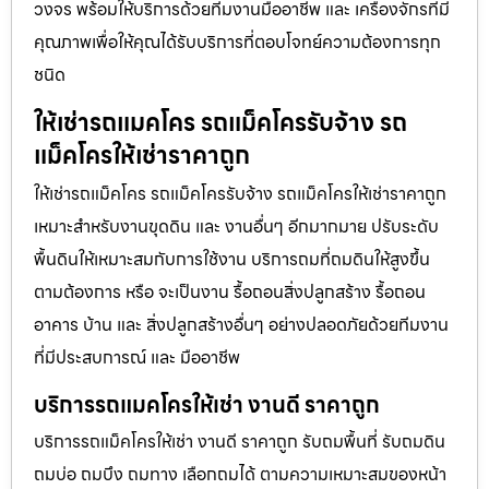
วงจร พร้อมให้บริการด้วยทีมงานมืออาชีพ และ เครื่องจักรที่มี
คุณภาพเพื่อให้คุณได้รับบริการที่ตอบโจทย์ความต้องการทุก
ชนิด
ให้เช่ารถแมคโคร รถแม็คโครรับจ้าง รถ
แม็คโครให้เช่าราคาถูก
ให้เช่ารถแม็คโคร รถแม็คโครรับจ้าง รถแม็คโครให้เช่าราคาถูก
เหมาะสำหรับงานขุดดิน และ งานอื่นๆ อีกมากมาย ปรับระดับ
พื้นดินให้เหมาะสมกับการใช้งาน บริการถมที่ถมดินให้สูงขึ้น
ตามต้องการ หรือ จะเป็นงาน รื้อถอนสิ่งปลูกสร้าง รื้อถอน
อาคาร บ้าน และ สิ่งปลูกสร้างอื่นๆ อย่างปลอดภัยด้วยทีมงาน
ที่มีประสบการณ์ และ มืออาชีพ
บริการรถแมคโครให้เช่า งานดี ราคาถูก
บริการรถแม็คโครให้เช่า งานดี ราคาถูก รับถมพื้นที่ รับถมดิน
ถมบ่อ ถมบึง ถมทาง เลือกถมได้ ตามความเหมาะสมของหน้า