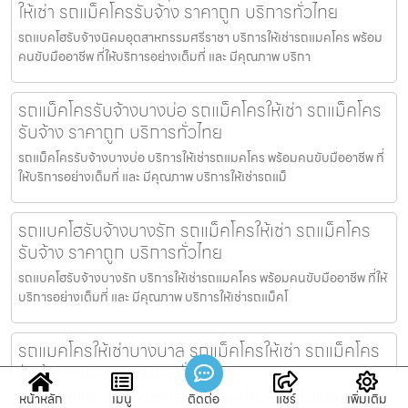
ให้เช่า รถแม็คโครรับจ้าง ราคาถูก บริการทั่วไทย
รถแบคโฮรับจ้างนิคมอุตสาหกรรมศรีราชา บริการให้เช่ารถแมคโคร พร้อม
คนขับมืออาชีพ ที่ให้บริการอย่างเต็มที่ และ มีคุณภาพ บริกา
รถแม็คโครรับจ้างบางบ่อ รถแม็คโครให้เช่า รถแม็คโคร
รับจ้าง ราคาถูก บริการทั่วไทย
รถแม็คโครรับจ้างบางบ่อ บริการให้เช่ารถแมคโคร พร้อมคนขับมืออาชีพ ที่
ให้บริการอย่างเต็มที่ และ มีคุณภาพ บริการให้เช่ารถแม็
รถแบคโฮรับจ้างบางรัก รถแม็คโครให้เช่า รถแม็คโคร
รับจ้าง ราคาถูก บริการทั่วไทย
รถแบคโฮรับจ้างบางรัก บริการให้เช่ารถแมคโคร พร้อมคนขับมืออาชีพ ที่ให้
บริการอย่างเต็มที่ และ มีคุณภาพ บริการให้เช่ารถแม็คโ
รถแมคโครให้เช่าบางบาล รถแม็คโครให้เช่า รถแม็คโคร
รับจ้าง ราคาถูก บริการทั่วไทย
รถแมคโครให้เช่าบางบาล บริการให้เช่ารถแมคโคร พร้อมคนขับมืออาชีพ ที่
หน้าหลัก
เมนู
ติดต่อ
แชร์
เพิ่มเติม