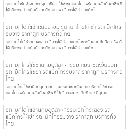
รถแบคโฮรับจ้างนครปฐม บริการให้เช่ารถแมคโคร พร้อมคนขับมืออาชีพ ที่
ให้บริการอย่างเต็มที่ และ มีคุณภาพ บริการให้เช่ารถแม็คโ
รถแบคโฮให้เช่าหนองแขม รถแม็คโครให้เช่า รถแม็คโคร
รับจ้าง ราคาถูก บริการทั่วไทย
รถแบคโฮให้เช่าหนองแขม บริการให้เช่ารถแมคโคร พร้อมคนขับมืออาชีพ ที่
ให้บริการอย่างเต็มที่ และ มีคุณภาพ บริการให้เช่ารถแม็ค
รถแมคโครให้เช่านิคมอุตสาหกรรมเหมราชตะวันออก
รถแม็คโครให้เช่า รถแม็คโครรับจ้าง ราคาถูก บริการทั่ว
ไทย
รถแมคโครให้เช่านิคมอุตสาหกรรมเหมราชตะวันออก บริการให้เช่ารถ
แมคโคร พร้อมคนขับมืออาชีพ ที่ให้บริการอย่างเต็มที่ และ มีคุณภ
รถแบคโฮให้เช่านิคมอุตสาหกรรมเอ็กโกระยอง รถ
แม็คโครให้เช่า รถแม็คโครรับจ้าง ราคาถูก บริการทั่ว
ไทย