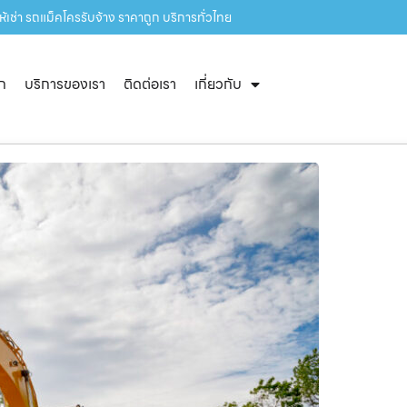
ช่า รถแม็คโครรับจ้าง ราคาถูก บริการทั่วไทย
ัก
บริการของเรา
ติดต่อเรา
เกี่ยวกับ