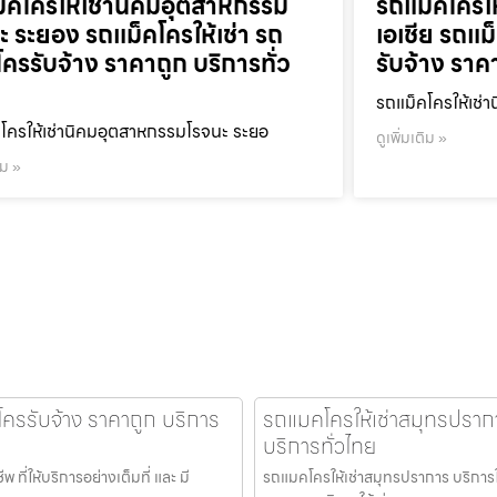
็คโครให้เช่านิคมอุตสาหกรรม
รถแม็คโครใ
ะ ระยอง รถแม็คโครให้เช่า รถ
เอเชีย รถแม
โครรับจ้าง ราคาถูก บริการทั่ว
รับจ้าง ราค
รถแม็คโครให้เช่า
โครให้เช่านิคมอุตสาหกรรมโรจนะ ระยอ
ดูเพิ่มเติม »
ิม »
โครรับจ้าง ราคาถูก บริการ
รถแมคโครให้เช่าสมุทรปรากา
บริการทั่วไทย
ี่ให้บริการอย่างเต็มที่ และ มี
รถแมคโครให้เช่าสมุทรปราการ บริการให้