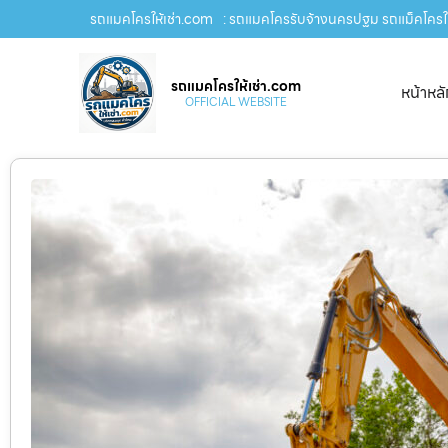
รถแมคโครให้เช่า.com
: รถแมคโครรับจ้างนครปฐม รถแม็คโครให้เ
รถแมคโครให้เช่า.com
หน้าหล
OFFICIAL WEBSITE