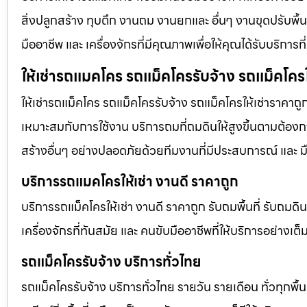
สิ่งปลูกสร้าง ทุบตึก งานถม งานยกและ อื่นๆ งานขุดปรับพื
มืออาชีพ และ เครื่องจักรที่มีคุณภาพเพื่อให้คุณได้รับบริก
ให้เช่ารถแมคโคร รถแม็คโครรับจ้าง รถแม็คโครใ
ให้เช่ารถแม็คโคร รถแม็คโครรับจ้าง รถแม็คโครให้เช่าราคาถู
เหมาะสมกับการใช้งาน บริการถมที่ถมดินให้สูงขึ้นตามต้องการ
สร้างอื่นๆ อย่างปลอดภัยด้วยทีมงานที่มีประสบการณ์ และ ม
บริการรถแมคโครให้เช่า งานดี ราคาถูก
บริการรถแม็คโครให้เช่า งานดี ราคาถูก รับถมพื้นที่ รับ
เครื่องจักรที่ทันสมัย และ คนขับมืออาชีพที่ให้บริการอย่างเต
รถแม็คโครรับจ้าง บริการทั่วไทย
รถแม็คโครรับจ้าง บริการทั่วไทย รายวัน รายเดือน ทั่วทุกพื