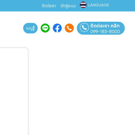
LANGUAGE
ติดต่อเรา
เข้าสู่ระบบ
ติดต่อเรา คลิก
เมนู
099-185-8000