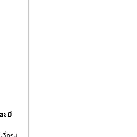
ละ มี
นที่ ถอน