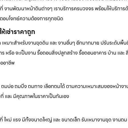
้นที่ งานพัฒนาหน้าดินต่างๆ เราบริการครบวงจร พร้อมให้บริการ
ารที่ตอบโจทย์ความต้องการทุกชนิด
ห้เช่าราคาถูก
ก เหมาะสำหรับงานขุดดิน และ งานอื่นๆ อีกมากมาย ปรับระดับพื้นด
 หรือ จะเป็นงาน รื้อถอนสิ่งปลูกสร้าง รื้อถอนอาคาร บ้าน และ ส
ืออาชีพ
ถมดิน ถมบ่อ ถมบึง ถมทาง เลือกถมได้ ตามความเหมาะสมของหน้างา
็มที่ และ มีคุณภาพในราคาเป็นกันเอง
้นที่ ใหม่ แรง มีทั้งขนาดใหญ่ และ ขนาดเล็ก รับเหมางานขุด งานถ