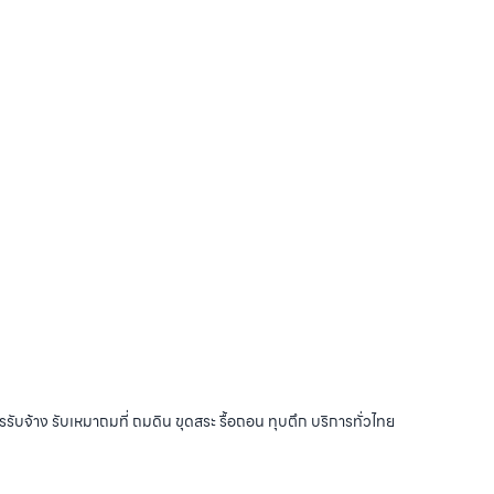
รับจ้าง รับเหมาถมที่ ถมดิน ขุดสระ รื้อถอน ทุบตึก บริการทั่วไทย