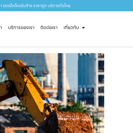
ช่า รถแม็คโครรับจ้าง ราคาถูก บริการทั่วไทย
ัก
บริการของเรา
ติดต่อเรา
เกี่ยวกับ