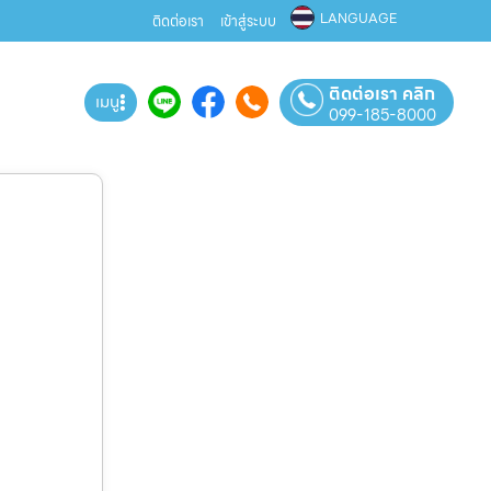
LANGUAGE
ติดต่อเรา
เข้าสู่ระบบ
ติดต่อเรา คลิก
เมนู
099-185-8000