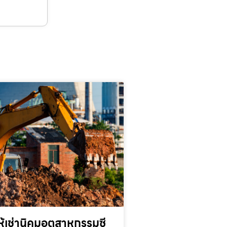
้เช่านิคมอุตสาหกรรมซี