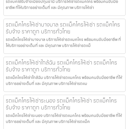
รถแบคโฮรับจ้างเมืองปทุมธานี บริการให้เช่ารถแมคโคร พร้อมคนขับมือ
อาชีพ ที่ให้บริการอย่างเต็มที่ และ มีคุณภาพ บริการให้เช่า
รถแม็คโครให้เช่าบางบาล รถแม็คโครให้เช่า รถแม็คโคร
รับจ้าง ราคาถูก บริการทั่วไทย
รถแม็คโครให้เช่าบางบาล บริการให้เช่ารถแมคโคร พร้อมคนขับมืออาชีพ ที่
ให้บริการอย่างเต็มที่ และ มีคุณภาพ บริการให้เช่ารถแม็
รถแม็คโครให้เช่าใกล้ฉัน รถแม็คโครให้เช่า รถแม็คโคร
รับจ้าง ราคาถูก บริการทั่วไทย
รถแม็คโครให้เช่าใกล้ฉัน บริการให้เช่ารถแมคโคร พร้อมคนขับมืออาชีพ ที่ให้
บริการอย่างเต็มที่ และ มีคุณภาพ บริการให้เช่ารถแม
รถแม็คโครให้เช่าระนอง รถแม็คโครให้เช่า รถแม็คโคร
รับจ้าง ราคาถูก บริการทั่วไทย
รถแม็คโครให้เช่าระนอง บริการให้เช่ารถแมคโคร พร้อมคนขับมืออาชีพ ที่ให้
บริการอย่างเต็มที่ และ มีคุณภาพ บริการให้เช่ารถแม็ค