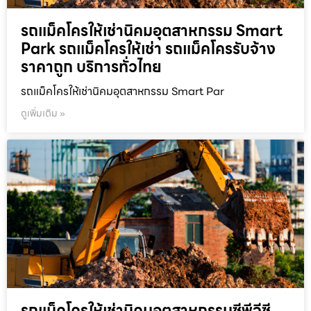
รถแม็คโครให้เช่านิคมอุตสาหกรรม Smart
Park รถแม็คโครให้เช่า รถแม็คโครรับจ้าง
ราคาถูก บริการทั่วไทย
รถแม็คโครให้เช่านิคมอุตสาหกรรม Smart Par
ดูเพิ่มเติม »
รถแม็คโครให้เช่านิคมอุตสาหกรรมซีพีจีซี