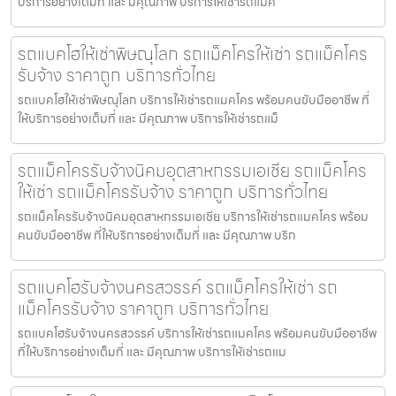
บริการอย่างเต็มที่ และ มีคุณภาพ บริการให้เช่ารถแม็ค
รถแบคโฮให้เช่าพิษณุโลก รถแม็คโครให้เช่า รถแม็คโคร
รับจ้าง ราคาถูก บริการทั่วไทย
รถแบคโฮให้เช่าพิษณุโลก บริการให้เช่ารถแมคโคร พร้อมคนขับมืออาชีพ ที่
ให้บริการอย่างเต็มที่ และ มีคุณภาพ บริการให้เช่ารถแม็
รถแม็คโครรับจ้างนิคมอุตสาหกรรมเอเชีย รถแม็คโคร
ให้เช่า รถแม็คโครรับจ้าง ราคาถูก บริการทั่วไทย
รถแม็คโครรับจ้างนิคมอุตสาหกรรมเอเชีย บริการให้เช่ารถแมคโคร พร้อม
คนขับมืออาชีพ ที่ให้บริการอย่างเต็มที่ และ มีคุณภาพ บริก
รถแบคโฮรับจ้างนครสวรรค์ รถแม็คโครให้เช่า รถ
แม็คโครรับจ้าง ราคาถูก บริการทั่วไทย
รถแบคโฮรับจ้างนครสวรรค์ บริการให้เช่ารถแมคโคร พร้อมคนขับมืออาชีพ
ที่ให้บริการอย่างเต็มที่ และ มีคุณภาพ บริการให้เช่ารถแม