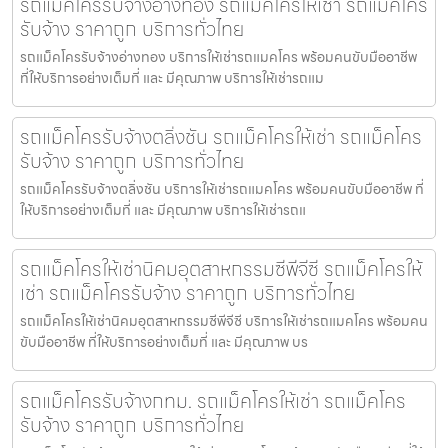
รถแม็คโครรับจ้างอ่างทอง รถแม็คโครให้เช่า รถแม็คโคร
รับจ้าง ราคาถูก บริการทั่วไทย
รถแม็คโครรับจ้างอ่างทอง บริการให้เช่ารถแมคโคร พร้อมคนขับมืออาชีพ
ที่ให้บริการอย่างเต็มที่ และ มีคุณภาพ บริการให้เช่ารถแม
รถแม็คโครรับจ้างตลิ่งชัน รถแม็คโครให้เช่า รถแม็คโคร
รับจ้าง ราคาถูก บริการทั่วไทย
รถแม็คโครรับจ้างตลิ่งชัน บริการให้เช่ารถแมคโคร พร้อมคนขับมืออาชีพ ที่
ให้บริการอย่างเต็มที่ และ มีคุณภาพ บริการให้เช่ารถแ
รถแม็คโครให้เช่านิคมอุตสาหกรรมซีพีจีซี รถแม็คโครให้
เช่า รถแม็คโครรับจ้าง ราคาถูก บริการทั่วไทย
รถแม็คโครให้เช่านิคมอุตสาหกรรมซีพีจีซี บริการให้เช่ารถแมคโคร พร้อมคน
ขับมืออาชีพ ที่ให้บริการอย่างเต็มที่ และ มีคุณภาพ บร
รถแม็คโครรับจ้างกทม. รถแม็คโครให้เช่า รถแม็คโคร
รับจ้าง ราคาถูก บริการทั่วไทย