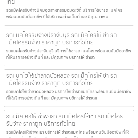
ไทย
รถแม็คโครรับจ้างนิคมอุตสาหกรรมอมตะซิตี้ บริการให้เช่ารถแมคโคร
พร้อมคนขับมืออาชีพ ที่ให้บริการอย่างเต็มที่ และ มีคุณภาพ บ
รถแมคโครรับจ้างปราจีนบุรี รถแม็คโครให้เช่า รถ
แม็คโครรับจ้าง ราคาถูก บริการทั่วไทย
รถแมคโครรับจ้างปราจีนบุรี บริการให้เช่ารถแมคโคร พร้อมคนขับมืออาชีพ
ที่ให้บริการอย่างเต็มที่ และ มีคุณภาพ บริการให้เช่ารถ
รถแบคโฮให้เช่าลาดบัวหลวง รถแม็คโครให้เช่า รถ
แม็คโครรับจ้าง ราคาถูก บริการทั่วไทย
รถแบคโฮให้เช่าลาดบัวหลวง บริการให้เช่ารถแมคโคร พร้อมคนขับมืออาชีพ
ที่ให้บริการอย่างเต็มที่ และ มีคุณภาพ บริการให้เช่ารถแ
รถแม็คโครให้เช่าพะเยา รถแม็คโครให้เช่า รถแม็คโคร
รับจ้าง ราคาถูก บริการทั่วไทย
รถแม็คโครให้เช่าพะเยา บริการให้เช่ารถแมคโคร พร้อมคนขับมืออาชีพ ที่ให้