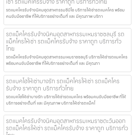
เช่า รถแม็คโครรับจ้าง ราคาถูก บริการทั่วไทย
รถแมคโครรับจ้างนิคมอุตสาหกรรมซีบีไอ บริการให้เช่ารถแมคโคร พร้อม
คนขับมืออาชีพ ที่ให้บริการอย่างเต็มที่ และ มีคุณภาพ บริกา
รถแม็คโครรับจ้างนิคมอุตสาหกรรมเหมราชชลบุรี รถ
แม็คโครให้เช่า รถแม็คโครรับจ้าง ราคาถูก บริการทั่ว
ไทย
รถแม็คโครรับจ้างนิคมอุตสาหกรรมเหมราชชลบุรี บริการให้เช่ารถแมคโคร
พร้อมคนขับมืออาชีพ ที่ให้บริการอย่างเต็มที่ และ มีคุณภา
รถแบคโฮให้เช่าบางรัก รถแม็คโครให้เช่า รถแม็คโคร
รับจ้าง ราคาถูก บริการทั่วไทย
รถแบคโฮให้เช่าบางรัก บริการให้เช่ารถแมคโคร พร้อมคนขับมืออาชีพ ที่ให้
บริการอย่างเต็มที่ และ มีคุณภาพ บริการให้เช่ารถแม็คโ
รถแมคโครรับจ้างนิคมอุตสาหกรรมเหมราชตะวันออก
รถแม็คโครให้เช่า รถแม็คโครรับจ้าง ราคาถูก บริการทั่ว