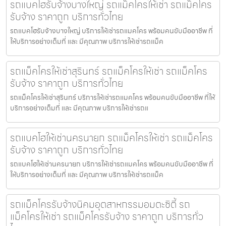
รถแบคโฮรับจ้างบางใหญ่ รถแม็คโครให้เช่า รถแม็คโคร
รับจ้าง ราคาถูก บริการทั่วไทย
รถแบคโฮรับจ้างบางใหญ่ บริการให้เช่ารถแมคโคร พร้อมคนขับมืออาชีพ ที่
ให้บริการอย่างเต็มที่ และ มีคุณภาพ บริการให้เช่ารถแม็ค
รถแม็คโครให้เช่าสุรินทร์ รถแม็คโครให้เช่า รถแม็คโคร
รับจ้าง ราคาถูก บริการทั่วไทย
รถแม็คโครให้เช่าสุรินทร์ บริการให้เช่ารถแมคโคร พร้อมคนขับมืออาชีพ ที่ให้
บริการอย่างเต็มที่ และ มีคุณภาพ บริการให้เช่ารถแ
รถแบคโฮให้เช่านครนายก รถแม็คโครให้เช่า รถแม็คโคร
รับจ้าง ราคาถูก บริการทั่วไทย
รถแบคโฮให้เช่านครนายก บริการให้เช่ารถแมคโคร พร้อมคนขับมืออาชีพ ที่
ให้บริการอย่างเต็มที่ และ มีคุณภาพ บริการให้เช่ารถแม็ค
รถแม็คโครรับจ้างนิคมอุตสาหกรรมอมตะซิตี้ รถ
แม็คโครให้เช่า รถแม็คโครรับจ้าง ราคาถูก บริการทั่ว