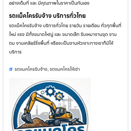
อย่างเต็มที่ และ มีคุณภาพในราคาเป็นกันเอง
รถแม็คโครรับจ้าง บริการทั่วไทย
รถแม็คโครรับจ้าง บริการทั่วไทย รายวัน รายเดือน ทั่วทุกพื้นที่
ใหม่ แรง มีทั้งขนาดใหญ่ และ ขนาดเล็ก รับเหมางานขุด งาน
ถม งานเคลียร์ริ่งพื้นที่ หรือจะเป็นงานหัวเจาะทางเราก็มีให้
บริการ
รถแมคโครรับจ้าง
รถแมคโครให้เช่า
,