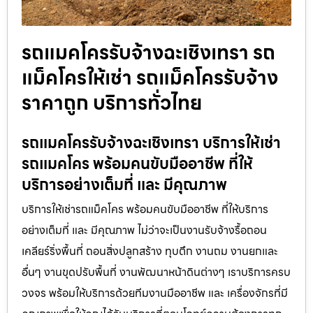
รถแมคโครรับจ้างฉะเชิงเทรา รถ
แม็คโครให้เช่า รถแม็คโครรับจ้าง
ราคาถูก บริการทั่วไทย
รถแมคโครรับจ้างฉะเชิงเทรา บริการให้เช่า
รถแมคโคร พร้อมคนขับมืออาชีพ ที่ให้
บริการอย่างเต็มที่ และ มีคุณภาพ
บริการให้เช่ารถแม็คโคร พร้อมคนขับมืออาชีพ ที่ให้บริการ
อย่างเต็มที่ และ มีคุณภาพ ไม่ว่าจะเป็นงานรับจ้างรื้อถอน
เคลียร์ริ่งพื้นที่ ถอนสิ่งปลูกสร้าง ทุบตึก งานถม งานยกและ
อื่นๆ งานขุดปรับพื้นที่ งานพัฒนาหน้าดินต่างๆ เราบริการครบ
วงจร พร้อมให้บริการด้วยทีมงานมืออาชีพ และ เครื่องจักรที่มี