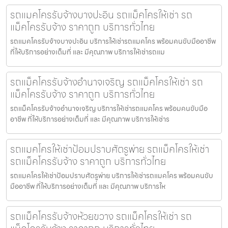
รถแมคโครรับจ้างบางปะอิน รถแม็คโครให้เช่า รถ
แม็คโครรับจ้าง ราคาถูก บริการทั่วไทย
รถแมคโครรับจ้างบางปะอิน บริการให้เช่ารถแมคโคร พร้อมคนขับมืออาชีพ
ที่ให้บริการอย่างเต็มที่ และ มีคุณภาพ บริการให้เช่ารถแม
รถแม็คโครรับจ้างอำนาจเจริญ รถแม็คโครให้เช่า รถ
แม็คโครรับจ้าง ราคาถูก บริการทั่วไทย
รถแม็คโครรับจ้างอำนาจเจริญ บริการให้เช่ารถแมคโคร พร้อมคนขับมือ
อาชีพ ที่ให้บริการอย่างเต็มที่ และ มีคุณภาพ บริการให้เช่าร
รถแมคโครให้เช่าป้อมปราบศัตรูพ่าย รถแม็คโครให้เช่า
รถแม็คโครรับจ้าง ราคาถูก บริการทั่วไทย
รถแมคโครให้เช่าป้อมปราบศัตรูพ่าย บริการให้เช่ารถแมคโคร พร้อมคนขับ
มืออาชีพ ที่ให้บริการอย่างเต็มที่ และ มีคุณภาพ บริการให
รถแม็คโครรับจ้างห้วยขวาง รถแม็คโครให้เช่า รถ