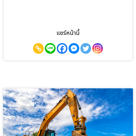
แชร์หน้านี้