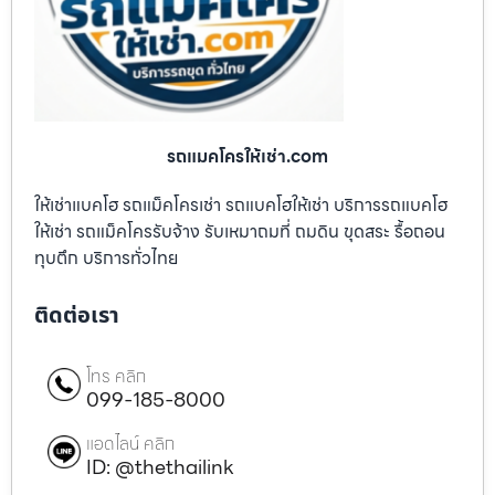
รถแมคโครให้เช่า.com
ให้เช่าแบคโฮ รถแม็คโครเช่า รถแบคโฮให้เช่า บริการรถแบคโฮ
ให้เช่า รถแม็คโครรับจ้าง รับเหมาถมที่ ถมดิน ขุดสระ รื้อถอน
ทุบตึก บริการทั่วไทย
ติดต่อเรา
โทร คลิก
099-185-8000
แอดไลน์ คลิก
ID: @thethailink