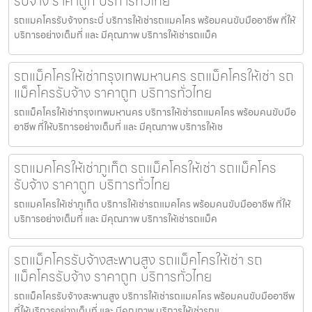
รับจ้าง ราคาถูก บริการทั่วไทย
รถแมคโครรับจ้างกระบี่ บริการให้เช่ารถแมคโคร พร้อมคนขับมืออาชีพ ที่ให้
บริการอย่างเต็มที่ และ มีคุณภาพ บริการให้เช่ารถแม็ค
รถแม็คโครให้เช่ากรุงเทพมหานคร รถแม็คโครให้เช่า รถ
แม็คโครรับจ้าง ราคาถูก บริการทั่วไทย
รถแม็คโครให้เช่ากรุงเทพมหานคร บริการให้เช่ารถแมคโคร พร้อมคนขับมือ
อาชีพ ที่ให้บริการอย่างเต็มที่ และ มีคุณภาพ บริการให้เช
รถแมคโครให้เช่าภูเก็ต รถแม็คโครให้เช่า รถแม็คโคร
รับจ้าง ราคาถูก บริการทั่วไทย
รถแมคโครให้เช่าภูเก็ต บริการให้เช่ารถแมคโคร พร้อมคนขับมืออาชีพ ที่ให้
บริการอย่างเต็มที่ และ มีคุณภาพ บริการให้เช่ารถแม็ค
รถแม็คโครรับจ้างสะพานสูง รถแม็คโครให้เช่า รถ
แม็คโครรับจ้าง ราคาถูก บริการทั่วไทย
รถแม็คโครรับจ้างสะพานสูง บริการให้เช่ารถแมคโคร พร้อมคนขับมืออาชีพ
ที่ให้บริการอย่างเต็มที่ และ มีคุณภาพ บริการให้เช่ารถแ