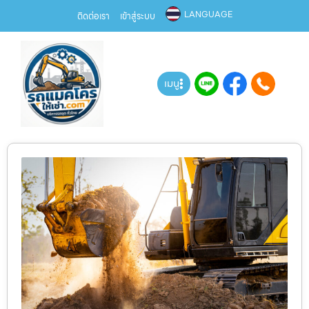
LANGUAGE
ติดต่อเรา
เข้าสู่ระบบ
เมนู