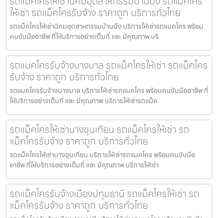
รถแม็คโครให้เช่านิคมอุตสาหกรรมบ้านบึง รถแม็คโคร
ให้เช่า รถแม็คโครรับจ้าง ราคาถูก บริการทั่วไทย
รถแม็คโครให้เช่านิคมอุตสาหกรรมบ้านบึง บริการให้เช่ารถแมคโคร พร้อม
คนขับมืออาชีพ ที่ให้บริการอย่างเต็มที่ และ มีคุณภาพ บริ
รถแมคโครรับจ้างบางบาล รถแม็คโครให้เช่า รถแม็คโคร
รับจ้าง ราคาถูก บริการทั่วไทย
รถแมคโครรับจ้างบางบาล บริการให้เช่ารถแมคโคร พร้อมคนขับมืออาชีพ ที่
ให้บริการอย่างเต็มที่ และ มีคุณภาพ บริการให้เช่ารถแม็ค
รถแม็คโครให้เช่าบางขุนเทียน รถแม็คโครให้เช่า รถ
แม็คโครรับจ้าง ราคาถูก บริการทั่วไทย
รถแม็คโครให้เช่าบางขุนเทียน บริการให้เช่ารถแมคโคร พร้อมคนขับมือ
อาชีพ ที่ให้บริการอย่างเต็มที่ และ มีคุณภาพ บริการให้เช่า
รถแม็คโครรับจ้างเมืองปทุมธานี รถแม็คโครให้เช่า รถ
แม็คโครรับจ้าง ราคาถูก บริการทั่วไทย