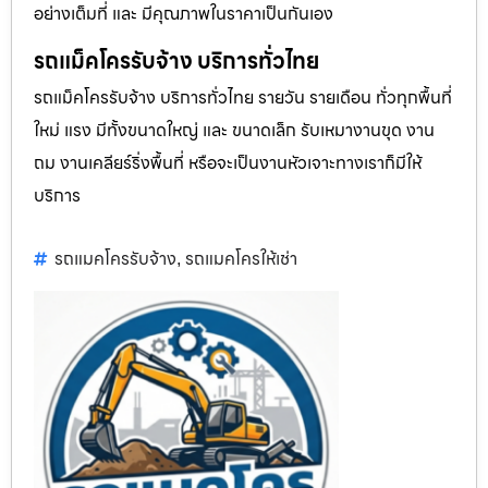
อย่างเต็มที่ และ มีคุณภาพในราคาเป็นกันเอง
รถแม็คโครรับจ้าง บริการทั่วไทย
รถแม็คโครรับจ้าง บริการทั่วไทย รายวัน รายเดือน ทั่วทุกพื้นที่
ใหม่ แรง มีทั้งขนาดใหญ่ และ ขนาดเล็ก รับเหมางานขุด งาน
ถม งานเคลียร์ริ่งพื้นที่ หรือจะเป็นงานหัวเจาะทางเราก็มีให้
บริการ
รถแมคโครรับจ้าง
รถแมคโครให้เช่า
,