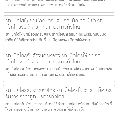
บริการอย่างเต็มที่ และ มีคุณภาพ บริการให้เช่ารถแม็คโค
รถแบคโฮให้เช่าเมืองนครปฐม รถแม็คโครให้เช่า รถ
แม็คโครรับจ้าง ราคาถูก บริการทั่วไทย
รถแบคโฮให้เช่าเมืองนครปฐม บริการให้เช่ารถแมคโคร พร้อมคนขับมือ
อาชีพ ที่ให้บริการอย่างเต็มที่ และ มีคุณภาพ บริการให้เช่ารถ
รถแม็คโครรับจ้างนครหลวง รถแม็คโครให้เช่า รถ
แม็คโครรับจ้าง ราคาถูก บริการทั่วไทย
รถแม็คโครรับจ้างนครหลวง บริการให้เช่ารถแมคโคร พร้อมคนขับมืออาชีพ
ที่ให้บริการอย่างเต็มที่ และ มีคุณภาพ บริการให้เช่ารถแม
รถแมคโครรับจ้างบางไทร รถแม็คโครให้เช่า รถแม็คโคร
รับจ้าง ราคาถูก บริการทั่วไทย
รถแมคโครรับจ้างบางไทร บริการให้เช่ารถแมคโคร พร้อมคนขับมืออาชีพ ที่
ให้บริการอย่างเต็มที่ และ มีคุณภาพ บริการให้เช่ารถแม็ค