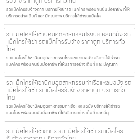
รับจ้าง ราคาถูก บริการทั่วไทย
รถแม็คโครรับจ้างตาก บริการให้เช่ารถแมคโคร พร้อมคนขับมืออาชีพ ที่ให้
บริการอย่างเต็มที่ และ มีคุณภาพ บริการให้เช่ารถแม็คโค
รถแมคโครให้เช่านิคมอุตสาหกรรมโรจนะแหลมฉบัง รถ
แม็คโครให้เช่า รถแม็คโครรับจ้าง ราคาถูก บริการทั่ว
ไทย
รถแมคโครให้เช่านิคมอุตสาหกรรมโรจนะแหลมฉบัง บริการให้เช่ารถ
แมคโคร พร้อมคนขับมืออาชีพ ที่ให้บริการอย่างเต็มที่ และ มีคุณภา
รถแม็คโครให้เช่านิคมอุตสาหกรรมท่าเรือแหลมฉบัง รถ
แม็คโครให้เช่า รถแม็คโครรับจ้าง ราคาถูก บริการทั่ว
ไทย
รถแม็คโครให้เช่านิคมอุตสาหกรรมท่าเรือแหลมฉบัง บริการให้เช่ารถ
แมคโคร พร้อมคนขับมืออาชีพ ที่ให้บริการอย่างเต็มที่ และ มีคุ
รถแม็คโครให้เช่าสาทร รถแม็คโครให้เช่า รถแม็คโคร
รับจ้าง ราคาถูก บริการทั่วไทย