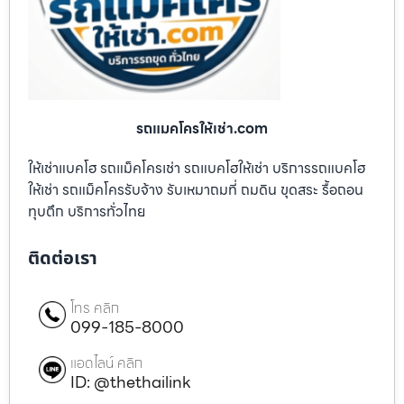
รถแมคโครให้เช่า.com
ให้เช่าแบคโฮ รถแม็คโครเช่า รถแบคโฮให้เช่า บริการรถแบคโฮ
ให้เช่า รถแม็คโครรับจ้าง รับเหมาถมที่ ถมดิน ขุดสระ รื้อถอน
ทุบตึก บริการทั่วไทย
ติดต่อเรา
โทร คลิก
099-185-8000
แอดไลน์ คลิก
ID: @thethailink