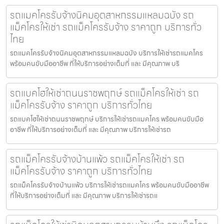
รถแมคโครรับจ้างนิคมอุตสาหกรรมแหลมฉบัง รถ
แม็คโครให้เช่า รถแม็คโครรับจ้าง ราคาถูก บริการทั่ว
ไทย
รถแมคโครรับจ้างนิคมอุตสาหกรรมแหลมฉบัง บริการให้เช่ารถแมคโคร
พร้อมคนขับมืออาชีพ ที่ให้บริการอย่างเต็มที่ และ มีคุณภาพ บริ
รถแบคโฮให้เช่าถนนราชพฤกษ์ รถแม็คโครให้เช่า รถ
แม็คโครรับจ้าง ราคาถูก บริการทั่วไทย
รถแบคโฮให้เช่าถนนราชพฤกษ์ บริการให้เช่ารถแมคโคร พร้อมคนขับมือ
อาชีพ ที่ให้บริการอย่างเต็มที่ และ มีคุณภาพ บริการให้เช่ารถ
รถแม็คโครรับจ้างบ้านแพ้ว รถแม็คโครให้เช่า รถ
แม็คโครรับจ้าง ราคาถูก บริการทั่วไทย
รถแม็คโครรับจ้างบ้านแพ้ว บริการให้เช่ารถแมคโคร พร้อมคนขับมืออาชีพ
ที่ให้บริการอย่างเต็มที่ และ มีคุณภาพ บริการให้เช่ารถแ