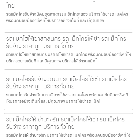
ไทย
รถแม็คโครรับจ้างนิคมอุตสาหกรรมเอ็กโกระยอง บริการให้เช่ารถแมคโคร
พร้อมคนขับมืออาชีพ ที่ให้บริการอย่างเต็มที่ และ มีคุณภาพ
รถแบคโฮให้เช่าสกลนคร รถแม็คโครให้เช่า รถแม็คโคร
รับจ้าง ราคาถูก บริการทั่วไทย
รถแบคโฮให้เช่าสกลนคร บริการให้เช่ารถแมคโคร พร้อมคนขับมืออาชีพ ที่ให้
บริการอย่างเต็มที่ และ มีคุณภาพ บริการให้เช่ารถแม็คโ
รถแมคโครรับจ้างวัฒนา รถแม็คโครให้เช่า รถแม็คโคร
รับจ้าง ราคาถูก บริการทั่วไทย
รถแมคโครรับจ้างวัฒนา บริการให้เช่ารถแมคโคร พร้อมคนขับมืออาชีพ ที่
ให้บริการอย่างเต็มที่ และ มีคุณภาพ บริการให้เช่ารถแม็คโ
รถแม็คโครให้เช่าบางรัก รถแม็คโครให้เช่า รถแม็คโคร
รับจ้าง ราคาถูก บริการทั่วไทย
รถแม็คโครให้เช่าบางรัก บริการให้เช่ารถแมคโคร พร้อมคนขับมืออาชีพ ที่ให้