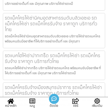
บริการอย่างเต็มที่ และ มีคุณภาพ บริการให้เช่ารถแม็
รถแม็คโครให้เช่านิคมอุตสาหกรรมดับบลิวเอชเอ รถ
แม็คโครให้เช่า รถแม็คโครรับจ้าง ราคาถูก บริการทั่ว
ไทย
รถแม็คโครให้เช่านิคมอุตสาหกรรมดับบลิวเอชเอ บริการให้เช่ารถแมคโคร
พร้อมคนขับมืออาชีพ ที่ให้บริการอย่างเต็มที่ และ มีคุณภา
รถแบคโฮให้เช่าปากเกร็ด รถแม็คโครให้เช่า รถแม็คโคร
รับจ้าง ราคาถูก บริการทั่วไทย
รถแบคโฮให้เช่าปากเกร็ด บริการให้เช่ารถแมคโคร พร้อมคนขับมืออาชีพ ที่
ให้บริการอย่างเต็มที่ และ มีคุณภาพ บริการให้เช่ารถแม็
รถแม็คโครรับจ้างเมืองสมุทรปราการ รถแม็คโครให้เช่า
รถแม็คโครรับจ้าง ราคาถูก บริการทั่วไทย
รถแม็คโครรับจ้างเมืองสมุทรปราการ บริการให้เช่ารถแมคโคร พร้อมคนขับ
มืออาชีพ ที่ให้บริการอย่างเต็มที่ และ มีคุณภาพ บริการให
หน้าหลัก
เมนู
ติดต่อ
แชร์
เพิ่มเติม