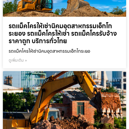
รถแม็คโครให้เช่านิคมอุตสาหกรรมเอ็กโก
ระยอง รถแม็คโครให้เช่า รถแม็คโครรับจ้าง
ราคาถูก บริการทั่วไทย
รถแม็คโครให้เช่านิคมอุตสาหกรรมเอ็กโกระยอ
ดูเพิ่มเติม »