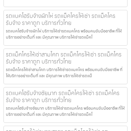
รถแบคโฮรับจ้างผักไห่ รถแม็คโครให้เช่า รถแม็คโคร
รับจ้าง ราคาถูก บริการทั่วไทย
รถแบคโฮรับจ้างผักไห่ บริการให้เช่ารถแมคโคร พร้อมคนขับมืออาชีพ ที่ให้
บริการอย่างเต็มที่ และ มีคุณภาพ บริการให้เช่ารถแม็คโ
รถแม็คโครให้เช่าสามโคก รถแม็คโครให้เช่า รถแม็คโคร
รับจ้าง ราคาถูก บริการทั่วไทย
รถแม็คโครให้เช่าสามโคก บริการให้เช่ารถแมคโคร พร้อมคนขับมืออาชีพ ที่
ให้บริการอย่างเต็มที่ และ มีคุณภาพ บริการให้เช่ารถแม็
รถแบคโฮรับจ้างชัยนาท รถแม็คโครให้เช่า รถแม็คโคร
รับจ้าง ราคาถูก บริการทั่วไทย
รถแบคโฮรับจ้างชัยนาท บริการให้เช่ารถแมคโคร พร้อมคนขับมืออาชีพ ที่ให้
บริการอย่างเต็มที่ และ มีคุณภาพ บริการให้เช่ารถแม็คโ