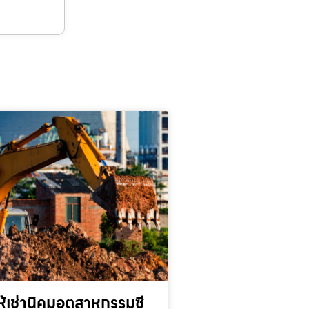
้เช่านิคมอุตสาหกรรมซี