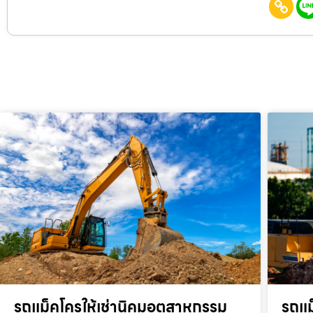
รถแม็คโครให้เช่านิคมอุตสาหกรรม
รถแม