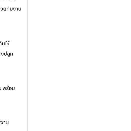
ด้วยทีมงาน
ินให้
ิ่งปลูก
น พร้อม
ม งาน