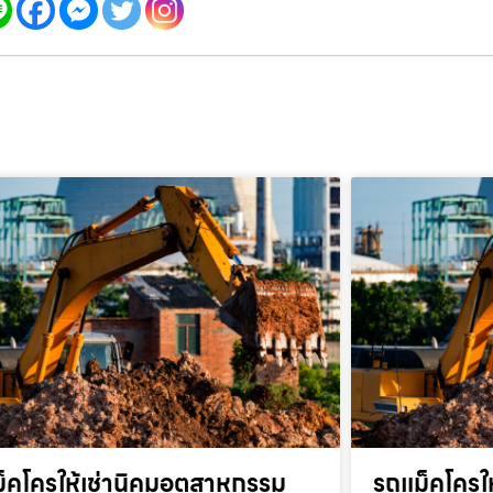
็คโครให้เช่านิคมอุตสาหกรรม
รถแม็คโครให