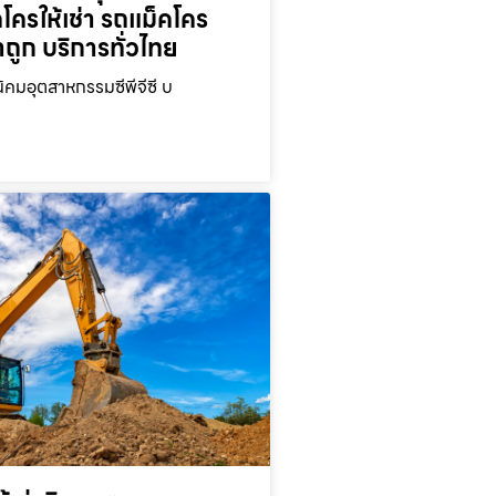
คโครให้เช่า รถแม็คโคร
าถูก บริการทั่วไทย
นิคมอุตสาหกรรมซีพีจีซี บ