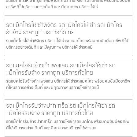
รถแมคโครให้เช่ากรุงเทพมหานคร บริการให้เช่ารถแมคโคร พร้อมคนขับมือ
อาชีพ ที่ให้บริการอย่างเต็มที่ และ มีคุณภาพ บริการให้เช่
รถแม็คโครให้เช่าพิจิตร รถแม็คโครให้เช่า รถแม็คโคร
รับจ้าง ราคาถูก บริการทั่วไทย
รถแม็คโครให้เช่าพิจิตร บริการให้เช่ารถแมคโคร พร้อมคนขับมืออาชีพ ที่ให้
บริการอย่างเต็มที่ และ มีคุณภาพ บริการให้เช่ารถแม็
รถแบคโฮรับจ้างกำแพงแสน รถแม็คโครให้เช่า รถ
แม็คโครรับจ้าง ราคาถูก บริการทั่วไทย
รถแบคโฮรับจ้างกำแพงแสน บริการให้เช่ารถแมคโคร พร้อมคนขับมืออาชีพ
ที่ให้บริการอย่างเต็มที่ และ มีคุณภาพ บริการให้เช่ารถแม็
รถแม็คโครรับจ้างปากเกร็ด รถแม็คโครให้เช่า รถ
แม็คโครรับจ้าง ราคาถูก บริการทั่วไทย
รถแม็คโครรับจ้างปากเกร็ด บริการให้เช่ารถแมคโคร พร้อมคนขับมืออาชีพ
ที่ให้บริการอย่างเต็มที่ และ มีคุณภาพ บริการให้เช่ารถแ