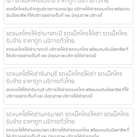
เช่า รถแม็คโครรับจ้าง ราคาถูก บริการทั่วไทย
รถแม็คโครรับจ้างศูนย์ราชการนครปฐม บริการให้เช่ารถแมคโคร พร้อมคน
ขับมืออาชีพ ที่ให้บริการอย่างเต็มที่ และ มีคุณภาพ บริการใ
รถแมคโครให้เช่าบางกะปิ รถแม็คโครให้เช่า รถแม็คโคร
รับจ้าง ราคาถูก บริการทั่วไทย
รถแมคโครให้เช่าบางกะปิ บริการให้เช่ารถแมคโคร พร้อมคนขับมืออาชีพ ที่
ให้บริการอย่างเต็มที่ และ มีคุณภาพ บริการให้เช่ารถแม็
รถแบคโฮให้เช่าจันทบุรี รถแม็คโครให้เช่า รถแม็คโคร
รับจ้าง ราคาถูก บริการทั่วไทย
รถแบคโฮให้เช่าจันทบุรี บริการให้เช่ารถแมคโคร พร้อมคนขับมืออาชีพ ที่ให้
บริการอย่างเต็มที่ และ มีคุณภาพ บริการให้เช่ารถแม็
รถแบคโฮให้เช่านครนายก รถแม็คโครให้เช่า รถแม็คโคร
รับจ้าง ราคาถูก บริการทั่วไทย
รถแบคโฮให้เช่านครนายก บริการให้เช่ารถแมคโคร พร้อมคนขับมืออาชีพ ที่
ให้บริการอย่างเต็มที่ และ มีคุณภาพ บริการให้เช่ารถแม็ค