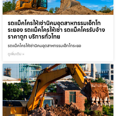
รถแม็คโครให้เช่านิคมอุตสาหกรรมเอ็กโก
ระยอง รถแม็คโครให้เช่า รถแม็คโครรับจ้าง
ราคาถูก บริการทั่วไทย
รถแม็คโครให้เช่านิคมอุตสาหกรรมเอ็กโกระยอ
ดูเพิ่มเติม »