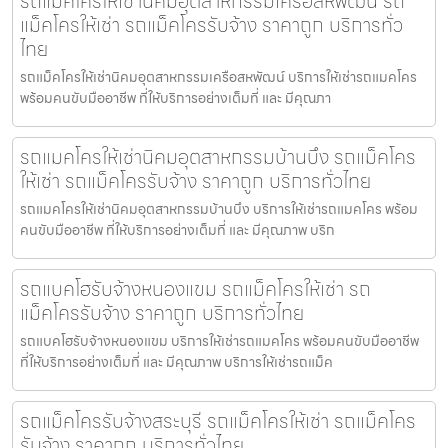
รถแม็คโครให้เช่านิคมอุตสาหกรรมเครือสหพัฒน์ รถ
แม็คโครให้เช่า รถแม็คโครรับจ้าง ราคาถูก บริการทั่ว
ไทย
รถแม็คโครให้เช่านิคมอุตสาหกรรมเครือสหพัฒน์ บริการให้เช่ารถแมคโคร
พร้อมคนขับมืออาชีพ ที่ให้บริการอย่างเต็มที่ และ มีคุณภา
รถแมคโครให้เช่านิคมอุตสาหกรรมบ้านบึง รถแม็คโคร
ให้เช่า รถแม็คโครรับจ้าง ราคาถูก บริการทั่วไทย
รถแมคโครให้เช่านิคมอุตสาหกรรมบ้านบึง บริการให้เช่ารถแมคโคร พร้อม
คนขับมืออาชีพ ที่ให้บริการอย่างเต็มที่ และ มีคุณภาพ บริก
รถแบคโฮรับจ้างหนองแขม รถแม็คโครให้เช่า รถ
แม็คโครรับจ้าง ราคาถูก บริการทั่วไทย
รถแบคโฮรับจ้างหนองแขม บริการให้เช่ารถแมคโคร พร้อมคนขับมืออาชีพ
ที่ให้บริการอย่างเต็มที่ และ มีคุณภาพ บริการให้เช่ารถแม็ค
รถแม็คโครรับจ้างสระบุรี รถแม็คโครให้เช่า รถแม็คโคร
รับจ้าง ราคาถูก บริการทั่วไทย