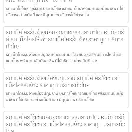
รับจ้าง ราคาถูก บริการทั่วไทย
รถแบคโฮให้เช่าบุรีรัมย์ บริการให้เช่ารถแมคโคร พร้อมคนขับมืออาชีพ ที่ให้
บริการอย่างเต็มที่ และ มีคุณภาพ บริการให้เช่ารถแม
รถแม็คโครรับจ้างนิคมอุตสาหกรรมยามาโตะ อินดัสตรี
ส์ รถแม็คโครให้เช่า รถแม็คโครรับจ้าง ราคาถูก บริการ
ทั่วไทย
รถแม็คโครรับจ้างนิคมอุตสาหกรรมยามาโตะ อินดัสตรีส์ บริการให้เช่ารถ
แมคโคร พร้อมคนขับมืออาชีพ ที่ให้บริการอย่างเต็มที่ และ
รถแมคโครรับจ้างเมืองปทุมธานี รถแม็คโครให้เช่า รถ
แม็คโครรับจ้าง ราคาถูก บริการทั่วไทย
รถแมคโครรับจ้างเมืองปทุมธานี บริการให้เช่ารถแมคโคร พร้อมคนขับมือ
อาชีพ ที่ให้บริการอย่างเต็มที่ และ มีคุณภาพ บริการให้เช่
รถแมคโครให้เช่านิคมอุตสาหกรรมยามาโตะ อินดัสตรีส์
รถแม็คโครให้เช่า รถแม็คโครรับจ้าง ราคาถูก บริการทั่ว
ไทย