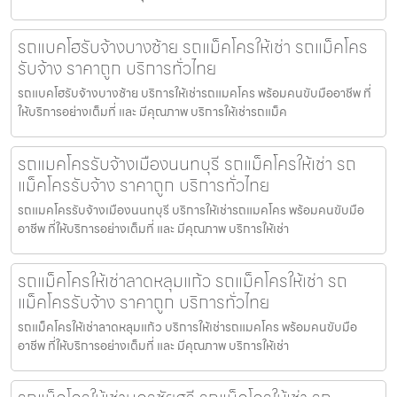
รถแบคโฮรับจ้างบางซ้าย รถแม็คโครให้เช่า รถแม็คโคร
รับจ้าง ราคาถูก บริการทั่วไทย
รถแบคโฮรับจ้างบางซ้าย บริการให้เช่ารถแมคโคร พร้อมคนขับมืออาชีพ ที่
ให้บริการอย่างเต็มที่ และ มีคุณภาพ บริการให้เช่ารถแม็ค
รถแมคโครรับจ้างเมืองนนทบุรี รถแม็คโครให้เช่า รถ
แม็คโครรับจ้าง ราคาถูก บริการทั่วไทย
รถแมคโครรับจ้างเมืองนนทบุรี บริการให้เช่ารถแมคโคร พร้อมคนขับมือ
อาชีพ ที่ให้บริการอย่างเต็มที่ และ มีคุณภาพ บริการให้เช่า
รถแม็คโครให้เช่าลาดหลุมแก้ว รถแม็คโครให้เช่า รถ
แม็คโครรับจ้าง ราคาถูก บริการทั่วไทย
รถแม็คโครให้เช่าลาดหลุมแก้ว บริการให้เช่ารถแมคโคร พร้อมคนขับมือ
อาชีพ ที่ให้บริการอย่างเต็มที่ และ มีคุณภาพ บริการให้เช่า