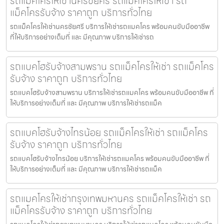
รถแม็คโครให้เช่านครชัยศรี รถแม็คโครให้เช่า รถ
แม็คโครรับจ้าง ราคาถูก บริการทั่วไทย
รถแม็คโครให้เช่านครชัยศรี บริการให้เช่ารถแมคโคร พร้อมคนขับมืออาชีพ
ที่ให้บริการอย่างเต็มที่ และ มีคุณภาพ บริการให้เช่ารถ
รถแบคโฮรับจ้างสามพราน รถแม็คโครให้เช่า รถแม็คโคร
รับจ้าง ราคาถูก บริการทั่วไทย
รถแบคโฮรับจ้างสามพราน บริการให้เช่ารถแมคโคร พร้อมคนขับมืออาชีพ ที่
ให้บริการอย่างเต็มที่ และ มีคุณภาพ บริการให้เช่ารถแม็ค
รถแบคโฮรับจ้างไทรน้อย รถแม็คโครให้เช่า รถแม็คโคร
รับจ้าง ราคาถูก บริการทั่วไทย
รถแบคโฮรับจ้างไทรน้อย บริการให้เช่ารถแมคโคร พร้อมคนขับมืออาชีพ ที่
ให้บริการอย่างเต็มที่ และ มีคุณภาพ บริการให้เช่ารถแม็ค
รถแมคโครให้เช่ากรุงเทพมหานคร รถแม็คโครให้เช่า รถ
แม็คโครรับจ้าง ราคาถูก บริการทั่วไทย