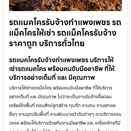
รถแมคโครรับจ้างกำแพงเพชร รถ
แม็คโครให้เช่า รถแม็คโครรับจ้าง
ราคาถูก บริการทั่วไทย
รถแมคโครรับจ้างกำแพงเพชร บริการให้
เช่ารถแมคโคร พร้อมคนขับมืออาชีพ ที่ให้
บริการอย่างเต็มที่ และ มีคุณภาพ
บริการให้เช่ารถแม็คโคร พร้อมคนขับมืออาชีพ ที่ให้บริการ
อย่างเต็มที่ และ มีคุณภาพ ไม่ว่าจะเป็นงานรับจ้างรื้อถอน
เคลียร์ริ่งพื้นที่ ถอนสิ่งปลูกสร้าง ทุบตึก งานถม งานยกและ
อื่นๆ งานขุดปรับพื้นที่ งานพัฒนาหน้าดินต่างๆ เราบริการครบ
วงจร พร้อมให้บริการด้วยทีมงานมืออาชีพ และ เครื่องจักรที่มี