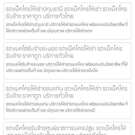
รถแม็คโครให้เช่าปทุมธานี รถแม็คโครให้เช่า รถแม็คโคร
รับจ้าง ราคาถูก บริการทั่วไทย
รถแม็คโครให้เช่าปทุมธานี บริการให้เช่ารถแมคโคร พร้อมคนขับมืออาชีพ ที่
ให้บริการอย่างเต็มที่ และ มีคุณภาพ บริการให้เช่ารถแ
รถแบคโฮรับจ้างระนอง รถแม็คโครให้เช่า รถแม็คโคร
รับจ้าง ราคาถูก บริการทั่วไทย
รถแบคโฮรับจ้างระนอง บริการให้เช่ารถแมคโคร พร้อมคนขับมืออาชีพ ที่ให้
บริการอย่างเต็มที่ และ มีคุณภาพ บริการให้เช่ารถแม็คโค
รถแมคโครให้เช่าขอนแก่น รถแม็คโครให้เช่า รถแม็คโคร
รับจ้าง ราคาถูก บริการทั่วไทย
รถแมคโครให้เช่าขอนแก่น บริการให้เช่ารถแมคโคร พร้อมคนขับมืออาชีพ ที่
ให้บริการอย่างเต็มที่ และ มีคุณภาพ บริการให้เช่ารถแม็
รถแม็คโครรับจ้างศูนย์ราชการนครปฐม รถแม็คโครให้