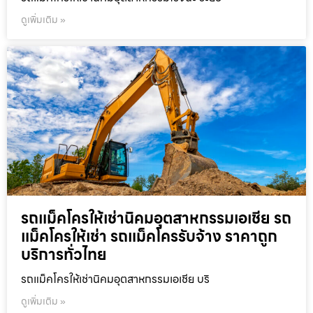
ดูเพิ่มเติม »
รถแม็คโครให้เช่านิคมอุตสาหกรรมเอเชีย รถ
แม็คโครให้เช่า รถแม็คโครรับจ้าง ราคาถูก
บริการทั่วไทย
รถแม็คโครให้เช่านิคมอุตสาหกรรมเอเชีย บริ
ดูเพิ่มเติม »