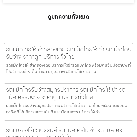
ดูบทความทั้งหมด
รถแม็คโครให้เช่าคลองเตย รถแม็คโครให้เช่า รถแม็คโคร
รับจ้าง ราคาถูก บริการทั่วไทย
รถแม็คโครให้เช่าคลองเตย บริการให้เช่ารถแมคโคร พร้อมคนขับมืออาชีพ ที่
ให้บริการอย่างเต็มที่ และ มีคุณภาพ บริการให้เช่ารถแม
รถแม็คโครรับจ้างสมุทรปราการ รถแม็คโครให้เช่า รถ
แม็คโครรับจ้าง ราคาถูก บริการทั่วไทย
รถแม็คโครรับจ้างสมุทรปราการ บริการให้เช่ารถแมคโคร พร้อมคนขับมือ
อาชีพ ที่ให้บริการอย่างเต็มที่ และ มีคุณภาพ บริการให้เช่า
รถแบคโฮให้เช่าบุรีรัมย์ รถแม็คโครให้เช่า รถแม็คโคร