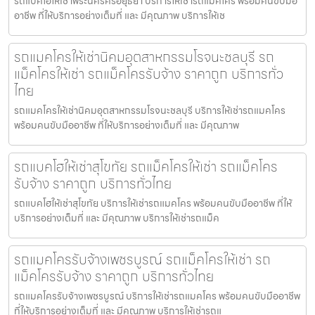
รถแบคโฮให้เช่าพระนครศรีอยุธยา บริการให้เช่ารถแมคโคร พร้อมคนขับมือ
อาชีพ ที่ให้บริการอย่างเต็มที่ และ มีคุณภาพ บริการให้เช
รถแมคโครให้เช่านิคมอุตสาหกรรมโรจนะชลบุรี รถ
แม็คโครให้เช่า รถแม็คโครรับจ้าง ราคาถูก บริการทั่ว
ไทย
รถแมคโครให้เช่านิคมอุตสาหกรรมโรจนะชลบุรี บริการให้เช่ารถแมคโคร
พร้อมคนขับมืออาชีพ ที่ให้บริการอย่างเต็มที่ และ มีคุณภาพ
รถแบคโฮให้เช่าสุโขทัย รถแม็คโครให้เช่า รถแม็คโคร
รับจ้าง ราคาถูก บริการทั่วไทย
รถแบคโฮให้เช่าสุโขทัย บริการให้เช่ารถแมคโคร พร้อมคนขับมืออาชีพ ที่ให้
บริการอย่างเต็มที่ และ มีคุณภาพ บริการให้เช่ารถแม็ค
รถแมคโครรับจ้างเพชรบูรณ์ รถแม็คโครให้เช่า รถ
แม็คโครรับจ้าง ราคาถูก บริการทั่วไทย
รถแมคโครรับจ้างเพชรบูรณ์ บริการให้เช่ารถแมคโคร พร้อมคนขับมืออาชีพ
ที่ให้บริการอย่างเต็มที่ และ มีคุณภาพ บริการให้เช่ารถแ