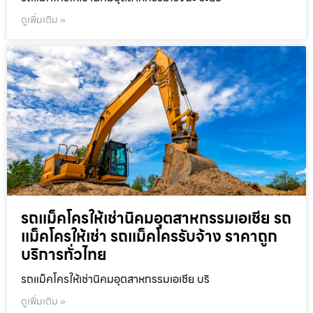
ดูเพิ่มเติม »
รถแม็คโครให้เช่านิคมอุตสาหกรรมเอเชีย รถ
แม็คโครให้เช่า รถแม็คโครรับจ้าง ราคาถูก
บริการทั่วไทย
รถแม็คโครให้เช่านิคมอุตสาหกรรมเอเชีย บริ
ดูเพิ่มเติม »