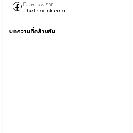
Facebook คลิก
TheThailink.com
บทความที่คล้ายกัน