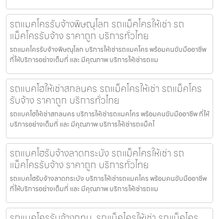
รถแมคโครรับจ้างพิษณุโลก รถแม็คโครให้เช่า รถ
แม็คโครรับจ้าง ราคาถูก บริการทั่วไทย
รถแมคโครรับจ้างพิษณุโลก บริการให้เช่ารถแมคโคร พร้อมคนขับมืออาชีพ
ที่ให้บริการอย่างเต็มที่ และ มีคุณภาพ บริการให้เช่ารถแม
รถแบคโฮให้เช่าสกลนคร รถแม็คโครให้เช่า รถแม็คโคร
รับจ้าง ราคาถูก บริการทั่วไทย
รถแบคโฮให้เช่าสกลนคร บริการให้เช่ารถแมคโคร พร้อมคนขับมืออาชีพ ที่ให้
บริการอย่างเต็มที่ และ มีคุณภาพ บริการให้เช่ารถแม็คโ
รถแบคโฮรับจ้างลาดกระบัง รถแม็คโครให้เช่า รถ
แม็คโครรับจ้าง ราคาถูก บริการทั่วไทย
รถแบคโฮรับจ้างลาดกระบัง บริการให้เช่ารถแมคโคร พร้อมคนขับมืออาชีพ
ที่ให้บริการอย่างเต็มที่ และ มีคุณภาพ บริการให้เช่ารถแม
รถแมคโครรับจ้างกทม. รถแม็คโครให้เช่า รถแม็คโคร