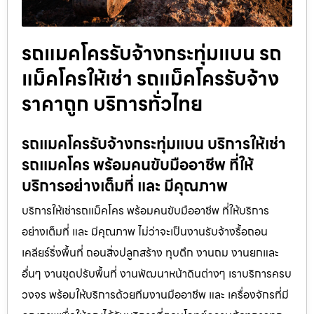
รถแมคโครรับจ้างกระทุ่มแบน รถ
แม็คโครให้เช่า รถแม็คโครรับจ้าง
ราคาถูก บริการทั่วไทย
รถแมคโครรับจ้างกระทุ่มแบน บริการให้เช่า
รถแมคโคร พร้อมคนขับมืออาชีพ ที่ให้
บริการอย่างเต็มที่ และ มีคุณภาพ
บริการให้เช่ารถแม็คโคร พร้อมคนขับมืออาชีพ ที่ให้บริการ
อย่างเต็มที่ และ มีคุณภาพ ไม่ว่าจะเป็นงานรับจ้างรื้อถอน
เคลียร์ริ่งพื้นที่ ถอนสิ่งปลูกสร้าง ทุบตึก งานถม งานยกและ
อื่นๆ งานขุดปรับพื้นที่ งานพัฒนาหน้าดินต่างๆ เราบริการครบ
วงจร พร้อมให้บริการด้วยทีมงานมืออาชีพ และ เครื่องจักรที่มี