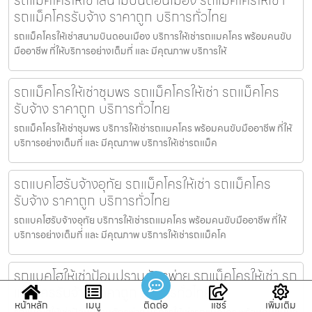
รถแม็คโครให้เช่าสนามบินดอนเมือง รถแม็คโครให้เช่า
รถแม็คโครรับจ้าง ราคาถูก บริการทั่วไทย
รถแม็คโครให้เช่าสนามบินดอนเมือง บริการให้เช่ารถแมคโคร พร้อมคนขับ
มืออาชีพ ที่ให้บริการอย่างเต็มที่ และ มีคุณภาพ บริการให้
รถแม็คโครให้เช่าชุมพร รถแม็คโครให้เช่า รถแม็คโคร
รับจ้าง ราคาถูก บริการทั่วไทย
รถแม็คโครให้เช่าชุมพร บริการให้เช่ารถแมคโคร พร้อมคนขับมืออาชีพ ที่ให้
บริการอย่างเต็มที่ และ มีคุณภาพ บริการให้เช่ารถแม็ค
รถแบคโฮรับจ้างอุทัย รถแม็คโครให้เช่า รถแม็คโคร
รับจ้าง ราคาถูก บริการทั่วไทย
รถแบคโฮรับจ้างอุทัย บริการให้เช่ารถแมคโคร พร้อมคนขับมืออาชีพ ที่ให้
บริการอย่างเต็มที่ และ มีคุณภาพ บริการให้เช่ารถแม็คโค
รถแบคโฮให้เช่าป้อมปราบศัตรูพ่าย รถแม็คโครให้เช่า รถ
แม็คโครรับจ้าง ราคาถูก บริการทั่วไทย
หน้าหลัก
เมนู
ติดต่อ
แชร์
เพิ่มเติม