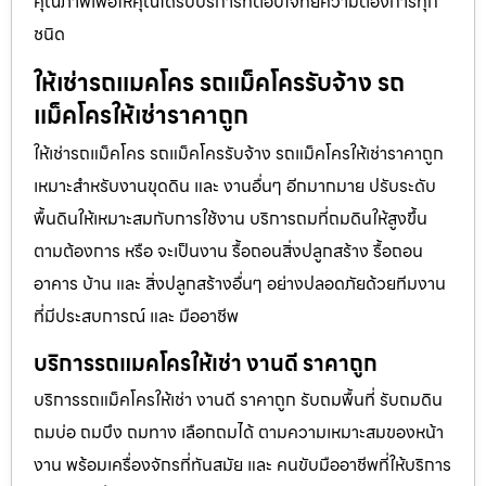
คุณภาพเพื่อให้คุณได้รับบริการที่ตอบโจทย์ความต้องการทุก
ชนิด
ให้เช่ารถแมคโคร รถแม็คโครรับจ้าง รถ
แม็คโครให้เช่าราคาถูก
ให้เช่ารถแม็คโคร รถแม็คโครรับจ้าง รถแม็คโครให้เช่าราคาถูก
เหมาะสำหรับงานขุดดิน และ งานอื่นๆ อีกมากมาย ปรับระดับ
พื้นดินให้เหมาะสมกับการใช้งาน บริการถมที่ถมดินให้สูงขึ้น
ตามต้องการ หรือ จะเป็นงาน รื้อถอนสิ่งปลูกสร้าง รื้อถอน
อาคาร บ้าน และ สิ่งปลูกสร้างอื่นๆ อย่างปลอดภัยด้วยทีมงาน
ที่มีประสบการณ์ และ มืออาชีพ
บริการรถแมคโครให้เช่า งานดี ราคาถูก
บริการรถแม็คโครให้เช่า งานดี ราคาถูก รับถมพื้นที่ รับถมดิน
ถมบ่อ ถมบึง ถมทาง เลือกถมได้ ตามความเหมาะสมของหน้า
งาน พร้อมเครื่องจักรที่ทันสมัย และ คนขับมืออาชีพที่ให้บริการ