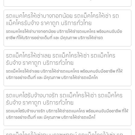
รถแมคโครให้เช่าบางกอกน้อย รถแม็คโครให้เช่า รถ
แม็คโครรับจ้าง ราคาถูก บริการทั่วไทย
รถแมคโครให้เช่าบางกอกน้อย บริการให้เช่ารถแมคโคร พร้อมคนขับมือ
อาชีพ ที่ให้บริการอย่างเต็มที่ และ มีคุณภาพ บริการให้เช่ารถ
รถแม็คโครให้เช่าเลย รถแม็คโครให้เช่า รถแม็คโคร
รับจ้าง ราคาถูก บริการทั่วไทย
รถแม็คโครให้เช่าเลย บริการให้เช่ารถแมคโคร พร้อมคนขับมืออาชีพ ที่ให้
บริการอย่างเต็มที่ และ มีคุณภาพ บริการให้เช่ารถแม็คโค
รถแบคโฮรับจ้างบางรัก รถแม็คโครให้เช่า รถแม็คโคร
รับจ้าง ราคาถูก บริการทั่วไทย
รถแบคโฮรับจ้างบางรัก บริการให้เช่ารถแมคโคร พร้อมคนขับมืออาชีพ ที่ให้
บริการอย่างเต็มที่ และ มีคุณภาพ บริการให้เช่ารถแม็คโ