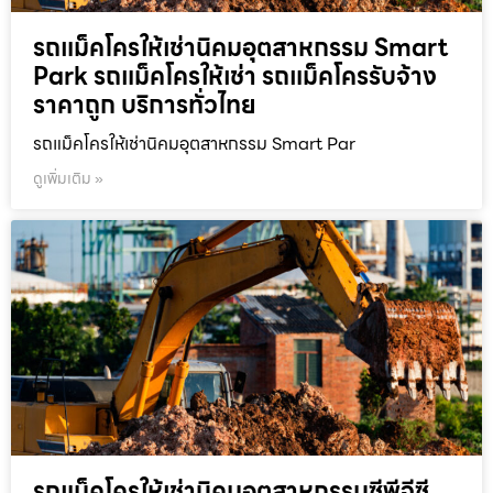
รถแม็คโครให้เช่านิคมอุตสาหกรรม Smart
Park รถแม็คโครให้เช่า รถแม็คโครรับจ้าง
ราคาถูก บริการทั่วไทย
รถแม็คโครให้เช่านิคมอุตสาหกรรม Smart Par
ดูเพิ่มเติม »
รถแม็คโครให้เช่านิคมอุตสาหกรรมซีพีจีซี