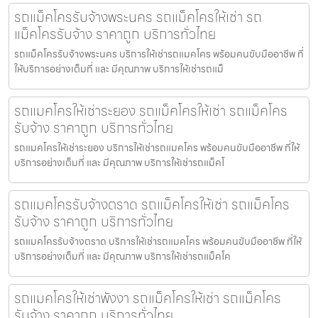
รถแม็คโครรับจ้างพระนคร รถแม็คโครให้เช่า รถ
แม็คโครรับจ้าง ราคาถูก บริการทั่วไทย
รถแม็คโครรับจ้างพระนคร บริการให้เช่ารถแมคโคร พร้อมคนขับมืออาชีพ ที่
ให้บริการอย่างเต็มที่ และ มีคุณภาพ บริการให้เช่ารถแม็
รถแมคโครให้เช่าระยอง รถแม็คโครให้เช่า รถแม็คโคร
รับจ้าง ราคาถูก บริการทั่วไทย
รถแมคโครให้เช่าระยอง บริการให้เช่ารถแมคโคร พร้อมคนขับมืออาชีพ ที่ให้
บริการอย่างเต็มที่ และ มีคุณภาพ บริการให้เช่ารถแม็คโ
รถแมคโครรับจ้างตราด รถแม็คโครให้เช่า รถแม็คโคร
รับจ้าง ราคาถูก บริการทั่วไทย
รถแมคโครรับจ้างตราด บริการให้เช่ารถแมคโคร พร้อมคนขับมืออาชีพ ที่ให้
บริการอย่างเต็มที่ และ มีคุณภาพ บริการให้เช่ารถแม็คโค
รถแมคโครให้เช่าพังงา รถแม็คโครให้เช่า รถแม็คโคร
รับจ้าง ราคาถูก บริการทั่วไทย