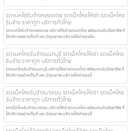
รถแบคโฮรับจ้างคลองเตย รถแม็คโครให้เช่า รถแม็คโคร
รับจ้าง ราคาถูก บริการทั่วไทย
รถแบคโฮรับจ้างคลองเตย บริการให้เช่ารถแมคโคร พร้อมคนขับมืออาชีพ ที่
ให้บริการอย่างเต็มที่ และ มีคุณภาพ บริการให้เช่ารถแม็ค
รถแมคโครรับจ้างนนทบุรี รถแม็คโครให้เช่า รถแม็คโคร
รับจ้าง ราคาถูก บริการทั่วไทย
รถแมคโครรับจ้างนนทบุรี บริการให้เช่ารถแมคโคร พร้อมคนขับมืออาชีพ ที่
ให้บริการอย่างเต็มที่ และ มีคุณภาพ บริการให้เช่ารถแม็
รถแม็คโครรับจ้างบางเขน รถแม็คโครให้เช่า รถแม็คโคร
รับจ้าง ราคาถูก บริการทั่วไทย
รถแม็คโครรับจ้างบางเขน บริการให้เช่ารถแมคโคร พร้อมคนขับมืออาชีพ ที่
ให้บริการอย่างเต็มที่ และ มีคุณภาพ บริการให้เช่ารถแม็