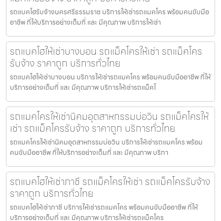
รถแบคโฮรับจ้างนครศรีธรรมราช บริการให้เช่ารถแมคโคร พร้อมคนขับมือ
อาชีพ ที่ให้บริการอย่างเต็มที่ และ มีคุณภาพ บริการให้เช่า
รถแบคโฮให้เช่าบางบอน รถแม็คโครให้เช่า รถแม็คโคร
รับจ้าง ราคาถูก บริการทั่วไทย
รถแบคโฮให้เช่าบางบอน บริการให้เช่ารถแมคโคร พร้อมคนขับมืออาชีพ ที่ให้
บริการอย่างเต็มที่ และ มีคุณภาพ บริการให้เช่ารถแม็คโ
รถแมคโครให้เช่านิคมอุตสาหกรรมบ่อวิน รถแม็คโครให้
เช่า รถแม็คโครรับจ้าง ราคาถูก บริการทั่วไทย
รถแมคโครให้เช่านิคมอุตสาหกรรมบ่อวิน บริการให้เช่ารถแมคโคร พร้อม
คนขับมืออาชีพ ที่ให้บริการอย่างเต็มที่ และ มีคุณภาพ บริกา
รถแบคโฮให้เช่าภาชี รถแม็คโครให้เช่า รถแม็คโครรับจ้าง
ราคาถูก บริการทั่วไทย
รถแบคโฮให้เช่าภาชี บริการให้เช่ารถแมคโคร พร้อมคนขับมืออาชีพ ที่ให้
บริการอย่างเต็มที่ และ มีคุณภาพ บริการให้เช่ารถแม็คโคร