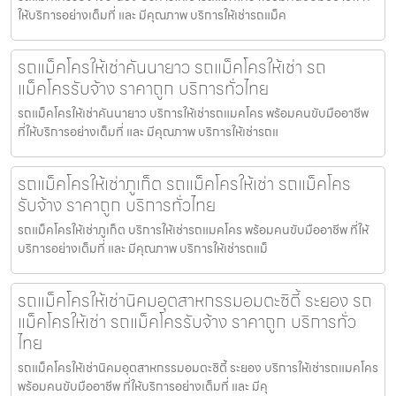
ให้บริการอย่างเต็มที่ และ มีคุณภาพ บริการให้เช่ารถแม็ค
รถแม็คโครให้เช่าคันนายาว รถแม็คโครให้เช่า รถ
แม็คโครรับจ้าง ราคาถูก บริการทั่วไทย
รถแม็คโครให้เช่าคันนายาว บริการให้เช่ารถแมคโคร พร้อมคนขับมืออาชีพ
ที่ให้บริการอย่างเต็มที่ และ มีคุณภาพ บริการให้เช่ารถแ
รถแม็คโครให้เช่าภูเก็ต รถแม็คโครให้เช่า รถแม็คโคร
รับจ้าง ราคาถูก บริการทั่วไทย
รถแม็คโครให้เช่าภูเก็ต บริการให้เช่ารถแมคโคร พร้อมคนขับมืออาชีพ ที่ให้
บริการอย่างเต็มที่ และ มีคุณภาพ บริการให้เช่ารถแม็
รถแม็คโครให้เช่านิคมอุตสาหกรรมอมตะซิตี้ ระยอง รถ
แม็คโครให้เช่า รถแม็คโครรับจ้าง ราคาถูก บริการทั่ว
ไทย
รถแม็คโครให้เช่านิคมอุตสาหกรรมอมตะซิตี้ ระยอง บริการให้เช่ารถแมคโคร
พร้อมคนขับมืออาชีพ ที่ให้บริการอย่างเต็มที่ และ มีคุ