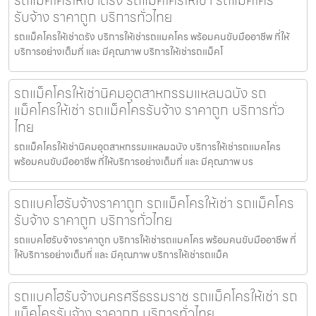
รถแม็คโครให้เช่าตรัง รถแม็คโครให้เช่า รถแม็คโคร
รับจ้าง ราคาถูก บริการทั่วไทย
รถแม็คโครให้เช่าตรัง บริการให้เช่ารถแมคโคร พร้อมคนขับมืออาชีพ ที่ให้
บริการอย่างเต็มที่ และ มีคุณภาพ บริการให้เช่ารถแม็คโ
รถแม็คโครให้เช่านิคมอุตสาหกรรมแหลมฉบัง รถ
แม็คโครให้เช่า รถแม็คโครรับจ้าง ราคาถูก บริการทั่ว
ไทย
รถแม็คโครให้เช่านิคมอุตสาหกรรมแหลมฉบัง บริการให้เช่ารถแมคโคร
พร้อมคนขับมืออาชีพ ที่ให้บริการอย่างเต็มที่ และ มีคุณภาพ บร
รถแบคโฮรับจ้างราคาถูก รถแม็คโครให้เช่า รถแม็คโคร
รับจ้าง ราคาถูก บริการทั่วไทย
รถแบคโฮรับจ้างราคาถูก บริการให้เช่ารถแมคโคร พร้อมคนขับมืออาชีพ ที่
ให้บริการอย่างเต็มที่ และ มีคุณภาพ บริการให้เช่ารถแม็ค
รถแบคโฮรับจ้างนครศรีธรรมราช รถแม็คโครให้เช่า รถ
แม็คโครรับจ้าง ราคาถูก บริการทั่วไทย