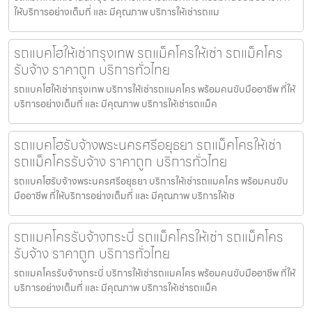
ให้บริการอย่างเต็มที่ และ มีคุณภาพ บริการให้เช่ารถแม
รถแบคโฮให้เช่ากรุงเทพ รถแม็คโครให้เช่า รถแม็คโคร
รับจ้าง ราคาถูก บริการทั่วไทย
รถแบคโฮให้เช่ากรุงเทพ บริการให้เช่ารถแมคโคร พร้อมคนขับมืออาชีพ ที่ให้
บริการอย่างเต็มที่ และ มีคุณภาพ บริการให้เช่ารถแม็ค
รถแบคโฮรับจ้างพระนครศรีอยุธยา รถแม็คโครให้เช่า
รถแม็คโครรับจ้าง ราคาถูก บริการทั่วไทย
รถแบคโฮรับจ้างพระนครศรีอยุธยา บริการให้เช่ารถแมคโคร พร้อมคนขับ
มืออาชีพ ที่ให้บริการอย่างเต็มที่ และ มีคุณภาพ บริการให้เช
รถแมคโครรับจ้างกระบี่ รถแม็คโครให้เช่า รถแม็คโคร
รับจ้าง ราคาถูก บริการทั่วไทย
รถแมคโครรับจ้างกระบี่ บริการให้เช่ารถแมคโคร พร้อมคนขับมืออาชีพ ที่ให้
บริการอย่างเต็มที่ และ มีคุณภาพ บริการให้เช่ารถแม็ค