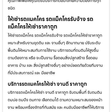
คุณภาพเพื่อให้คุณได้รับบริการที่ตอบโจทย์ความต้องการทุก
ชนิด
ให้เช่ารถแมคโคร รถแม็คโครรับจ้าง รถ
แม็คโครให้เช่าราคาถูก
ให้เช่ารถแม็คโคร รถแม็คโครรับจ้าง รถแม็คโครให้เช่าราคาถูก
เหมาะสำหรับงานขุดดิน และ งานอื่นๆ อีกมากมาย ปรับระดับ
พื้นดินให้เหมาะสมกับการใช้งาน บริการถมที่ถมดินให้สูงขึ้น
ตามต้องการ หรือ จะเป็นงาน รื้อถอนสิ่งปลูกสร้าง รื้อถอน
อาคาร บ้าน และ สิ่งปลูกสร้างอื่นๆ อย่างปลอดภัยด้วยทีมงาน
ที่มีประสบการณ์ และ มืออาชีพ
บริการรถแมคโครให้เช่า งานดี ราคาถูก
บริการรถแม็คโครให้เช่า งานดี ราคาถูก รับถมพื้นที่ รับถมดิน
ถมบ่อ ถมบึง ถมทาง เลือกถมได้ ตามความเหมาะสมของหน้า
งาน พร้อมเครื่องจักรที่ทันสมัย และ คนขับมืออาชีพที่ให้บริการ