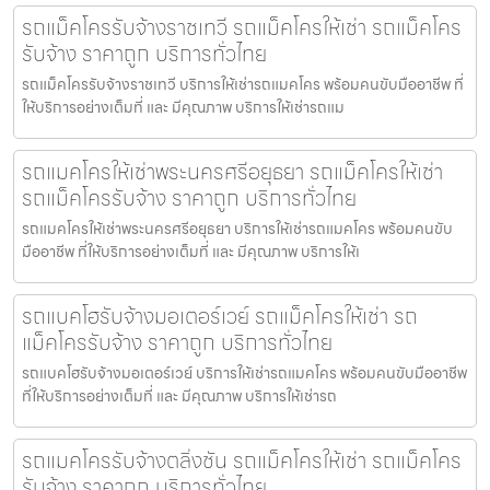
รถแม็คโครรับจ้างราชเทวี รถแม็คโครให้เช่า รถแม็คโคร
รับจ้าง ราคาถูก บริการทั่วไทย
รถแม็คโครรับจ้างราชเทวี บริการให้เช่ารถแมคโคร พร้อมคนขับมืออาชีพ ที่
ให้บริการอย่างเต็มที่ และ มีคุณภาพ บริการให้เช่ารถแม
รถแมคโครให้เช่าพระนครศรีอยุธยา รถแม็คโครให้เช่า
รถแม็คโครรับจ้าง ราคาถูก บริการทั่วไทย
รถแมคโครให้เช่าพระนครศรีอยุธยา บริการให้เช่ารถแมคโคร พร้อมคนขับ
มืออาชีพ ที่ให้บริการอย่างเต็มที่ และ มีคุณภาพ บริการให้เ
รถแบคโฮรับจ้างมอเตอร์เวย์ รถแม็คโครให้เช่า รถ
แม็คโครรับจ้าง ราคาถูก บริการทั่วไทย
รถแบคโฮรับจ้างมอเตอร์เวย์ บริการให้เช่ารถแมคโคร พร้อมคนขับมืออาชีพ
ที่ให้บริการอย่างเต็มที่ และ มีคุณภาพ บริการให้เช่ารถ
รถแมคโครรับจ้างตลิ่งชัน รถแม็คโครให้เช่า รถแม็คโคร
รับจ้าง ราคาถูก บริการทั่วไทย