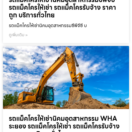
รถแม็คโครให้เช่า รถแม็คโครรับจ้าง ราคา
ถูก บริการทั่วไทย
รถแม็คโครให้เช่านิคมอุตสาหกรรมซีพีจีซี บ
ดูเพิ่มเติม »
รถแม็คโครให้เช่านิคมอุตสาหกรรม WHA
ระยอง รถแม็คโครให้เช่า รถแม็คโครรับจ้าง