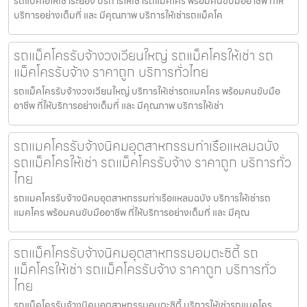
รถแบคโฮให้เช่าระยอง บริการให้เช่ารถแมคโคร พร้อมคนขับมืออาชีพ ที่ให้
บริการอย่างเต็มที่ และ มีคุณภาพ บริการให้เช่ารถแม็คโค
รถแม็คโครรับจ้างวงเวียนใหญ่ รถแม็คโครให้เช่า รถ
แม็คโครรับจ้าง ราคาถูก บริการทั่วไทย
รถแม็คโครรับจ้างวงเวียนใหญ่ บริการให้เช่ารถแมคโคร พร้อมคนขับมือ
อาชีพ ที่ให้บริการอย่างเต็มที่ และ มีคุณภาพ บริการให้เช่า
รถแมคโครรับจ้างนิคมอุตสาหกรรมท่าเรือแหลมฉบัง
รถแม็คโครให้เช่า รถแม็คโครรับจ้าง ราคาถูก บริการทั่ว
ไทย
รถแมคโครรับจ้างนิคมอุตสาหกรรมท่าเรือแหลมฉบัง บริการให้เช่ารถ
แมคโคร พร้อมคนขับมืออาชีพ ที่ให้บริการอย่างเต็มที่ และ มีคุณ
รถแม็คโครรับจ้างนิคมอุตสาหกรรมอมตะซิตี้ รถ
แม็คโครให้เช่า รถแม็คโครรับจ้าง ราคาถูก บริการทั่ว
ไทย
รถแม็คโครรับจ้างนิคมอุตสาหกรรมอมตะซิตี้ บริการให้เช่ารถแมคโคร