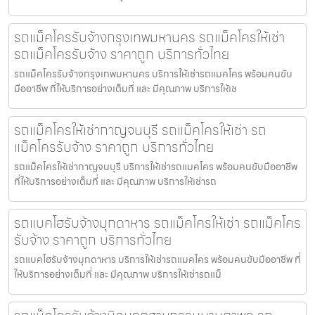
รถแม็คโครรับจ้างกรุงเทพมหานคร รถแม็คโครให้เช่า
รถแม็คโครรับจ้าง ราคาถูก บริการทั่วไทย
รถแม็คโครรับจ้างกรุงเทพมหานคร บริการให้เช่ารถแมคโคร พร้อมคนขับ
มืออาชีพ ที่ให้บริการอย่างเต็มที่ และ มีคุณภาพ บริการให้เช
รถแม็คโครให้เช่ากาญจนบุรี รถแม็คโครให้เช่า รถ
แม็คโครรับจ้าง ราคาถูก บริการทั่วไทย
รถแม็คโครให้เช่ากาญจนบุรี บริการให้เช่ารถแมคโคร พร้อมคนขับมืออาชีพ
ที่ให้บริการอย่างเต็มที่ และ มีคุณภาพ บริการให้เช่ารถ
รถแบคโฮรับจ้างมุกดาหาร รถแม็คโครให้เช่า รถแม็คโคร
รับจ้าง ราคาถูก บริการทั่วไทย
รถแบคโฮรับจ้างมุกดาหาร บริการให้เช่ารถแมคโคร พร้อมคนขับมืออาชีพ ที่
ให้บริการอย่างเต็มที่ และ มีคุณภาพ บริการให้เช่ารถแม็