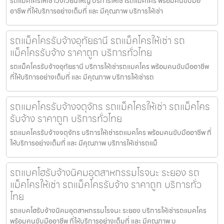
รถแม็คโครให้เช่าวงเวียนใหญ่ บริการให้เช่ารถแมคโคร พร้อมคนขับมือ
อาชีพ ที่ให้บริการอย่างเต็มที่ และ มีคุณภาพ บริการให้เช่า
รถแม็คโครรับจ้างอุทัยธานี รถแม็คโครให้เช่า รถ
แม็คโครรับจ้าง ราคาถูก บริการทั่วไทย
รถแม็คโครรับจ้างอุทัยธานี บริการให้เช่ารถแมคโคร พร้อมคนขับมืออาชีพ
ที่ให้บริการอย่างเต็มที่ และ มีคุณภาพ บริการให้เช่ารถ
รถแมคโครรับจ้างจตุจักร รถแม็คโครให้เช่า รถแม็คโคร
รับจ้าง ราคาถูก บริการทั่วไทย
รถแมคโครรับจ้างจตุจักร บริการให้เช่ารถแมคโคร พร้อมคนขับมืออาชีพ ที่
ให้บริการอย่างเต็มที่ และ มีคุณภาพ บริการให้เช่ารถแม็
รถแบคโฮรับจ้างนิคมอุตสาหกรรมโรจนะ ระยอง รถ
แม็คโครให้เช่า รถแม็คโครรับจ้าง ราคาถูก บริการทั่ว
ไทย
รถแบคโฮรับจ้างนิคมอุตสาหกรรมโรจนะ ระยอง บริการให้เช่ารถแมคโคร
พร้อมคนขับมืออาชีพ ที่ให้บริการอย่างเต็มที่ และ มีคุณภาพ บ