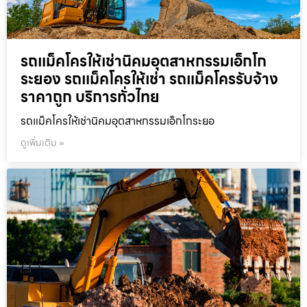
รถแม็คโครให้เช่านิคมอุตสาหกรรมเอ็กโก
ระยอง รถแม็คโครให้เช่า รถแม็คโครรับจ้าง
ราคาถูก บริการทั่วไทย
รถแม็คโครให้เช่านิคมอุตสาหกรรมเอ็กโกระยอ
ดูเพิ่มเติม »