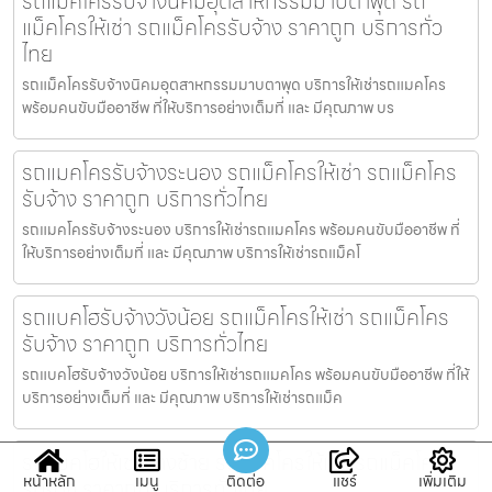
รถแม็คโครรับจ้างนิคมอุตสาหกรรมมาบตาพุด รถ
แม็คโครให้เช่า รถแม็คโครรับจ้าง ราคาถูก บริการทั่ว
ไทย
รถแม็คโครรับจ้างนิคมอุตสาหกรรมมาบตาพุด บริการให้เช่ารถแมคโคร
พร้อมคนขับมืออาชีพ ที่ให้บริการอย่างเต็มที่ และ มีคุณภาพ บร
รถแมคโครรับจ้างระนอง รถแม็คโครให้เช่า รถแม็คโคร
รับจ้าง ราคาถูก บริการทั่วไทย
รถแมคโครรับจ้างระนอง บริการให้เช่ารถแมคโคร พร้อมคนขับมืออาชีพ ที่
ให้บริการอย่างเต็มที่ และ มีคุณภาพ บริการให้เช่ารถแม็คโ
รถแบคโฮรับจ้างวังน้อย รถแม็คโครให้เช่า รถแม็คโคร
รับจ้าง ราคาถูก บริการทั่วไทย
รถแบคโฮรับจ้างวังน้อย บริการให้เช่ารถแมคโคร พร้อมคนขับมืออาชีพ ที่ให้
บริการอย่างเต็มที่ และ มีคุณภาพ บริการให้เช่ารถแม็ค
รถแบคโฮให้เช่าบางซ้าย รถแม็คโครให้เช่า รถแม็คโคร
หน้าหลัก
เมนู
ติดต่อ
แชร์
เพิ่มเติม
รับจ้าง ราคาถูก บริการทั่วไทย