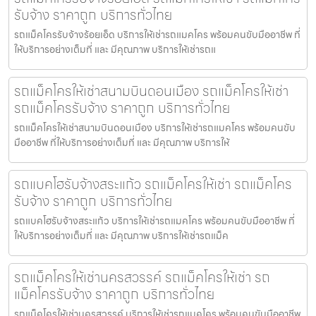
รับจ้าง ราคาถูก บริการทั่วไทย
รถแม็คโครรับจ้างร้อยเอ็ด บริการให้เช่ารถแมคโคร พร้อมคนขับมืออาชีพ ที่
ให้บริการอย่างเต็มที่ และ มีคุณภาพ บริการให้เช่ารถแ
รถแม็คโครให้เช่าสนามบินดอนเมือง รถแม็คโครให้เช่า
รถแม็คโครรับจ้าง ราคาถูก บริการทั่วไทย
รถแม็คโครให้เช่าสนามบินดอนเมือง บริการให้เช่ารถแมคโคร พร้อมคนขับ
มืออาชีพ ที่ให้บริการอย่างเต็มที่ และ มีคุณภาพ บริการให้
รถแบคโฮรับจ้างสระแก้ว รถแม็คโครให้เช่า รถแม็คโคร
รับจ้าง ราคาถูก บริการทั่วไทย
รถแบคโฮรับจ้างสระแก้ว บริการให้เช่ารถแมคโคร พร้อมคนขับมืออาชีพ ที่
ให้บริการอย่างเต็มที่ และ มีคุณภาพ บริการให้เช่ารถแม็ค
รถแม็คโครให้เช่านครสวรรค์ รถแม็คโครให้เช่า รถ
แม็คโครรับจ้าง ราคาถูก บริการทั่วไทย
รถแม็คโครให้เช่านครสวรรค์ บริการให้เช่ารถแมคโคร พร้อมคนขับมืออาชีพ