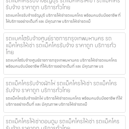
รถแมคโครรับจ้างธัญบุรี รถแม็คโครให้เช่า รถแม็คโคร
รับจ้าง ราคาถูก บริการทั่วไทย
รถแมคโครรับจ้างธัญบุรี บริการให้เช่ารถแมคโคร พร้อมคนขับมืออาชีพ ที่
ให้บริการอย่างเต็มที่ และ มีคุณภาพ บริการให้เช่ารถแม็
รถแบคโฮรับจ้างศูนย์ราชการกรุงเทพมหานคร รถ
แม็คโครให้เช่า รถแม็คโครรับจ้าง ราคาถูก บริการทั่ว
ไทย
รถแบคโฮรับจ้างศูนย์ราชการกรุงเทพมหานคร บริการให้เช่ารถแมคโคร
พร้อมคนขับมืออาชีพ ที่ให้บริการอย่างเต็มที่ และ มีคุณภาพ บร
รถแม็คโครรับจ้างผักไห่ รถแม็คโครให้เช่า รถแม็คโคร
รับจ้าง ราคาถูก บริการทั่วไทย
รถแม็คโครรับจ้างผักไห่ บริการให้เช่ารถแมคโคร พร้อมคนขับมืออาชีพ ที่ให้
บริการอย่างเต็มที่ และ มีคุณภาพ บริการให้เช่ารถแม็
รถแม็คโครให้เช่าดอนตูม รถแม็คโครให้เช่า รถแม็คโคร
รับจ้าง ราคาถูก บริการทั่วไทย