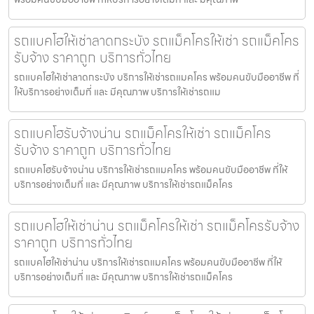
รถแบคโฮให้เช่าลาดกระบัง รถแม็คโครให้เช่า รถแม็คโคร
รับจ้าง ราคาถูก บริการทั่วไทย
รถแบคโฮให้เช่าลาดกระบัง บริการให้เช่ารถแมคโคร พร้อมคนขับมืออาชีพ ที่
ให้บริการอย่างเต็มที่ และ มีคุณภาพ บริการให้เช่ารถแม
รถแบคโฮรับจ้างน่าน รถแม็คโครให้เช่า รถแม็คโคร
รับจ้าง ราคาถูก บริการทั่วไทย
รถแบคโฮรับจ้างน่าน บริการให้เช่ารถแมคโคร พร้อมคนขับมืออาชีพ ที่ให้
บริการอย่างเต็มที่ และ มีคุณภาพ บริการให้เช่ารถแม็คโคร
รถแบคโฮให้เช่าน่าน รถแม็คโครให้เช่า รถแม็คโครรับจ้าง
ราคาถูก บริการทั่วไทย
รถแบคโฮให้เช่าน่าน บริการให้เช่ารถแมคโคร พร้อมคนขับมืออาชีพ ที่ให้
บริการอย่างเต็มที่ และ มีคุณภาพ บริการให้เช่ารถแม็คโคร