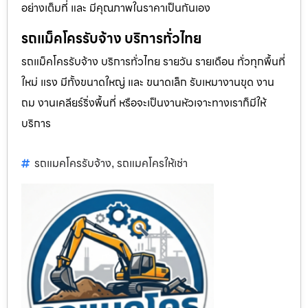
อย่างเต็มที่ และ มีคุณภาพในราคาเป็นกันเอง
รถแม็คโครรับจ้าง บริการทั่วไทย
รถแม็คโครรับจ้าง บริการทั่วไทย รายวัน รายเดือน ทั่วทุกพื้นที่
ใหม่ แรง มีทั้งขนาดใหญ่ และ ขนาดเล็ก รับเหมางานขุด งาน
ถม งานเคลียร์ริ่งพื้นที่ หรือจะเป็นงานหัวเจาะทางเราก็มีให้
บริการ
รถแมคโครรับจ้าง
รถแมคโครให้เช่า
,