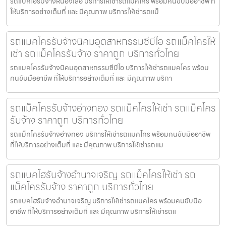
รถแบคโฮรับจ้างหนองเสือ บริการให้เช่ารถแมคโคร พร้อมคนขับมืออาชีพ ที่
ให้บริการอย่างเต็มที่ และ มีคุณภาพ บริการให้เช่ารถแม็
รถแมคโครรับจ้างนิคมอุตสาหกรรมซีบีไอ รถแม็คโครให้
เช่า รถแม็คโครรับจ้าง ราคาถูก บริการทั่วไทย
รถแมคโครรับจ้างนิคมอุตสาหกรรมซีบีไอ บริการให้เช่ารถแมคโคร พร้อม
คนขับมืออาชีพ ที่ให้บริการอย่างเต็มที่ และ มีคุณภาพ บริกา
รถแม็คโครรับจ้างอ่างทอง รถแม็คโครให้เช่า รถแม็คโคร
รับจ้าง ราคาถูก บริการทั่วไทย
รถแม็คโครรับจ้างอ่างทอง บริการให้เช่ารถแมคโคร พร้อมคนขับมืออาชีพ
ที่ให้บริการอย่างเต็มที่ และ มีคุณภาพ บริการให้เช่ารถแม
รถแบคโฮรับจ้างอำนาจเจริญ รถแม็คโครให้เช่า รถ
แม็คโครรับจ้าง ราคาถูก บริการทั่วไทย
รถแบคโฮรับจ้างอำนาจเจริญ บริการให้เช่ารถแมคโคร พร้อมคนขับมือ
อาชีพ ที่ให้บริการอย่างเต็มที่ และ มีคุณภาพ บริการให้เช่ารถแ