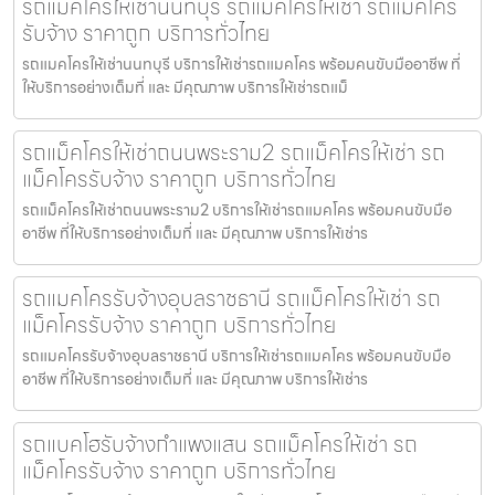
รถแมคโครให้เช่านนทบุรี รถแม็คโครให้เช่า รถแม็คโคร
รับจ้าง ราคาถูก บริการทั่วไทย
รถแมคโครให้เช่านนทบุรี บริการให้เช่ารถแมคโคร พร้อมคนขับมืออาชีพ ที่
ให้บริการอย่างเต็มที่ และ มีคุณภาพ บริการให้เช่ารถแม็
รถแม็คโครให้เช่าถนนพระราม2 รถแม็คโครให้เช่า รถ
แม็คโครรับจ้าง ราคาถูก บริการทั่วไทย
รถแม็คโครให้เช่าถนนพระราม2 บริการให้เช่ารถแมคโคร พร้อมคนขับมือ
อาชีพ ที่ให้บริการอย่างเต็มที่ และ มีคุณภาพ บริการให้เช่าร
รถแมคโครรับจ้างอุบลราชธานี รถแม็คโครให้เช่า รถ
แม็คโครรับจ้าง ราคาถูก บริการทั่วไทย
รถแมคโครรับจ้างอุบลราชธานี บริการให้เช่ารถแมคโคร พร้อมคนขับมือ
อาชีพ ที่ให้บริการอย่างเต็มที่ และ มีคุณภาพ บริการให้เช่าร
รถแบคโฮรับจ้างกำแพงแสน รถแม็คโครให้เช่า รถ
แม็คโครรับจ้าง ราคาถูก บริการทั่วไทย