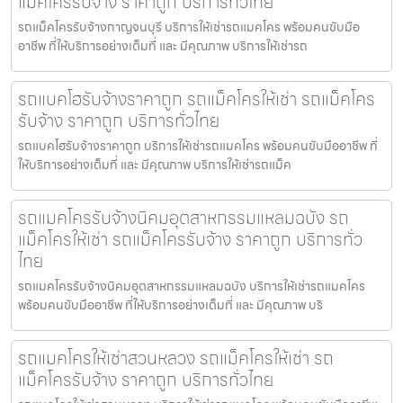
แม็คโครรับจ้าง ราคาถูก บริการทั่วไทย
รถแม็คโครรับจ้างกาญจนบุรี บริการให้เช่ารถแมคโคร พร้อมคนขับมือ
อาชีพ ที่ให้บริการอย่างเต็มที่ และ มีคุณภาพ บริการให้เช่ารถ
รถแบคโฮรับจ้างราคาถูก รถแม็คโครให้เช่า รถแม็คโคร
รับจ้าง ราคาถูก บริการทั่วไทย
รถแบคโฮรับจ้างราคาถูก บริการให้เช่ารถแมคโคร พร้อมคนขับมืออาชีพ ที่
ให้บริการอย่างเต็มที่ และ มีคุณภาพ บริการให้เช่ารถแม็ค
รถแมคโครรับจ้างนิคมอุตสาหกรรมแหลมฉบัง รถ
แม็คโครให้เช่า รถแม็คโครรับจ้าง ราคาถูก บริการทั่ว
ไทย
รถแมคโครรับจ้างนิคมอุตสาหกรรมแหลมฉบัง บริการให้เช่ารถแมคโคร
พร้อมคนขับมืออาชีพ ที่ให้บริการอย่างเต็มที่ และ มีคุณภาพ บริ
รถแมคโครให้เช่าสวนหลวง รถแม็คโครให้เช่า รถ
แม็คโครรับจ้าง ราคาถูก บริการทั่วไทย