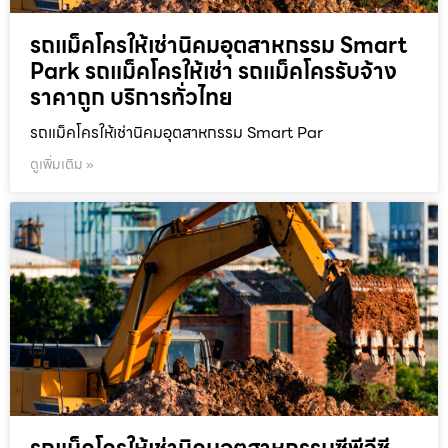
รถแม็คโครให้เช่านิคมอุตสาหกรรม Smart
Park รถแม็คโครให้เช่า รถแม็คโครรับจ้าง
ราคาถูก บริการทั่วไทย
รถแม็คโครให้เช่านิคมอุตสาหกรรม Smart Par
ดูเพิ่มเติม »