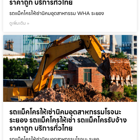
ราคาถูก บริการทั่วไทย
รถแม็คโครให้เช่านิคมอุตสาหกรรม WHA ระยอง
ดูเพิ่มเติม »
รถแม็คโครให้เช่านิคมอุตสาหกรรมโรจนะ
ระยอง รถแม็คโครให้เช่า รถแม็คโครรับจ้าง
ราคาถูก บริการทั่วไทย
รถแม็คโครให้เช่านิคมอุตสาหกรรมโรจนะ ระยอ