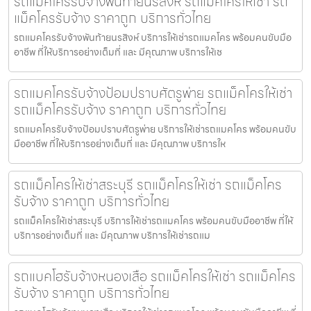
รถแมคโครรับจ้างพันท้ายนรสิงห์ รถแม็คโครให้เช่า รถ
แม็คโครรับจ้าง ราคาถูก บริการทั่วไทย
รถแมคโครรับจ้างพันท้ายนรสิงห์ บริการให้เช่ารถแมคโคร พร้อมคนขับมือ
อาชีพ ที่ให้บริการอย่างเต็มที่ และ มีคุณภาพ บริการให้เช
รถแมคโครรับจ้างป้อมปราบศัตรูพ่าย รถแม็คโครให้เช่า
รถแม็คโครรับจ้าง ราคาถูก บริการทั่วไทย
รถแมคโครรับจ้างป้อมปราบศัตรูพ่าย บริการให้เช่ารถแมคโคร พร้อมคนขับ
มืออาชีพ ที่ให้บริการอย่างเต็มที่ และ มีคุณภาพ บริการให
รถแม็คโครให้เช่าสระบุรี รถแม็คโครให้เช่า รถแม็คโคร
รับจ้าง ราคาถูก บริการทั่วไทย
รถแม็คโครให้เช่าสระบุรี บริการให้เช่ารถแมคโคร พร้อมคนขับมืออาชีพ ที่ให้
บริการอย่างเต็มที่ และ มีคุณภาพ บริการให้เช่ารถแม
รถแบคโฮรับจ้างหนองเสือ รถแม็คโครให้เช่า รถแม็คโคร
รับจ้าง ราคาถูก บริการทั่วไทย