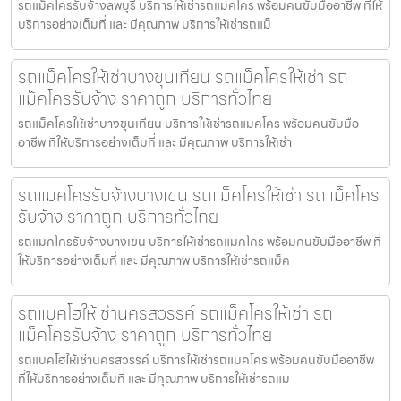
รถแม็คโครรับจ้างลพบุรี บริการให้เช่ารถแมคโคร พร้อมคนขับมืออาชีพ ที่ให้
บริการอย่างเต็มที่ และ มีคุณภาพ บริการให้เช่ารถแม็
รถแม็คโครให้เช่าบางขุนเทียน รถแม็คโครให้เช่า รถ
แม็คโครรับจ้าง ราคาถูก บริการทั่วไทย
รถแม็คโครให้เช่าบางขุนเทียน บริการให้เช่ารถแมคโคร พร้อมคนขับมือ
อาชีพ ที่ให้บริการอย่างเต็มที่ และ มีคุณภาพ บริการให้เช่า
รถแมคโครรับจ้างบางเขน รถแม็คโครให้เช่า รถแม็คโคร
รับจ้าง ราคาถูก บริการทั่วไทย
รถแมคโครรับจ้างบางเขน บริการให้เช่ารถแมคโคร พร้อมคนขับมืออาชีพ ที่
ให้บริการอย่างเต็มที่ และ มีคุณภาพ บริการให้เช่ารถแม็ค
รถแบคโฮให้เช่านครสวรรค์ รถแม็คโครให้เช่า รถ
แม็คโครรับจ้าง ราคาถูก บริการทั่วไทย
รถแบคโฮให้เช่านครสวรรค์ บริการให้เช่ารถแมคโคร พร้อมคนขับมืออาชีพ
ที่ให้บริการอย่างเต็มที่ และ มีคุณภาพ บริการให้เช่ารถแม