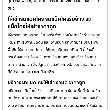
คุณภาพเพื่อให้คุณได้รับบริการที่ตอบโจทย์ความต้องการทุก
ชนิด
ให้เช่ารถแมคโคร รถแม็คโครรับจ้าง รถ
แม็คโครให้เช่าราคาถูก
ให้เช่ารถแม็คโคร รถแม็คโครรับจ้าง รถแม็คโครให้เช่าราคาถูก
เหมาะสำหรับงานขุดดิน และ งานอื่นๆ อีกมากมาย ปรับระดับ
พื้นดินให้เหมาะสมกับการใช้งาน บริการถมที่ถมดินให้สูงขึ้น
ตามต้องการ หรือ จะเป็นงาน รื้อถอนสิ่งปลูกสร้าง รื้อถอน
อาคาร บ้าน และ สิ่งปลูกสร้างอื่นๆ อย่างปลอดภัยด้วยทีมงาน
ที่มีประสบการณ์ และ มืออาชีพ
บริการรถแมคโครให้เช่า งานดี ราคาถูก
บริการรถแม็คโครให้เช่า งานดี ราคาถูก รับถมพื้นที่ รับถมดิน
ถมบ่อ ถมบึง ถมทาง เลือกถมได้ ตามความเหมาะสมของหน้า
งาน พร้อมเครื่องจักรที่ทันสมัย และ คนขับมืออาชีพที่ให้บริการ