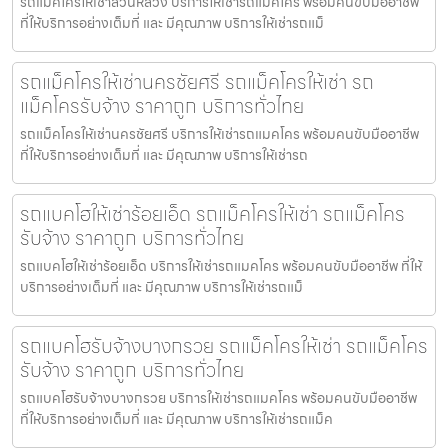
รถแมคโครให้เช่าสวนหลวง บริการให้เช่ารถแมคโคร พร้อมคนขับมืออาชีพ
ที่ให้บริการอย่างเต็มที่ และ มีคุณภาพ บริการให้เช่ารถแม็
รถแม็คโครให้เช่านครชัยศรี รถแม็คโครให้เช่า รถ
แม็คโครรับจ้าง ราคาถูก บริการทั่วไทย
รถแม็คโครให้เช่านครชัยศรี บริการให้เช่ารถแมคโคร พร้อมคนขับมืออาชีพ
ที่ให้บริการอย่างเต็มที่ และ มีคุณภาพ บริการให้เช่ารถ
รถแบคโฮให้เช่าร้อยเอ็ด รถแม็คโครให้เช่า รถแม็คโคร
รับจ้าง ราคาถูก บริการทั่วไทย
รถแบคโฮให้เช่าร้อยเอ็ด บริการให้เช่ารถแมคโคร พร้อมคนขับมืออาชีพ ที่ให้
บริการอย่างเต็มที่ และ มีคุณภาพ บริการให้เช่ารถแม็
รถแบคโฮรับจ้างบางกรวย รถแม็คโครให้เช่า รถแม็คโคร
รับจ้าง ราคาถูก บริการทั่วไทย
รถแบคโฮรับจ้างบางกรวย บริการให้เช่ารถแมคโคร พร้อมคนขับมืออาชีพ
ที่ให้บริการอย่างเต็มที่ และ มีคุณภาพ บริการให้เช่ารถแม็ค