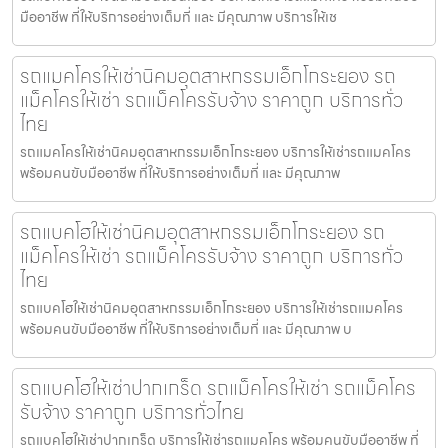
มืออาชีพ ที่ให้บริการอย่างเต็มที่ และ มีคุณภาพ บริการให้เช
รถแมคโครให้เช่านิคมอุตสาหกรรมเอ็กโกระยอง รถ
แม็คโครให้เช่า รถแม็คโครรับจ้าง ราคาถูก บริการทั่ว
ไทย
รถแมคโครให้เช่านิคมอุตสาหกรรมเอ็กโกระยอง บริการให้เช่ารถแมคโคร
พร้อมคนขับมืออาชีพ ที่ให้บริการอย่างเต็มที่ และ มีคุณภาพ
รถแบคโฮให้เช่านิคมอุตสาหกรรมเอ็กโกระยอง รถ
แม็คโครให้เช่า รถแม็คโครรับจ้าง ราคาถูก บริการทั่ว
ไทย
รถแบคโฮให้เช่านิคมอุตสาหกรรมเอ็กโกระยอง บริการให้เช่ารถแมคโคร
พร้อมคนขับมืออาชีพ ที่ให้บริการอย่างเต็มที่ และ มีคุณภาพ บ
รถแบคโฮให้เช่าปากเกร็ด รถแม็คโครให้เช่า รถแม็คโคร
รับจ้าง ราคาถูก บริการทั่วไทย
รถแบคโฮให้เช่าปากเกร็ด บริการให้เช่ารถแมคโคร พร้อมคนขับมืออาชีพ ที่