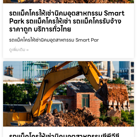
รถแม็คโครให้เช่านิคมอุตสาหกรรม Smart
Park รถแม็คโครให้เช่า รถแม็คโครรับจ้าง
ราคาถูก บริการทั่วไทย
รถแม็คโครให้เช่านิคมอุตสาหกรรม Smart Par
ดูเพิ่มเติม »
รถแม็คโครให้เช่านิคมอุตสาหกรรมซีพีจีซี