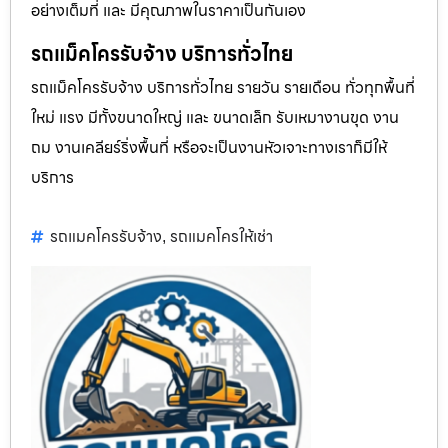
อย่างเต็มที่ และ มีคุณภาพในราคาเป็นกันเอง
รถแม็คโครรับจ้าง บริการทั่วไทย
รถแม็คโครรับจ้าง บริการทั่วไทย รายวัน รายเดือน ทั่วทุกพื้นที่
ใหม่ แรง มีทั้งขนาดใหญ่ และ ขนาดเล็ก รับเหมางานขุด งาน
ถม งานเคลียร์ริ่งพื้นที่ หรือจะเป็นงานหัวเจาะทางเราก็มีให้
บริการ
รถแมคโครรับจ้าง
รถแมคโครให้เช่า
,