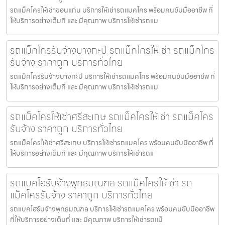
รถแม็คโครให้เช่าขอนแก่น บริการให้เช่ารถแมคโคร พร้อมคนขับมืออาชีพ ที่
ให้บริการอย่างเต็มที่ และ มีคุณภาพ บริการให้เช่ารถแม
รถแม็คโครรับจ้างบางกะปิ รถแม็คโครให้เช่า รถแม็คโคร
รับจ้าง ราคาถูก บริการทั่วไทย
รถแม็คโครรับจ้างบางกะปิ บริการให้เช่ารถแมคโคร พร้อมคนขับมืออาชีพ ที่
ให้บริการอย่างเต็มที่ และ มีคุณภาพ บริการให้เช่ารถแม
รถแม็คโครให้เช่าศรีสะเกษ รถแม็คโครให้เช่า รถแม็คโคร
รับจ้าง ราคาถูก บริการทั่วไทย
รถแม็คโครให้เช่าศรีสะเกษ บริการให้เช่ารถแมคโคร พร้อมคนขับมืออาชีพ ที่
ให้บริการอย่างเต็มที่ และ มีคุณภาพ บริการให้เช่ารถแ
รถแบคโฮรับจ้างพุทธมณฑล รถแม็คโครให้เช่า รถ
แม็คโครรับจ้าง ราคาถูก บริการทั่วไทย
รถแบคโฮรับจ้างพุทธมณฑล บริการให้เช่ารถแมคโคร พร้อมคนขับมืออาชีพ
ที่ให้บริการอย่างเต็มที่ และ มีคุณภาพ บริการให้เช่ารถแม็