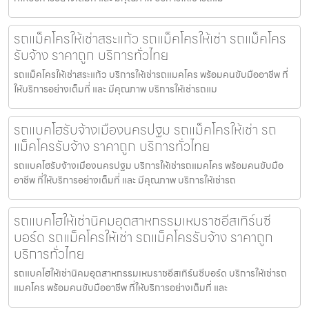
รถแม็คโครให้เช่าสระแก้ว รถแม็คโครให้เช่า รถแม็คโคร
รับจ้าง ราคาถูก บริการทั่วไทย
รถแม็คโครให้เช่าสระแก้ว บริการให้เช่ารถแมคโคร พร้อมคนขับมืออาชีพ ที่
ให้บริการอย่างเต็มที่ และ มีคุณภาพ บริการให้เช่ารถแม
รถแบคโฮรับจ้างเมืองนครปฐม รถแม็คโครให้เช่า รถ
แม็คโครรับจ้าง ราคาถูก บริการทั่วไทย
รถแบคโฮรับจ้างเมืองนครปฐม บริการให้เช่ารถแมคโคร พร้อมคนขับมือ
อาชีพ ที่ให้บริการอย่างเต็มที่ และ มีคุณภาพ บริการให้เช่ารถ
รถแบคโฮให้เช่านิคมอุตสาหกรรมเหมราชอีสเทิร์นซี
บอร์ด รถแม็คโครให้เช่า รถแม็คโครรับจ้าง ราคาถูก
บริการทั่วไทย
รถแบคโฮให้เช่านิคมอุตสาหกรรมเหมราชอีสเทิร์นซีบอร์ด บริการให้เช่ารถ
แมคโคร พร้อมคนขับมืออาชีพ ที่ให้บริการอย่างเต็มที่ และ