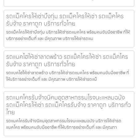
รถแม็คโครให้เช่าบึงกุ่ม รถแม็คโครให้เช่า รถแม็คโคร
รับจ้าง ราคาถูก บริการทั่วไทย
รถแม็คโครให้เช่าบึงกุ่ม บริการให้เช่ารถแมคโคร พร้อมคนขับมืออาชีพ ที่ให้
บริการอย่างเต็มที่ และ มีคุณภาพ บริการให้เช่ารถแม
รถแบคโฮให้เช่าลาดพร้าว รถแม็คโครให้เช่า รถแม็คโคร
รับจ้าง ราคาถูก บริการทั่วไทย
รถแบคโฮให้เช่าลาดพร้าว บริการให้เช่ารถแมคโคร พร้อมคนขับมืออาชีพ ที่
ให้บริการอย่างเต็มที่ และ มีคุณภาพ บริการให้เช่ารถแม็
รถแมคโครรับจ้างนิคมอุตสาหกรรมโรจนะแหลมฉบัง
รถแม็คโครให้เช่า รถแม็คโครรับจ้าง ราคาถูก บริการทั่ว
ไทย
รถแมคโครรับจ้างนิคมอุตสาหกรรมโรจนะแหลมฉบัง บริการให้เช่ารถ
แมคโคร พร้อมคนขับมืออาชีพ ที่ให้บริการอย่างเต็มที่ และ มีคุณภา