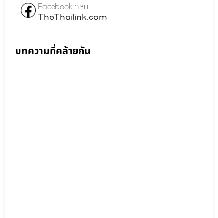
Facebook คลิก
TheThailink.com
บทความที่คล้ายกัน