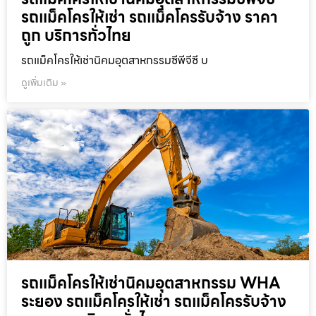
รถแม็คโครให้เช่า รถแม็คโครรับจ้าง ราคา
ถูก บริการทั่วไทย
รถแม็คโครให้เช่านิคมอุตสาหกรรมซีพีจีซี บ
ดูเพิ่มเติม »
รถแม็คโครให้เช่านิคมอุตสาหกรรม WHA
ระยอง รถแม็คโครให้เช่า รถแม็คโครรับจ้าง