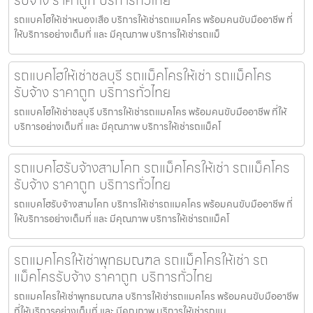
รับจ้าง ราคาถูก บริการทั่วไทย
รถแบคโฮให้เช่าหนองเสือ บริการให้เช่ารถแมคโคร พร้อมคนขับมืออาชีพ ที่
ให้บริการอย่างเต็มที่ และ มีคุณภาพ บริการให้เช่ารถแม็
รถแบคโฮให้เช่าชลบุรี รถแม็คโครให้เช่า รถแม็คโคร
รับจ้าง ราคาถูก บริการทั่วไทย
รถแบคโฮให้เช่าชลบุรี บริการให้เช่ารถแมคโคร พร้อมคนขับมืออาชีพ ที่ให้
บริการอย่างเต็มที่ และ มีคุณภาพ บริการให้เช่ารถแม็คโ
รถแบคโฮรับจ้างสามโคก รถแม็คโครให้เช่า รถแม็คโคร
รับจ้าง ราคาถูก บริการทั่วไทย
รถแบคโฮรับจ้างสามโคก บริการให้เช่ารถแมคโคร พร้อมคนขับมืออาชีพ ที่
ให้บริการอย่างเต็มที่ และ มีคุณภาพ บริการให้เช่ารถแม็คโ
รถแมคโครให้เช่าพุทธมณฑล รถแม็คโครให้เช่า รถ
แม็คโครรับจ้าง ราคาถูก บริการทั่วไทย
รถแมคโครให้เช่าพุทธมณฑล บริการให้เช่ารถแมคโคร พร้อมคนขับมืออาชีพ
ที่ให้บริการอย่างเต็มที่ และ มีคุณภาพ บริการให้เช่ารถแม