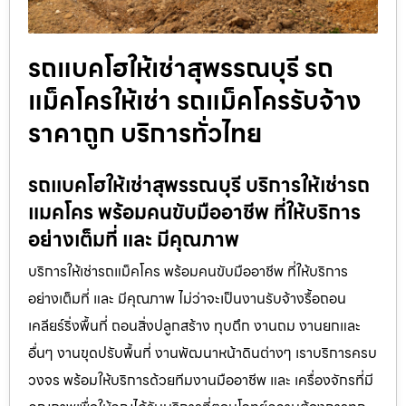
รถแบคโฮให้เช่าสุพรรณบุรี รถ
แม็คโครให้เช่า รถแม็คโครรับจ้าง
ราคาถูก บริการทั่วไทย
รถแบคโฮให้เช่าสุพรรณบุรี บริการให้เช่ารถ
แมคโคร พร้อมคนขับมืออาชีพ ที่ให้บริการ
อย่างเต็มที่ และ มีคุณภาพ
บริการให้เช่ารถแม็คโคร พร้อมคนขับมืออาชีพ ที่ให้บริการ
อย่างเต็มที่ และ มีคุณภาพ ไม่ว่าจะเป็นงานรับจ้างรื้อถอน
เคลียร์ริ่งพื้นที่ ถอนสิ่งปลูกสร้าง ทุบตึก งานถม งานยกและ
อื่นๆ งานขุดปรับพื้นที่ งานพัฒนาหน้าดินต่างๆ เราบริการครบ
วงจร พร้อมให้บริการด้วยทีมงานมืออาชีพ และ เครื่องจักรที่มี