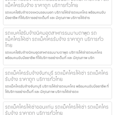
แม็คโครรับจ้าง ราคาถูก บริการทั่วไทย
รถแบคโฮรับจ้างวงแหวนรอบนอก บริการให้เช่ารถแมคโคร พร้อมคนขับ
มืออาชีพ ที่ให้บริการอย่างเต็มที่ และ มีคุณภาพ บริการให้เช่าร
รถแบคโฮรับจ้างนิคมอุตสาหกรรมมาบตาพุด รถ
แม็คโครให้เช่า รถแม็คโครรับจ้าง ราคาถูก บริการทั่ว
ไทย
รถแบคโฮรับจ้างนิคมอุตสาหกรรมมาบตาพุด บริการให้เช่ารถแมคโคร
พร้อมคนขับมืออาชีพ ที่ให้บริการอย่างเต็มที่ และ มีคุณภาพ บริก
รถแม็คโครรับจ้างจันทบุรี รถแม็คโครให้เช่า รถแม็คโคร
รับจ้าง ราคาถูก บริการทั่วไทย
รถแม็คโครรับจ้างจันทบุรี บริการให้เช่ารถแมคโคร พร้อมคนขับมืออาชีพ ที่
ให้บริการอย่างเต็มที่ และ มีคุณภาพ บริการให้เช่ารถแ
รถแม็คโครให้เช่าขอนแก่น รถแม็คโครให้เช่า รถแม็คโคร
รับจ้าง ราคาถูก บริการทั่วไทย