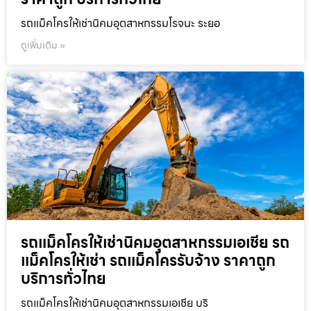
รถแม็คโครให้เช่านิคมอุตสาหกรรมโรจนะ ระยอ
ดูเพิ่มเติม »
รถแม็คโครให้เช่านิคมอุตสาหกรรมเอเชีย รถ
แม็คโครให้เช่า รถแม็คโครรับจ้าง ราคาถูก
บริการทั่วไทย
รถแม็คโครให้เช่านิคมอุตสาหกรรมเอเชีย บริ