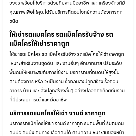
วงจร พร้อมให้บริการด้วยทีมงานมืออาชีพ และ เครื่องจักรที่มี
คุณภาพเพื่อให้คุณได้รับบริการที่ตอบโจทย์ความต้องการทุก
ชนิด
ให้เช่ารถแมคโคร รถแม็คโครรับจ้าง รถ
แม็คโครให้เช่าราคาถูก
ให้เช่ารถแม็คโคร รถแม็คโครรับจ้าง รถแม็คโครให้เช่าราคาถูก
เหมาะสำหรับงานขุดดิน และ งานอื่นๆ อีกมากมาย ปรับระดับ
พื้นดินให้เหมาะสมกับการใช้งาน บริการถมที่ถมดินให้สูงขึ้น
ตามต้องการ หรือ จะเป็นงาน รื้อถอนสิ่งปลูกสร้าง รื้อถอน
อาคาร บ้าน และ สิ่งปลูกสร้างอื่นๆ อย่างปลอดภัยด้วยทีมงาน
ที่มีประสบการณ์ และ มืออาชีพ
บริการรถแมคโครให้เช่า งานดี ราคาถูก
บริการรถแม็คโครให้เช่า งานดี ราคาถูก รับถมพื้นที่ รับถมดิน
ถมบ่อ ถมบึง ถมทาง เลือกถมได้ ตามความเหมาะสมของหน้า