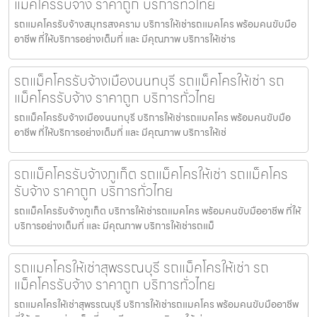
แม็คโครรับจ้าง ราคาถูก บริการทั่วไทย
รถแมคโครรับจ้างสมุทรสงคราม บริการให้เช่ารถแมคโคร พร้อมคนขับมือ
อาชีพ ที่ให้บริการอย่างเต็มที่ และ มีคุณภาพ บริการให้เช่าร
รถแม็คโครรับจ้างเมืองนนทบุรี รถแม็คโครให้เช่า รถ
แม็คโครรับจ้าง ราคาถูก บริการทั่วไทย
รถแม็คโครรับจ้างเมืองนนทบุรี บริการให้เช่ารถแมคโคร พร้อมคนขับมือ
อาชีพ ที่ให้บริการอย่างเต็มที่ และ มีคุณภาพ บริการให้เช่
รถแม็คโครรับจ้างภูเก็ต รถแม็คโครให้เช่า รถแม็คโคร
รับจ้าง ราคาถูก บริการทั่วไทย
รถแม็คโครรับจ้างภูเก็ต บริการให้เช่ารถแมคโคร พร้อมคนขับมืออาชีพ ที่ให้
บริการอย่างเต็มที่ และ มีคุณภาพ บริการให้เช่ารถแม็
รถแมคโครให้เช่าสุพรรณบุรี รถแม็คโครให้เช่า รถ
แม็คโครรับจ้าง ราคาถูก บริการทั่วไทย
รถแมคโครให้เช่าสุพรรณบุรี บริการให้เช่ารถแมคโคร พร้อมคนขับมืออาชีพ