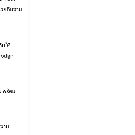
ด้วยทีมงาน
ินให้
ิ่งปลูก
น พร้อม
ม งาน