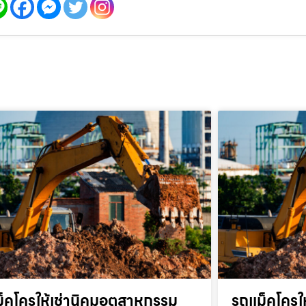
็คโครให้เช่านิคมอุตสาหกรรม
รถแม็คโครให