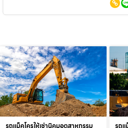
รถแม็คโครให้เช่านิคมอุตสาหกรรม
รถแม