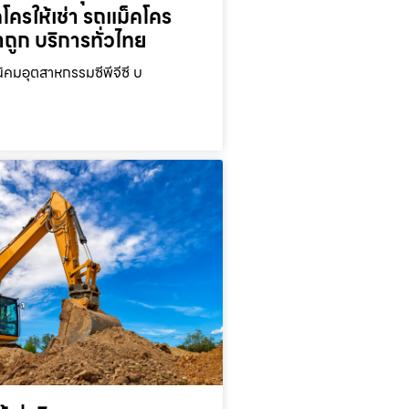
คโครให้เช่า รถแม็คโคร
าถูก บริการทั่วไทย
นิคมอุตสาหกรรมซีพีจีซี บ