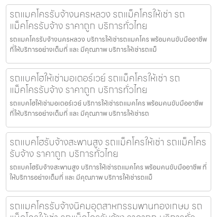
รถแมคโครรับจ้างนครหลวง รถแม็คโครให้เช่า รถ
แม็คโครรับจ้าง ราคาถูก บริการทั่วไทย
รถแมคโครรับจ้างนครหลวง บริการให้เช่ารถแมคโคร พร้อมคนขับมืออาชีพ
ที่ให้บริการอย่างเต็มที่ และ มีคุณภาพ บริการให้เช่ารถแม็
รถแบคโฮให้เช่ามอเตอร์เวย์ รถแม็คโครให้เช่า รถ
แม็คโครรับจ้าง ราคาถูก บริการทั่วไทย
รถแบคโฮให้เช่ามอเตอร์เวย์ บริการให้เช่ารถแมคโคร พร้อมคนขับมืออาชีพ
ที่ให้บริการอย่างเต็มที่ และ มีคุณภาพ บริการให้เช่ารถ
รถแบคโฮรับจ้างสะพานสูง รถแม็คโครให้เช่า รถแม็คโคร
รับจ้าง ราคาถูก บริการทั่วไทย
รถแบคโฮรับจ้างสะพานสูง บริการให้เช่ารถแมคโคร พร้อมคนขับมืออาชีพ ที่
ให้บริการอย่างเต็มที่ และ มีคุณภาพ บริการให้เช่ารถแม็
รถแมคโครรับจ้างนิคมอุตสาหกรรมพานทองเกษม รถ