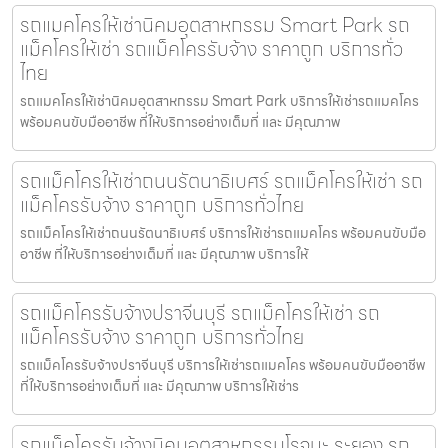
รถแมคโครให้เช่านิคมอุตสาหกรรม Smart Park รถ
แม็คโครให้เช่า รถแม็คโครรับจ้าง ราคาถูก บริการทั่ว
ไทย
รถแมคโครให้เช่านิคมอุตสาหกรรม Smart Park บริการให้เช่ารถแมคโคร
พร้อมคนขับมืออาชีพ ที่ให้บริการอย่างเต็มที่ และ มีคุณภาพ
รถแม็คโครให้เช่าถนนรัตนาธิเบศร์ รถแม็คโครให้เช่า รถ
แม็คโครรับจ้าง ราคาถูก บริการทั่วไทย
รถแม็คโครให้เช่าถนนรัตนาธิเบศร์ บริการให้เช่ารถแมคโคร พร้อมคนขับมือ
อาชีพ ที่ให้บริการอย่างเต็มที่ และ มีคุณภาพ บริการให้
รถแม็คโครรับจ้างปราจีนบุรี รถแม็คโครให้เช่า รถ
แม็คโครรับจ้าง ราคาถูก บริการทั่วไทย
รถแม็คโครรับจ้างปราจีนบุรี บริการให้เช่ารถแมคโคร พร้อมคนขับมืออาชีพ
ที่ให้บริการอย่างเต็มที่ และ มีคุณภาพ บริการให้เช่าร
รถแม็คโครรับจ้างนิคมอุตสาหกรรมโรจนะ ระยอง รถ