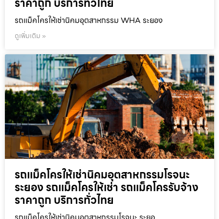
ราคาถูก บริการทั่วไทย
รถแม็คโครให้เช่านิคมอุตสาหกรรม WHA ระยอง
ดูเพิ่มเติม »
รถแม็คโครให้เช่านิคมอุตสาหกรรมโรจนะ
ระยอง รถแม็คโครให้เช่า รถแม็คโครรับจ้าง
ราคาถูก บริการทั่วไทย
รถแม็คโครให้เช่านิคมอุตสาหกรรมโรจนะ ระยอ