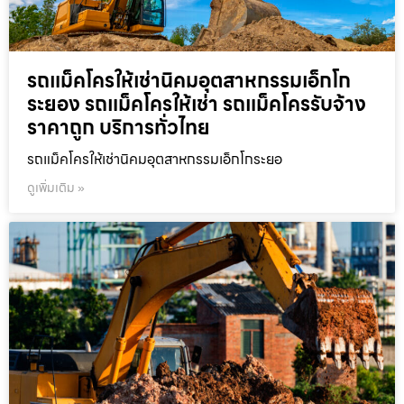
รถแม็คโครให้เช่านิคมอุตสาหกรรมเอ็กโก
ระยอง รถแม็คโครให้เช่า รถแม็คโครรับจ้าง
ราคาถูก บริการทั่วไทย
รถแม็คโครให้เช่านิคมอุตสาหกรรมเอ็กโกระยอ
ดูเพิ่มเติม »