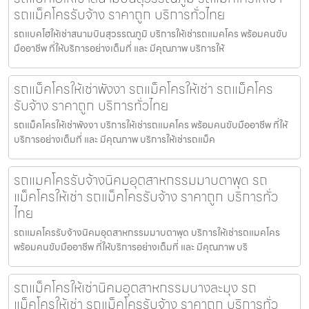
รถแม็คโครรับจ้าง ราคาถูก บริการทั่วไทย
รถแบคโฮให้เช่าสนามบินสุวรรณภูมิ บริการให้เช่ารถแมคโคร พร้อมคนขับ
มืออาชีพ ที่ให้บริการอย่างเต็มที่ และ มีคุณภาพ บริการให้
รถแม็คโครให้เช่าพังงา รถแม็คโครให้เช่า รถแม็คโคร
รับจ้าง ราคาถูก บริการทั่วไทย
รถแม็คโครให้เช่าพังงา บริการให้เช่ารถแมคโคร พร้อมคนขับมืออาชีพ ที่ให้
บริการอย่างเต็มที่ และ มีคุณภาพ บริการให้เช่ารถแม็ค
รถแมคโครรับจ้างนิคมอุตสาหกรรมมาบตาพุด รถ
แม็คโครให้เช่า รถแม็คโครรับจ้าง ราคาถูก บริการทั่ว
ไทย
รถแมคโครรับจ้างนิคมอุตสาหกรรมมาบตาพุด บริการให้เช่ารถแมคโคร
พร้อมคนขับมืออาชีพ ที่ให้บริการอย่างเต็มที่ และ มีคุณภาพ บริ
รถแม็คโครให้เช่านิคมอุตสาหกรรมบางละมุง รถ
แม็คโครให้เช่า รถแม็คโครรับจ้าง ราคาถูก บริการทั่ว