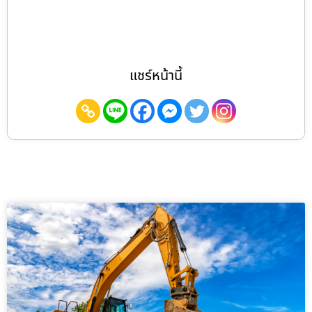
แชร์หน้านี้