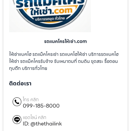
รถแมคโครให้เช่า.com
ให้เช่าแบคโฮ รถแม็คโครเช่า รถแบคโฮให้เช่า บริการรถแบคโฮ
ให้เช่า รถแม็คโครรับจ้าง รับเหมาถมที่ ถมดิน ขุดสระ รื้อถอน
ทุบตึก บริการทั่วไทย
ติดต่อเรา
โทร คลิก
099-185-8000
แอดไลน์ คลิก
ID: @thethailink