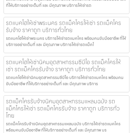
ที่ให้บริการอย่างเต็มที่ และ มีคุณภาพ บริการให้เช่ารถ
รถแบคโฮให้เช่าพระนคร รถแม็คโครให้เช่า รถแม็คโคร
รับจ้าง ราคาถูก บริการทั่วไทย
รถแบคโฮให้เช่าพระนคร บริการให้เช่ารถแมคโคร พร้อมคนขับมืออาชีพ ที่ให้
บริการอย่างเต็มที่ และ มีคุณภาพ บริการให้เช่ารถแม็คโ
รถแบคโฮให้เช่านิคมอุตสาหกรรมซีบีไอ รถแม็คโครให้
เช่า รถแม็คโครรับจ้าง ราคาถูก บริการทั่วไทย
รถแบคโฮให้เช่านิคมอุตสาหกรรมซีบีไอ บริการให้เช่ารถแมคโคร พร้อมคน
ขับมืออาชีพ ที่ให้บริการอย่างเต็มที่ และ มีคุณภาพ บริการ
รถแม็คโครรับจ้างนิคมอุตสาหกรรมแหลมฉบัง รถ
แม็คโครให้เช่า รถแม็คโครรับจ้าง ราคาถูก บริการทั่ว
ไทย
รถแม็คโครรับจ้างนิคมอุตสาหกรรมแหลมฉบัง บริการให้เช่ารถแมคโคร
พร้อมคนขับมืออาชีพ ที่ให้บริการอย่างเต็มที่ และ มีคุณภาพ บร