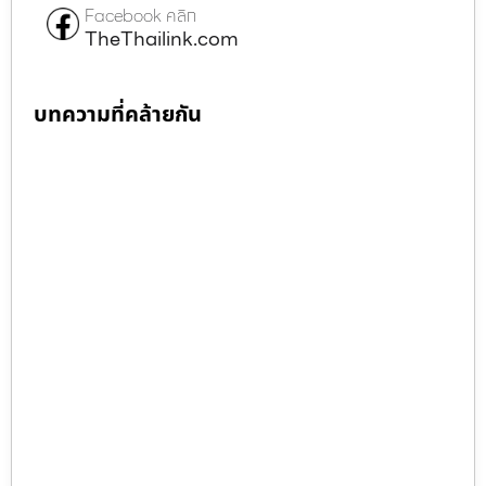
Facebook คลิก
TheThailink.com
บทความที่คล้ายกัน