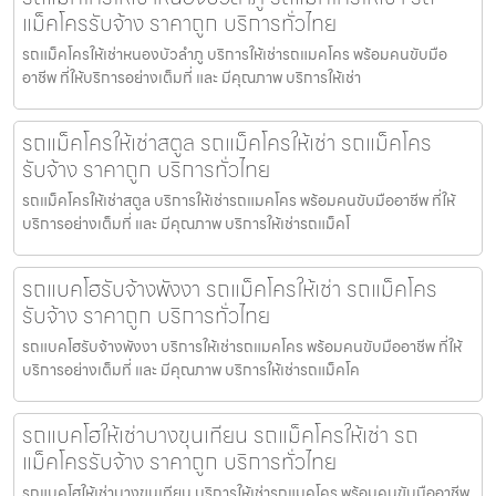
แม็คโครรับจ้าง ราคาถูก บริการทั่วไทย
รถแม็คโครให้เช่าหนองบัวลำภู บริการให้เช่ารถแมคโคร พร้อมคนขับมือ
อาชีพ ที่ให้บริการอย่างเต็มที่ และ มีคุณภาพ บริการให้เช่า
รถแม็คโครให้เช่าสตูล รถแม็คโครให้เช่า รถแม็คโคร
รับจ้าง ราคาถูก บริการทั่วไทย
รถแม็คโครให้เช่าสตูล บริการให้เช่ารถแมคโคร พร้อมคนขับมืออาชีพ ที่ให้
บริการอย่างเต็มที่ และ มีคุณภาพ บริการให้เช่ารถแม็คโ
รถแบคโฮรับจ้างพังงา รถแม็คโครให้เช่า รถแม็คโคร
รับจ้าง ราคาถูก บริการทั่วไทย
รถแบคโฮรับจ้างพังงา บริการให้เช่ารถแมคโคร พร้อมคนขับมืออาชีพ ที่ให้
บริการอย่างเต็มที่ และ มีคุณภาพ บริการให้เช่ารถแม็คโค
รถแบคโฮให้เช่าบางขุนเทียน รถแม็คโครให้เช่า รถ
แม็คโครรับจ้าง ราคาถูก บริการทั่วไทย
รถแบคโฮให้เช่าบางขุนเทียน บริการให้เช่ารถแมคโคร พร้อมคนขับมืออาชีพ