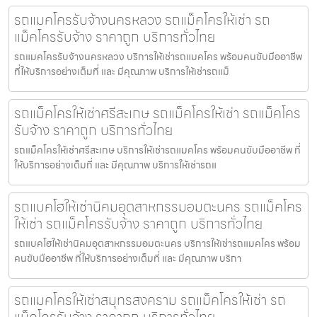
รถแมคโครรับจ้างนครหลวง รถแม็คโครให้เช่า รถ
แม็คโครรับจ้าง ราคาถูก บริการทั่วไทย
รถแมคโครรับจ้างนครหลวง บริการให้เช่ารถแมคโคร พร้อมคนขับมืออาชีพ
ที่ให้บริการอย่างเต็มที่ และ มีคุณภาพ บริการให้เช่ารถแม็
รถแม็คโครให้เช่าศรีสะเกษ รถแม็คโครให้เช่า รถแม็คโคร
รับจ้าง ราคาถูก บริการทั่วไทย
รถแม็คโครให้เช่าศรีสะเกษ บริการให้เช่ารถแมคโคร พร้อมคนขับมืออาชีพ ที่
ให้บริการอย่างเต็มที่ และ มีคุณภาพ บริการให้เช่ารถแ
รถแบคโฮให้เช่านิคมอุตสาหกรรมอมตะนคร รถแม็คโคร
ให้เช่า รถแม็คโครรับจ้าง ราคาถูก บริการทั่วไทย
รถแบคโฮให้เช่านิคมอุตสาหกรรมอมตะนคร บริการให้เช่ารถแมคโคร พร้อม
คนขับมืออาชีพ ที่ให้บริการอย่างเต็มที่ และ มีคุณภาพ บริกา
รถแมคโครให้เช่าสมุทรสงคราม รถแม็คโครให้เช่า รถ