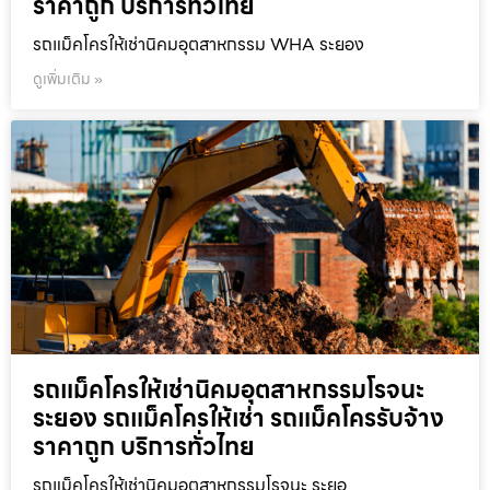
ราคาถูก บริการทั่วไทย
รถแม็คโครให้เช่านิคมอุตสาหกรรม WHA ระยอง
ดูเพิ่มเติม »
รถแม็คโครให้เช่านิคมอุตสาหกรรมโรจนะ
ระยอง รถแม็คโครให้เช่า รถแม็คโครรับจ้าง
ราคาถูก บริการทั่วไทย
รถแม็คโครให้เช่านิคมอุตสาหกรรมโรจนะ ระยอ