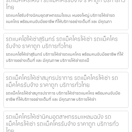
รถแม็คโครให้เช่า รถแม็คโครรับจ้าง ราคาถูก บริการทั่ว
ไทย
รถแบคโฮรับจ้างนิคมอุตสาหกรรมโรจนะ หนองใหญ่ บริการให้เช่ารถ
แมคโคร พร้อมคนขับมืออาชีพ ที่ให้บริการอย่างเต็มที่ และ มีคุณภา
รถแบคโฮให้เช่าสุรินทร์ รถแม็คโครให้เช่า รถแม็คโคร
รับจ้าง ราคาถูก บริการทั่วไทย
รถแบคโฮให้เช่าสุรินทร์ บริการให้เช่ารถแมคโคร พร้อมคนขับมืออาชีพ ที่ให้
บริการอย่างเต็มที่ และ มีคุณภาพ บริการให้เช่ารถแม็
รถแม็คโครให้เช่าสมุทรปราการ รถแม็คโครให้เช่า รถ
แม็คโครรับจ้าง ราคาถูก บริการทั่วไทย
รถแม็คโครให้เช่าสมุทรปราการ บริการให้เช่ารถแมคโคร พร้อมคนขับมือ
อาชีพ ที่ให้บริการอย่างเต็มที่ และ มีคุณภาพ บริการให้เช่า
รถแม็คโครให้เช่านิคมอุตสาหกรรมแหลมฉบัง รถ
แม็คโครให้เช่า รถแม็คโครรับจ้าง ราคาถูก บริการทั่ว
ไทย