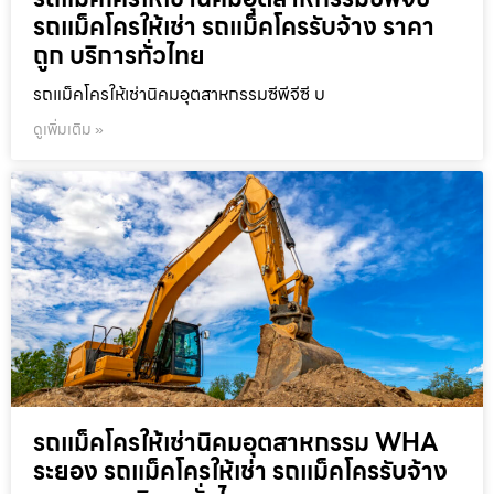
รถแม็คโครให้เช่า รถแม็คโครรับจ้าง ราคา
ถูก บริการทั่วไทย
รถแม็คโครให้เช่านิคมอุตสาหกรรมซีพีจีซี บ
ดูเพิ่มเติม »
รถแม็คโครให้เช่านิคมอุตสาหกรรม WHA
ระยอง รถแม็คโครให้เช่า รถแม็คโครรับจ้าง