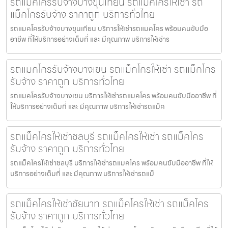
รถแมคโครรับจ้างบางขุนเทียน รถแม็คโครให้เช่า รถ
แม็คโครรับจ้าง ราคาถูก บริการทั่วไทย
รถแมคโครรับจ้างบางขุนเทียน บริการให้เช่ารถแมคโคร พร้อมคนขับมือ
อาชีพ ที่ให้บริการอย่างเต็มที่ และ มีคุณภาพ บริการให้เช่าร
รถแมคโครรับจ้างบางเขน รถแม็คโครให้เช่า รถแม็คโคร
รับจ้าง ราคาถูก บริการทั่วไทย
รถแมคโครรับจ้างบางเขน บริการให้เช่ารถแมคโคร พร้อมคนขับมืออาชีพ ที่
ให้บริการอย่างเต็มที่ และ มีคุณภาพ บริการให้เช่ารถแม็ค
รถแม็คโครให้เช่าชลบุรี รถแม็คโครให้เช่า รถแม็คโคร
รับจ้าง ราคาถูก บริการทั่วไทย
รถแม็คโครให้เช่าชลบุรี บริการให้เช่ารถแมคโคร พร้อมคนขับมืออาชีพ ที่ให้
บริการอย่างเต็มที่ และ มีคุณภาพ บริการให้เช่ารถแม็
รถแม็คโครให้เช่าชัยนาท รถแม็คโครให้เช่า รถแม็คโคร
รับจ้าง ราคาถูก บริการทั่วไทย