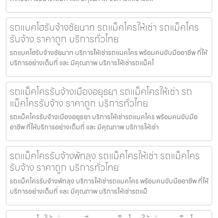
รถแบคโฮรับจ้างชัยนาท รถแม็คโครให้เช่า รถแม็คโคร
รับจ้าง ราคาถูก บริการทั่วไทย
รถแบคโฮรับจ้างชัยนาท บริการให้เช่ารถแมคโคร พร้อมคนขับมืออาชีพ ที่ให้
บริการอย่างเต็มที่ และ มีคุณภาพ บริการให้เช่ารถแม็คโ
รถแม็คโครรับจ้างเมืองอยุธยา รถแม็คโครให้เช่า รถ
แม็คโครรับจ้าง ราคาถูก บริการทั่วไทย
รถแม็คโครรับจ้างเมืองอยุธยา บริการให้เช่ารถแมคโคร พร้อมคนขับมือ
อาชีพ ที่ให้บริการอย่างเต็มที่ และ มีคุณภาพ บริการให้เช่า
รถแม็คโครรับจ้างพัทลุง รถแม็คโครให้เช่า รถแม็คโคร
รับจ้าง ราคาถูก บริการทั่วไทย
รถแม็คโครรับจ้างพัทลุง บริการให้เช่ารถแมคโคร พร้อมคนขับมืออาชีพ ที่ให้
บริการอย่างเต็มที่ และ มีคุณภาพ บริการให้เช่ารถแม็