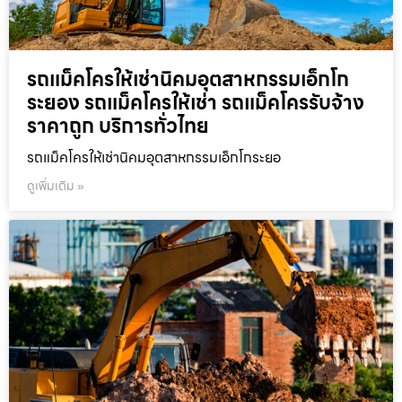
รถแม็คโครให้เช่านิคมอุตสาหกรรมเอ็กโก
ระยอง รถแม็คโครให้เช่า รถแม็คโครรับจ้าง
ราคาถูก บริการทั่วไทย
รถแม็คโครให้เช่านิคมอุตสาหกรรมเอ็กโกระยอ
ดูเพิ่มเติม »