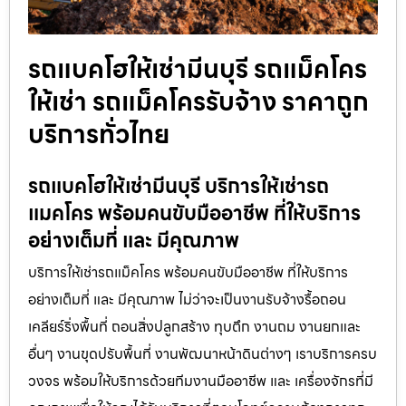
รถแบคโฮให้เช่ามีนบุรี รถแม็คโคร
ให้เช่า รถแม็คโครรับจ้าง ราคาถูก
บริการทั่วไทย
รถแบคโฮให้เช่ามีนบุรี บริการให้เช่ารถ
แมคโคร พร้อมคนขับมืออาชีพ ที่ให้บริการ
อย่างเต็มที่ และ มีคุณภาพ
บริการให้เช่ารถแม็คโคร พร้อมคนขับมืออาชีพ ที่ให้บริการ
อย่างเต็มที่ และ มีคุณภาพ ไม่ว่าจะเป็นงานรับจ้างรื้อถอน
เคลียร์ริ่งพื้นที่ ถอนสิ่งปลูกสร้าง ทุบตึก งานถม งานยกและ
อื่นๆ งานขุดปรับพื้นที่ งานพัฒนาหน้าดินต่างๆ เราบริการครบ
วงจร พร้อมให้บริการด้วยทีมงานมืออาชีพ และ เครื่องจักรที่มี