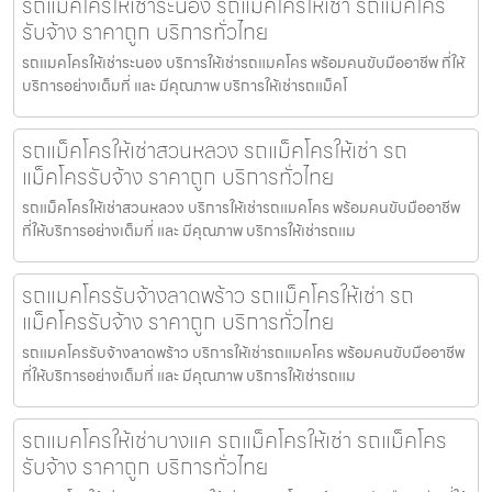
รถแมคโครให้เช่าระนอง รถแม็คโครให้เช่า รถแม็คโคร
รับจ้าง ราคาถูก บริการทั่วไทย
รถแมคโครให้เช่าระนอง บริการให้เช่ารถแมคโคร พร้อมคนขับมืออาชีพ ที่ให้
บริการอย่างเต็มที่ และ มีคุณภาพ บริการให้เช่ารถแม็คโ
รถแม็คโครให้เช่าสวนหลวง รถแม็คโครให้เช่า รถ
แม็คโครรับจ้าง ราคาถูก บริการทั่วไทย
รถแม็คโครให้เช่าสวนหลวง บริการให้เช่ารถแมคโคร พร้อมคนขับมืออาชีพ
ที่ให้บริการอย่างเต็มที่ และ มีคุณภาพ บริการให้เช่ารถแม
รถแมคโครรับจ้างลาดพร้าว รถแม็คโครให้เช่า รถ
แม็คโครรับจ้าง ราคาถูก บริการทั่วไทย
รถแมคโครรับจ้างลาดพร้าว บริการให้เช่ารถแมคโคร พร้อมคนขับมืออาชีพ
ที่ให้บริการอย่างเต็มที่ และ มีคุณภาพ บริการให้เช่ารถแม
รถแมคโครให้เช่าบางแค รถแม็คโครให้เช่า รถแม็คโคร
รับจ้าง ราคาถูก บริการทั่วไทย