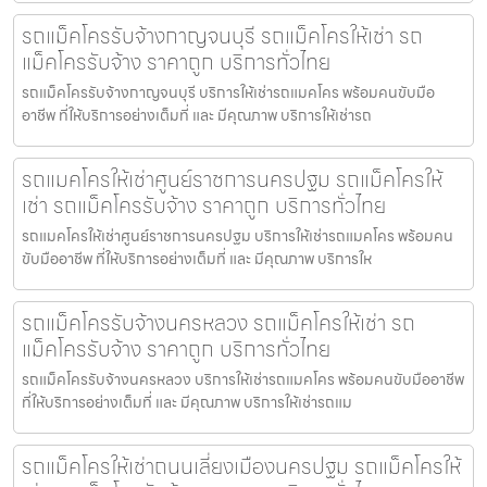
รถแม็คโครรับจ้างกาญจนบุรี รถแม็คโครให้เช่า รถ
แม็คโครรับจ้าง ราคาถูก บริการทั่วไทย
รถแม็คโครรับจ้างกาญจนบุรี บริการให้เช่ารถแมคโคร พร้อมคนขับมือ
อาชีพ ที่ให้บริการอย่างเต็มที่ และ มีคุณภาพ บริการให้เช่ารถ
รถแมคโครให้เช่าศูนย์ราชการนครปฐม รถแม็คโครให้
เช่า รถแม็คโครรับจ้าง ราคาถูก บริการทั่วไทย
รถแมคโครให้เช่าศูนย์ราชการนครปฐม บริการให้เช่ารถแมคโคร พร้อมคน
ขับมืออาชีพ ที่ให้บริการอย่างเต็มที่ และ มีคุณภาพ บริการให
รถแม็คโครรับจ้างนครหลวง รถแม็คโครให้เช่า รถ
แม็คโครรับจ้าง ราคาถูก บริการทั่วไทย
รถแม็คโครรับจ้างนครหลวง บริการให้เช่ารถแมคโคร พร้อมคนขับมืออาชีพ
ที่ให้บริการอย่างเต็มที่ และ มีคุณภาพ บริการให้เช่ารถแม
รถแม็คโครให้เช่าถนนเลี่ยงเมืองนครปฐม รถแม็คโครให้