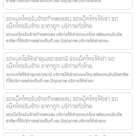
อาชีพ ที่ให้บริการอย่างเต็มที่ และ มีคุณภาพ บริการให้เช่าร
รถแมคโครรับจ้างกำแพงแสน รถแม็คโครให้เช่า รถ
แม็คโครรับจ้าง ราคาถูก บริการทั่วไทย
รถแมคโครรับจ้างกำแพงแสน บริการให้เช่ารถแมคโคร พร้อมคนขับมือ
อาชีพ ที่ให้บริการอย่างเต็มที่ และ มีคุณภาพ บริการให้เช่ารถแม
รถแบคโฮให้เช่าอุบลราชธานี รถแม็คโครให้เช่า รถ
แม็คโครรับจ้าง ราคาถูก บริการทั่วไทย
รถแบคโฮให้เช่าอุบลราชธานี บริการให้เช่ารถแมคโคร พร้อมคนขับมืออาชีพ
ที่ให้บริการอย่างเต็มที่ และ มีคุณภาพ บริการให้เช่ารถ
รถแม็คโครรับจ้างกำแพงแสน รถแม็คโครให้เช่า รถ
แม็คโครรับจ้าง ราคาถูก บริการทั่วไทย
รถแม็คโครรับจ้างกำแพงแสน บริการให้เช่ารถแมคโคร พร้อมคนขับมือ
อาชีพ ที่ให้บริการอย่างเต็มที่ และ มีคุณภาพ บริการให้เช่ารถแ