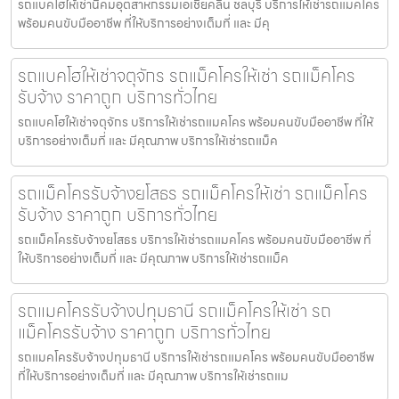
รถแบคโฮให้เช่านิคมอุตสาหกรรมเอเชียคลีน ชลบุรี บริการให้เช่ารถแมคโคร
พร้อมคนขับมืออาชีพ ที่ให้บริการอย่างเต็มที่ และ มีคุ
รถแบคโฮให้เช่าจตุจักร รถแม็คโครให้เช่า รถแม็คโคร
รับจ้าง ราคาถูก บริการทั่วไทย
รถแบคโฮให้เช่าจตุจักร บริการให้เช่ารถแมคโคร พร้อมคนขับมืออาชีพ ที่ให้
บริการอย่างเต็มที่ และ มีคุณภาพ บริการให้เช่ารถแม็ค
รถแม็คโครรับจ้างยโสธร รถแม็คโครให้เช่า รถแม็คโคร
รับจ้าง ราคาถูก บริการทั่วไทย
รถแม็คโครรับจ้างยโสธร บริการให้เช่ารถแมคโคร พร้อมคนขับมืออาชีพ ที่
ให้บริการอย่างเต็มที่ และ มีคุณภาพ บริการให้เช่ารถแม็ค
รถแมคโครรับจ้างปทุมธานี รถแม็คโครให้เช่า รถ
แม็คโครรับจ้าง ราคาถูก บริการทั่วไทย
รถแมคโครรับจ้างปทุมธานี บริการให้เช่ารถแมคโคร พร้อมคนขับมืออาชีพ
ที่ให้บริการอย่างเต็มที่ และ มีคุณภาพ บริการให้เช่ารถแม