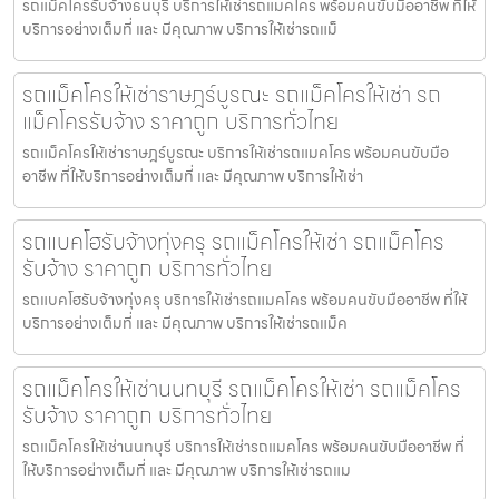
รถแม็คโครรับจ้างธนบุรี บริการให้เช่ารถแมคโคร พร้อมคนขับมืออาชีพ ที่ให้
บริการอย่างเต็มที่ และ มีคุณภาพ บริการให้เช่ารถแม็
รถแม็คโครให้เช่าราษฎร์บูรณะ รถแม็คโครให้เช่า รถ
แม็คโครรับจ้าง ราคาถูก บริการทั่วไทย
รถแม็คโครให้เช่าราษฎร์บูรณะ บริการให้เช่ารถแมคโคร พร้อมคนขับมือ
อาชีพ ที่ให้บริการอย่างเต็มที่ และ มีคุณภาพ บริการให้เช่า
รถแบคโฮรับจ้างทุ่งครุ รถแม็คโครให้เช่า รถแม็คโคร
รับจ้าง ราคาถูก บริการทั่วไทย
รถแบคโฮรับจ้างทุ่งครุ บริการให้เช่ารถแมคโคร พร้อมคนขับมืออาชีพ ที่ให้
บริการอย่างเต็มที่ และ มีคุณภาพ บริการให้เช่ารถแม็ค
รถแม็คโครให้เช่านนทบุรี รถแม็คโครให้เช่า รถแม็คโคร
รับจ้าง ราคาถูก บริการทั่วไทย
รถแม็คโครให้เช่านนทบุรี บริการให้เช่ารถแมคโคร พร้อมคนขับมืออาชีพ ที่
ให้บริการอย่างเต็มที่ และ มีคุณภาพ บริการให้เช่ารถแม