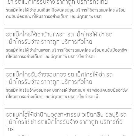
เช่า รถแม็คโครรับจ้าง ราคาถูก บริการทั่วไทย
รถแม็คโครให้เช่าถนนเลี่ยงเมืองนครปฐม บริการให้เช่ารถแมคโคร พร้อม
คนขับมืออาชีพ ที่ให้บริการอย่างเต็มที่ และ มีคุณภาพ บริก
รถแม็คโครให้เช่าบ้านแพรก รถแม็คโครให้เช่า รถ
แม็คโครรับจ้าง ราคาถูก บริการทั่วไทย
รถแม็คโครให้เช่าบ้านแพรก บริการให้เช่ารถแมคโคร พร้อมคนขับมืออาชีพ
ที่ให้บริการอย่างเต็มที่ และ มีคุณภาพ บริการให้เช่ารถแ
รถแม็คโครรับจ้างจอมทอง รถแม็คโครให้เช่า รถ
แม็คโครรับจ้าง ราคาถูก บริการทั่วไทย
รถแม็คโครรับจ้างจอมทอง บริการให้เช่ารถแมคโคร พร้อมคนขับมืออาชีพ
ที่ให้บริการอย่างเต็มที่ และ มีคุณภาพ บริการให้เช่ารถแม็
รถแบคโฮให้เช่านิคมอุตสาหกรรมเอเชียคลีน ชลบุรี รถ
แม็คโครให้เช่า รถแม็คโครรับจ้าง ราคาถูก บริการทั่ว
ไทย