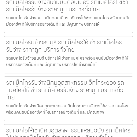
รถแมคโครรับจ้างสนามบินดอนเมือง รถแม็คโครให้เช่า
รถแม็คโครรับจ้าง ราคาถูก บริการทั่วไทย
รถแมคโครรับจ้างสนามบินดอนเมือง บริการให้เช่ารถแมคโคร พร้อมคนขับ
มืออาชีพ ที่ให้บริการอย่างเต็มที่ และ มีคุณภาพ บริการให้เ
รถแบคโฮรับจ้างธนบุรี รถแม็คโครให้เช่า รถแม็คโคร
รับจ้าง ราคาถูก บริการทั่วไทย
รถแบคโฮรับจ้างธนบุรี บริการให้เช่ารถแมคโคร พร้อมคนขับมืออาชีพ ที่ให้
บริการอย่างเต็มที่ และ มีคุณภาพ บริการให้เช่ารถแม็คโ
รถแม็คโครรับจ้างนิคมอุตสาหกรรมเอ็กโกระยอง รถ
แม็คโครให้เช่า รถแม็คโครรับจ้าง ราคาถูก บริการทั่ว
ไทย
รถแม็คโครรับจ้างนิคมอุตสาหกรรมเอ็กโกระยอง บริการให้เช่ารถแมคโคร
พร้อมคนขับมืออาชีพ ที่ให้บริการอย่างเต็มที่ และ มีคุณภาพ
รถแบคโฮให้เช่านิคมอุตสาหกรรมแหลมฉบัง รถแม็คโคร