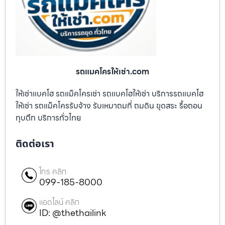
รถแมคโครให้เช่า.com
ให้เช่าแบคโฮ รถแม็คโครเช่า รถแบคโฮให้เช่า บริการรถแบคโฮ
ให้เช่า รถแม็คโครรับจ้าง รับเหมาถมที่ ถมดิน ขุดสระ รื้อถอน
ทุบตึก บริการทั่วไทย
ติดต่อเรา
โทร คลิก
099-185-8000
แอดไลน์ คลิก
ID: @thethailink