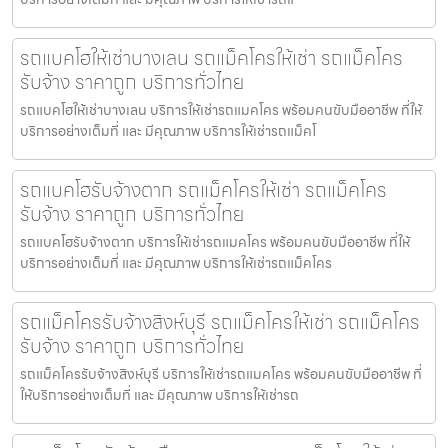
รถแบคโฮให้เช่าบางเลน รถแม็คโครให้เช่า รถแม็คโคร
รับจ้าง ราคาถูก บริการทั่วไทย
รถแบคโฮให้เช่าบางเลน บริการให้เช่ารถแมคโคร พร้อมคนขับมืออาชีพ ที่ให้
บริการอย่างเต็มที่ และ มีคุณภาพ บริการให้เช่ารถแม็คโ
รถแบคโฮรับจ้างตาก รถแม็คโครให้เช่า รถแม็คโคร
รับจ้าง ราคาถูก บริการทั่วไทย
รถแบคโฮรับจ้างตาก บริการให้เช่ารถแมคโคร พร้อมคนขับมืออาชีพ ที่ให้
บริการอย่างเต็มที่ และ มีคุณภาพ บริการให้เช่ารถแม็คโคร
รถแม็คโครรับจ้างสิงห์บุรี รถแม็คโครให้เช่า รถแม็คโคร
รับจ้าง ราคาถูก บริการทั่วไทย
รถแม็คโครรับจ้างสิงห์บุรี บริการให้เช่ารถแมคโคร พร้อมคนขับมืออาชีพ ที่
ให้บริการอย่างเต็มที่ และ มีคุณภาพ บริการให้เช่ารถ