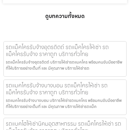
ดูบทความทั้งหมด
รถแม็คโครรับจ้างอุตรดิตถ์ รถแม็คโครให้เช่า รถ
แม็คโครรับจ้าง ราคาถูก บริการทั่วไทย
รถแม็คโครรับจ้างอุตรดิตถ์ บริการให้เช่ารถแมคโคร พร้อมคนขับมืออาชีพ
ที่ให้บริการอย่างเต็มที่ และ มีคุณภาพ บริการให้เช่ารถ
รถแมคโครรับจ้างบางบอน รถแม็คโครให้เช่า รถ
แม็คโครรับจ้าง ราคาถูก บริการทั่วไทย
รถแมคโครรับจ้างบางบอน บริการให้เช่ารถแมคโคร พร้อมคนขับมืออาชีพ
ที่ให้บริการอย่างเต็มที่ และ มีคุณภาพ บริการให้เช่ารถแม็ค
รถแบคโฮให้เช่านิคมอุตสาหกรรม รถแม็คโครให้เช่า รถ