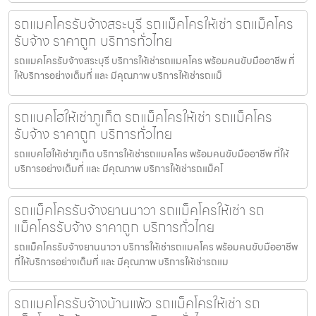
รถแมคโครรับจ้างสระบุรี รถแม็คโครให้เช่า รถแม็คโคร
รับจ้าง ราคาถูก บริการทั่วไทย
รถแมคโครรับจ้างสระบุรี บริการให้เช่ารถแมคโคร พร้อมคนขับมืออาชีพ ที่
ให้บริการอย่างเต็มที่ และ มีคุณภาพ บริการให้เช่ารถแม็
รถแบคโฮให้เช่าภูเก็ต รถแม็คโครให้เช่า รถแม็คโคร
รับจ้าง ราคาถูก บริการทั่วไทย
รถแบคโฮให้เช่าภูเก็ต บริการให้เช่ารถแมคโคร พร้อมคนขับมืออาชีพ ที่ให้
บริการอย่างเต็มที่ และ มีคุณภาพ บริการให้เช่ารถแม็คโ
รถแม็คโครรับจ้างยานนาวา รถแม็คโครให้เช่า รถ
แม็คโครรับจ้าง ราคาถูก บริการทั่วไทย
รถแม็คโครรับจ้างยานนาวา บริการให้เช่ารถแมคโคร พร้อมคนขับมืออาชีพ
ที่ให้บริการอย่างเต็มที่ และ มีคุณภาพ บริการให้เช่ารถแม
รถแมคโครรับจ้างบ้านแพ้ว รถแม็คโครให้เช่า รถ