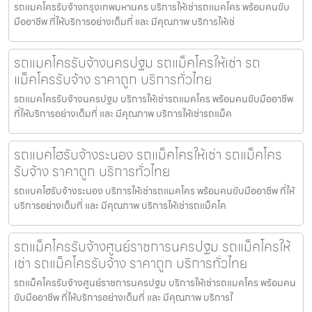
รถแมคโครรับจ้างกรุงเทพมหานคร บริการให้เช่ารถแมคโคร พร้อมคนขับ
มืออาชีพ ที่ให้บริการอย่างเต็มที่ และ มีคุณภาพ บริการให้เช่
รถแมคโครรับจ้างนครปฐม รถแม็คโครให้เช่า รถ
แม็คโครรับจ้าง ราคาถูก บริการทั่วไทย
รถแมคโครรับจ้างนครปฐม บริการให้เช่ารถแมคโคร พร้อมคนขับมืออาชีพ
ที่ให้บริการอย่างเต็มที่ และ มีคุณภาพ บริการให้เช่ารถแม็ค
รถแบคโฮรับจ้างระนอง รถแม็คโครให้เช่า รถแม็คโคร
รับจ้าง ราคาถูก บริการทั่วไทย
รถแบคโฮรับจ้างระนอง บริการให้เช่ารถแมคโคร พร้อมคนขับมืออาชีพ ที่ให้
บริการอย่างเต็มที่ และ มีคุณภาพ บริการให้เช่ารถแม็คโค
รถแม็คโครรับจ้างศูนย์ราชการนครปฐม รถแม็คโครให้
เช่า รถแม็คโครรับจ้าง ราคาถูก บริการทั่วไทย
รถแม็คโครรับจ้างศูนย์ราชการนครปฐม บริการให้เช่ารถแมคโคร พร้อมคน
ขับมืออาชีพ ที่ให้บริการอย่างเต็มที่ และ มีคุณภาพ บริการใ