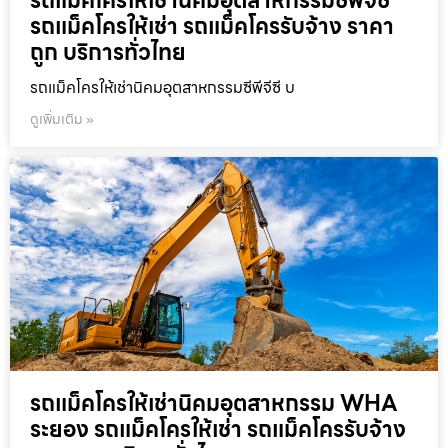
รถแม็คโครให้เช่านิคมอุตสาหกรรมซีพีจีซี
รถแม็คโครให้เช่า รถแม็คโครรับจ้าง ราคา
ถูก บริการทั่วไทย
รถแม็คโครให้เช่านิคมอุตสาหกรรมซีพีจีซี บ
ดูเพิ่มเติม »
รถแม็คโครให้เช่านิคมอุตสาหกรรม WHA
ระยอง รถแม็คโครให้เช่า รถแม็คโครรับจ้าง