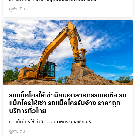
ดูเพิ่มเติม »
รถแม็คโครให้เช่านิคมอุตสาหกรรมเอเชีย รถ
แม็คโครให้เช่า รถแม็คโครรับจ้าง ราคาถูก
บริการทั่วไทย
รถแม็คโครให้เช่านิคมอุตสาหกรรมเอเชีย บริ
ดูเพิ่มเติม »