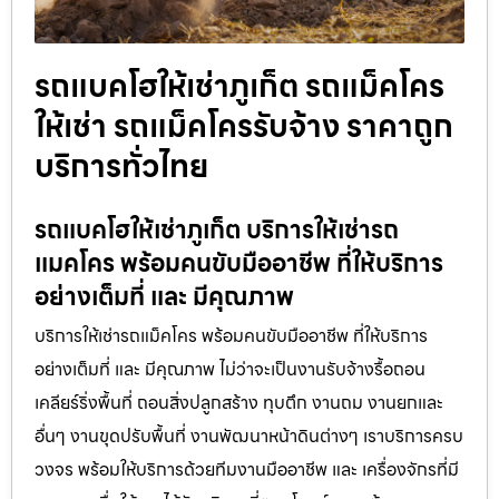
รถแบคโฮให้เช่าภูเก็ต รถแม็คโคร
ให้เช่า รถแม็คโครรับจ้าง ราคาถูก
บริการทั่วไทย
รถแบคโฮให้เช่าภูเก็ต บริการให้เช่ารถ
แมคโคร พร้อมคนขับมืออาชีพ ที่ให้บริการ
อย่างเต็มที่ และ มีคุณภาพ
บริการให้เช่ารถแม็คโคร พร้อมคนขับมืออาชีพ ที่ให้บริการ
อย่างเต็มที่ และ มีคุณภาพ ไม่ว่าจะเป็นงานรับจ้างรื้อถอน
เคลียร์ริ่งพื้นที่ ถอนสิ่งปลูกสร้าง ทุบตึก งานถม งานยกและ
อื่นๆ งานขุดปรับพื้นที่ งานพัฒนาหน้าดินต่างๆ เราบริการครบ
วงจร พร้อมให้บริการด้วยทีมงานมืออาชีพ และ เครื่องจักรที่มี