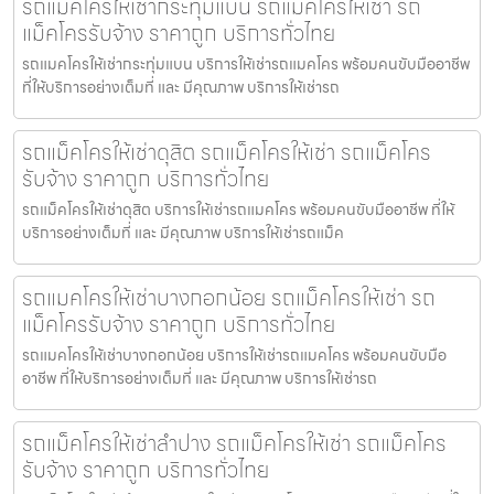
รถแมคโครให้เช่ากระทุ่มแบน รถแม็คโครให้เช่า รถ
แม็คโครรับจ้าง ราคาถูก บริการทั่วไทย
รถแมคโครให้เช่ากระทุ่มแบน บริการให้เช่ารถแมคโคร พร้อมคนขับมืออาชีพ
ที่ให้บริการอย่างเต็มที่ และ มีคุณภาพ บริการให้เช่ารถ
รถแม็คโครให้เช่าดุสิต รถแม็คโครให้เช่า รถแม็คโคร
รับจ้าง ราคาถูก บริการทั่วไทย
รถแม็คโครให้เช่าดุสิต บริการให้เช่ารถแมคโคร พร้อมคนขับมืออาชีพ ที่ให้
บริการอย่างเต็มที่ และ มีคุณภาพ บริการให้เช่ารถแม็ค
รถแมคโครให้เช่าบางกอกน้อย รถแม็คโครให้เช่า รถ
แม็คโครรับจ้าง ราคาถูก บริการทั่วไทย
รถแมคโครให้เช่าบางกอกน้อย บริการให้เช่ารถแมคโคร พร้อมคนขับมือ
อาชีพ ที่ให้บริการอย่างเต็มที่ และ มีคุณภาพ บริการให้เช่ารถ
รถแม็คโครให้เช่าลำปาง รถแม็คโครให้เช่า รถแม็คโคร
รับจ้าง ราคาถูก บริการทั่วไทย