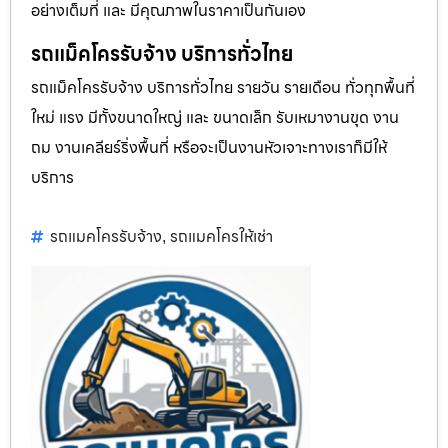
อย่างเต็มที่ และ มีคุณภาพในราคาเป็นกันเอง
รถแม็คโครรับจ้าง บริการทั่วไทย
รถแม็คโครรับจ้าง บริการทั่วไทย รายวัน รายเดือน ทั่วทุกพื้นที่
ใหม่ แรง มีทั้งขนาดใหญ่ และ ขนาดเล็ก รับเหมางานขุด งาน
ถม งานเคลียร์ริ่งพื้นที่ หรือจะเป็นงานหัวเจาะทางเราก็มีให้
บริการ
รถแมคโครรับจ้าง
รถแมคโครให้เช่า
,