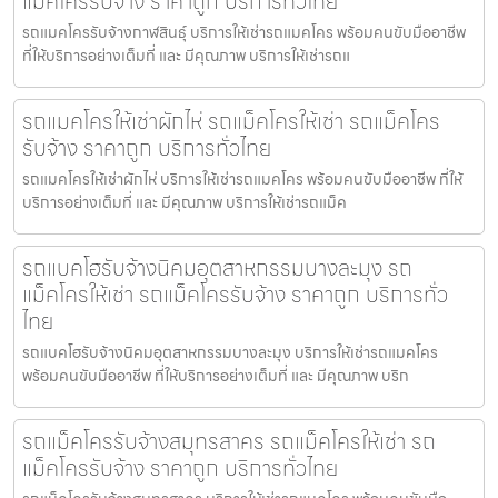
แม็คโครรับจ้าง ราคาถูก บริการทั่วไทย
รถแมคโครรับจ้างกาฬสินธุ์ บริการให้เช่ารถแมคโคร พร้อมคนขับมืออาชีพ
ที่ให้บริการอย่างเต็มที่ และ มีคุณภาพ บริการให้เช่ารถแ
รถแมคโครให้เช่าผักไห่ รถแม็คโครให้เช่า รถแม็คโคร
รับจ้าง ราคาถูก บริการทั่วไทย
รถแมคโครให้เช่าผักไห่ บริการให้เช่ารถแมคโคร พร้อมคนขับมืออาชีพ ที่ให้
บริการอย่างเต็มที่ และ มีคุณภาพ บริการให้เช่ารถแม็ค
รถแบคโฮรับจ้างนิคมอุตสาหกรรมบางละมุง รถ
แม็คโครให้เช่า รถแม็คโครรับจ้าง ราคาถูก บริการทั่ว
ไทย
รถแบคโฮรับจ้างนิคมอุตสาหกรรมบางละมุง บริการให้เช่ารถแมคโคร
พร้อมคนขับมืออาชีพ ที่ให้บริการอย่างเต็มที่ และ มีคุณภาพ บริก
รถแม็คโครรับจ้างสมุทรสาคร รถแม็คโครให้เช่า รถ
แม็คโครรับจ้าง ราคาถูก บริการทั่วไทย