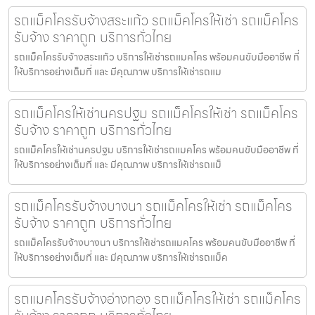
รถแม็คโครรับจ้างสระแก้ว รถแม็คโครให้เช่า รถแม็คโคร
รับจ้าง ราคาถูก บริการทั่วไทย
รถแม็คโครรับจ้างสระแก้ว บริการให้เช่ารถแมคโคร พร้อมคนขับมืออาชีพ ที่
ให้บริการอย่างเต็มที่ และ มีคุณภาพ บริการให้เช่ารถแม
รถแม็คโครให้เช่านครปฐม รถแม็คโครให้เช่า รถแม็คโคร
รับจ้าง ราคาถูก บริการทั่วไทย
รถแม็คโครให้เช่านครปฐม บริการให้เช่ารถแมคโคร พร้อมคนขับมืออาชีพ ที่
ให้บริการอย่างเต็มที่ และ มีคุณภาพ บริการให้เช่ารถแม็
รถแม็คโครรับจ้างบางนา รถแม็คโครให้เช่า รถแม็คโคร
รับจ้าง ราคาถูก บริการทั่วไทย
รถแม็คโครรับจ้างบางนา บริการให้เช่ารถแมคโคร พร้อมคนขับมืออาชีพ ที่
ให้บริการอย่างเต็มที่ และ มีคุณภาพ บริการให้เช่ารถแม็ค
รถแมคโครรับจ้างอ่างทอง รถแม็คโครให้เช่า รถแม็คโคร