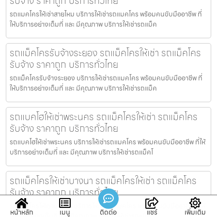
รับจ้าง ราคาถูก บริการทั่วไทย
รถแมคโครให้เช่าสายไหม บริการให้เช่ารถแมคโคร พร้อมคนขับมืออาชีพ ที่
ให้บริการอย่างเต็มที่ และ มีคุณภาพ บริการให้เช่ารถแม็ค
รถแม็คโครรับจ้างระยอง รถแม็คโครให้เช่า รถแม็คโคร
รับจ้าง ราคาถูก บริการทั่วไทย
รถแม็คโครรับจ้างระยอง บริการให้เช่ารถแมคโคร พร้อมคนขับมืออาชีพ ที่
ให้บริการอย่างเต็มที่ และ มีคุณภาพ บริการให้เช่ารถแม็ค
รถแบคโฮให้เช่าพระนคร รถแม็คโครให้เช่า รถแม็คโคร
รับจ้าง ราคาถูก บริการทั่วไทย
รถแบคโฮให้เช่าพระนคร บริการให้เช่ารถแมคโคร พร้อมคนขับมืออาชีพ ที่ให้
บริการอย่างเต็มที่ และ มีคุณภาพ บริการให้เช่ารถแม็คโ
รถแม็คโครให้เช่าบางนา รถแม็คโครให้เช่า รถแม็คโคร
รับจ้าง ราคาถูก บริการทั่วไทย
รถแม็คโครให้เช่าบางนา บริการให้เช่ารถแมคโคร พร้อมคนขับมืออาชีพ ที่ให้
หน้าหลัก
เมนู
ติดต่อ
แชร์
เพิ่มเติม
บริการอย่างเต็มที่ และ มีคุณภาพ บริการให้เช่ารถแม็ค