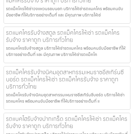
แม็คโครรับจ้าง ราคาถูก บริการทั่วไทย
รถแม็คโครให้เช่าวงแหวนรอบนอก บริการให้เช่ารถแมคโคร พร้อมคนขับ
มืออาชีพ ที่ให้บริการอย่างเต็มที่ และ มีคุณภาพ บริการให้เช่
รถแมคโครรับจ้างสตูล รถแม็คโครให้เช่า รถแม็คโคร
รับจ้าง ราคาถูก บริการทั่วไทย
รถแมคโครรับจ้างสตูล บริการให้เช่ารถแมคโคร พร้อมคนขับมืออาชีพ ที่ให้
บริการอย่างเต็มที่ และ มีคุณภาพ บริการให้เช่ารถแม็คโค
รถแม็คโครรับจ้างนิคมอุตสาหกรรมเหมราชอีสเทิร์นซี
บอร์ด รถแม็คโครให้เช่า รถแม็คโครรับจ้าง ราคาถูก
บริการทั่วไทย
รถแม็คโครรับจ้างนิคมอุตสาหกรรมเหมราชอีสเทิร์นซีบอร์ด บริการให้เช่า
รถแมคโคร พร้อมคนขับมืออาชีพ ที่ให้บริการอย่างเต็มที่ แ
รถแบคโฮรับจ้างปากเกร็ด รถแม็คโครให้เช่า รถแม็คโคร
รับจ้าง ราคาถูก บริการทั่วไทย