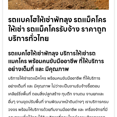
รถแบคโฮให้เช่าพัทลุง รถแม็คโคร
ให้เช่า รถแม็คโครรับจ้าง ราคาถูก
บริการทั่วไทย
รถแบคโฮให้เช่าพัทลุง บริการให้เช่ารถ
แมคโคร พร้อมคนขับมืออาชีพ ที่ให้บริการ
อย่างเต็มที่ และ มีคุณภาพ
บริการให้เช่ารถแม็คโคร พร้อมคนขับมืออาชีพ ที่ให้บริการ
อย่างเต็มที่ และ มีคุณภาพ ไม่ว่าจะเป็นงานรับจ้างรื้อถอน
เคลียร์ริ่งพื้นที่ ถอนสิ่งปลูกสร้าง ทุบตึก งานถม งานยกและ
อื่นๆ งานขุดปรับพื้นที่ งานพัฒนาหน้าดินต่างๆ เราบริการครบ
วงจร พร้อมให้บริการด้วยทีมงานมืออาชีพ และ เครื่องจักรที่มี