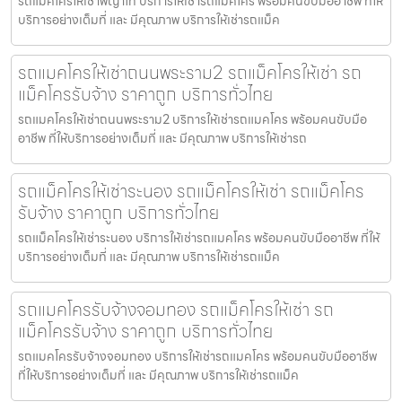
รถแม็คโครให้เช่าพญาไท บริการให้เช่ารถแมคโคร พร้อมคนขับมืออาชีพ ที่ให้
บริการอย่างเต็มที่ และ มีคุณภาพ บริการให้เช่ารถแม็ค
รถแมคโครให้เช่าถนนพระราม2 รถแม็คโครให้เช่า รถ
แม็คโครรับจ้าง ราคาถูก บริการทั่วไทย
รถแมคโครให้เช่าถนนพระราม2 บริการให้เช่ารถแมคโคร พร้อมคนขับมือ
อาชีพ ที่ให้บริการอย่างเต็มที่ และ มีคุณภาพ บริการให้เช่ารถ
รถแม็คโครให้เช่าระนอง รถแม็คโครให้เช่า รถแม็คโคร
รับจ้าง ราคาถูก บริการทั่วไทย
รถแม็คโครให้เช่าระนอง บริการให้เช่ารถแมคโคร พร้อมคนขับมืออาชีพ ที่ให้
บริการอย่างเต็มที่ และ มีคุณภาพ บริการให้เช่ารถแม็ค
รถแมคโครรับจ้างจอมทอง รถแม็คโครให้เช่า รถ
แม็คโครรับจ้าง ราคาถูก บริการทั่วไทย
รถแมคโครรับจ้างจอมทอง บริการให้เช่ารถแมคโคร พร้อมคนขับมืออาชีพ
ที่ให้บริการอย่างเต็มที่ และ มีคุณภาพ บริการให้เช่ารถแม็ค