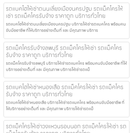
รถแบคโฮให้เช่าถนนเลี่ยงเมืองนครปฐม รถแม็คโครให้
เช่า รถแม็คโครรับจ้าง ราคาถูก บริการทั่วไทย
รถแบคโฮให้เช่าถนนเลี่ยงเมืองนครปฐม บริการให้เช่ารถแมคโคร พร้อมคน
ขับมืออาชีพ ที่ให้บริการอย่างเต็มที่ และ มีคุณภาพ บริการ
รถแม็คโครรับจ้างลพบุรี รถแม็คโครให้เช่า รถแม็คโคร
รับจ้าง ราคาถูก บริการทั่วไทย
รถแม็คโครรับจ้างลพบุรี บริการให้เช่ารถแมคโคร พร้อมคนขับมืออาชีพ ที่ให้
บริการอย่างเต็มที่ และ มีคุณภาพ บริการให้เช่ารถแม็
รถแบคโฮให้เช่าหนองเสือ รถแม็คโครให้เช่า รถแม็คโคร
รับจ้าง ราคาถูก บริการทั่วไทย
รถแบคโฮให้เช่าหนองเสือ บริการให้เช่ารถแมคโคร พร้อมคนขับมืออาชีพ ที่
ให้บริการอย่างเต็มที่ และ มีคุณภาพ บริการให้เช่ารถแม็
รถแม็คโครให้เช่าวงแหวนรอบนอก รถแม็คโครให้เช่า รถ