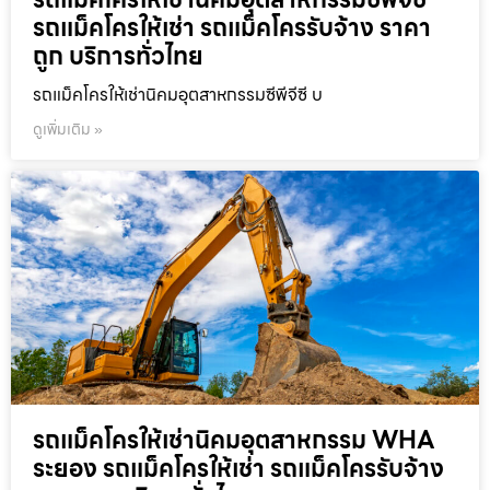
รถแม็คโครให้เช่า รถแม็คโครรับจ้าง ราคา
ถูก บริการทั่วไทย
รถแม็คโครให้เช่านิคมอุตสาหกรรมซีพีจีซี บ
ดูเพิ่มเติม »
รถแม็คโครให้เช่านิคมอุตสาหกรรม WHA
ระยอง รถแม็คโครให้เช่า รถแม็คโครรับจ้าง