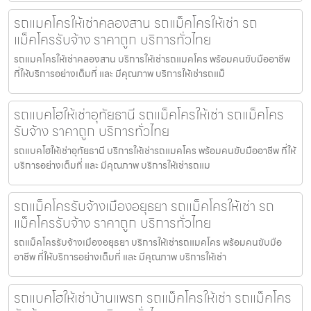
รถแมคโครให้เช่าคลองสาน รถแม็คโครให้เช่า รถ
แม็คโครรับจ้าง ราคาถูก บริการทั่วไทย
รถแมคโครให้เช่าคลองสาน บริการให้เช่ารถแมคโคร พร้อมคนขับมืออาชีพ
ที่ให้บริการอย่างเต็มที่ และ มีคุณภาพ บริการให้เช่ารถแม็
รถแบคโฮให้เช่าอุทัยธานี รถแม็คโครให้เช่า รถแม็คโคร
รับจ้าง ราคาถูก บริการทั่วไทย
รถแบคโฮให้เช่าอุทัยธานี บริการให้เช่ารถแมคโคร พร้อมคนขับมืออาชีพ ที่ให้
บริการอย่างเต็มที่ และ มีคุณภาพ บริการให้เช่ารถแม
รถแม็คโครรับจ้างเมืองอยุธยา รถแม็คโครให้เช่า รถ
แม็คโครรับจ้าง ราคาถูก บริการทั่วไทย
รถแม็คโครรับจ้างเมืองอยุธยา บริการให้เช่ารถแมคโคร พร้อมคนขับมือ
อาชีพ ที่ให้บริการอย่างเต็มที่ และ มีคุณภาพ บริการให้เช่า
รถแบคโฮให้เช่าบ้านแพรก รถแม็คโครให้เช่า รถแม็คโคร