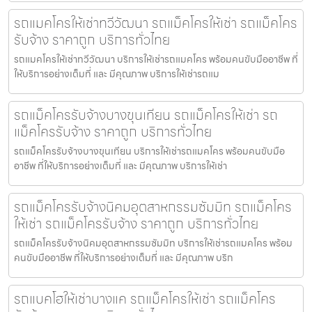
รถแมคโครให้เช่าทวีวัฒนา รถแม็คโครให้เช่า รถแม็คโคร
รับจ้าง ราคาถูก บริการทั่วไทย
รถแมคโครให้เช่าทวีวัฒนา บริการให้เช่ารถแมคโคร พร้อมคนขับมืออาชีพ ที่
ให้บริการอย่างเต็มที่ และ มีคุณภาพ บริการให้เช่ารถแม
รถแม็คโครรับจ้างบางขุนเทียน รถแม็คโครให้เช่า รถ
แม็คโครรับจ้าง ราคาถูก บริการทั่วไทย
รถแม็คโครรับจ้างบางขุนเทียน บริการให้เช่ารถแมคโคร พร้อมคนขับมือ
อาชีพ ที่ให้บริการอย่างเต็มที่ และ มีคุณภาพ บริการให้เช่า
รถแม็คโครรับจ้างนิคมอุตสาหกรรมซัมมิท รถแม็คโคร
ให้เช่า รถแม็คโครรับจ้าง ราคาถูก บริการทั่วไทย
รถแม็คโครรับจ้างนิคมอุตสาหกรรมซัมมิท บริการให้เช่ารถแมคโคร พร้อม
คนขับมืออาชีพ ที่ให้บริการอย่างเต็มที่ และ มีคุณภาพ บริก
รถแบคโฮให้เช่าบางแค รถแม็คโครให้เช่า รถแม็คโคร