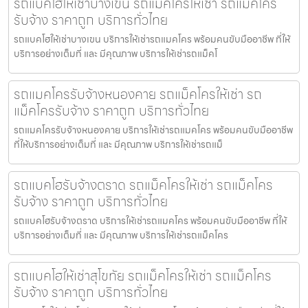
รถแบคโฮให้เช่าบางเขน รถแม็คโครให้เช่า รถแม็คโคร
รับจ้าง ราคาถูก บริการทั่วไทย
รถแบคโฮให้เช่าบางเขน บริการให้เช่ารถแมคโคร พร้อมคนขับมืออาชีพ ที่ให้
บริการอย่างเต็มที่ และ มีคุณภาพ บริการให้เช่ารถแม็คโ
รถแมคโครรับจ้างหนองคาย รถแม็คโครให้เช่า รถ
แม็คโครรับจ้าง ราคาถูก บริการทั่วไทย
รถแมคโครรับจ้างหนองคาย บริการให้เช่ารถแมคโคร พร้อมคนขับมืออาชีพ
ที่ให้บริการอย่างเต็มที่ และ มีคุณภาพ บริการให้เช่ารถแม็
รถแบคโฮรับจ้างตราด รถแม็คโครให้เช่า รถแม็คโคร
รับจ้าง ราคาถูก บริการทั่วไทย
รถแบคโฮรับจ้างตราด บริการให้เช่ารถแมคโคร พร้อมคนขับมืออาชีพ ที่ให้
บริการอย่างเต็มที่ และ มีคุณภาพ บริการให้เช่ารถแม็คโคร
รถแบคโฮให้เช่าสุโขทัย รถแม็คโครให้เช่า รถแม็คโคร
รับจ้าง ราคาถูก บริการทั่วไทย