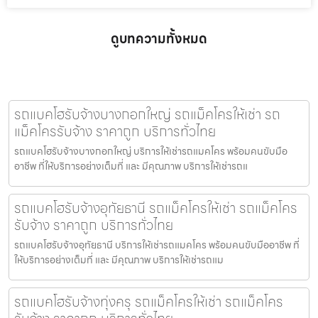
ดูบทความทั้งหมด
รถแบคโฮรับจ้างบางกอกใหญ่ รถแม็คโครให้เช่า รถ
แม็คโครรับจ้าง ราคาถูก บริการทั่วไทย
รถแบคโฮรับจ้างบางกอกใหญ่ บริการให้เช่ารถแมคโคร พร้อมคนขับมือ
อาชีพ ที่ให้บริการอย่างเต็มที่ และ มีคุณภาพ บริการให้เช่ารถแ
รถแบคโฮรับจ้างอุทัยธานี รถแม็คโครให้เช่า รถแม็คโคร
รับจ้าง ราคาถูก บริการทั่วไทย
รถแบคโฮรับจ้างอุทัยธานี บริการให้เช่ารถแมคโคร พร้อมคนขับมืออาชีพ ที่
ให้บริการอย่างเต็มที่ และ มีคุณภาพ บริการให้เช่ารถแม
รถแบคโฮรับจ้างทุ่งครุ รถแม็คโครให้เช่า รถแม็คโคร