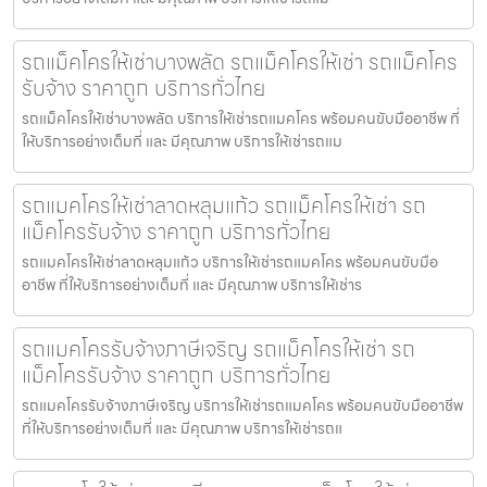
รถแม็คโครให้เช่าบางพลัด รถแม็คโครให้เช่า รถแม็คโคร
รับจ้าง ราคาถูก บริการทั่วไทย
รถแม็คโครให้เช่าบางพลัด บริการให้เช่ารถแมคโคร พร้อมคนขับมืออาชีพ ที่
ให้บริการอย่างเต็มที่ และ มีคุณภาพ บริการให้เช่ารถแม
รถแมคโครให้เช่าลาดหลุมแก้ว รถแม็คโครให้เช่า รถ
แม็คโครรับจ้าง ราคาถูก บริการทั่วไทย
รถแมคโครให้เช่าลาดหลุมแก้ว บริการให้เช่ารถแมคโคร พร้อมคนขับมือ
อาชีพ ที่ให้บริการอย่างเต็มที่ และ มีคุณภาพ บริการให้เช่าร
รถแมคโครรับจ้างภาษีเจริญ รถแม็คโครให้เช่า รถ
แม็คโครรับจ้าง ราคาถูก บริการทั่วไทย
รถแมคโครรับจ้างภาษีเจริญ บริการให้เช่ารถแมคโคร พร้อมคนขับมืออาชีพ
ที่ให้บริการอย่างเต็มที่ และ มีคุณภาพ บริการให้เช่ารถแ