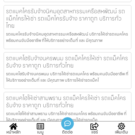
รถแมคโครรับจ้างนิคมอุตสาหกรรมเครือสหพัฒน์ รถ
แม็คโครให้เช่า รถแม็คโครรับจ้าง ราคาถูก บริการทั่ว
ไทย
รถแมคโครรับจ้างนิคมอุตสาหกรรมเครือสหพัฒน์ บริการให้เช่ารถแมคโคร
พร้อมคนขับมืออาชีพ ที่ให้บริการอย่างเต็มที่ และ มีคุณภาพ
รถแบคโฮรับจ้างนครพนม รถแม็คโครให้เช่า รถแม็คโคร
รับจ้าง ราคาถูก บริการทั่วไทย
รถแบคโฮรับจ้างนครพนม บริการให้เช่ารถแมคโคร พร้อมคนขับมืออาชีพ ที่
ให้บริการอย่างเต็มที่ และ มีคุณภาพ บริการให้เช่ารถแม็คโ
รถแบคโฮให้เช่าสามพราน รถแม็คโครให้เช่า รถแม็คโคร
รับจ้าง ราคาถูก บริการทั่วไทย
รถแบคโฮให้เช่าสามพราน บริการให้เช่ารถแมคโคร พร้อมคนขับมืออาชีพ ที่
ให้บริการอย่างเต็มที่ และ มีคุณภาพ บริการให้เช่ารถแม็ค
หน้าหลัก
เมนู
ติดต่อ
แชร์
เพิ่มเติม