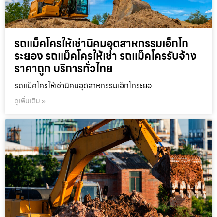
รถแม็คโครให้เช่านิคมอุตสาหกรรมเอ็กโก
ระยอง รถแม็คโครให้เช่า รถแม็คโครรับจ้าง
ราคาถูก บริการทั่วไทย
รถแม็คโครให้เช่านิคมอุตสาหกรรมเอ็กโกระยอ
ดูเพิ่มเติม »