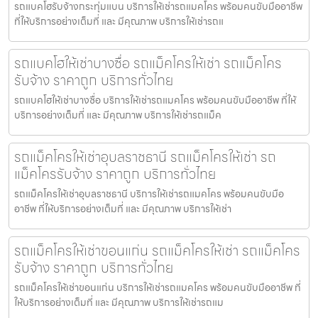
รถแบคโฮรับจ้างกระทุ่มแบน บริการให้เช่ารถแมคโคร พร้อมคนขับมืออาชีพ
ที่ให้บริการอย่างเต็มที่ และ มีคุณภาพ บริการให้เช่ารถแ
รถแบคโฮให้เช่าบางซื่อ รถแม็คโครให้เช่า รถแม็คโคร
รับจ้าง ราคาถูก บริการทั่วไทย
รถแบคโฮให้เช่าบางซื่อ บริการให้เช่ารถแมคโคร พร้อมคนขับมืออาชีพ ที่ให้
บริการอย่างเต็มที่ และ มีคุณภาพ บริการให้เช่ารถแม็ค
รถแม็คโครให้เช่าอุบลราชธานี รถแม็คโครให้เช่า รถ
แม็คโครรับจ้าง ราคาถูก บริการทั่วไทย
รถแม็คโครให้เช่าอุบลราชธานี บริการให้เช่ารถแมคโคร พร้อมคนขับมือ
อาชีพ ที่ให้บริการอย่างเต็มที่ และ มีคุณภาพ บริการให้เช่า
รถแม็คโครให้เช่าขอนแก่น รถแม็คโครให้เช่า รถแม็คโคร
รับจ้าง ราคาถูก บริการทั่วไทย
รถแม็คโครให้เช่าขอนแก่น บริการให้เช่ารถแมคโคร พร้อมคนขับมืออาชีพ ที่
ให้บริการอย่างเต็มที่ และ มีคุณภาพ บริการให้เช่ารถแม