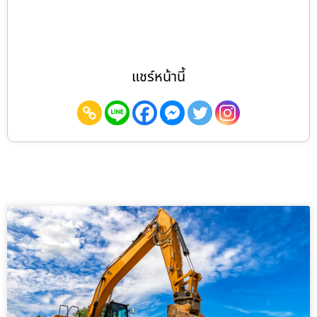
แชร์หน้านี้