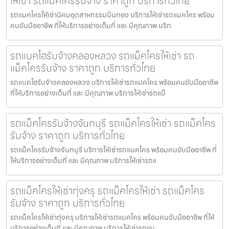
ให้เช่า รถแม็คโครรับจ้าง ราคาถูก บริการทั่วไทย
รถแมคโครให้เช่านิคมอุตสาหกรรมปิ่นทอง บริการให้เช่ารถแมคโคร พร้อม
คนขับมืออาชีพ ที่ให้บริการอย่างเต็มที่ และ มีคุณภาพ บริก
รถแบคโฮรับจ้างคลองหลวง รถแม็คโครให้เช่า รถ
แม็คโครรับจ้าง ราคาถูก บริการทั่วไทย
รถแบคโฮรับจ้างคลองหลวง บริการให้เช่ารถแมคโคร พร้อมคนขับมืออาชีพ
ที่ให้บริการอย่างเต็มที่ และ มีคุณภาพ บริการให้เช่ารถแม็
รถแม็คโครรับจ้างจันทบุรี รถแม็คโครให้เช่า รถแม็คโคร
รับจ้าง ราคาถูก บริการทั่วไทย
รถแม็คโครรับจ้างจันทบุรี บริการให้เช่ารถแมคโคร พร้อมคนขับมืออาชีพ ที่
ให้บริการอย่างเต็มที่ และ มีคุณภาพ บริการให้เช่ารถแ
รถแม็คโครให้เช่าทุ่งครุ รถแม็คโครให้เช่า รถแม็คโคร
รับจ้าง ราคาถูก บริการทั่วไทย
รถแม็คโครให้เช่าทุ่งครุ บริการให้เช่ารถแมคโคร พร้อมคนขับมืออาชีพ ที่ให้
บริการอย่างเต็มที่ และ มีคุณภาพ บริการให้เช่ารถแม