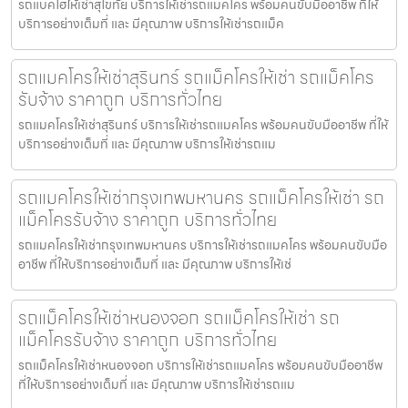
รถแบคโฮให้เช่าสุโขทัย บริการให้เช่ารถแมคโคร พร้อมคนขับมืออาชีพ ที่ให้
บริการอย่างเต็มที่ และ มีคุณภาพ บริการให้เช่ารถแม็ค
รถแมคโครให้เช่าสุรินทร์ รถแม็คโครให้เช่า รถแม็คโคร
รับจ้าง ราคาถูก บริการทั่วไทย
รถแมคโครให้เช่าสุรินทร์ บริการให้เช่ารถแมคโคร พร้อมคนขับมืออาชีพ ที่ให้
บริการอย่างเต็มที่ และ มีคุณภาพ บริการให้เช่ารถแม
รถแมคโครให้เช่ากรุงเทพมหานคร รถแม็คโครให้เช่า รถ
แม็คโครรับจ้าง ราคาถูก บริการทั่วไทย
รถแมคโครให้เช่ากรุงเทพมหานคร บริการให้เช่ารถแมคโคร พร้อมคนขับมือ
อาชีพ ที่ให้บริการอย่างเต็มที่ และ มีคุณภาพ บริการให้เช่
รถแม็คโครให้เช่าหนองจอก รถแม็คโครให้เช่า รถ
แม็คโครรับจ้าง ราคาถูก บริการทั่วไทย
รถแม็คโครให้เช่าหนองจอก บริการให้เช่ารถแมคโคร พร้อมคนขับมืออาชีพ
ที่ให้บริการอย่างเต็มที่ และ มีคุณภาพ บริการให้เช่ารถแม