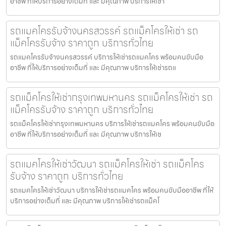
อาชีพ ที่ให้บริการอย่างเต็มที่ และ มีคุณภาพ บริการให้เช่า
รถแมคโครรับจ้างนครสวรรค์ รถแม็คโครให้เช่า รถ
แม็คโครรับจ้าง ราคาถูก บริการทั่วไทย
รถแมคโครรับจ้างนครสวรรค์ บริการให้เช่ารถแมคโคร พร้อมคนขับมือ
อาชีพ ที่ให้บริการอย่างเต็มที่ และ มีคุณภาพ บริการให้เช่ารถแ
รถแม็คโครให้เช่ากรุงเทพมหานคร รถแม็คโครให้เช่า รถ
แม็คโครรับจ้าง ราคาถูก บริการทั่วไทย
รถแม็คโครให้เช่ากรุงเทพมหานคร บริการให้เช่ารถแมคโคร พร้อมคนขับมือ
อาชีพ ที่ให้บริการอย่างเต็มที่ และ มีคุณภาพ บริการให้เช
รถแมคโครให้เช่าวัฒนา รถแม็คโครให้เช่า รถแม็คโคร
รับจ้าง ราคาถูก บริการทั่วไทย
รถแมคโครให้เช่าวัฒนา บริการให้เช่ารถแมคโคร พร้อมคนขับมืออาชีพ ที่ให้
บริการอย่างเต็มที่ และ มีคุณภาพ บริการให้เช่ารถแม็คโ