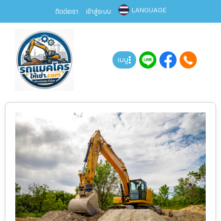
LANGUAGE
ติดต่อเรา
เข้าสู่ระบบ
เมนู