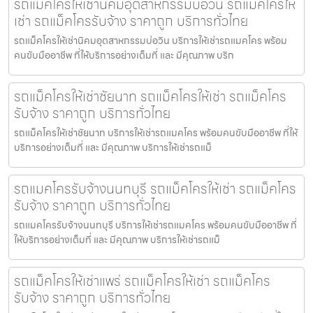
รถแม็คโครให้เช่านิคมอุตสาหกรรมบ่อวิน รถแม็คโครให้
เช่า รถแม็คโครรับจ้าง ราคาถูก บริการทั่วไทย
รถแม็คโครให้เช่านิคมอุตสาหกรรมบ่อวิน บริการให้เช่ารถแมคโคร พร้อม
คนขับมืออาชีพ ที่ให้บริการอย่างเต็มที่ และ มีคุณภาพ บริก
รถแม็คโครให้เช่าชัยนาท รถแม็คโครให้เช่า รถแม็คโคร
รับจ้าง ราคาถูก บริการทั่วไทย
รถแม็คโครให้เช่าชัยนาท บริการให้เช่ารถแมคโคร พร้อมคนขับมืออาชีพ ที่ให้
บริการอย่างเต็มที่ และ มีคุณภาพ บริการให้เช่ารถแม็
รถแมคโครรับจ้างนนทบุรี รถแม็คโครให้เช่า รถแม็คโคร
รับจ้าง ราคาถูก บริการทั่วไทย
รถแมคโครรับจ้างนนทบุรี บริการให้เช่ารถแมคโคร พร้อมคนขับมืออาชีพ ที่
ให้บริการอย่างเต็มที่ และ มีคุณภาพ บริการให้เช่ารถแม็
รถแม็คโครให้เช่าแพร่ รถแม็คโครให้เช่า รถแม็คโคร
รับจ้าง ราคาถูก บริการทั่วไทย