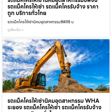
รถแม็คโครให้เช่านิคมอุตสาหกรรมซีพีจีซี
รถแม็คโครให้เช่า รถแม็คโครรับจ้าง ราคา
ถูก บริการทั่วไทย
รถแม็คโครให้เช่านิคมอุตสาหกรรมซีพีจีซี บ
ดูเพิ่มเติม »
รถแม็คโครให้เช่านิคมอุตสาหกรรม WHA
ระยอง รถแม็คโครให้เช่า รถแม็คโครรับจ้าง