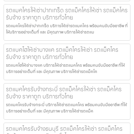
รถแมคโครให้เช่าปากเกร็ด รถแม็คโครให้เช่า รถแม็คโคร
รับจ้าง ราคาถูก บริการทั่วไทย
รถแมคโครให้เช่าปากเกร็ด บริการให้เช่ารถแมคโคร พร้อมคนขับมืออาชีพ ที่
ให้บริการอย่างเต็มที่ และ มีคุณภาพ บริการให้เช่ารถแม
รถแบคโฮให้เช่าบางแค รถแม็คโครให้เช่า รถแม็คโคร
รับจ้าง ราคาถูก บริการทั่วไทย
รถแบคโฮให้เช่าบางแค บริการให้เช่ารถแมคโคร พร้อมคนขับมืออาชีพ ที่ให้
บริการอย่างเต็มที่ และ มีคุณภาพ บริการให้เช่ารถแม็คโค
รถแมคโครรับจ้างกระบี่ รถแม็คโครให้เช่า รถแม็คโคร
รับจ้าง ราคาถูก บริการทั่วไทย
รถแมคโครรับจ้างกระบี่ บริการให้เช่ารถแมคโคร พร้อมคนขับมืออาชีพ ที่ให้
บริการอย่างเต็มที่ และ มีคุณภาพ บริการให้เช่ารถแม็ค
รถแมคโครรับจ้างธนบุรี รถแม็คโครให้เช่า รถแม็คโคร