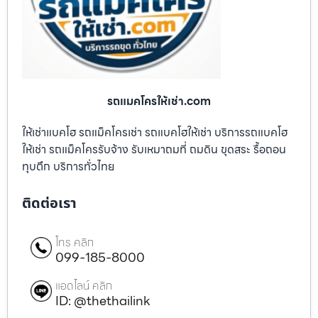
รถแมคโครให้เช่า.com
ให้เช่าแบคโฮ รถแม็คโครเช่า รถแบคโฮให้เช่า บริการรถแบคโฮ
ให้เช่า รถแม็คโครรับจ้าง รับเหมาถมที่ ถมดิน ขุดสระ รื้อถอน
ทุบตึก บริการทั่วไทย
ติดต่อเรา
โทร คลิก
099-185-8000
แอดไลน์ คลิก
ID: @thethailink