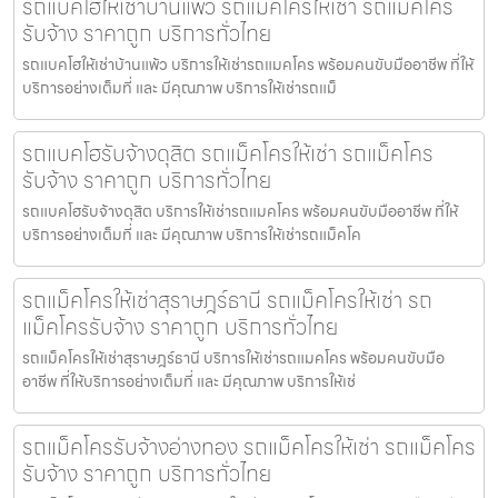
รถแบคโฮให้เช่าบ้านแพ้ว รถแม็คโครให้เช่า รถแม็คโคร
รับจ้าง ราคาถูก บริการทั่วไทย
รถแบคโฮให้เช่าบ้านแพ้ว บริการให้เช่ารถแมคโคร พร้อมคนขับมืออาชีพ ที่ให้
บริการอย่างเต็มที่ และ มีคุณภาพ บริการให้เช่ารถแม็
รถแบคโฮรับจ้างดุสิต รถแม็คโครให้เช่า รถแม็คโคร
รับจ้าง ราคาถูก บริการทั่วไทย
รถแบคโฮรับจ้างดุสิต บริการให้เช่ารถแมคโคร พร้อมคนขับมืออาชีพ ที่ให้
บริการอย่างเต็มที่ และ มีคุณภาพ บริการให้เช่ารถแม็คโค
รถแม็คโครให้เช่าสุราษฎร์ธานี รถแม็คโครให้เช่า รถ
แม็คโครรับจ้าง ราคาถูก บริการทั่วไทย
รถแม็คโครให้เช่าสุราษฎร์ธานี บริการให้เช่ารถแมคโคร พร้อมคนขับมือ
อาชีพ ที่ให้บริการอย่างเต็มที่ และ มีคุณภาพ บริการให้เช่
รถแม็คโครรับจ้างอ่างทอง รถแม็คโครให้เช่า รถแม็คโคร
รับจ้าง ราคาถูก บริการทั่วไทย