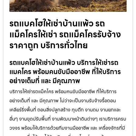
รถแบคโฮให้เช่าบ้านแพ้ว รถ
แม็คโครให้เช่า รถแม็คโครรับจ้าง
ราคาถูก บริการทั่วไทย
รถแบคโฮให้เช่าบ้านแพ้ว บริการให้เช่ารถ
แมคโคร พร้อมคนขับมืออาชีพ ที่ให้บริการ
อย่างเต็มที่ และ มีคุณภาพ
บริการให้เช่ารถแม็คโคร พร้อมคนขับมืออาชีพ ที่ให้บริการ
อย่างเต็มที่ และ มีคุณภาพ ไม่ว่าจะเป็นงานรับจ้างรื้อถอน
เคลียร์ริ่งพื้นที่ ถอนสิ่งปลูกสร้าง ทุบตึก งานถม งานยกและ
อื่นๆ งานขุดปรับพื้นที่ งานพัฒนาหน้าดินต่างๆ เราบริการครบ
วงจร พร้อมให้บริการด้วยทีมงานมืออาชีพ และ เครื่องจักรที่มี