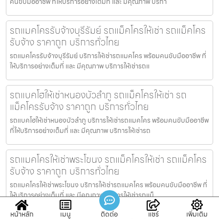
คนขับมืออาชีพ ที่ให้บริการอย่างเต็มที่ และ มีคุณภาพ บริกา
รถแมคโครรับจ้างบุรีรัมย์ รถแม็คโครให้เช่า รถแม็คโคร
รับจ้าง ราคาถูก บริการทั่วไทย
รถแมคโครรับจ้างบุรีรัมย์ บริการให้เช่ารถแมคโคร พร้อมคนขับมืออาชีพ ที่
ให้บริการอย่างเต็มที่ และ มีคุณภาพ บริการให้เช่ารถแ
รถแบคโฮให้เช่าหนองบัวลำภู รถแม็คโครให้เช่า รถ
แม็คโครรับจ้าง ราคาถูก บริการทั่วไทย
รถแบคโฮให้เช่าหนองบัวลำภู บริการให้เช่ารถแมคโคร พร้อมคนขับมืออาชีพ
ที่ให้บริการอย่างเต็มที่ และ มีคุณภาพ บริการให้เช่ารถ
รถแมคโครให้เช่าพระโขนง รถแม็คโครให้เช่า รถแม็คโคร
รับจ้าง ราคาถูก บริการทั่วไทย
รถแมคโครให้เช่าพระโขนง บริการให้เช่ารถแมคโคร พร้อมคนขับมืออาชีพ ที่
ให้บริการอย่างเต็มที่ และ มีคุณภาพ บริการให้เช่ารถแม็
หน้าหลัก
เมนู
ติดต่อ
แชร์
เพิ่มเติม