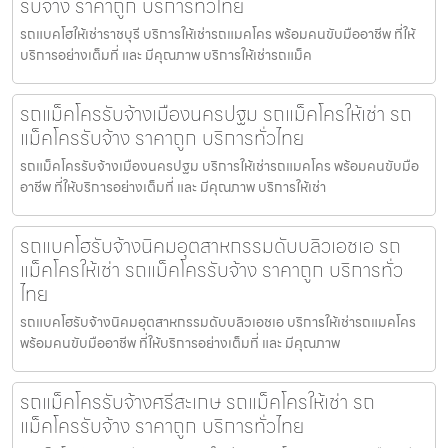
รับจ้าง ราคาถูก บริการทั่วไทย
รถแบคโฮให้เช่าราชบุรี บริการให้เช่ารถแมคโคร พร้อมคนขับมืออาชีพ ที่ให้
บริการอย่างเต็มที่ และ มีคุณภาพ บริการให้เช่ารถแม็ค
รถแม็คโครรับจ้างเมืองนครปฐม รถแม็คโครให้เช่า รถ
แม็คโครรับจ้าง ราคาถูก บริการทั่วไทย
รถแม็คโครรับจ้างเมืองนครปฐม บริการให้เช่ารถแมคโคร พร้อมคนขับมือ
อาชีพ ที่ให้บริการอย่างเต็มที่ และ มีคุณภาพ บริการให้เช่า
รถแบคโฮรับจ้างนิคมอุตสาหกรรมดับบลิวเอชเอ รถ
แม็คโครให้เช่า รถแม็คโครรับจ้าง ราคาถูก บริการทั่ว
ไทย
รถแบคโฮรับจ้างนิคมอุตสาหกรรมดับบลิวเอชเอ บริการให้เช่ารถแมคโคร
พร้อมคนขับมืออาชีพ ที่ให้บริการอย่างเต็มที่ และ มีคุณภาพ
รถแม็คโครรับจ้างศรีสะเกษ รถแม็คโครให้เช่า รถ
แม็คโครรับจ้าง ราคาถูก บริการทั่วไทย