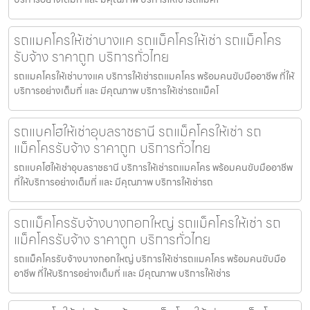
รถแมคโครให้เช่าบางแค รถแม็คโครให้เช่า รถแม็คโคร
รับจ้าง ราคาถูก บริการทั่วไทย
รถแมคโครให้เช่าบางแค บริการให้เช่ารถแมคโคร พร้อมคนขับมืออาชีพ ที่ให้
บริการอย่างเต็มที่ และ มีคุณภาพ บริการให้เช่ารถแม็คโ
รถแบคโฮให้เช่าอุบลราชธานี รถแม็คโครให้เช่า รถ
แม็คโครรับจ้าง ราคาถูก บริการทั่วไทย
รถแบคโฮให้เช่าอุบลราชธานี บริการให้เช่ารถแมคโคร พร้อมคนขับมืออาชีพ
ที่ให้บริการอย่างเต็มที่ และ มีคุณภาพ บริการให้เช่ารถ
รถแม็คโครรับจ้างบางกอกใหญ่ รถแม็คโครให้เช่า รถ
แม็คโครรับจ้าง ราคาถูก บริการทั่วไทย
รถแม็คโครรับจ้างบางกอกใหญ่ บริการให้เช่ารถแมคโคร พร้อมคนขับมือ
อาชีพ ที่ให้บริการอย่างเต็มที่ และ มีคุณภาพ บริการให้เช่าร