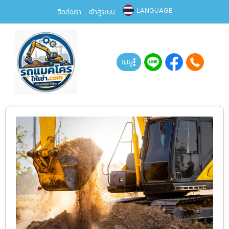
LANGUAGE
ติดต่อเรา
เข้าสู่ระบบ
เมนู