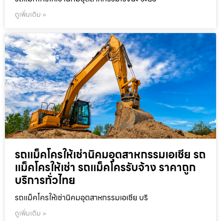
ดูเพิ่มเติม »
รถแม็คโครให้เช่านิคมอุตสาหกรรมเอเชีย รถ
แม็คโครให้เช่า รถแม็คโครรับจ้าง ราคาถูก
บริการทั่วไทย
รถแม็คโครให้เช่านิคมอุตสาหกรรมเอเชีย บริ
ดูเพิ่มเติม »