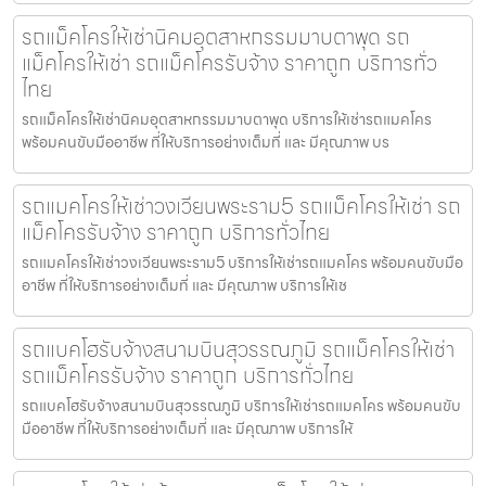
รถแม็คโครให้เช่านิคมอุตสาหกรรมมาบตาพุด รถ
แม็คโครให้เช่า รถแม็คโครรับจ้าง ราคาถูก บริการทั่ว
ไทย
รถแม็คโครให้เช่านิคมอุตสาหกรรมมาบตาพุด บริการให้เช่ารถแมคโคร
พร้อมคนขับมืออาชีพ ที่ให้บริการอย่างเต็มที่ และ มีคุณภาพ บร
รถแมคโครให้เช่าวงเวียนพระราม5 รถแม็คโครให้เช่า รถ
แม็คโครรับจ้าง ราคาถูก บริการทั่วไทย
รถแมคโครให้เช่าวงเวียนพระราม5 บริการให้เช่ารถแมคโคร พร้อมคนขับมือ
อาชีพ ที่ให้บริการอย่างเต็มที่ และ มีคุณภาพ บริการให้เช
รถแบคโฮรับจ้างสนามบินสุวรรณภูมิ รถแม็คโครให้เช่า
รถแม็คโครรับจ้าง ราคาถูก บริการทั่วไทย
รถแบคโฮรับจ้างสนามบินสุวรรณภูมิ บริการให้เช่ารถแมคโคร พร้อมคนขับ
มืออาชีพ ที่ให้บริการอย่างเต็มที่ และ มีคุณภาพ บริการให้