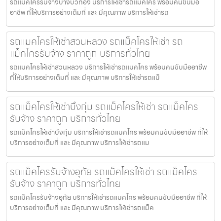
รถแม็คโครรับจ้างบางบัวทอง บริการให้เช่ารถแมคโคร พร้อมคนขับมือ
อาชีพ ที่ให้บริการอย่างเต็มที่ และ มีคุณภาพ บริการให้เช่ารถ
รถแมคโครให้เช่าสวนหลวง รถแม็คโครให้เช่า รถ
แม็คโครรับจ้าง ราคาถูก บริการทั่วไทย
รถแมคโครให้เช่าสวนหลวง บริการให้เช่ารถแมคโคร พร้อมคนขับมืออาชีพ
ที่ให้บริการอย่างเต็มที่ และ มีคุณภาพ บริการให้เช่ารถแม็
รถแม็คโครให้เช่าบึงกุ่ม รถแม็คโครให้เช่า รถแม็คโคร
รับจ้าง ราคาถูก บริการทั่วไทย
รถแม็คโครให้เช่าบึงกุ่ม บริการให้เช่ารถแมคโคร พร้อมคนขับมืออาชีพ ที่ให้
บริการอย่างเต็มที่ และ มีคุณภาพ บริการให้เช่ารถแม
รถแม็คโครรับจ้างอุทัย รถแม็คโครให้เช่า รถแม็คโคร
รับจ้าง ราคาถูก บริการทั่วไทย
รถแม็คโครรับจ้างอุทัย บริการให้เช่ารถแมคโคร พร้อมคนขับมืออาชีพ ที่ให้
บริการอย่างเต็มที่ และ มีคุณภาพ บริการให้เช่ารถแม็ค