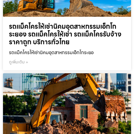
รถแม็คโครให้เช่านิคมอุตสาหกรรมเอ็กโก
ระยอง รถแม็คโครให้เช่า รถแม็คโครรับจ้าง
ราคาถูก บริการทั่วไทย
รถแม็คโครให้เช่านิคมอุตสาหกรรมเอ็กโกระยอ
ดูเพิ่มเติม »