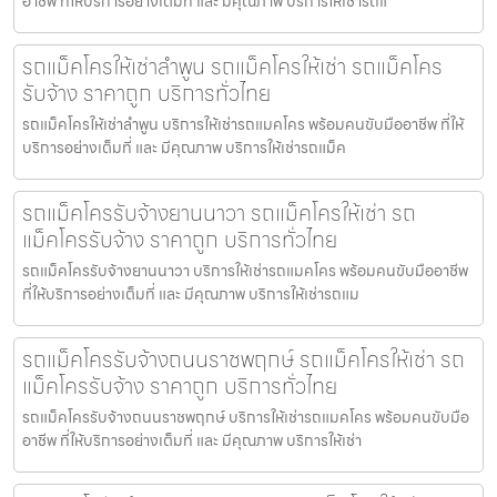
อาชีพ ที่ให้บริการอย่างเต็มที่ และ มีคุณภาพ บริการให้เช่ารถแ
รถแม็คโครให้เช่าลำพูน รถแม็คโครให้เช่า รถแม็คโคร
รับจ้าง ราคาถูก บริการทั่วไทย
รถแม็คโครให้เช่าลำพูน บริการให้เช่ารถแมคโคร พร้อมคนขับมืออาชีพ ที่ให้
บริการอย่างเต็มที่ และ มีคุณภาพ บริการให้เช่ารถแม็ค
รถแม็คโครรับจ้างยานนาวา รถแม็คโครให้เช่า รถ
แม็คโครรับจ้าง ราคาถูก บริการทั่วไทย
รถแม็คโครรับจ้างยานนาวา บริการให้เช่ารถแมคโคร พร้อมคนขับมืออาชีพ
ที่ให้บริการอย่างเต็มที่ และ มีคุณภาพ บริการให้เช่ารถแม
รถแม็คโครรับจ้างถนนราชพฤกษ์ รถแม็คโครให้เช่า รถ
แม็คโครรับจ้าง ราคาถูก บริการทั่วไทย
รถแม็คโครรับจ้างถนนราชพฤกษ์ บริการให้เช่ารถแมคโคร พร้อมคนขับมือ
อาชีพ ที่ให้บริการอย่างเต็มที่ และ มีคุณภาพ บริการให้เช่า