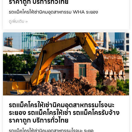
ราคาถูก บริการทั่วไทย
รถแม็คโครให้เช่านิคมอุตสาหกรรม WHA ระยอง
ดูเพิ่มเติม »
รถแม็คโครให้เช่านิคมอุตสาหกรรมโรจนะ
ระยอง รถแม็คโครให้เช่า รถแม็คโครรับจ้าง
ราคาถูก บริการทั่วไทย
รถแม็คโครให้เช่านิคมอุตสาหกรรมโรจนะ ระยอ