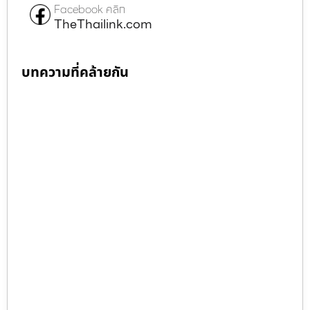
Facebook คลิก
TheThailink.com
บทความที่คล้ายกัน