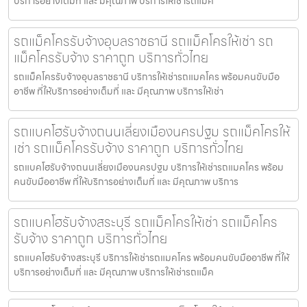
บริการอย่างเต็มที่ และ มีคุณภาพ บริการให้เช่ารถแม็ค
รถแม็คโครรับจ้างอุบลราชธานี รถแม็คโครให้เช่า รถ
แม็คโครรับจ้าง ราคาถูก บริการทั่วไทย
รถแม็คโครรับจ้างอุบลราชธานี บริการให้เช่ารถแมคโคร พร้อมคนขับมือ
อาชีพ ที่ให้บริการอย่างเต็มที่ และ มีคุณภาพ บริการให้เช่า
รถแบคโฮรับจ้างถนนเลี่ยงเมืองนครปฐม รถแม็คโครให้
เช่า รถแม็คโครรับจ้าง ราคาถูก บริการทั่วไทย
รถแบคโฮรับจ้างถนนเลี่ยงเมืองนครปฐม บริการให้เช่ารถแมคโคร พร้อม
คนขับมืออาชีพ ที่ให้บริการอย่างเต็มที่ และ มีคุณภาพ บริการ
รถแบคโฮรับจ้างสระบุรี รถแม็คโครให้เช่า รถแม็คโคร
รับจ้าง ราคาถูก บริการทั่วไทย
รถแบคโฮรับจ้างสระบุรี บริการให้เช่ารถแมคโคร พร้อมคนขับมืออาชีพ ที่ให้
บริการอย่างเต็มที่ และ มีคุณภาพ บริการให้เช่ารถแม็ค