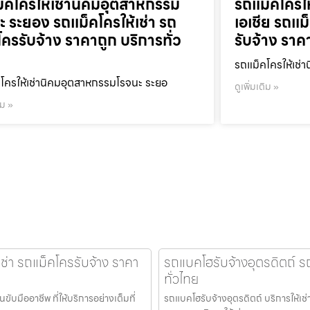
็คโครให้เช่านิคมอุตสาหกรรม
รถแม็คโครใ
ะ ระยอง รถแม็คโครให้เช่า รถ
เอเชีย รถแม
โครรับจ้าง ราคาถูก บริการทั่ว
รับจ้าง ราค
รถแม็คโครให้เช่า
โครให้เช่านิคมอุตสาหกรรมโรจนะ ระยอ
ดูเพิ่มเติม »
ิม »
ช่า รถแม็คโครรับจ้าง ราคา
รถแบคโฮรับจ้างอุตรดิตถ์ รถ
ทั่วไทย
บมืออาชีพ ที่ให้บริการอย่างเต็มที่
รถแบคโฮรับจ้างอุตรดิตถ์ บริการให้เช่