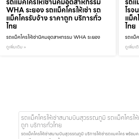
รถแม็คโครให้เช่านิคมอุตสาหกรรม
รถแม
WHA ระยอง รถแม็คโครให้เช่า รถ
โรจน
แม็คโครรับจ้าง ราคาถูก บริการทั่ว
แม็ค
ไทย
ไทย
รถแม็คโครให้เช่านิคมอุตสาหกรรม WHA ระยอง
รถแม็ค
ดูเพิ่มเติม »
ดูเพิ่มเต
รถแม็คโครให้เช่าสนามบินสุวรรณภูมิ รถแม็คโครให้เ
ถูก บริการทั่วไทย
รถแม็คโครให้เช่าสนามบินสุวรรณภูมิ บริการให้เช่ารถแมคโคร พร้อมคนขั