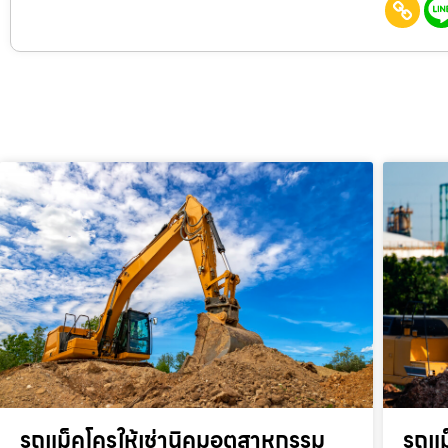
รถแม็คโครให้เช่านิคมอุตสาหกรรม
รถแม