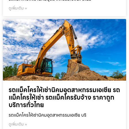
ดูเพิ่มเติม »
รถแม็คโครให้เช่านิคมอุตสาหกรรมเอเชีย รถ
แม็คโครให้เช่า รถแม็คโครรับจ้าง ราคาถูก
บริการทั่วไทย
รถแม็คโครให้เช่านิคมอุตสาหกรรมเอเชีย บริ
ดูเพิ่มเติม »