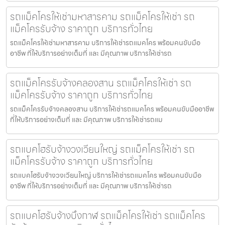
รถแม็คโครให้เช่ามหาสารคาม รถแม็คโครให้เช่า รถ
แม็คโครรับจ้าง ราคาถูก บริการทั่วไทย
รถแม็คโครให้เช่ามหาสารคาม บริการให้เช่ารถแมคโคร พร้อมคนขับมือ
อาชีพ ที่ให้บริการอย่างเต็มที่ และ มีคุณภาพ บริการให้เช่ารถ
รถแม็คโครรับจ้างคลองสาน รถแม็คโครให้เช่า รถ
แม็คโครรับจ้าง ราคาถูก บริการทั่วไทย
รถแม็คโครรับจ้างคลองสาน บริการให้เช่ารถแมคโคร พร้อมคนขับมืออาชีพ
ที่ให้บริการอย่างเต็มที่ และ มีคุณภาพ บริการให้เช่ารถแม
รถแบคโฮรับจ้างวงเวียนใหญ่ รถแม็คโครให้เช่า รถ
แม็คโครรับจ้าง ราคาถูก บริการทั่วไทย
รถแบคโฮรับจ้างวงเวียนใหญ่ บริการให้เช่ารถแมคโคร พร้อมคนขับมือ
อาชีพ ที่ให้บริการอย่างเต็มที่ และ มีคุณภาพ บริการให้เช่ารถ
รถแบคโฮรับจ้างบึงกาฬ รถแม็คโครให้เช่า รถแม็คโคร