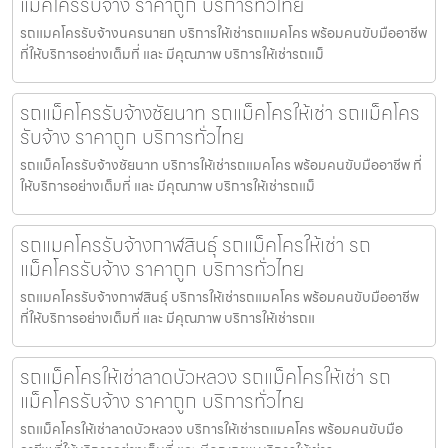
แม็คโครรับจ้าง ราคาถูก บริการทั่วไทย
รถแมคโครรับจ้างนครนายก บริการให้เช่ารถแมคโคร พร้อมคนขับมืออาชีพ
ที่ให้บริการอย่างเต็มที่ และ มีคุณภาพ บริการให้เช่ารถแม็
รถแม็คโครรับจ้างชัยนาท รถแม็คโครให้เช่า รถแม็คโคร
รับจ้าง ราคาถูก บริการทั่วไทย
รถแม็คโครรับจ้างชัยนาท บริการให้เช่ารถแมคโคร พร้อมคนขับมืออาชีพ ที่
ให้บริการอย่างเต็มที่ และ มีคุณภาพ บริการให้เช่ารถแม็
รถแมคโครรับจ้างกาฬสินธุ์ รถแม็คโครให้เช่า รถ
แม็คโครรับจ้าง ราคาถูก บริการทั่วไทย
รถแมคโครรับจ้างกาฬสินธุ์ บริการให้เช่ารถแมคโคร พร้อมคนขับมืออาชีพ
ที่ให้บริการอย่างเต็มที่ และ มีคุณภาพ บริการให้เช่ารถแ
รถแม็คโครให้เช่าลาดบัวหลวง รถแม็คโครให้เช่า รถ
แม็คโครรับจ้าง ราคาถูก บริการทั่วไทย
รถแม็คโครให้เช่าลาดบัวหลวง บริการให้เช่ารถแมคโคร พร้อมคนขับมือ