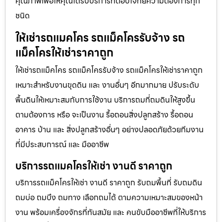
คุณภาพเพื่อให้คุณได้รับบริการที่ตอบโจทย์ความต้องการทุก
ชนิด
ให้เช่ารถแมคโคร รถแม็คโครรับจ้าง รถ
แม็คโครให้เช่าราคาถูก
ให้เช่ารถแม็คโคร รถแม็คโครรับจ้าง รถแม็คโครให้เช่าราคาถูก
เหมาะสำหรับงานขุดดิน และ งานอื่นๆ อีกมากมาย ปรับระดับ
พื้นดินให้เหมาะสมกับการใช้งาน บริการถมที่ถมดินให้สูงขึ้น
ตามต้องการ หรือ จะเป็นงาน รื้อถอนสิ่งปลูกสร้าง รื้อถอน
อาคาร บ้าน และ สิ่งปลูกสร้างอื่นๆ อย่างปลอดภัยด้วยทีมงาน
ที่มีประสบการณ์ และ มืออาชีพ
บริการรถแมคโครให้เช่า งานดี ราคาถูก
บริการรถแม็คโครให้เช่า งานดี ราคาถูก รับถมพื้นที่ รับถมดิน
ถมบ่อ ถมบึง ถมทาง เลือกถมได้ ตามความเหมาะสมของหน้า
งาน พร้อมเครื่องจักรที่ทันสมัย และ คนขับมืออาชีพที่ให้บริการ