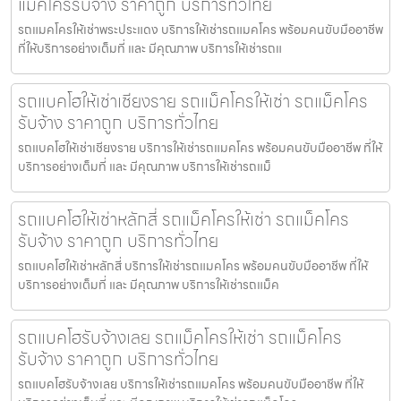
แม็คโครรับจ้าง ราคาถูก บริการทั่วไทย
รถแมคโครให้เช่าพระประแดง บริการให้เช่ารถแมคโคร พร้อมคนขับมืออาชีพ
ที่ให้บริการอย่างเต็มที่ และ มีคุณภาพ บริการให้เช่ารถแ
รถแบคโฮให้เช่าเชียงราย รถแม็คโครให้เช่า รถแม็คโคร
รับจ้าง ราคาถูก บริการทั่วไทย
รถแบคโฮให้เช่าเชียงราย บริการให้เช่ารถแมคโคร พร้อมคนขับมืออาชีพ ที่ให้
บริการอย่างเต็มที่ และ มีคุณภาพ บริการให้เช่ารถแม็
รถแบคโฮให้เช่าหลักสี่ รถแม็คโครให้เช่า รถแม็คโคร
รับจ้าง ราคาถูก บริการทั่วไทย
รถแบคโฮให้เช่าหลักสี่ บริการให้เช่ารถแมคโคร พร้อมคนขับมืออาชีพ ที่ให้
บริการอย่างเต็มที่ และ มีคุณภาพ บริการให้เช่ารถแม็ค
รถแบคโฮรับจ้างเลย รถแม็คโครให้เช่า รถแม็คโคร
รับจ้าง ราคาถูก บริการทั่วไทย
รถแบคโฮรับจ้างเลย บริการให้เช่ารถแมคโคร พร้อมคนขับมืออาชีพ ที่ให้