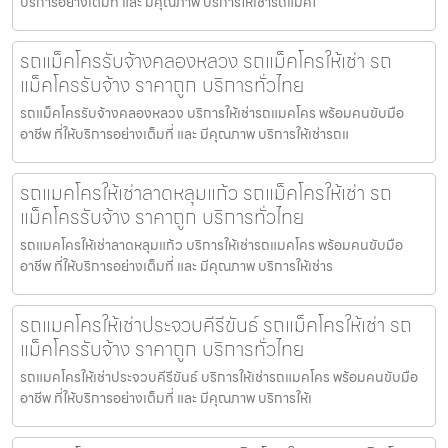
บริการอย่างเต็มที่ และ มีคุณภาพ บริการให้เช่ารถแม็คโ
รถแม็คโครรับจ้างคลองหลวง รถแม็คโครให้เช่า รถ
แม็คโครรับจ้าง ราคาถูก บริการทั่วไทย
รถแม็คโครรับจ้างคลองหลวง บริการให้เช่ารถแมคโคร พร้อมคนขับมือ
อาชีพ ที่ให้บริการอย่างเต็มที่ และ มีคุณภาพ บริการให้เช่ารถแ
รถแมคโครให้เช่าลาดหลุมแก้ว รถแม็คโครให้เช่า รถ
แม็คโครรับจ้าง ราคาถูก บริการทั่วไทย
รถแมคโครให้เช่าลาดหลุมแก้ว บริการให้เช่ารถแมคโคร พร้อมคนขับมือ
อาชีพ ที่ให้บริการอย่างเต็มที่ และ มีคุณภาพ บริการให้เช่าร
รถแมคโครให้เช่าประจวบคีรีขันธ์ รถแม็คโครให้เช่า รถ
แม็คโครรับจ้าง ราคาถูก บริการทั่วไทย
รถแมคโครให้เช่าประจวบคีรีขันธ์ บริการให้เช่ารถแมคโคร พร้อมคนขับมือ
อาชีพ ที่ให้บริการอย่างเต็มที่ และ มีคุณภาพ บริการให้เ