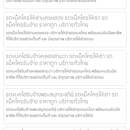
บริการอย่างเต็มที่ และ มีคุณภาพ บริการให้เช่ารถแม็คโคร
รถแม็คโครให้เช่านครหลวง รถแม็คโครให้เช่า รถ
แม็คโครรับจ้าง ราคาถูก บริการทั่วไทย
รถแม็คโครให้เช่านครหลวง บริการให้เช่ารถแมคโคร พร้อมคนขับมืออาชีพ
ที่ให้บริการอย่างเต็มที่ และ มีคุณภาพ บริการให้เช่ารถแม
รถแบคโฮรับจ้างคลองสามวา รถแม็คโครให้เช่า รถ
แม็คโครรับจ้าง ราคาถูก บริการทั่วไทย
รถแบคโฮรับจ้างคลองสามวา บริการให้เช่ารถแมคโคร พร้อมคนขับมือ
อาชีพ ที่ให้บริการอย่างเต็มที่ และ มีคุณภาพ บริการให้เช่ารถแม
รถแบคโฮรับจ้างพระสมุทรเจดีย์ รถแม็คโครให้เช่า รถ
แม็คโครรับจ้าง ราคาถูก บริการทั่วไทย
รถแบคโฮรับจ้างพระสมุทรเจดีย์ บริการให้เช่ารถแมคโคร พร้อมคนขับมือ
อาชีพ ที่ให้บริการอย่างเต็มที่ และ มีคุณภาพ บริการให้เช่