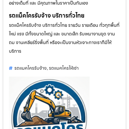
อย่างเต็มที่ และ มีคุณภาพในราคาเป็นกันเอง
รถแม็คโครรับจ้าง บริการทั่วไทย
รถแม็คโครรับจ้าง บริการทั่วไทย รายวัน รายเดือน ทั่วทุกพื้นที่
ใหม่ แรง มีทั้งขนาดใหญ่ และ ขนาดเล็ก รับเหมางานขุด งาน
ถม งานเคลียร์ริ่งพื้นที่ หรือจะเป็นงานหัวเจาะทางเราก็มีให้
บริการ
รถแมคโครรับจ้าง
รถแมคโครให้เช่า
,