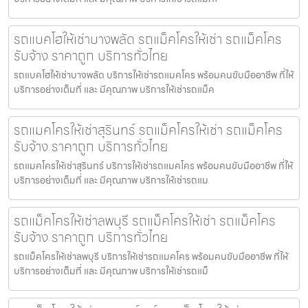
รถแบคโฮให้เช่าบางพลัด รถแม็คโครให้เช่า รถแม็คโคร
รับจ้าง ราคาถูก บริการทั่วไทย
รถแบคโฮให้เช่าบางพลัด บริการให้เช่ารถแมคโคร พร้อมคนขับมืออาชีพ ที่ให้
บริการอย่างเต็มที่ และ มีคุณภาพ บริการให้เช่ารถแม็ค
รถแมคโครให้เช่าสุรินทร์ รถแม็คโครให้เช่า รถแม็คโคร
รับจ้าง ราคาถูก บริการทั่วไทย
รถแมคโครให้เช่าสุรินทร์ บริการให้เช่ารถแมคโคร พร้อมคนขับมืออาชีพ ที่ให้
บริการอย่างเต็มที่ และ มีคุณภาพ บริการให้เช่ารถแม
รถแม็คโครให้เช่าลพบุรี รถแม็คโครให้เช่า รถแม็คโคร
รับจ้าง ราคาถูก บริการทั่วไทย
รถแม็คโครให้เช่าลพบุรี บริการให้เช่ารถแมคโคร พร้อมคนขับมืออาชีพ ที่ให้
บริการอย่างเต็มที่ และ มีคุณภาพ บริการให้เช่ารถแม็