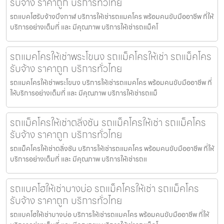
รับจ้าง ราคาถูก บริการทั่วไทย
รถแบคโฮรับจ้างบึงกาฬ บริการให้เช่ารถแมคโคร พร้อมคนขับมืออาชีพ ที่ให้
บริการอย่างเต็มที่ และ มีคุณภาพ บริการให้เช่ารถแม็คโ
รถแมคโครให้เช่าพระโขนง รถแม็คโครให้เช่า รถแม็คโคร
รับจ้าง ราคาถูก บริการทั่วไทย
รถแมคโครให้เช่าพระโขนง บริการให้เช่ารถแมคโคร พร้อมคนขับมืออาชีพ ที่
ให้บริการอย่างเต็มที่ และ มีคุณภาพ บริการให้เช่ารถแม็
รถแม็คโครให้เช่าตลิ่งชัน รถแม็คโครให้เช่า รถแม็คโคร
รับจ้าง ราคาถูก บริการทั่วไทย
รถแม็คโครให้เช่าตลิ่งชัน บริการให้เช่ารถแมคโคร พร้อมคนขับมืออาชีพ ที่ให้
บริการอย่างเต็มที่ และ มีคุณภาพ บริการให้เช่ารถแ
รถแบคโฮให้เช่าบางบ่อ รถแม็คโครให้เช่า รถแม็คโคร
รับจ้าง ราคาถูก บริการทั่วไทย
รถแบคโฮให้เช่าบางบ่อ บริการให้เช่ารถแมคโคร พร้อมคนขับมืออาชีพ ที่ให้