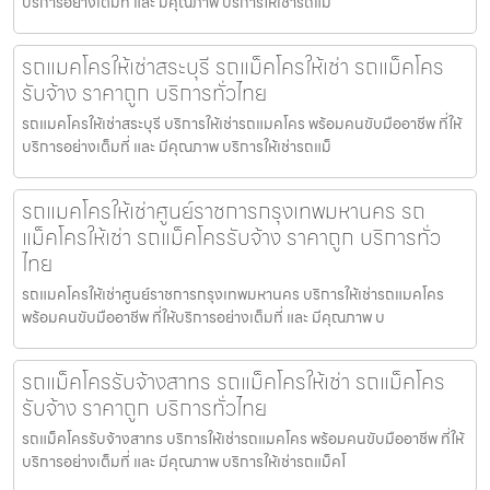
บริการอย่างเต็มที่ และ มีคุณภาพ บริการให้เช่ารถแม
รถแมคโครให้เช่าสระบุรี รถแม็คโครให้เช่า รถแม็คโคร
รับจ้าง ราคาถูก บริการทั่วไทย
รถแมคโครให้เช่าสระบุรี บริการให้เช่ารถแมคโคร พร้อมคนขับมืออาชีพ ที่ให้
บริการอย่างเต็มที่ และ มีคุณภาพ บริการให้เช่ารถแม็
รถแมคโครให้เช่าศูนย์ราชการกรุงเทพมหานคร รถ
แม็คโครให้เช่า รถแม็คโครรับจ้าง ราคาถูก บริการทั่ว
ไทย
รถแมคโครให้เช่าศูนย์ราชการกรุงเทพมหานคร บริการให้เช่ารถแมคโคร
พร้อมคนขับมืออาชีพ ที่ให้บริการอย่างเต็มที่ และ มีคุณภาพ บ
รถแม็คโครรับจ้างสาทร รถแม็คโครให้เช่า รถแม็คโคร
รับจ้าง ราคาถูก บริการทั่วไทย
รถแม็คโครรับจ้างสาทร บริการให้เช่ารถแมคโคร พร้อมคนขับมืออาชีพ ที่ให้
บริการอย่างเต็มที่ และ มีคุณภาพ บริการให้เช่ารถแม็คโ