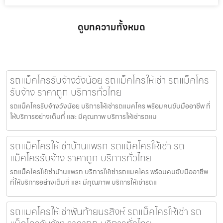
ดูบทความทั้งหมด
รถแม็คโครรับจ้างวังน้อย รถแม็คโครให้เช่า รถแม็คโคร
รับจ้าง ราคาถูก บริการทั่วไทย
รถแม็คโครรับจ้างวังน้อย บริการให้เช่ารถแมคโคร พร้อมคนขับมืออาชีพ ที่
ให้บริการอย่างเต็มที่ และ มีคุณภาพ บริการให้เช่ารถแม
รถแม็คโครให้เช่าบ้านแพรก รถแม็คโครให้เช่า รถ
แม็คโครรับจ้าง ราคาถูก บริการทั่วไทย
รถแม็คโครให้เช่าบ้านแพรก บริการให้เช่ารถแมคโคร พร้อมคนขับมืออาชีพ
ที่ให้บริการอย่างเต็มที่ และ มีคุณภาพ บริการให้เช่ารถแ
รถแมคโครให้เช่าพันท้ายนรสิงห์ รถแม็คโครให้เช่า รถ