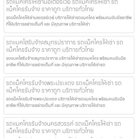
รถแม็คโครให้เช่ามอเตอร์เวย์ รถแม็คโครให้เช่า รถ
แม็คโครรับจ้าง ราคาถูก บริการทั่วไทย
รถแม็คโครให้เช่ามอเตอร์เวย์ บริการให้เช่ารถแมคโคร พร้อมคนขับมืออาชีพ
ที่ให้บริการอย่างเต็มที่ และ มีคุณภาพ บริการให้เช่า
รถแบคโฮรับจ้างสมุทรปราการ รถแม็คโครให้เช่า รถ
แม็คโครรับจ้าง ราคาถูก บริการทั่วไทย
รถแบคโฮรับจ้างสมุทรปราการ บริการให้เช่ารถแมคโคร พร้อมคนขับมือ
อาชีพ ที่ให้บริการอย่างเต็มที่ และ มีคุณภาพ บริการให้เช่ารถ
รถแม็คโครรับจ้างพระประแดง รถแม็คโครให้เช่า รถ
แม็คโครรับจ้าง ราคาถูก บริการทั่วไทย
รถแม็คโครรับจ้างพระประแดง บริการให้เช่ารถแมคโคร พร้อมคนขับมือ
อาชีพ ที่ให้บริการอย่างเต็มที่ และ มีคุณภาพ บริการให้เช่ารถ
รถแมคโครรับจ้างนครสวรรค์ รถแม็คโครให้เช่า รถ
แม็คโครรับจ้าง ราคาถูก บริการทั่วไทย