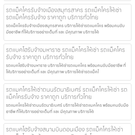
รถแม็คโครรับจ้างเมืองสมุทรสาคร รถแม็คโครให้เช่า
รถแม็คโครรับจ้าง ราคาถูก บริการทั่วไทย
รถแม็คโครรับจ้างเมืองสมุทรสาคร บริการให้เช่ารถแมคโคร พร้อมคนขับ
มืออาชีพ ที่ให้บริการอย่างเต็มที่ และ มีคุณภาพ บริการให้เ
รถแบคโฮรับจ้างมหาราช รถแม็คโครให้เช่า รถแม็คโคร
รับจ้าง ราคาถูก บริการทั่วไทย
รถแบคโฮรับจ้างมหาราช บริการให้เช่ารถแมคโคร พร้อมคนขับมืออาชีพ ที่
ให้บริการอย่างเต็มที่ และ มีคุณภาพ บริการให้เช่ารถแม็คโ
รถแมคโครให้เช่าถนนรัตนาธิเบศร์ รถแม็คโครให้เช่า รถ
แม็คโครรับจ้าง ราคาถูก บริการทั่วไทย
รถแมคโครให้เช่าถนนรัตนาธิเบศร์ บริการให้เช่ารถแมคโคร พร้อมคนขับมือ
อาชีพ ที่ให้บริการอย่างเต็มที่ และ มีคุณภาพ บริการให้เ
รถแบคโฮรับจ้างสนามบินดอนเมือง รถแม็คโครให้เช่า