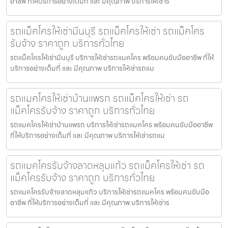
อาชีพ ที่ให้บริการอย่างเต็มที่ และ มีคุณภาพ บริการให้เช่าร
รถแม็คโครให้เช่ามีนบุรี รถแม็คโครให้เช่า รถแม็คโคร
รับจ้าง ราคาถูก บริการทั่วไทย
รถแม็คโครให้เช่ามีนบุรี บริการให้เช่ารถแมคโคร พร้อมคนขับมืออาชีพ ที่ให้
บริการอย่างเต็มที่ และ มีคุณภาพ บริการให้เช่ารถแม
รถแมคโครให้เช่าบ้านแพรก รถแม็คโครให้เช่า รถ
แม็คโครรับจ้าง ราคาถูก บริการทั่วไทย
รถแมคโครให้เช่าบ้านแพรก บริการให้เช่ารถแมคโคร พร้อมคนขับมืออาชีพ
ที่ให้บริการอย่างเต็มที่ และ มีคุณภาพ บริการให้เช่ารถแม
รถแมคโครรับจ้างลาดหลุมแก้ว รถแม็คโครให้เช่า รถ
แม็คโครรับจ้าง ราคาถูก บริการทั่วไทย
รถแมคโครรับจ้างลาดหลุมแก้ว บริการให้เช่ารถแมคโคร พร้อมคนขับมือ
อาชีพ ที่ให้บริการอย่างเต็มที่ และ มีคุณภาพ บริการให้เช่าร