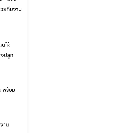
ด้วยทีมงาน
ินให้
ิ่งปลูก
น พร้อม
ม งาน