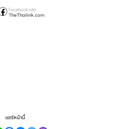
Facebook คลิก
TheThailink.com
แชร์หน้านี้