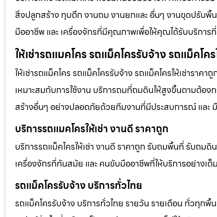
สิ่งปลูกสร้าง ทุบตึก งานถม งานยกและ อื่นๆ งานขุดปรับพื
มืออาชีพ และ เครื่องจักรที่มีคุณภาพเพื่อให้คุณได้รับบริก
ให้เช่ารถแมคโคร รถแม็คโครรับจ้าง รถแม็คโครใ
ให้เช่ารถแม็คโคร รถแม็คโครรับจ้าง รถแม็คโครให้เช่าราคาถู
เหมาะสมกับการใช้งาน บริการถมที่ถมดินให้สูงขึ้นตามต้องการ
สร้างอื่นๆ อย่างปลอดภัยด้วยทีมงานที่มีประสบการณ์ และ ม
บริการรถแมคโครให้เช่า งานดี ราคาถูก
บริการรถแม็คโครให้เช่า งานดี ราคาถูก รับถมพื้นที่ รับ
เครื่องจักรที่ทันสมัย และ คนขับมืออาชีพที่ให้บริการอย่างเต
รถแม็คโครรับจ้าง บริการทั่วไทย
รถแม็คโครรับจ้าง บริการทั่วไทย รายวัน รายเดือน ทั่วทุกพื