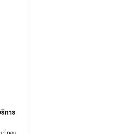
บริการ
นที่ ถอน