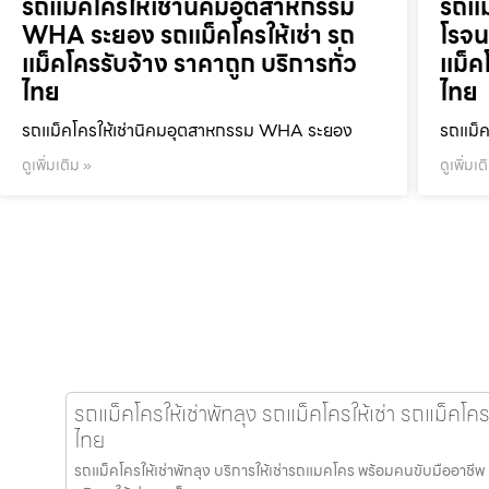
รถแม็คโครให้เช่านิคมอุตสาหกรรม
รถแม
WHA ระยอง รถแม็คโครให้เช่า รถ
โรจน
แม็คโครรับจ้าง ราคาถูก บริการทั่ว
แม็ค
ไทย
ไทย
รถแม็คโครให้เช่านิคมอุตสาหกรรม WHA ระยอง
รถแม็ค
ดูเพิ่มเติม »
ดูเพิ่มเต
รถแม็คโครให้เช่าพัทลุง รถแม็คโครให้เช่า รถแม็คโคร
ไทย
รถแม็คโครให้เช่าพัทลุง บริการให้เช่ารถแมคโคร พร้อมคนขับมืออาชีพ ที