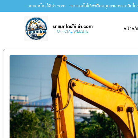
รถแมคโครให้เช่า.com
: รถแบคโฮให้เช่านิคมอุตสาหกรรมเอ็กโกร
รถแมคโครให้เช่า.com
หน้าหล
OFFICIAL WEBSITE