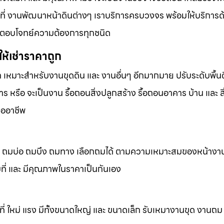
้นที่ งานพัฒนาหน้าดินต่างๆ เราบริการครบวงจร พร้อมให้บริการ
ารที่ตอบโจทย์ความต้องการทุกชนิด
ห้เช่าราคาถูก
ก เหมาะสำหรับงานขุดดิน และ งานอื่นๆ อีกมากมาย ปรับระดับพื้นด
 หรือ จะเป็นงาน รื้อถอนสิ่งปลูกสร้าง รื้อถอนอาคาร บ้าน และ ส
ืออาชีพ
ถมดิน ถมบ่อ ถมบึง ถมทาง เลือกถมได้ ตามความเหมาะสมของหน้างา
็มที่ และ มีคุณภาพในราคาเป็นกันเอง
้นที่ ใหม่ แรง มีทั้งขนาดใหญ่ และ ขนาดเล็ก รับเหมางานขุด งานถ