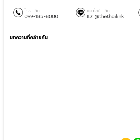
โทร คลิก
แอดไลน์ คลิก
099-185-8000
ID: @thethailink
บทความที่คล้ายกัน