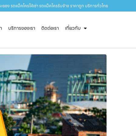
ะยอง รถแม็คโครให้เช่า รถแม็คโครรับจ้าง ราคาถูก บริการทั่วไทย
ัก
บริการของเรา
ติดต่อเรา
เกี่ยวกับ