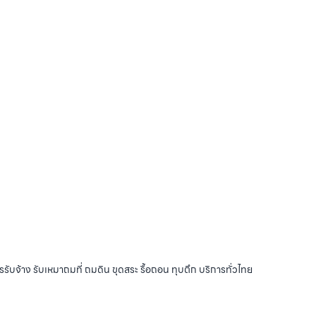
รับจ้าง รับเหมาถมที่ ถมดิน ขุดสระ รื้อถอน ทุบตึก บริการทั่วไทย