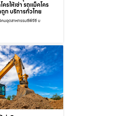
คโครให้เช่า รถแม็คโคร
าถูก บริการทั่วไทย
นิคมอุตสาหกรรมซีพีจีซี บ