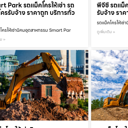
t Park รถแม็คโครให้เช่า รถ
พีจีซี รถแม็
โครรับจ้าง ราคาถูก บริการทั่ว
รับจ้าง ราค
รถแม็คโครให้เช่า
โครให้เช่านิคมอุตสาหกรรม Smart Par
ดูเพิ่มเติม »
ิม »