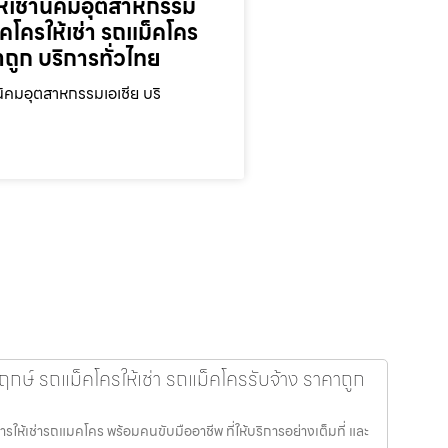
ห้เช่านิคมอุตสาหกรรม
็คโครให้เช่า รถแม็คโคร
าถูก บริการทั่วไทย
นิคมอุตสาหกรรมเอเชีย บริ
ษ์ รถแม็คโครให้เช่า รถแม็คโครรับจ้าง ราคาถูก
ห้เช่ารถแมคโคร พร้อมคนขับมืออาชีพ ที่ให้บริการอย่างเต็มที่ และ