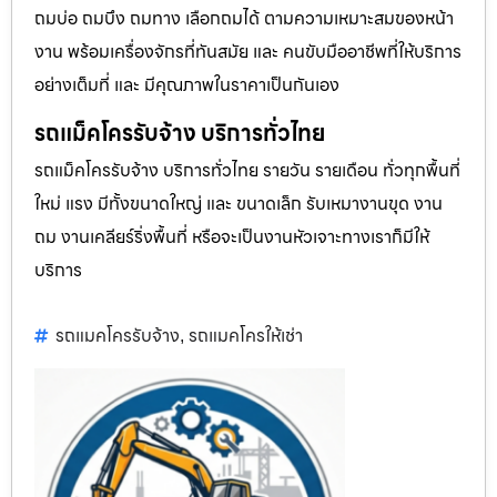
ถมบ่อ ถมบึง ถมทาง เลือกถมได้ ตามความเหมาะสมของหน้า
งาน พร้อมเครื่องจักรที่ทันสมัย และ คนขับมืออาชีพที่ให้บริการ
อย่างเต็มที่ และ มีคุณภาพในราคาเป็นกันเอง
รถแม็คโครรับจ้าง บริการทั่วไทย
รถแม็คโครรับจ้าง บริการทั่วไทย รายวัน รายเดือน ทั่วทุกพื้นที่
ใหม่ แรง มีทั้งขนาดใหญ่ และ ขนาดเล็ก รับเหมางานขุด งาน
ถม งานเคลียร์ริ่งพื้นที่ หรือจะเป็นงานหัวเจาะทางเราก็มีให้
บริการ
รถแมคโครรับจ้าง
รถแมคโครให้เช่า
,