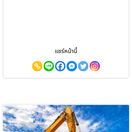
แชร์หน้านี้