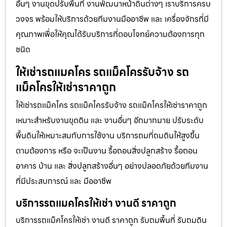
อื่นๆ งานขุดปรับพื้นที่ งานพัฒนาหน้าดินต่างๆ เราบริการครบ
วงจร พร้อมให้บริการด้วยทีมงานมืออาชีพ และ เครื่องจักรที่มี
คุณภาพเพื่อให้คุณได้รับบริการที่ตอบโจทย์ความต้องการทุก
ชนิด
ให้เช่ารถแมคโคร รถแม็คโครรับจ้าง รถ
แม็คโครให้เช่าราคาถูก
ให้เช่ารถแม็คโคร รถแม็คโครรับจ้าง รถแม็คโครให้เช่าราคาถูก
เหมาะสำหรับงานขุดดิน และ งานอื่นๆ อีกมากมาย ปรับระดับ
พื้นดินให้เหมาะสมกับการใช้งาน บริการถมที่ถมดินให้สูงขึ้น
ตามต้องการ หรือ จะเป็นงาน รื้อถอนสิ่งปลูกสร้าง รื้อถอน
อาคาร บ้าน และ สิ่งปลูกสร้างอื่นๆ อย่างปลอดภัยด้วยทีมงาน
ที่มีประสบการณ์ และ มืออาชีพ
บริการรถแมคโครให้เช่า งานดี ราคาถูก
บริการรถแม็คโครให้เช่า งานดี ราคาถูก รับถมพื้นที่ รับถมดิน