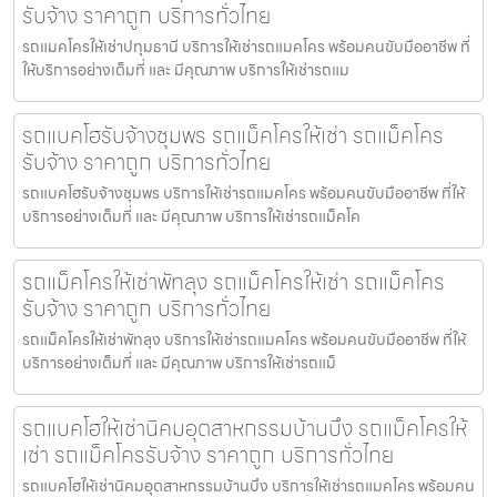
รับจ้าง ราคาถูก บริการทั่วไทย
รถแมคโครให้เช่าปทุมธานี บริการให้เช่ารถแมคโคร พร้อมคนขับมืออาชีพ ที่
ให้บริการอย่างเต็มที่ และ มีคุณภาพ บริการให้เช่ารถแม
รถแบคโฮรับจ้างชุมพร รถแม็คโครให้เช่า รถแม็คโคร
รับจ้าง ราคาถูก บริการทั่วไทย
รถแบคโฮรับจ้างชุมพร บริการให้เช่ารถแมคโคร พร้อมคนขับมืออาชีพ ที่ให้
บริการอย่างเต็มที่ และ มีคุณภาพ บริการให้เช่ารถแม็คโค
รถแม็คโครให้เช่าพัทลุง รถแม็คโครให้เช่า รถแม็คโคร
รับจ้าง ราคาถูก บริการทั่วไทย
รถแม็คโครให้เช่าพัทลุง บริการให้เช่ารถแมคโคร พร้อมคนขับมืออาชีพ ที่ให้
บริการอย่างเต็มที่ และ มีคุณภาพ บริการให้เช่ารถแม็
รถแบคโฮให้เช่านิคมอุตสาหกรรมบ้านบึง รถแม็คโครให้
เช่า รถแม็คโครรับจ้าง ราคาถูก บริการทั่วไทย
รถแบคโฮให้เช่านิคมอุตสาหกรรมบ้านบึง บริการให้เช่ารถแมคโคร พร้อมคน