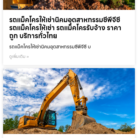
รถแม็คโครให้เช่านิคมอุตสาหกรรมซีพีจีซี
รถแม็คโครให้เช่า รถแม็คโครรับจ้าง ราคา
ถูก บริการทั่วไทย
รถแม็คโครให้เช่านิคมอุตสาหกรรมซีพีจีซี บ
ดูเพิ่มเติม »