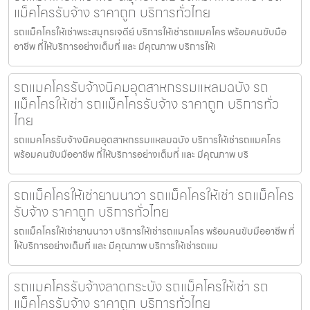
แม็คโครรับจ้าง ราคาถูก บริการทั่วไทย
รถแม็คโครให้เช่าพระสมุทรเจดีย์ บริการให้เช่ารถแมคโคร พร้อมคนขับมือ
อาชีพ ที่ให้บริการอย่างเต็มที่ และ มีคุณภาพ บริการให้เ
รถแมคโครรับจ้างนิคมอุตสาหกรรมแหลมฉบัง รถ
แม็คโครให้เช่า รถแม็คโครรับจ้าง ราคาถูก บริการทั่ว
ไทย
รถแมคโครรับจ้างนิคมอุตสาหกรรมแหลมฉบัง บริการให้เช่ารถแมคโคร
พร้อมคนขับมืออาชีพ ที่ให้บริการอย่างเต็มที่ และ มีคุณภาพ บริ
รถแม็คโครให้เช่ายานนาวา รถแม็คโครให้เช่า รถแม็คโคร
รับจ้าง ราคาถูก บริการทั่วไทย
รถแม็คโครให้เช่ายานนาวา บริการให้เช่ารถแมคโคร พร้อมคนขับมืออาชีพ ที่
ให้บริการอย่างเต็มที่ และ มีคุณภาพ บริการให้เช่ารถแม
รถแมคโครรับจ้างลาดกระบัง รถแม็คโครให้เช่า รถ
แม็คโครรับจ้าง ราคาถูก บริการทั่วไทย