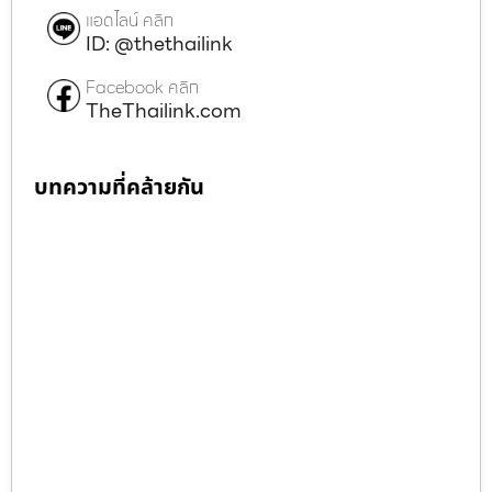
แอดไลน์ คลิก
ID: @thethailink
Facebook คลิก
TheThailink.com
บทความที่คล้ายกัน