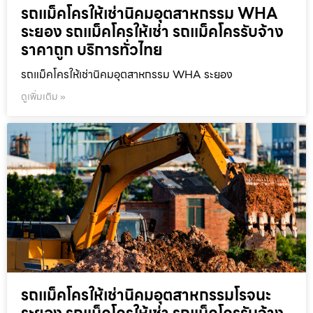
รถแม็คโครให้เช่านิคมอุตสาหกรรม WHA
ระยอง รถแม็คโครให้เช่า รถแม็คโครรับจ้าง
ราคาถูก บริการทั่วไทย
รถแม็คโครให้เช่านิคมอุตสาหกรรม WHA ระยอง
ดูเพิ่มเติม »
รถแม็คโครให้เช่านิคมอุตสาหกรรมโรจนะ