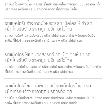
รถแบคโฮรับจ้างบางแค บริการให้เช่ารถแมคโคร พร้อมคนขับมืออาชีพ ที่ให้
บริการอย่างเต็มที่ และ มีคุณภาพ บริการให้เช่ารถแม็คโค
รถแบคโฮรับจ้างลาดบัวหลวง รถแม็คโครให้เช่า รถ
แม็คโครรับจ้าง ราคาถูก บริการทั่วไทย
รถแบคโฮรับจ้างลาดบัวหลวง บริการให้เช่ารถแมคโคร พร้อมคนขับมือ
อาชีพ ที่ให้บริการอย่างเต็มที่ และ มีคุณภาพ บริการให้เช่ารถแ
รถแม็คโครให้เช่านครสวรรค์ รถแม็คโครให้เช่า รถ
แม็คโครรับจ้าง ราคาถูก บริการทั่วไทย
รถแม็คโครให้เช่านครสวรรค์ บริการให้เช่ารถแมคโคร พร้อมคนขับมืออาชีพ
ที่ให้บริการอย่างเต็มที่ และ มีคุณภาพ บริการให้เช่ารถ
รถแม็คโครให้เช่าสัมพันธวงศ์ รถแม็คโครให้เช่า รถ
แม็คโครรับจ้าง ราคาถูก บริการทั่วไทย
รถแม็คโครให้เช่าสัมพันธวงศ์ บริการให้เช่ารถแมคโคร พร้อมคนขับมือ
อาชีพ ที่ให้บริการอย่างเต็มที่ และ มีคุณภาพ บริการให้เช่า