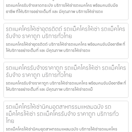
รถแมคโครรับจ้างลาดกระบัง บริการให้เช่ารถแมคโคร พร้อมคนขับมือ
อาชีพ ที่ให้บริการอย่างเต็มที่ และ มีคุณภาพ บริการให้เช่ารถแ
รถแมคโครให้เช่าอุตรดิตถ์ รถแม็คโครให้เช่า รถแม็คโคร
รับจ้าง ราคาถูก บริการทั่วไทย
รถแมคโครให้เช่าอุตรดิตถ์ บริการให้เช่ารถแมคโคร พร้อมคนขับมืออาชีพ ที่
ให้บริการอย่างเต็มที่ และ มีคุณภาพ บริการให้เช่ารถแ
รถแมคโครรับจ้างราคาถูก รถแม็คโครให้เช่า รถแม็คโคร
รับจ้าง ราคาถูก บริการทั่วไทย
รถแมคโครรับจ้างราคาถูก บริการให้เช่ารถแมคโคร พร้อมคนขับมืออาชีพ ที่
ให้บริการอย่างเต็มที่ และ มีคุณภาพ บริการให้เช่ารถแม็
รถแม็คโครให้เช่านิคมอุตสาหกรรมแหลมฉบัง รถ
แม็คโครให้เช่า รถแม็คโครรับจ้าง ราคาถูก บริการทั่ว
ไทย
รถแม็คโครให้เช่านิคมอุตสาหกรรมแหลมฉบัง บริการให้เช่ารถแมคโคร