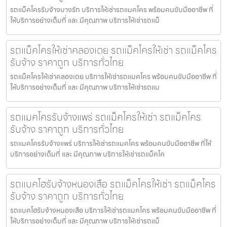
รถแม็คโครรับจ้างบางรัก บริการให้เช่ารถแมคโคร พร้อมคนขับมืออาชีพ ที่
ให้บริการอย่างเต็มที่ และ มีคุณภาพ บริการให้เช่ารถแม็
รถแม็คโครให้เช่าคลองเตย รถแม็คโครให้เช่า รถแม็คโคร
รับจ้าง ราคาถูก บริการทั่วไทย
รถแม็คโครให้เช่าคลองเตย บริการให้เช่ารถแมคโคร พร้อมคนขับมืออาชีพ ที่
ให้บริการอย่างเต็มที่ และ มีคุณภาพ บริการให้เช่ารถแม
รถแมคโครรับจ้างแพร่ รถแม็คโครให้เช่า รถแม็คโคร
รับจ้าง ราคาถูก บริการทั่วไทย
รถแมคโครรับจ้างแพร่ บริการให้เช่ารถแมคโคร พร้อมคนขับมืออาชีพ ที่ให้
บริการอย่างเต็มที่ และ มีคุณภาพ บริการให้เช่ารถแม็คโค
รถแบคโฮรับจ้างหนองเสือ รถแม็คโครให้เช่า รถแม็คโคร
รับจ้าง ราคาถูก บริการทั่วไทย
รถแบคโฮรับจ้างหนองเสือ บริการให้เช่ารถแมคโคร พร้อมคนขับมืออาชีพ ที่
ให้บริการอย่างเต็มที่ และ มีคุณภาพ บริการให้เช่ารถแม็