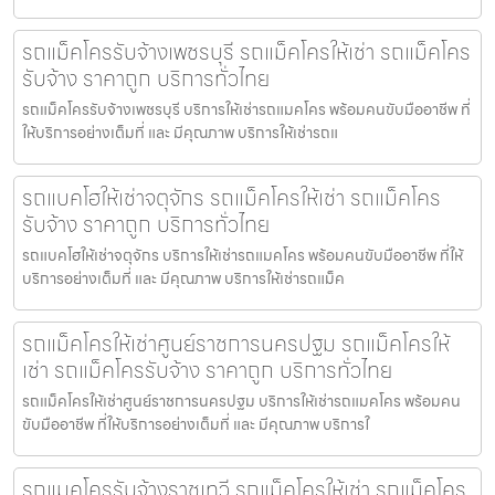
รถแม็คโครรับจ้างเพชรบุรี รถแม็คโครให้เช่า รถแม็คโคร
รับจ้าง ราคาถูก บริการทั่วไทย
รถแม็คโครรับจ้างเพชรบุรี บริการให้เช่ารถแมคโคร พร้อมคนขับมืออาชีพ ที่
ให้บริการอย่างเต็มที่ และ มีคุณภาพ บริการให้เช่ารถแ
รถแบคโฮให้เช่าจตุจักร รถแม็คโครให้เช่า รถแม็คโคร
รับจ้าง ราคาถูก บริการทั่วไทย
รถแบคโฮให้เช่าจตุจักร บริการให้เช่ารถแมคโคร พร้อมคนขับมืออาชีพ ที่ให้
บริการอย่างเต็มที่ และ มีคุณภาพ บริการให้เช่ารถแม็ค
รถแม็คโครให้เช่าศูนย์ราชการนครปฐม รถแม็คโครให้
เช่า รถแม็คโครรับจ้าง ราคาถูก บริการทั่วไทย
รถแม็คโครให้เช่าศูนย์ราชการนครปฐม บริการให้เช่ารถแมคโคร พร้อมคน
ขับมืออาชีพ ที่ให้บริการอย่างเต็มที่ และ มีคุณภาพ บริการใ
รถแมคโครรับจ้างราชเทวี รถแม็คโครให้เช่า รถแม็คโคร