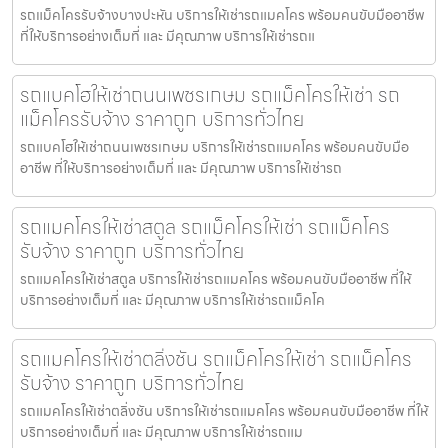
รถแม็คโครรับจ้างบางปะหัน บริการให้เช่ารถแมคโคร พร้อมคนขับมืออาชีพ
ที่ให้บริการอย่างเต็มที่ และ มีคุณภาพ บริการให้เช่ารถแ
รถแบคโฮให้เช่าถนนเพชรเกษม รถแม็คโครให้เช่า รถ
แม็คโครรับจ้าง ราคาถูก บริการทั่วไทย
รถแบคโฮให้เช่าถนนเพชรเกษม บริการให้เช่ารถแมคโคร พร้อมคนขับมือ
อาชีพ ที่ให้บริการอย่างเต็มที่ และ มีคุณภาพ บริการให้เช่ารถ
รถแมคโครให้เช่าสตูล รถแม็คโครให้เช่า รถแม็คโคร
รับจ้าง ราคาถูก บริการทั่วไทย
รถแมคโครให้เช่าสตูล บริการให้เช่ารถแมคโคร พร้อมคนขับมืออาชีพ ที่ให้
บริการอย่างเต็มที่ และ มีคุณภาพ บริการให้เช่ารถแม็คโค
รถแมคโครให้เช่าตลิ่งชัน รถแม็คโครให้เช่า รถแม็คโคร
รับจ้าง ราคาถูก บริการทั่วไทย
รถแมคโครให้เช่าตลิ่งชัน บริการให้เช่ารถแมคโคร พร้อมคนขับมืออาชีพ ที่ให้
บริการอย่างเต็มที่ และ มีคุณภาพ บริการให้เช่ารถแม