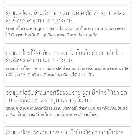
รถแบคโฮรับจ้างลำลูกกา รถแม็คโครให้เช่า รถแม็คโคร
รับจ้าง ราคาถูก บริการทั่วไทย
รถแบคโฮรับจ้างลำลูกกา บริการให้เช่ารถแมคโคร พร้อมคนขับมืออาชีพ ที่
ให้บริการอย่างเต็มที่ และ มีคุณภาพ บริการให้เช่ารถแม็ค
รถแมคโครให้เช่าชัยนาท รถแม็คโครให้เช่า รถแม็คโคร
รับจ้าง ราคาถูก บริการทั่วไทย
รถแมคโครให้เช่าชัยนาท บริการให้เช่ารถแมคโคร พร้อมคนขับมืออาชีพ ที่ให้
บริการอย่างเต็มที่ และ มีคุณภาพ บริการให้เช่ารถแม็ค
รถแบคโฮรับจ้างนครศรีธรรมราช รถแม็คโครให้เช่า รถ
แม็คโครรับจ้าง ราคาถูก บริการทั่วไทย
รถแบคโฮรับจ้างนครศรีธรรมราช บริการให้เช่ารถแมคโคร พร้อมคนขับมือ
อาชีพ ที่ให้บริการอย่างเต็มที่ และ มีคุณภาพ บริการให้เช่า
รถแบคโฮรับจ้างดินแดง รถแม็คโครให้เช่า รถแม็คโคร