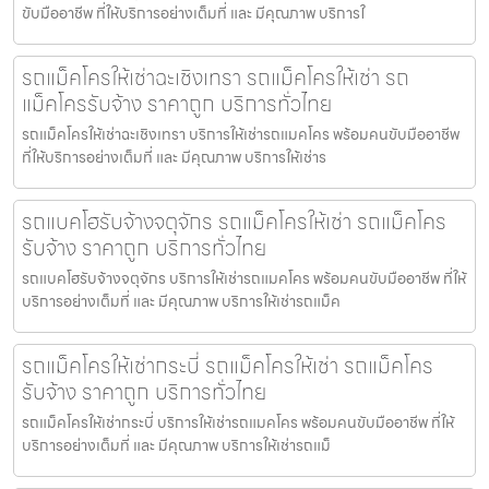
ขับมืออาชีพ ที่ให้บริการอย่างเต็มที่ และ มีคุณภาพ บริการใ
รถแม็คโครให้เช่าฉะเชิงเทรา รถแม็คโครให้เช่า รถ
แม็คโครรับจ้าง ราคาถูก บริการทั่วไทย
รถแม็คโครให้เช่าฉะเชิงเทรา บริการให้เช่ารถแมคโคร พร้อมคนขับมืออาชีพ
ที่ให้บริการอย่างเต็มที่ และ มีคุณภาพ บริการให้เช่าร
รถแบคโฮรับจ้างจตุจักร รถแม็คโครให้เช่า รถแม็คโคร
รับจ้าง ราคาถูก บริการทั่วไทย
รถแบคโฮรับจ้างจตุจักร บริการให้เช่ารถแมคโคร พร้อมคนขับมืออาชีพ ที่ให้
บริการอย่างเต็มที่ และ มีคุณภาพ บริการให้เช่ารถแม็ค
รถแม็คโครให้เช่ากระบี่ รถแม็คโครให้เช่า รถแม็คโคร
รับจ้าง ราคาถูก บริการทั่วไทย
รถแม็คโครให้เช่ากระบี่ บริการให้เช่ารถแมคโคร พร้อมคนขับมืออาชีพ ที่ให้
บริการอย่างเต็มที่ และ มีคุณภาพ บริการให้เช่ารถแม็