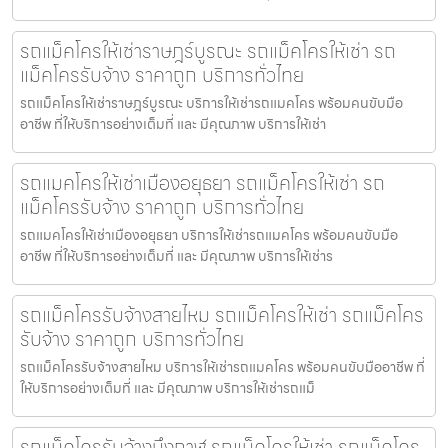
รถแม็คโครให้เช่าราษฎร์บูรณะ รถแม็คโครให้เช่า รถ
แม็คโครรับจ้าง ราคาถูก บริการทั่วไทย
รถแม็คโครให้เช่าราษฎร์บูรณะ บริการให้เช่ารถแมคโคร พร้อมคนขับมือ
อาชีพ ที่ให้บริการอย่างเต็มที่ และ มีคุณภาพ บริการให้เช่า
รถแมคโครให้เช่าเมืองอยุธยา รถแม็คโครให้เช่า รถ
แม็คโครรับจ้าง ราคาถูก บริการทั่วไทย
รถแมคโครให้เช่าเมืองอยุธยา บริการให้เช่ารถแมคโคร พร้อมคนขับมือ
อาชีพ ที่ให้บริการอย่างเต็มที่ และ มีคุณภาพ บริการให้เช่าร
รถแม็คโครรับจ้างสายไหม รถแม็คโครให้เช่า รถแม็คโคร
รับจ้าง ราคาถูก บริการทั่วไทย
รถแม็คโครรับจ้างสายไหม บริการให้เช่ารถแมคโคร พร้อมคนขับมืออาชีพ ที่
ให้บริการอย่างเต็มที่ และ มีคุณภาพ บริการให้เช่ารถแม็
รถแม็คโครรับจ้างบึงกาฬ รถแม็คโครให้เช่า รถแม็คโคร