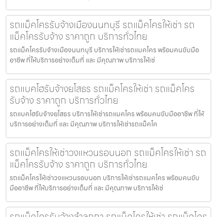
รถแม็คโครรับจ้างเมืองนนทบุรี รถแม็คโครให้เช่า รถ
แม็คโครรับจ้าง ราคาถูก บริการทั่วไทย
รถแม็คโครรับจ้างเมืองนนทบุรี บริการให้เช่ารถแมคโคร พร้อมคนขับมือ
อาชีพ ที่ให้บริการอย่างเต็มที่ และ มีคุณภาพ บริการให้เช่
รถแบคโฮรับจ้างยโสธร รถแม็คโครให้เช่า รถแม็คโคร
รับจ้าง ราคาถูก บริการทั่วไทย
รถแบคโฮรับจ้างยโสธร บริการให้เช่ารถแมคโคร พร้อมคนขับมืออาชีพ ที่ให้
บริการอย่างเต็มที่ และ มีคุณภาพ บริการให้เช่ารถแม็คโค
รถแม็คโครให้เช่าวงแหวนรอบนอก รถแม็คโครให้เช่า รถ
แม็คโครรับจ้าง ราคาถูก บริการทั่วไทย
รถแม็คโครให้เช่าวงแหวนรอบนอก บริการให้เช่ารถแมคโคร พร้อมคนขับ
มืออาชีพ ที่ให้บริการอย่างเต็มที่ และ มีคุณภาพ บริการให้เช่
รถแม็คโครรับจ้างลำลูกกา รถแม็คโครให้เช่า รถแม็คโคร