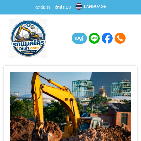
LANGUAGE
ติดต่อเรา
เข้าสู่ระบบ
เมนู