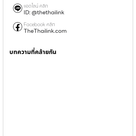
แอดไลน์ คลิก
ID: @thethailink
Facebook คลิก
TheThailink.com
บทความที่คล้ายกัน