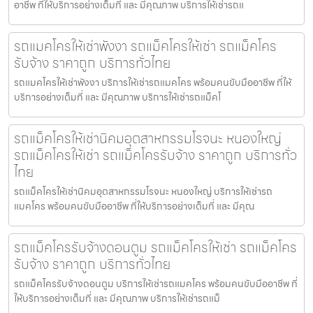
อาชีพ ที่ให้บริการอย่างเต็มที่ และ มีคุณภาพ บริการให้เช่ารถแ
รถแมคโครให้เช่าพังงา รถแม็คโครให้เช่า รถแม็คโคร
รับจ้าง ราคาถูก บริการทั่วไทย
รถแมคโครให้เช่าพังงา บริการให้เช่ารถแมคโคร พร้อมคนขับมืออาชีพ ที่ให้
บริการอย่างเต็มที่ และ มีคุณภาพ บริการให้เช่ารถแม็คโ
รถแม็คโครให้เช่านิคมอุตสาหกรรมโรจนะ หนองใหญ่
รถแม็คโครให้เช่า รถแม็คโครรับจ้าง ราคาถูก บริการทั่ว
ไทย
รถแม็คโครให้เช่านิคมอุตสาหกรรมโรจนะ หนองใหญ่ บริการให้เช่ารถ
แมคโคร พร้อมคนขับมืออาชีพ ที่ให้บริการอย่างเต็มที่ และ มีคุณ
รถแม็คโครรับจ้างดอนตูม รถแม็คโครให้เช่า รถแม็คโคร
รับจ้าง ราคาถูก บริการทั่วไทย
รถแม็คโครรับจ้างดอนตูม บริการให้เช่ารถแมคโคร พร้อมคนขับมืออาชีพ ที่
ให้บริการอย่างเต็มที่ และ มีคุณภาพ บริการให้เช่ารถแม็