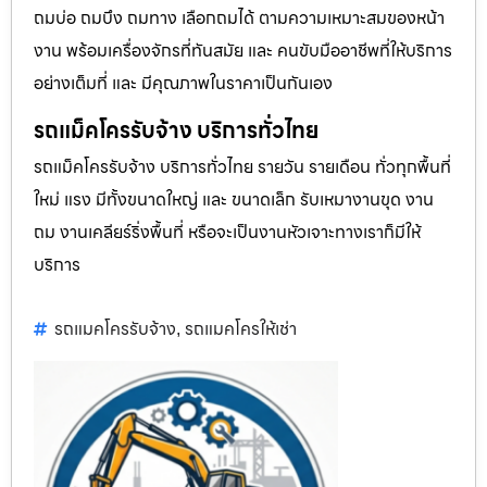
ถมบ่อ ถมบึง ถมทาง เลือกถมได้ ตามความเหมาะสมของหน้า
งาน พร้อมเครื่องจักรที่ทันสมัย และ คนขับมืออาชีพที่ให้บริการ
อย่างเต็มที่ และ มีคุณภาพในราคาเป็นกันเอง
รถแม็คโครรับจ้าง บริการทั่วไทย
รถแม็คโครรับจ้าง บริการทั่วไทย รายวัน รายเดือน ทั่วทุกพื้นที่
ใหม่ แรง มีทั้งขนาดใหญ่ และ ขนาดเล็ก รับเหมางานขุด งาน
ถม งานเคลียร์ริ่งพื้นที่ หรือจะเป็นงานหัวเจาะทางเราก็มีให้
บริการ
รถแมคโครรับจ้าง
รถแมคโครให้เช่า
,