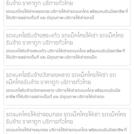
รับจ้าง ราคาถูก บริการทั่วไทย
รถแมคโครให้เช่าคลองเตย บริการให้เช่ารถแมคโคร พร้อมคนขับมืออาชีพ ที่
ให้บริการอย่างเต็มที่ และ มีคุณภาพ บริการให้เช่ารถแม็
รถแบคโฮรับจ้างสระแก้ว รถแม็คโครให้เช่า รถแม็คโคร
รับจ้าง ราคาถูก บริการทั่วไทย
รถแบคโฮรับจ้างสระแก้ว บริการให้เช่ารถแมคโคร พร้อมคนขับมืออาชีพ ที่
ให้บริการอย่างเต็มที่ และ มีคุณภาพ บริการให้เช่ารถแม็ค
รถแบคโฮรับจ้างวังทองหลาง รถแม็คโครให้เช่า รถ
แม็คโครรับจ้าง ราคาถูก บริการทั่วไทย
รถแบคโฮรับจ้างวังทองหลาง บริการให้เช่ารถแมคโคร พร้อมคนขับมือ
อาชีพ ที่ให้บริการอย่างเต็มที่ และ มีคุณภาพ บริการให้เช่ารถแ
รถแมคโครให้เช่าจอมทอง รถแม็คโครให้เช่า รถแม็คโคร
รับจ้าง ราคาถูก บริการทั่วไทย
รถแมคโครให้เช่าจอมทอง บริการให้เช่ารถแมคโคร พร้อมคนขับมืออาชีพ ที่