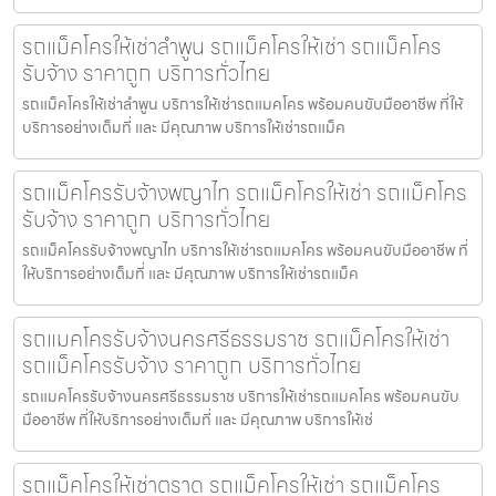
รถแม็คโครให้เช่าลำพูน รถแม็คโครให้เช่า รถแม็คโคร
รับจ้าง ราคาถูก บริการทั่วไทย
รถแม็คโครให้เช่าลำพูน บริการให้เช่ารถแมคโคร พร้อมคนขับมืออาชีพ ที่ให้
บริการอย่างเต็มที่ และ มีคุณภาพ บริการให้เช่ารถแม็ค
รถแม็คโครรับจ้างพญาไท รถแม็คโครให้เช่า รถแม็คโคร
รับจ้าง ราคาถูก บริการทั่วไทย
รถแม็คโครรับจ้างพญาไท บริการให้เช่ารถแมคโคร พร้อมคนขับมืออาชีพ ที่
ให้บริการอย่างเต็มที่ และ มีคุณภาพ บริการให้เช่ารถแม็ค
รถแมคโครรับจ้างนครศรีธรรมราช รถแม็คโครให้เช่า
รถแม็คโครรับจ้าง ราคาถูก บริการทั่วไทย
รถแมคโครรับจ้างนครศรีธรรมราช บริการให้เช่ารถแมคโคร พร้อมคนขับ
มืออาชีพ ที่ให้บริการอย่างเต็มที่ และ มีคุณภาพ บริการให้เช่
รถแม็คโครให้เช่าตราด รถแม็คโครให้เช่า รถแม็คโคร