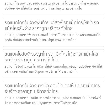
รถแมคโครรับจ้างสนามบินสุวรรณภูมิ บริการให้เช่ารถแมคโคร พร้อมคน
ขับมืออาชีพ ที่ให้บริการอย่างเต็มที่ และ มีคุณภาพ บริการให
รถแมคโครรับจ้างพันท้ายนรสิงห์ รถแม็คโครให้เช่า รถ
แม็คโครรับจ้าง ราคาถูก บริการทั่วไทย
รถแมคโครรับจ้างพันท้ายนรสิงห์ บริการให้เช่ารถแมคโคร พร้อมคนขับมือ
อาชีพ ที่ให้บริการอย่างเต็มที่ และ มีคุณภาพ บริการให้เช
รถแบคโฮรับจ้างพญาไท รถแม็คโครให้เช่า รถแม็คโคร
รับจ้าง ราคาถูก บริการทั่วไทย
รถแบคโฮรับจ้างพญาไท บริการให้เช่ารถแมคโคร พร้อมคนขับมืออาชีพ ที่ให้
บริการอย่างเต็มที่ และ มีคุณภาพ บริการให้เช่ารถแม็คโค
รถแมคโครรับจ้างบางบ่อ รถแม็คโครให้เช่า รถแม็คโคร
รับจ้าง ราคาถูก บริการทั่วไทย
รถแมคโครรับจ้างบางบ่อ บริการให้เช่ารถแมคโคร พร้อมคนขับมืออาชีพ ที่
ให้บริการอย่างเต็มที่ และ มีคุณภาพ บริการให้เช่ารถแม็ค