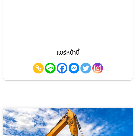
แชร์หน้านี้