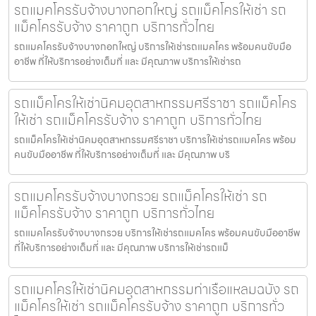
รถแมคโครรับจ้างบางกอกใหญ่ รถแม็คโครให้เช่า รถ
แม็คโครรับจ้าง ราคาถูก บริการทั่วไทย
รถแมคโครรับจ้างบางกอกใหญ่ บริการให้เช่ารถแมคโคร พร้อมคนขับมือ
อาชีพ ที่ให้บริการอย่างเต็มที่ และ มีคุณภาพ บริการให้เช่ารถ
รถแม็คโครให้เช่านิคมอุตสาหกรรมศรีราชา รถแม็คโคร
ให้เช่า รถแม็คโครรับจ้าง ราคาถูก บริการทั่วไทย
รถแม็คโครให้เช่านิคมอุตสาหกรรมศรีราชา บริการให้เช่ารถแมคโคร พร้อม
คนขับมืออาชีพ ที่ให้บริการอย่างเต็มที่ และ มีคุณภาพ บริ
รถแมคโครรับจ้างบางกรวย รถแม็คโครให้เช่า รถ
แม็คโครรับจ้าง ราคาถูก บริการทั่วไทย
รถแมคโครรับจ้างบางกรวย บริการให้เช่ารถแมคโคร พร้อมคนขับมืออาชีพ
ที่ให้บริการอย่างเต็มที่ และ มีคุณภาพ บริการให้เช่ารถแม็
รถแมคโครให้เช่านิคมอุตสาหกรรมท่าเรือแหลมฉบัง รถ
แม็คโครให้เช่า รถแม็คโครรับจ้าง ราคาถูก บริการทั่ว