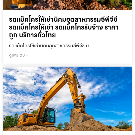
รถแม็คโครให้เช่านิคมอุตสาหกรรมซีพีจีซี
รถแม็คโครให้เช่า รถแม็คโครรับจ้าง ราคา
ถูก บริการทั่วไทย
รถแม็คโครให้เช่านิคมอุตสาหกรรมซีพีจีซี บ
ดูเพิ่มเติม »