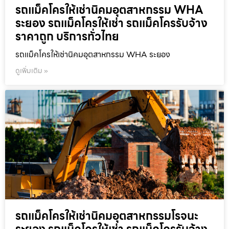
รถแม็คโครให้เช่านิคมอุตสาหกรรม WHA
ระยอง รถแม็คโครให้เช่า รถแม็คโครรับจ้าง
ราคาถูก บริการทั่วไทย
รถแม็คโครให้เช่านิคมอุตสาหกรรม WHA ระยอง
ดูเพิ่มเติม »
รถแม็คโครให้เช่านิคมอุตสาหกรรมโรจนะ