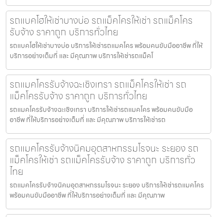
รถแบคโฮให้เช่าบางบ่อ รถแม็คโครให้เช่า รถแม็คโคร
รับจ้าง ราคาถูก บริการทั่วไทย
รถแบคโฮให้เช่าบางบ่อ บริการให้เช่ารถแมคโคร พร้อมคนขับมืออาชีพ ที่ให้
บริการอย่างเต็มที่ และ มีคุณภาพ บริการให้เช่ารถแม็คโ
รถแมคโครรับจ้างฉะเชิงเทรา รถแม็คโครให้เช่า รถ
แม็คโครรับจ้าง ราคาถูก บริการทั่วไทย
รถแมคโครรับจ้างฉะเชิงเทรา บริการให้เช่ารถแมคโคร พร้อมคนขับมือ
อาชีพ ที่ให้บริการอย่างเต็มที่ และ มีคุณภาพ บริการให้เช่ารถ
รถแมคโครรับจ้างนิคมอุตสาหกรรมโรจนะ ระยอง รถ
แม็คโครให้เช่า รถแม็คโครรับจ้าง ราคาถูก บริการทั่ว
ไทย
รถแมคโครรับจ้างนิคมอุตสาหกรรมโรจนะ ระยอง บริการให้เช่ารถแมคโคร
พร้อมคนขับมืออาชีพ ที่ให้บริการอย่างเต็มที่ และ มีคุณภาพ