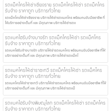
รถแม็คโครให้เช่าเชียงราย รถแม็คโครให้เช่า รถแม็คโคร
รับจ้าง ราคาถูก บริการทั่วไทย
รถแม็คโครให้เช่าเชียงราย บริการให้เช่ารถแมคโคร พร้อมคนขับมืออาชีพ ที่
ให้บริการอย่างเต็มที่ และ มีคุณภาพ บริการให้เช่ารถแ
รถแบคโฮรับจ้างบางรัก รถแม็คโครให้เช่า รถแม็คโคร
รับจ้าง ราคาถูก บริการทั่วไทย
รถแบคโฮรับจ้างบางรัก บริการให้เช่ารถแมคโคร พร้อมคนขับมืออาชีพ ที่ให้
บริการอย่างเต็มที่ และ มีคุณภาพ บริการให้เช่ารถแม็คโ
รถแมคโครให้เช่าราชเทวี รถแม็คโครให้เช่า รถแม็คโคร
รับจ้าง ราคาถูก บริการทั่วไทย
รถแมคโครให้เช่าราชเทวี บริการให้เช่ารถแมคโคร พร้อมคนขับมืออาชีพ ที่ให้
บริการอย่างเต็มที่ และ มีคุณภาพ บริการให้เช่ารถแม็
รถแบคโฮรับจ้างพิษณุโลก รถแม็คโครให้เช่า รถแม็คโคร
รับจ้าง ราคาถูก บริการทั่วไทย