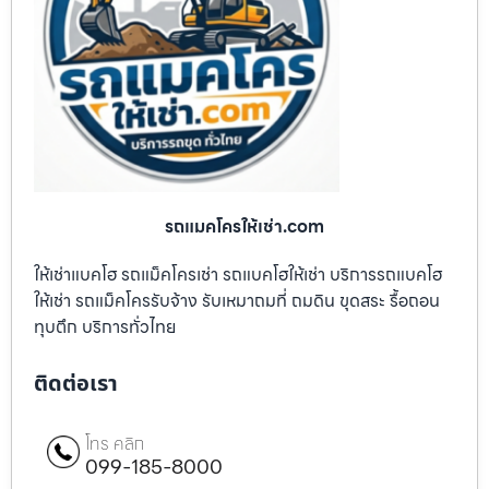
รถแมคโครให้เช่า.com
ให้เช่าแบคโฮ รถแม็คโครเช่า รถแบคโฮให้เช่า บริการรถแบคโฮ
ให้เช่า รถแม็คโครรับจ้าง รับเหมาถมที่ ถมดิน ขุดสระ รื้อถอน
ทุบตึก บริการทั่วไทย
ติดต่อเรา
โทร คลิก
099-185-8000