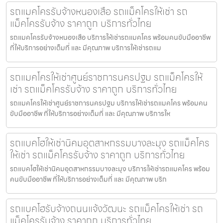
รถแมคโครรับจ้างหนองเสือ รถแม็คโครให้เช่า รถ
แม็คโครรับจ้าง ราคาถูก บริการทั่วไทย
รถแมคโครรับจ้างหนองเสือ บริการให้เช่ารถแมคโคร พร้อมคนขับมืออาชีพ
ที่ให้บริการอย่างเต็มที่ และ มีคุณภาพ บริการให้เช่ารถแม
รถแมคโครให้เช่าศูนย์ราชการนครปฐม รถแม็คโครให้
เช่า รถแม็คโครรับจ้าง ราคาถูก บริการทั่วไทย
รถแมคโครให้เช่าศูนย์ราชการนครปฐม บริการให้เช่ารถแมคโคร พร้อมคน
ขับมืออาชีพ ที่ให้บริการอย่างเต็มที่ และ มีคุณภาพ บริการให
รถแบคโฮให้เช่านิคมอุตสาหกรรมบางละมุง รถแม็คโคร
ให้เช่า รถแม็คโครรับจ้าง ราคาถูก บริการทั่วไทย
รถแบคโฮให้เช่านิคมอุตสาหกรรมบางละมุง บริการให้เช่ารถแมคโคร พร้อม
คนขับมืออาชีพ ที่ให้บริการอย่างเต็มที่ และ มีคุณภาพ บริก
รถแบคโฮรับจ้างถนนแจ้งวัฒนะ รถแม็คโครให้เช่า รถ
แม็คโครรับจ้าง ราคาถูก บริการทั่วไทย