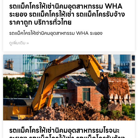
รถแม็คโครให้เช่านิคมอุตสาหกรรม WHA
ระยอง รถแม็คโครให้เช่า รถแม็คโครรับจ้าง
ราคาถูก บริการทั่วไทย
รถแม็คโครให้เช่านิคมอุตสาหกรรม WHA ระยอง
ดูเพิ่มเติม »
รถแม็คโครให้เช่านิคมอุตสาหกรรมโรจนะ