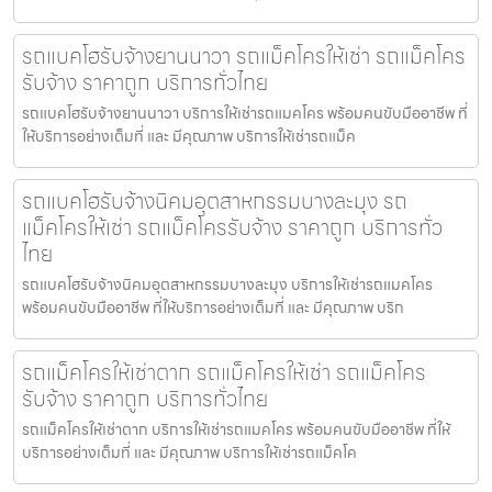
รถแบคโฮรับจ้างยานนาวา รถแม็คโครให้เช่า รถแม็คโคร
รับจ้าง ราคาถูก บริการทั่วไทย
รถแบคโฮรับจ้างยานนาวา บริการให้เช่ารถแมคโคร พร้อมคนขับมืออาชีพ ที่
ให้บริการอย่างเต็มที่ และ มีคุณภาพ บริการให้เช่ารถแม็ค
รถแบคโฮรับจ้างนิคมอุตสาหกรรมบางละมุง รถ
แม็คโครให้เช่า รถแม็คโครรับจ้าง ราคาถูก บริการทั่ว
ไทย
รถแบคโฮรับจ้างนิคมอุตสาหกรรมบางละมุง บริการให้เช่ารถแมคโคร
พร้อมคนขับมืออาชีพ ที่ให้บริการอย่างเต็มที่ และ มีคุณภาพ บริก
รถแม็คโครให้เช่าตาก รถแม็คโครให้เช่า รถแม็คโคร
รับจ้าง ราคาถูก บริการทั่วไทย
รถแม็คโครให้เช่าตาก บริการให้เช่ารถแมคโคร พร้อมคนขับมืออาชีพ ที่ให้
บริการอย่างเต็มที่ และ มีคุณภาพ บริการให้เช่ารถแม็คโค