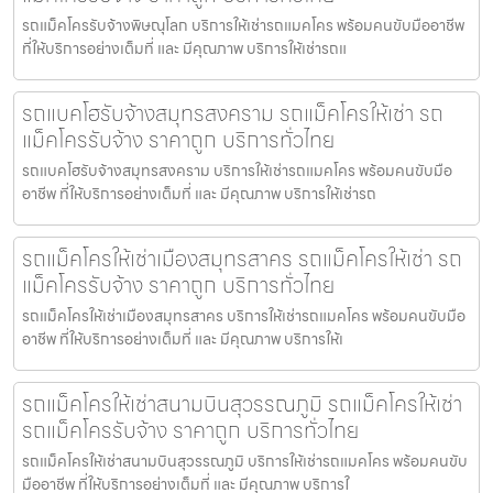
รถแม็คโครรับจ้างพิษณุโลก บริการให้เช่ารถแมคโคร พร้อมคนขับมืออาชีพ
ที่ให้บริการอย่างเต็มที่ และ มีคุณภาพ บริการให้เช่ารถแ
รถแบคโฮรับจ้างสมุทรสงคราม รถแม็คโครให้เช่า รถ
แม็คโครรับจ้าง ราคาถูก บริการทั่วไทย
รถแบคโฮรับจ้างสมุทรสงคราม บริการให้เช่ารถแมคโคร พร้อมคนขับมือ
อาชีพ ที่ให้บริการอย่างเต็มที่ และ มีคุณภาพ บริการให้เช่ารถ
รถแม็คโครให้เช่าเมืองสมุทรสาคร รถแม็คโครให้เช่า รถ
แม็คโครรับจ้าง ราคาถูก บริการทั่วไทย
รถแม็คโครให้เช่าเมืองสมุทรสาคร บริการให้เช่ารถแมคโคร พร้อมคนขับมือ
อาชีพ ที่ให้บริการอย่างเต็มที่ และ มีคุณภาพ บริการให้เ
รถแม็คโครให้เช่าสนามบินสุวรรณภูมิ รถแม็คโครให้เช่า
รถแม็คโครรับจ้าง ราคาถูก บริการทั่วไทย
รถแม็คโครให้เช่าสนามบินสุวรรณภูมิ บริการให้เช่ารถแมคโคร พร้อมคนขับ
มืออาชีพ ที่ให้บริการอย่างเต็มที่ และ มีคุณภาพ บริการใ