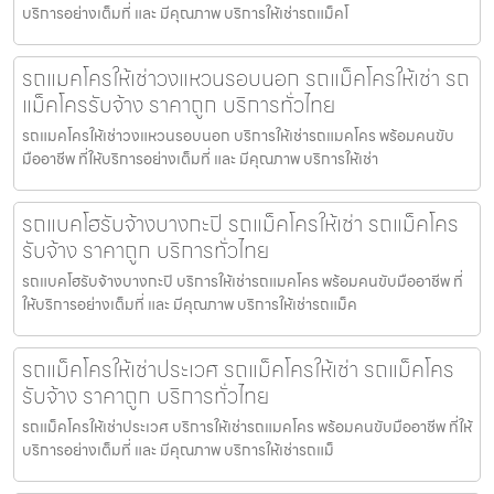
บริการอย่างเต็มที่ และ มีคุณภาพ บริการให้เช่ารถแม็คโ
รถแมคโครให้เช่าวงแหวนรอบนอก รถแม็คโครให้เช่า รถ
แม็คโครรับจ้าง ราคาถูก บริการทั่วไทย
รถแมคโครให้เช่าวงแหวนรอบนอก บริการให้เช่ารถแมคโคร พร้อมคนขับ
มืออาชีพ ที่ให้บริการอย่างเต็มที่ และ มีคุณภาพ บริการให้เช่า
รถแบคโฮรับจ้างบางกะปิ รถแม็คโครให้เช่า รถแม็คโคร
รับจ้าง ราคาถูก บริการทั่วไทย
รถแบคโฮรับจ้างบางกะปิ บริการให้เช่ารถแมคโคร พร้อมคนขับมืออาชีพ ที่
ให้บริการอย่างเต็มที่ และ มีคุณภาพ บริการให้เช่ารถแม็ค
รถแม็คโครให้เช่าประเวศ รถแม็คโครให้เช่า รถแม็คโคร
รับจ้าง ราคาถูก บริการทั่วไทย
รถแม็คโครให้เช่าประเวศ บริการให้เช่ารถแมคโคร พร้อมคนขับมืออาชีพ ที่ให้
บริการอย่างเต็มที่ และ มีคุณภาพ บริการให้เช่ารถแม็