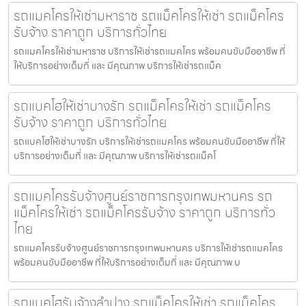
รถแมคโครให้เช่ามหาราช รถแม็คโครให้เช่า รถแม็คโคร
รับจ้าง ราคาถูก บริการทั่วไทย
รถแมคโครให้เช่ามหาราช บริการให้เช่ารถแมคโคร พร้อมคนขับมืออาชีพ ที่
ให้บริการอย่างเต็มที่ และ มีคุณภาพ บริการให้เช่ารถแม็ค
รถแบคโฮให้เช่าบางรัก รถแม็คโครให้เช่า รถแม็คโคร
รับจ้าง ราคาถูก บริการทั่วไทย
รถแบคโฮให้เช่าบางรัก บริการให้เช่ารถแมคโคร พร้อมคนขับมืออาชีพ ที่ให้
บริการอย่างเต็มที่ และ มีคุณภาพ บริการให้เช่ารถแม็คโ
รถแมคโครรับจ้างศูนย์ราชการกรุงเทพมหานคร รถ
แม็คโครให้เช่า รถแม็คโครรับจ้าง ราคาถูก บริการทั่ว
ไทย
รถแมคโครรับจ้างศูนย์ราชการกรุงเทพมหานคร บริการให้เช่ารถแมคโคร
พร้อมคนขับมืออาชีพ ที่ให้บริการอย่างเต็มที่ และ มีคุณภาพ บ
รถแบคโฮรับจ้างลำปาง รถแม็คโครให้เช่า รถแม็คโคร