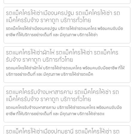
รถแม็คโครให้เช่าเมืองนครปฐม รถแม็คโครให้เช่า รถ
แม็คโครรับจ้าง ราคาถูก บริการทั่วไทย
รถแม็คโครให้เช่าเมืองนครปฐม บริการให้เช่ารถแมคโคร พร้อมคนขับมือ
อาชีพ ที่ให้บริการอย่างเต็มที่ และ มีคุณภาพ บริการให้เช่า
รถแมคโครให้เช่าผักไห่ รถแม็คโครให้เช่า รถแม็คโคร
รับจ้าง ราคาถูก บริการทั่วไทย
รถแมคโครให้เช่าผักไห่ บริการให้เช่ารถแมคโคร พร้อมคนขับมืออาชีพ ที่ให้
บริการอย่างเต็มที่ และ มีคุณภาพ บริการให้เช่ารถแม็ค
รถแมคโครรับจ้างมหาสารคาม รถแม็คโครให้เช่า รถ
แม็คโครรับจ้าง ราคาถูก บริการทั่วไทย
รถแมคโครรับจ้างมหาสารคาม บริการให้เช่ารถแมคโคร พร้อมคนขับมือ
อาชีพ ที่ให้บริการอย่างเต็มที่ และ มีคุณภาพ บริการให้เช่ารถแ
รถแม็คโครให้เช่าเมืองปทุมธานี รถแม็คโครให้เช่า รถ