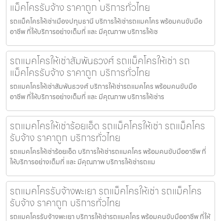
แม็คโครรับจ้าง ราคาถูก บริการทั่วไทย
รถแม็คโครให้เช่าเมืองปทุมธานี บริการให้เช่ารถแมคโคร พร้อมคนขับมือ
อาชีพ ที่ให้บริการอย่างเต็มที่ และ มีคุณภาพ บริการให้เช
รถแมคโครให้เช่าสัมพันธวงศ์ รถแม็คโครให้เช่า รถ
แม็คโครรับจ้าง ราคาถูก บริการทั่วไทย
รถแมคโครให้เช่าสัมพันธวงศ์ บริการให้เช่ารถแมคโคร พร้อมคนขับมือ
อาชีพ ที่ให้บริการอย่างเต็มที่ และ มีคุณภาพ บริการให้เช่าร
รถแมคโครให้เช่าร้อยเอ็ด รถแม็คโครให้เช่า รถแม็คโคร
รับจ้าง ราคาถูก บริการทั่วไทย
รถแมคโครให้เช่าร้อยเอ็ด บริการให้เช่ารถแมคโคร พร้อมคนขับมืออาชีพ ที่
ให้บริการอย่างเต็มที่ และ มีคุณภาพ บริการให้เช่ารถแม
รถแมคโครรับจ้างพะเยา รถแม็คโครให้เช่า รถแม็คโคร
รับจ้าง ราคาถูก บริการทั่วไทย
รถแมคโครรับจ้างพะเยา บริการให้เช่ารถแมคโคร พร้อมคนขับมืออาชีพ ที่ให้