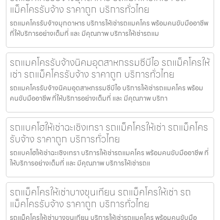
แม็คโครรับจ้าง ราคาถูก บริการทั่วไทย
รถแมคโครรับจ้างมุกดาหาร บริการให้เช่ารถแมคโคร พร้อมคนขับมืออาชีพ
ที่ให้บริการอย่างเต็มที่ และ มีคุณภาพ บริการให้เช่ารถแม
รถแมคโครรับจ้างนิคมอุตสาหกรรมซีบีไอ รถแม็คโครให้
เช่า รถแม็คโครรับจ้าง ราคาถูก บริการทั่วไทย
รถแมคโครรับจ้างนิคมอุตสาหกรรมซีบีไอ บริการให้เช่ารถแมคโคร พร้อม
คนขับมืออาชีพ ที่ให้บริการอย่างเต็มที่ และ มีคุณภาพ บริกา
รถแบคโฮให้เช่าฉะเชิงเทรา รถแม็คโครให้เช่า รถแม็คโคร
รับจ้าง ราคาถูก บริการทั่วไทย
รถแบคโฮให้เช่าฉะเชิงเทรา บริการให้เช่ารถแมคโคร พร้อมคนขับมืออาชีพ ที่
ให้บริการอย่างเต็มที่ และ มีคุณภาพ บริการให้เช่ารถแ
รถแม็คโครให้เช่าบางขุนเทียน รถแม็คโครให้เช่า รถ
แม็คโครรับจ้าง ราคาถูก บริการทั่วไทย
รถแม็คโครให้เช่าบางขุนเทียน บริการให้เช่ารถแมคโคร พร้อมคนขับมือ