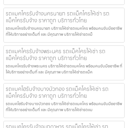
รถแมคโครรับจ้างนครนายก รถแม็คโครให้เช่า รถ
แม็คโครรับจ้าง ราคาถูก บริการทั่วไทย
รถแมคโครรับจ้างนครนายก บริการให้เช่ารถแมคโคร พร้อมคนขับมืออาชีพ
ที่ให้บริการอย่างเต็มที่ และ มีคุณภาพ บริการให้เช่ารถแม็
รถแมคโครรับจ้างพระนคร รถแม็คโครให้เช่า รถ
แม็คโครรับจ้าง ราคาถูก บริการทั่วไทย
รถแมคโครรับจ้างพระนคร บริการให้เช่ารถแมคโคร พร้อมคนขับมืออาชีพ ที่
ให้บริการอย่างเต็มที่ และ มีคุณภาพ บริการให้เช่ารถแม็ค
รถแบคโฮรับจ้างบางบัวทอง รถแม็คโครให้เช่า รถ
แม็คโครรับจ้าง ราคาถูก บริการทั่วไทย
รถแบคโฮรับจ้างบางบัวทอง บริการให้เช่ารถแมคโคร พร้อมคนขับมืออาชีพ
ที่ให้บริการอย่างเต็มที่ และ มีคุณภาพ บริการให้เช่ารถแม
รถแมคโครรับจ้างมุกดาหาร รถแม็คโครให้เช่า รถ