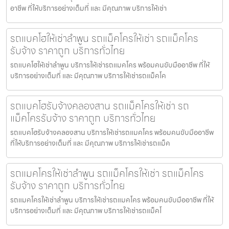
อาชีพ ที่ให้บริการอย่างเต็มที่ และ มีคุณภาพ บริการให้เช่า
รถแบคโฮให้เช่าลำพูน รถแม็คโครให้เช่า รถแม็คโคร
รับจ้าง ราคาถูก บริการทั่วไทย
รถแบคโฮให้เช่าลำพูน บริการให้เช่ารถแมคโคร พร้อมคนขับมืออาชีพ ที่ให้
บริการอย่างเต็มที่ และ มีคุณภาพ บริการให้เช่ารถแม็คโค
รถแบคโฮรับจ้างคลองสาน รถแม็คโครให้เช่า รถ
แม็คโครรับจ้าง ราคาถูก บริการทั่วไทย
รถแบคโฮรับจ้างคลองสาน บริการให้เช่ารถแมคโคร พร้อมคนขับมืออาชีพ
ที่ให้บริการอย่างเต็มที่ และ มีคุณภาพ บริการให้เช่ารถแม็ค
รถแมคโครให้เช่าลำพูน รถแม็คโครให้เช่า รถแม็คโคร
รับจ้าง ราคาถูก บริการทั่วไทย
รถแมคโครให้เช่าลำพูน บริการให้เช่ารถแมคโคร พร้อมคนขับมืออาชีพ ที่ให้
บริการอย่างเต็มที่ และ มีคุณภาพ บริการให้เช่ารถแม็คโ