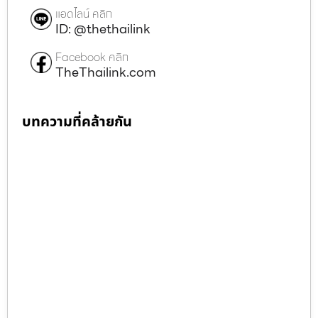
แอดไลน์ คลิก
ID: @thethailink
Facebook คลิก
TheThailink.com
บทความที่คล้ายกัน