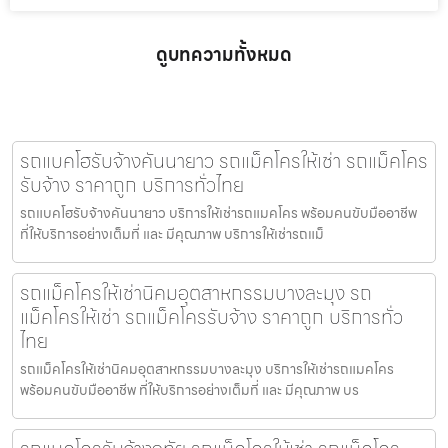
ดูบทความทั้งหมด
รถแบคโฮรับจ้างคันนายาว รถแม็คโครให้เช่า รถแม็คโคร
รับจ้าง ราคาถูก บริการทั่วไทย
รถแบคโฮรับจ้างคันนายาว บริการให้เช่ารถแมคโคร พร้อมคนขับมืออาชีพ
ที่ให้บริการอย่างเต็มที่ และ มีคุณภาพ บริการให้เช่ารถแม็
รถแม็คโครให้เช่านิคมอุตสาหกรรมบางละมุง รถ
แม็คโครให้เช่า รถแม็คโครรับจ้าง ราคาถูก บริการทั่ว
ไทย
รถแม็คโครให้เช่านิคมอุตสาหกรรมบางละมุง บริการให้เช่ารถแมคโคร
พร้อมคนขับมืออาชีพ ที่ให้บริการอย่างเต็มที่ และ มีคุณภาพ บร