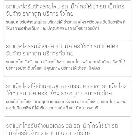
รถแบคโฮรับจ้างสายไหม รถแม็คโครให้เช่า รถแม็คโคร
รับจ้าง ราคาถูก บริการทั่วไทย
รถแบคโฮรับจ้างสายไหม บริการให้เช่ารถแมคโคร พร้อมคนขับมืออาชีพ ที่
ให้บริการอย่างเต็มที่ และ มีคุณภาพ บริการให้เช่ารถแม็คโ
รถแมคโครรับจ้างเลย รถแม็คโครให้เช่า รถแม็คโคร
รับจ้าง ราคาถูก บริการทั่วไทย
รถแมคโครรับจ้างเลย บริการให้เช่ารถแมคโคร พร้อมคนขับมืออาชีพ ที่ให้
บริการอย่างเต็มที่ และ มีคุณภาพ บริการให้เช่ารถแม็คโคร
รถแม็คโครให้เช่านิคมอุตสาหกรรมศรีราชา รถแม็คโคร
ให้เช่า รถแม็คโครรับจ้าง ราคาถูก บริการทั่วไทย
รถแม็คโครให้เช่านิคมอุตสาหกรรมศรีราชา บริการให้เช่ารถแมคโคร พร้อม
คนขับมืออาชีพ ที่ให้บริการอย่างเต็มที่ และ มีคุณภาพ บริ
รถแมคโครรับจ้างมอเตอร์เวย์ รถแม็คโครให้เช่า รถ
แม็คโครรับจ้าง ราคาถูก บริการทั่วไทย