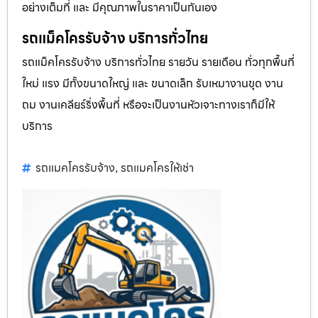
อย่างเต็มที่ และ มีคุณภาพในราคาเป็นกันเอง
รถแม็คโครรับจ้าง บริการทั่วไทย
รถแม็คโครรับจ้าง บริการทั่วไทย รายวัน รายเดือน ทั่วทุกพื้นที่
ใหม่ แรง มีทั้งขนาดใหญ่ และ ขนาดเล็ก รับเหมางานขุด งาน
ถม งานเคลียร์ริ่งพื้นที่ หรือจะเป็นงานหัวเจาะทางเราก็มีให้
บริการ
รถแมคโครรับจ้าง
รถแมคโครให้เช่า
,