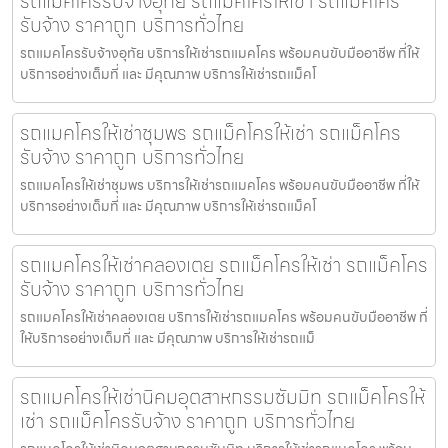
รถแมคโครรับจ้างอุทัย รถแม็คโครให้เช่า รถแม็คโคร
รับจ้าง ราคาถูก บริการทั่วไทย
รถแมคโครรับจ้างอุทัย บริการให้เช่ารถแมคโคร พร้อมคนขับมืออาชีพ ที่ให้
บริการอย่างเต็มที่ และ มีคุณภาพ บริการให้เช่ารถแม็คโ
รถแมคโครให้เช่าชุมพร รถแม็คโครให้เช่า รถแม็คโคร
รับจ้าง ราคาถูก บริการทั่วไทย
รถแมคโครให้เช่าชุมพร บริการให้เช่ารถแมคโคร พร้อมคนขับมืออาชีพ ที่ให้
บริการอย่างเต็มที่ และ มีคุณภาพ บริการให้เช่ารถแม็คโ
รถแมคโครให้เช่าคลองเตย รถแม็คโครให้เช่า รถแม็คโคร
รับจ้าง ราคาถูก บริการทั่วไทย
รถแมคโครให้เช่าคลองเตย บริการให้เช่ารถแมคโคร พร้อมคนขับมืออาชีพ ที่
ให้บริการอย่างเต็มที่ และ มีคุณภาพ บริการให้เช่ารถแม็
รถแมคโครให้เช่านิคมอุตสาหกรรมซัมมิท รถแม็คโครให้
เช่า รถแม็คโครรับจ้าง ราคาถูก บริการทั่วไทย