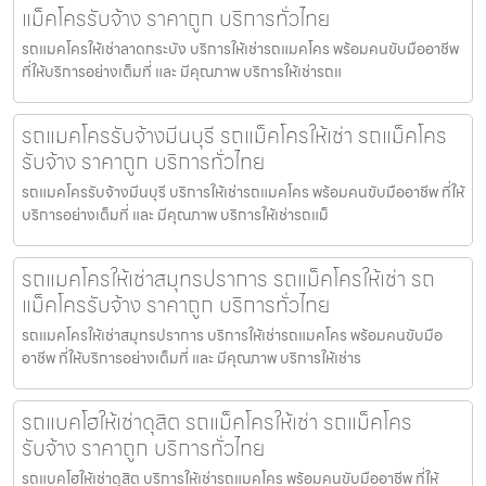
แม็คโครรับจ้าง ราคาถูก บริการทั่วไทย
รถแมคโครให้เช่าลาดกระบัง บริการให้เช่ารถแมคโคร พร้อมคนขับมืออาชีพ
ที่ให้บริการอย่างเต็มที่ และ มีคุณภาพ บริการให้เช่ารถแ
รถแมคโครรับจ้างมีนบุรี รถแม็คโครให้เช่า รถแม็คโคร
รับจ้าง ราคาถูก บริการทั่วไทย
รถแมคโครรับจ้างมีนบุรี บริการให้เช่ารถแมคโคร พร้อมคนขับมืออาชีพ ที่ให้
บริการอย่างเต็มที่ และ มีคุณภาพ บริการให้เช่ารถแม็
รถแมคโครให้เช่าสมุทรปราการ รถแม็คโครให้เช่า รถ
แม็คโครรับจ้าง ราคาถูก บริการทั่วไทย
รถแมคโครให้เช่าสมุทรปราการ บริการให้เช่ารถแมคโคร พร้อมคนขับมือ
อาชีพ ที่ให้บริการอย่างเต็มที่ และ มีคุณภาพ บริการให้เช่าร
รถแบคโฮให้เช่าดุสิต รถแม็คโครให้เช่า รถแม็คโคร
รับจ้าง ราคาถูก บริการทั่วไทย
รถแบคโฮให้เช่าดุสิต บริการให้เช่ารถแมคโคร พร้อมคนขับมืออาชีพ ที่ให้