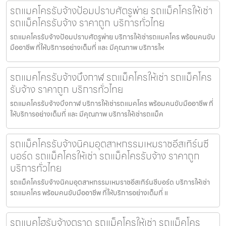
รถแมคโครรับจ้างป้อมปราบศัตรูพ่าย รถแม็คโครให้เช่า
รถแม็คโครรับจ้าง ราคาถูก บริการทั่วไทย
รถแมคโครรับจ้างป้อมปราบศัตรูพ่าย บริการให้เช่ารถแมคโคร พร้อมคนขับ
มืออาชีพ ที่ให้บริการอย่างเต็มที่ และ มีคุณภาพ บริการให
รถแมคโครรับจ้างบึงกาฬ รถแม็คโครให้เช่า รถแม็คโคร
รับจ้าง ราคาถูก บริการทั่วไทย
รถแมคโครรับจ้างบึงกาฬ บริการให้เช่ารถแมคโคร พร้อมคนขับมืออาชีพ ที่
ให้บริการอย่างเต็มที่ และ มีคุณภาพ บริการให้เช่ารถแม็ค
รถแม็คโครรับจ้างนิคมอุตสาหกรรมเหมราชอีสเทิร์นซี
บอร์ด รถแม็คโครให้เช่า รถแม็คโครรับจ้าง ราคาถูก
บริการทั่วไทย
รถแม็คโครรับจ้างนิคมอุตสาหกรรมเหมราชอีสเทิร์นซีบอร์ด บริการให้เช่า
รถแมคโคร พร้อมคนขับมืออาชีพ ที่ให้บริการอย่างเต็มที่ แ
รถแบคโฮรับจ้างตราด รถแม็คโครให้เช่า รถแม็คโคร