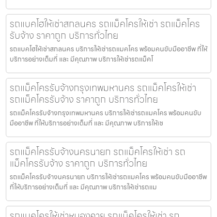
รถแบคโฮให้เช่าสกลนคร รถแม็คโครให้เช่า รถแม็คโคร
รับจ้าง ราคาถูก บริการทั่วไทย
รถแบคโฮให้เช่าสกลนคร บริการให้เช่ารถแมคโคร พร้อมคนขับมืออาชีพ ที่ให้
บริการอย่างเต็มที่ และ มีคุณภาพ บริการให้เช่ารถแม็คโ
รถแม็คโครรับจ้างกรุงเทพมหานคร รถแม็คโครให้เช่า
รถแม็คโครรับจ้าง ราคาถูก บริการทั่วไทย
รถแม็คโครรับจ้างกรุงเทพมหานคร บริการให้เช่ารถแมคโคร พร้อมคนขับ
มืออาชีพ ที่ให้บริการอย่างเต็มที่ และ มีคุณภาพ บริการให้เช
รถแม็คโครรับจ้างนครนายก รถแม็คโครให้เช่า รถ
แม็คโครรับจ้าง ราคาถูก บริการทั่วไทย
รถแม็คโครรับจ้างนครนายก บริการให้เช่ารถแมคโคร พร้อมคนขับมืออาชีพ
ที่ให้บริการอย่างเต็มที่ และ มีคุณภาพ บริการให้เช่ารถแม
รถแมคโครให้เช่าหนองคาย รถแม็คโครให้เช่า รถ