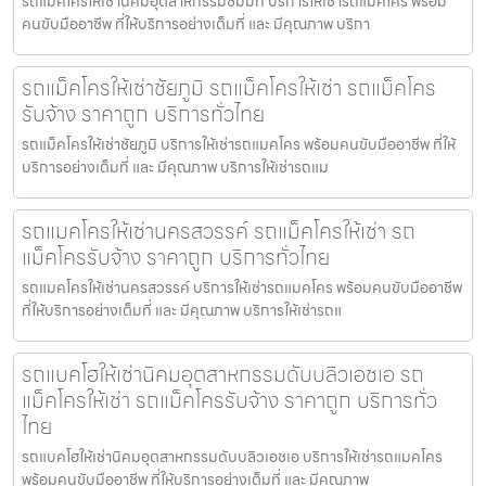
รถแมคโครให้เช่านิคมอุตสาหกรรมซัมมิท บริการให้เช่ารถแมคโคร พร้อม
คนขับมืออาชีพ ที่ให้บริการอย่างเต็มที่ และ มีคุณภาพ บริกา
รถแม็คโครให้เช่าชัยภูมิ รถแม็คโครให้เช่า รถแม็คโคร
รับจ้าง ราคาถูก บริการทั่วไทย
รถแม็คโครให้เช่าชัยภูมิ บริการให้เช่ารถแมคโคร พร้อมคนขับมืออาชีพ ที่ให้
บริการอย่างเต็มที่ และ มีคุณภาพ บริการให้เช่ารถแม
รถแมคโครให้เช่านครสวรรค์ รถแม็คโครให้เช่า รถ
แม็คโครรับจ้าง ราคาถูก บริการทั่วไทย
รถแมคโครให้เช่านครสวรรค์ บริการให้เช่ารถแมคโคร พร้อมคนขับมืออาชีพ
ที่ให้บริการอย่างเต็มที่ และ มีคุณภาพ บริการให้เช่ารถแ
รถแบคโฮให้เช่านิคมอุตสาหกรรมดับบลิวเอชเอ รถ
แม็คโครให้เช่า รถแม็คโครรับจ้าง ราคาถูก บริการทั่ว
ไทย
รถแบคโฮให้เช่านิคมอุตสาหกรรมดับบลิวเอชเอ บริการให้เช่ารถแมคโคร
พร้อมคนขับมืออาชีพ ที่ให้บริการอย่างเต็มที่ และ มีคุณภาพ