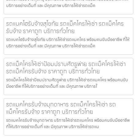
บริการอย่างเต็มที่ และ มีคุณภาพ บริการให้เช่ารถแม็ค
รถแบคโฮรับจ้างสุโขทัย รถแม็คโครให้เช่า รถแม็คโคร
รับจ้าง ราคาถูก บริการทั่วไทย
รถแบคโฮรับจ้างสุโขทัย บริการให้เช่ารถแมคโคร พร้อมคนขับมืออาชีพ ที่ให้
บริการอย่างเต็มที่ และ มีคุณภาพ บริการให้เช่ารถแม็ค
รถแม็คโครให้เช่าป้อมปราบศัตรูพ่าย รถแม็คโครให้เช่า
รถแม็คโครรับจ้าง ราคาถูก บริการทั่วไทย
รถแม็คโครให้เช่าป้อมปราบศัตรูพ่าย บริการให้เช่ารถแมคโคร พร้อมคนขับ
มืออาชีพ ที่ให้บริการอย่างเต็มที่ และ มีคุณภาพ บริการใ
รถแมคโครรับจ้างมุกดาหาร รถแม็คโครให้เช่า รถ
แม็คโครรับจ้าง ราคาถูก บริการทั่วไทย
รถแมคโครรับจ้างมุกดาหาร บริการให้เช่ารถแมคโคร พร้อมคนขับมืออาชีพ
ที่ให้บริการอย่างเต็มที่ และ มีคุณภาพ บริการให้เช่ารถแม