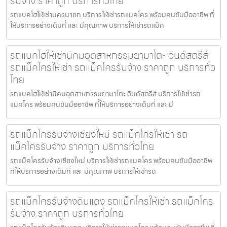
รับจ้าง ราคาถูก บริการทั่วไทย
รถแบคโฮให้เช่านครนายก บริการให้เช่ารถแมคโคร พร้อมคนขับมืออาชีพ ที่
ให้บริการอย่างเต็มที่ และ มีคุณภาพ บริการให้เช่ารถแม็ค
รถแบคโฮให้เช่านิคมอุตสาหกรรมยามาโตะ อินดัสตรีส์
รถแม็คโครให้เช่า รถแม็คโครรับจ้าง ราคาถูก บริการทั่ว
ไทย
รถแบคโฮให้เช่านิคมอุตสาหกรรมยามาโตะ อินดัสตรีส์ บริการให้เช่ารถ
แมคโคร พร้อมคนขับมืออาชีพ ที่ให้บริการอย่างเต็มที่ และ มี
รถแม็คโครรับจ้างเชียงใหม่ รถแม็คโครให้เช่า รถ
แม็คโครรับจ้าง ราคาถูก บริการทั่วไทย
รถแม็คโครรับจ้างเชียงใหม่ บริการให้เช่ารถแมคโคร พร้อมคนขับมืออาชีพ
ที่ให้บริการอย่างเต็มที่ และ มีคุณภาพ บริการให้เช่ารถ
รถแม็คโครรับจ้างดินแดง รถแม็คโครให้เช่า รถแม็คโคร
รับจ้าง ราคาถูก บริการทั่วไทย