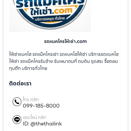
รถแมคโครให้เช่า.com
ให้เช่าแบคโฮ รถแม็คโครเช่า รถแบคโฮให้เช่า บริการรถแบคโฮ
ให้เช่า รถแม็คโครรับจ้าง รับเหมาถมที่ ถมดิน ขุดสระ รื้อถอน
ทุบตึก บริการทั่วไทย
ติดต่อเรา
โทร คลิก
099-185-8000
แอดไลน์ คลิก
ID: @thethailink