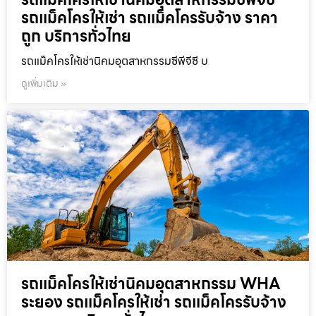
รถแม็คโครให้เช่า รถแม็คโครรับจ้าง ราคา
ถูก บริการทั่วไทย
รถแม็คโครให้เช่านิคมอุตสาหกรรมซีพีจีซี บ
ดูเพิ่มเติม »
รถแม็คโครให้เช่านิคมอุตสาหกรรม WHA
ระยอง รถแม็คโครให้เช่า รถแม็คโครรับจ้าง