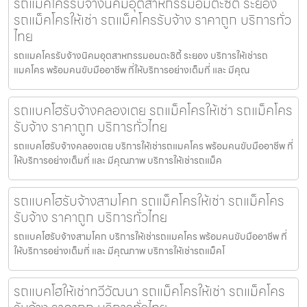
รถแมคโครรับจ้างนิคมอุตสาหกรรมอมตะซิตี้ ระยอง
รถแม็คโครให้เช่า รถแม็คโครรับจ้าง ราคาถูก บริการทั่ว
ไทย
รถแมคโครรับจ้างนิคมอุตสาหกรรมอมตะซิตี้ ระยอง บริการให้เช่ารถ
แมคโคร พร้อมคนขับมืออาชีพ ที่ให้บริการอย่างเต็มที่ และ มีคุณ
รถแบคโฮรับจ้างคลองเตย รถแม็คโครให้เช่า รถแม็คโคร
รับจ้าง ราคาถูก บริการทั่วไทย
รถแบคโฮรับจ้างคลองเตย บริการให้เช่ารถแมคโคร พร้อมคนขับมืออาชีพ ที่
ให้บริการอย่างเต็มที่ และ มีคุณภาพ บริการให้เช่ารถแม็ค
รถแบคโฮรับจ้างสามโคก รถแม็คโครให้เช่า รถแม็คโคร
รับจ้าง ราคาถูก บริการทั่วไทย
รถแบคโฮรับจ้างสามโคก บริการให้เช่ารถแมคโคร พร้อมคนขับมืออาชีพ ที่
ให้บริการอย่างเต็มที่ และ มีคุณภาพ บริการให้เช่ารถแม็คโ
รถแบคโฮให้เช่าทวีวัฒนา รถแม็คโครให้เช่า รถแม็คโคร