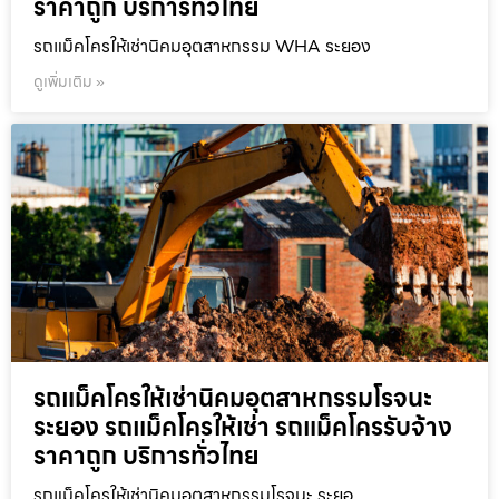
ราคาถูก บริการทั่วไทย
รถแม็คโครให้เช่านิคมอุตสาหกรรม WHA ระยอง
ดูเพิ่มเติม »
รถแม็คโครให้เช่านิคมอุตสาหกรรมโรจนะ
ระยอง รถแม็คโครให้เช่า รถแม็คโครรับจ้าง
ราคาถูก บริการทั่วไทย
รถแม็คโครให้เช่านิคมอุตสาหกรรมโรจนะ ระยอ