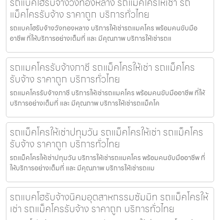
รถแบคโฮรับจ้างวังทองหลาง รถแม็คโครให้เช่า รถ
แม็คโครรับจ้าง ราคาถูก บริการทั่วไทย
รถแบคโฮรับจ้างวังทองหลาง บริการให้เช่ารถแมคโคร พร้อมคนขับมือ
อาชีพ ที่ให้บริการอย่างเต็มที่ และ มีคุณภาพ บริการให้เช่ารถแ
รถแมคโครรับจ้างภาชี รถแม็คโครให้เช่า รถแม็คโคร
รับจ้าง ราคาถูก บริการทั่วไทย
รถแมคโครรับจ้างภาชี บริการให้เช่ารถแมคโคร พร้อมคนขับมืออาชีพ ที่ให้
บริการอย่างเต็มที่ และ มีคุณภาพ บริการให้เช่ารถแม็คโค
รถแม็คโครให้เช่าปทุมวัน รถแม็คโครให้เช่า รถแม็คโคร
รับจ้าง ราคาถูก บริการทั่วไทย
รถแม็คโครให้เช่าปทุมวัน บริการให้เช่ารถแมคโคร พร้อมคนขับมืออาชีพ ที่
ให้บริการอย่างเต็มที่ และ มีคุณภาพ บริการให้เช่ารถแม
รถแบคโฮรับจ้างนิคมอุตสาหกรรมซัมมิท รถแม็คโครให้
เช่า รถแม็คโครรับจ้าง ราคาถูก บริการทั่วไทย