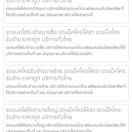
รับจ้าง ราคาถูก บริการทั่วไทย
รถแบคโฮให้เช่าทวีวัฒนา บริการให้เช่ารถแมคโคร พร้อมคนขับมืออาชีพ ที่
ให้บริการอย่างเต็มที่ และ มีคุณภาพ บริการให้เช่ารถแม็
รถแบคโฮรับจ้างบางซื่อ รถแม็คโครให้เช่า รถแม็คโคร
รับจ้าง ราคาถูก บริการทั่วไทย
รถแบคโฮรับจ้างบางซื่อ บริการให้เช่ารถแมคโคร พร้อมคนขับมืออาชีพ ที่ให้
บริการอย่างเต็มที่ และ มีคุณภาพ บริการให้เช่ารถแม็ค
รถแมคโครรับจ้างบางซ้าย รถแม็คโครให้เช่า รถแม็คโคร
รับจ้าง ราคาถูก บริการทั่วไทย
รถแมคโครรับจ้างบางซ้าย บริการให้เช่ารถแมคโคร พร้อมคนขับมืออาชีพ ที่
ให้บริการอย่างเต็มที่ และ มีคุณภาพ บริการให้เช่ารถแม็
รถแบคโฮให้เช่าบางใหญ่ รถแม็คโครให้เช่า รถแม็คโคร
รับจ้าง ราคาถูก บริการทั่วไทย
รถแบคโฮให้เช่าบางใหญ่ บริการให้เช่ารถแมคโคร พร้อมคนขับมืออาชีพ ที่ให้
บริการอย่างเต็มที่ และ มีคุณภาพ บริการให้เช่ารถแม็ค