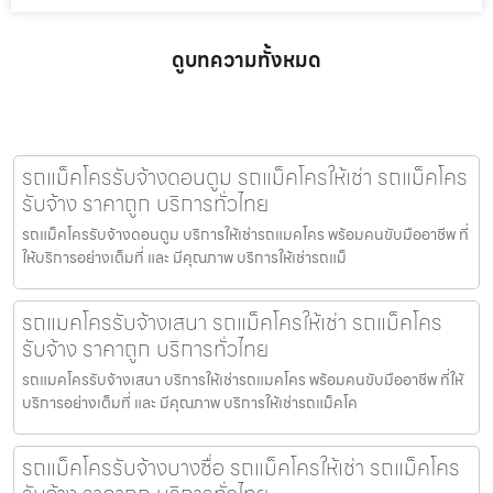
ดูบทความทั้งหมด
รถแม็คโครรับจ้างดอนตูม รถแม็คโครให้เช่า รถแม็คโคร
รับจ้าง ราคาถูก บริการทั่วไทย
รถแม็คโครรับจ้างดอนตูม บริการให้เช่ารถแมคโคร พร้อมคนขับมืออาชีพ ที่
ให้บริการอย่างเต็มที่ และ มีคุณภาพ บริการให้เช่ารถแม็
รถแมคโครรับจ้างเสนา รถแม็คโครให้เช่า รถแม็คโคร
รับจ้าง ราคาถูก บริการทั่วไทย
รถแมคโครรับจ้างเสนา บริการให้เช่ารถแมคโคร พร้อมคนขับมืออาชีพ ที่ให้
บริการอย่างเต็มที่ และ มีคุณภาพ บริการให้เช่ารถแม็คโค
รถแม็คโครรับจ้างบางซื่อ รถแม็คโครให้เช่า รถแม็คโคร