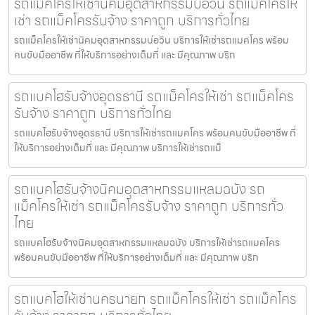
รถแม็คโครให้เช่านิคมอุตสาหกรรมบ่อวิน รถแม็คโครให้
เช่า รถแม็คโครรับจ้าง ราคาถูก บริการทั่วไทย
รถแม็คโครให้เช่านิคมอุตสาหกรรมบ่อวิน บริการให้เช่ารถแมคโคร พร้อม
คนขับมืออาชีพ ที่ให้บริการอย่างเต็มที่ และ มีคุณภาพ บริก
รถแบคโฮรับจ้างอุดรธานี รถแม็คโครให้เช่า รถแม็คโคร
รับจ้าง ราคาถูก บริการทั่วไทย
รถแบคโฮรับจ้างอุดรธานี บริการให้เช่ารถแมคโคร พร้อมคนขับมืออาชีพ ที่
ให้บริการอย่างเต็มที่ และ มีคุณภาพ บริการให้เช่ารถแม็
รถแบคโฮรับจ้างนิคมอุตสาหกรรมแหลมฉบัง รถ
แม็คโครให้เช่า รถแม็คโครรับจ้าง ราคาถูก บริการทั่ว
ไทย
รถแบคโฮรับจ้างนิคมอุตสาหกรรมแหลมฉบัง บริการให้เช่ารถแมคโคร
พร้อมคนขับมืออาชีพ ที่ให้บริการอย่างเต็มที่ และ มีคุณภาพ บริก
รถแบคโฮให้เช่านครนายก รถแม็คโครให้เช่า รถแม็คโคร