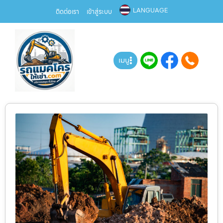
LANGUAGE
ติดต่อเรา
เข้าสู่ระบบ
เมนู