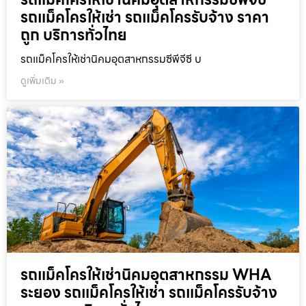
รถแม็คโครให้เช่า รถแม็คโครรับจ้าง ราคา
ถูก บริการทั่วไทย
รถแม็คโครให้เช่านิคมอุตสาหกรรมซีพีจีซี บ
ดูเพิ่มเติม »
รถแม็คโครให้เช่านิคมอุตสาหกรรม WHA
ระยอง รถแม็คโครให้เช่า รถแม็คโครรับจ้าง