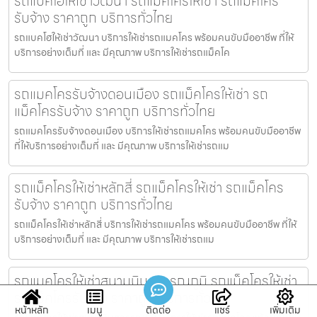
รถแบคโฮให้เช่าวัฒนา รถแม็คโครให้เช่า รถแม็คโคร
รับจ้าง ราคาถูก บริการทั่วไทย
รถแบคโฮให้เช่าวัฒนา บริการให้เช่ารถแมคโคร พร้อมคนขับมืออาชีพ ที่ให้
บริการอย่างเต็มที่ และ มีคุณภาพ บริการให้เช่ารถแม็คโค
รถแมคโครรับจ้างดอนเมือง รถแม็คโครให้เช่า รถ
แม็คโครรับจ้าง ราคาถูก บริการทั่วไทย
รถแมคโครรับจ้างดอนเมือง บริการให้เช่ารถแมคโคร พร้อมคนขับมืออาชีพ
ที่ให้บริการอย่างเต็มที่ และ มีคุณภาพ บริการให้เช่ารถแม
รถแม็คโครให้เช่าหลักสี่ รถแม็คโครให้เช่า รถแม็คโคร
รับจ้าง ราคาถูก บริการทั่วไทย
รถแม็คโครให้เช่าหลักสี่ บริการให้เช่ารถแมคโคร พร้อมคนขับมืออาชีพ ที่ให้
บริการอย่างเต็มที่ และ มีคุณภาพ บริการให้เช่ารถแม
รถแมคโครให้เช่าสนามบินสุวรรณภูมิ รถแม็คโครให้เช่า
รถแม็คโครรับจ้าง ราคาถูก บริการทั่วไทย
หน้าหลัก
เมนู
ติดต่อ
แชร์
เพิ่มเติม