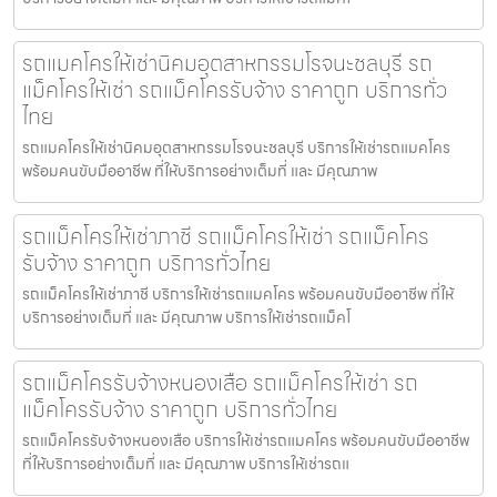
รถแมคโครให้เช่านิคมอุตสาหกรรมโรจนะชลบุรี รถ
แม็คโครให้เช่า รถแม็คโครรับจ้าง ราคาถูก บริการทั่ว
ไทย
รถแมคโครให้เช่านิคมอุตสาหกรรมโรจนะชลบุรี บริการให้เช่ารถแมคโคร
พร้อมคนขับมืออาชีพ ที่ให้บริการอย่างเต็มที่ และ มีคุณภาพ
รถแม็คโครให้เช่าภาชี รถแม็คโครให้เช่า รถแม็คโคร
รับจ้าง ราคาถูก บริการทั่วไทย
รถแม็คโครให้เช่าภาชี บริการให้เช่ารถแมคโคร พร้อมคนขับมืออาชีพ ที่ให้
บริการอย่างเต็มที่ และ มีคุณภาพ บริการให้เช่ารถแม็คโ
รถแม็คโครรับจ้างหนองเสือ รถแม็คโครให้เช่า รถ
แม็คโครรับจ้าง ราคาถูก บริการทั่วไทย
รถแม็คโครรับจ้างหนองเสือ บริการให้เช่ารถแมคโคร พร้อมคนขับมืออาชีพ
ที่ให้บริการอย่างเต็มที่ และ มีคุณภาพ บริการให้เช่ารถแ