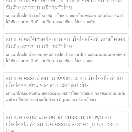
รถแมคโครให้เช่าสายไหม รถแม็คโครให้เช่า รถแม็คโคร
รับจ้าง ราคาถูก บริการทั่วไทย
รถแมคโครให้เช่าสายไหม บริการให้เช่ารถแมคโคร พร้อมคนขับมืออาชีพ ที่
ให้บริการอย่างเต็มที่ และ มีคุณภาพ บริการให้เช่ารถแม็ค
รถแมคโครให้เช่าศรีสะเกษ รถแม็คโครให้เช่า รถแม็คโคร
รับจ้าง ราคาถูก บริการทั่วไทย
รถแมคโครให้เช่าศรีสะเกษ บริการให้เช่ารถแมคโคร พร้อมคนขับมืออาชีพ ที่
ให้บริการอย่างเต็มที่ และ มีคุณภาพ บริการให้เช่ารถแม
รถแมคโครรับจ้างถนนแจ้งวัฒนะ รถแม็คโครให้เช่า รถ
แม็คโครรับจ้าง ราคาถูก บริการทั่วไทย
รถแมคโครรับจ้างถนนแจ้งวัฒนะ บริการให้เช่ารถแมคโคร พร้อมคนขับมือ
อาชีพ ที่ให้บริการอย่างเต็มที่ และ มีคุณภาพ บริการให้เช่า
รถแบคโฮรับจ้างนิคมอุตสาหกรรมมาบตาพุด รถ
แม็คโครให้เช่า รถแม็คโครรับจ้าง ราคาถูก บริการทั่ว
ไทย