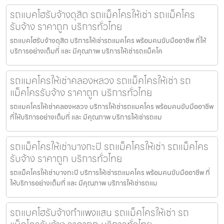
รถแบคโฮรับจ้างดุสิต รถแม็คโครให้เช่า รถแม็คโคร
รับจ้าง ราคาถูก บริการทั่วไทย
รถแบคโฮรับจ้างดุสิต บริการให้เช่ารถแมคโคร พร้อมคนขับมืออาชีพ ที่ให้
บริการอย่างเต็มที่ และ มีคุณภาพ บริการให้เช่ารถแม็คโค
รถแมคโครให้เช่าคลองหลวง รถแม็คโครให้เช่า รถ
แม็คโครรับจ้าง ราคาถูก บริการทั่วไทย
รถแมคโครให้เช่าคลองหลวง บริการให้เช่ารถแมคโคร พร้อมคนขับมืออาชีพ
ที่ให้บริการอย่างเต็มที่ และ มีคุณภาพ บริการให้เช่ารถแม
รถแม็คโครให้เช่าบางกะปิ รถแม็คโครให้เช่า รถแม็คโคร
รับจ้าง ราคาถูก บริการทั่วไทย
รถแม็คโครให้เช่าบางกะปิ บริการให้เช่ารถแมคโคร พร้อมคนขับมืออาชีพ ที่
ให้บริการอย่างเต็มที่ และ มีคุณภาพ บริการให้เช่ารถแม
รถแบคโฮรับจ้างกำแพงแสน รถแม็คโครให้เช่า รถ