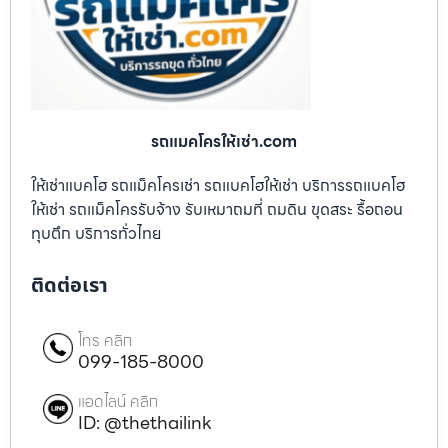
รถแมคโครให้เช่า.com
ให้เช่าแบคโฮ รถแม็คโครเช่า รถแบคโฮให้เช่า บริการรถแบคโฮ
ให้เช่า รถแม็คโครรับจ้าง รับเหมาถมที่ ถมดิน ขุดสระ รื้อถอน
ทุบตึก บริการทั่วไทย
ติดต่อเรา
โทร คลิก
099-185-8000
แอดไลน์ คลิก
ID: @thethailink