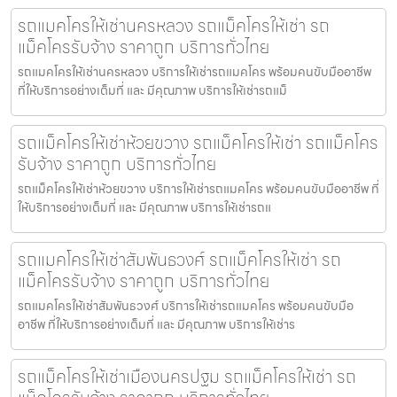
รถแมคโครให้เช่านครหลวง รถแม็คโครให้เช่า รถ
แม็คโครรับจ้าง ราคาถูก บริการทั่วไทย
รถแมคโครให้เช่านครหลวง บริการให้เช่ารถแมคโคร พร้อมคนขับมืออาชีพ
ที่ให้บริการอย่างเต็มที่ และ มีคุณภาพ บริการให้เช่ารถแม็
รถแม็คโครให้เช่าห้วยขวาง รถแม็คโครให้เช่า รถแม็คโคร
รับจ้าง ราคาถูก บริการทั่วไทย
รถแม็คโครให้เช่าห้วยขวาง บริการให้เช่ารถแมคโคร พร้อมคนขับมืออาชีพ ที่
ให้บริการอย่างเต็มที่ และ มีคุณภาพ บริการให้เช่ารถแ
รถแมคโครให้เช่าสัมพันธวงศ์ รถแม็คโครให้เช่า รถ
แม็คโครรับจ้าง ราคาถูก บริการทั่วไทย
รถแมคโครให้เช่าสัมพันธวงศ์ บริการให้เช่ารถแมคโคร พร้อมคนขับมือ
อาชีพ ที่ให้บริการอย่างเต็มที่ และ มีคุณภาพ บริการให้เช่าร
รถแม็คโครให้เช่าเมืองนครปฐม รถแม็คโครให้เช่า รถ