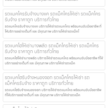
รถแมคโครรับจ้างบางแค รถแม็คโครให้เช่า รถแม็คโคร
รับจ้าง ราคาถูก บริการทั่วไทย
รถแมคโครรับจ้างบางแค บริการให้เช่ารถแมคโคร พร้อมคนขับมืออาชีพ ที่
ให้บริการอย่างเต็มที่ และ มีคุณภาพ บริการให้เช่ารถแม็คโ
รถแบคโฮให้เช่าบางพลัด รถแม็คโครให้เช่า รถแม็คโคร
รับจ้าง ราคาถูก บริการทั่วไทย
รถแบคโฮให้เช่าบางพลัด บริการให้เช่ารถแมคโคร พร้อมคนขับมืออาชีพ ที่ให้
บริการอย่างเต็มที่ และ มีคุณภาพ บริการให้เช่ารถแม็ค
รถแบคโฮรับจ้างหนองจอก รถแม็คโครให้เช่า รถ
แม็คโครรับจ้าง ราคาถูก บริการทั่วไทย
รถแบคโฮรับจ้างหนองจอก บริการให้เช่ารถแมคโคร พร้อมคนขับมืออาชีพ
ที่ให้บริการอย่างเต็มที่ และ มีคุณภาพ บริการให้เช่ารถแม็ค