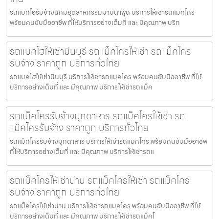
รถแบคโฮรับจ้างนิคมอุตสาหกรรมมาบตาพุด บริการให้เช่ารถแมคโคร
พร้อมคนขับมืออาชีพ ที่ให้บริการอย่างเต็มที่ และ มีคุณภาพ บริก
รถแบคโฮให้เช่ามีนบุรี รถแม็คโครให้เช่า รถแม็คโคร
รับจ้าง ราคาถูก บริการทั่วไทย
รถแบคโฮให้เช่ามีนบุรี บริการให้เช่ารถแมคโคร พร้อมคนขับมืออาชีพ ที่ให้
บริการอย่างเต็มที่ และ มีคุณภาพ บริการให้เช่ารถแม็ค
รถแม็คโครรับจ้างมุกดาหาร รถแม็คโครให้เช่า รถ
แม็คโครรับจ้าง ราคาถูก บริการทั่วไทย
รถแม็คโครรับจ้างมุกดาหาร บริการให้เช่ารถแมคโคร พร้อมคนขับมืออาชีพ
ที่ให้บริการอย่างเต็มที่ และ มีคุณภาพ บริการให้เช่ารถแ
รถแม็คโครให้เช่าน่าน รถแม็คโครให้เช่า รถแม็คโคร
รับจ้าง ราคาถูก บริการทั่วไทย
รถแม็คโครให้เช่าน่าน บริการให้เช่ารถแมคโคร พร้อมคนขับมืออาชีพ ที่ให้
บริการอย่างเต็มที่ และ มีคุณภาพ บริการให้เช่ารถแม็คโ