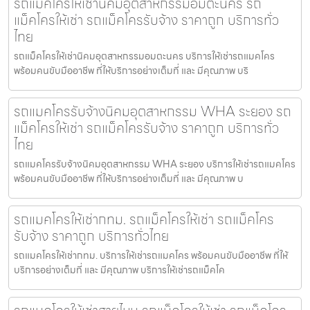
รถแม็คโครให้เช่านิคมอุตสาหกรรมอมตะนคร รถ
แม็คโครให้เช่า รถแม็คโครรับจ้าง ราคาถูก บริการทั่ว
ไทย
รถแม็คโครให้เช่านิคมอุตสาหกรรมอมตะนคร บริการให้เช่ารถแมคโคร
พร้อมคนขับมืออาชีพ ที่ให้บริการอย่างเต็มที่ และ มีคุณภาพ บริ
รถแมคโครรับจ้างนิคมอุตสาหกรรม WHA ระยอง รถ
แม็คโครให้เช่า รถแม็คโครรับจ้าง ราคาถูก บริการทั่ว
ไทย
รถแมคโครรับจ้างนิคมอุตสาหกรรม WHA ระยอง บริการให้เช่ารถแมคโคร
พร้อมคนขับมืออาชีพ ที่ให้บริการอย่างเต็มที่ และ มีคุณภาพ บ
รถแมคโครให้เช่ากทม. รถแม็คโครให้เช่า รถแม็คโคร
รับจ้าง ราคาถูก บริการทั่วไทย
รถแมคโครให้เช่ากทม. บริการให้เช่ารถแมคโคร พร้อมคนขับมืออาชีพ ที่ให้
บริการอย่างเต็มที่ และ มีคุณภาพ บริการให้เช่ารถแม็คโค