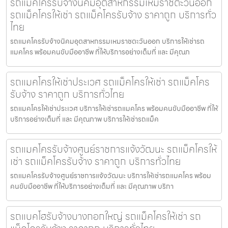
รถแมคโครรับจ้างนิคมอุตสาหกรรมเหมราชตะวันออก
รถแม็คโครให้เช่า รถแม็คโครรับจ้าง ราคาถูก บริการทั่ว
ไทย
รถแมคโครรับจ้างนิคมอุตสาหกรรมเหมราชตะวันออก บริการให้เช่ารถ
แมคโคร พร้อมคนขับมืออาชีพ ที่ให้บริการอย่างเต็มที่ และ มีคุณภ
รถแมคโครให้เช่าประเวศ รถแม็คโครให้เช่า รถแม็คโคร
รับจ้าง ราคาถูก บริการทั่วไทย
รถแมคโครให้เช่าประเวศ บริการให้เช่ารถแมคโคร พร้อมคนขับมืออาชีพ ที่ให้
บริการอย่างเต็มที่ และ มีคุณภาพ บริการให้เช่ารถแม็ค
รถแมคโครรับจ้างศูนย์ราชการแจ้งวัฒนะ รถแม็คโครให้
เช่า รถแม็คโครรับจ้าง ราคาถูก บริการทั่วไทย
รถแมคโครรับจ้างศูนย์ราชการแจ้งวัฒนะ บริการให้เช่ารถแมคโคร พร้อม
คนขับมืออาชีพ ที่ให้บริการอย่างเต็มที่ และ มีคุณภาพ บริกา
รถแบคโฮรับจ้างบางกอกใหญ่ รถแม็คโครให้เช่า รถ