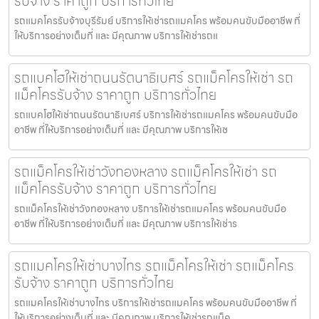
รับจ้าง ราคาถูก บริการทั่วไทย
รถแมคโครรับจ้างบุรีรัมย์ บริการให้เช่ารถแมคโคร พร้อมคนขับมืออาชีพ ที่
ให้บริการอย่างเต็มที่ และ มีคุณภาพ บริการให้เช่ารถแ
รถแบคโฮให้เช่าถนนรัตนาธิเบศร์ รถแม็คโครให้เช่า รถ
แม็คโครรับจ้าง ราคาถูก บริการทั่วไทย
รถแบคโฮให้เช่าถนนรัตนาธิเบศร์ บริการให้เช่ารถแมคโคร พร้อมคนขับมือ
อาชีพ ที่ให้บริการอย่างเต็มที่ และ มีคุณภาพ บริการให้เช
รถแม็คโครให้เช่าวังทองหลาง รถแม็คโครให้เช่า รถ
แม็คโครรับจ้าง ราคาถูก บริการทั่วไทย
รถแม็คโครให้เช่าวังทองหลาง บริการให้เช่ารถแมคโคร พร้อมคนขับมือ
อาชีพ ที่ให้บริการอย่างเต็มที่ และ มีคุณภาพ บริการให้เช่าร
รถแมคโครให้เช่าบางไทร รถแม็คโครให้เช่า รถแม็คโคร
รับจ้าง ราคาถูก บริการทั่วไทย
รถแมคโครให้เช่าบางไทร บริการให้เช่ารถแมคโคร พร้อมคนขับมืออาชีพ ที่
ให้บริการอย่างเต็มที่ และ มีคุณภาพ บริการให้เช่ารถแม็ค