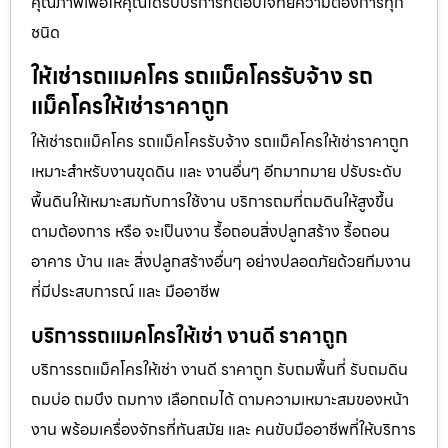
คุณภาพเพื่อให้คุณได้รับบริการที่ตอบโจทย์ความต้องการทุก
ชนิด
ให้เช่ารถแมคโคร รถแม็คโครรับจ้าง รถ
แม็คโครให้เช่าราคาถูก
ให้เช่ารถแม็คโคร รถแม็คโครรับจ้าง รถแม็คโครให้เช่าราคาถูก
เหมาะสำหรับงานขุดดิน และ งานอื่นๆ อีกมากมาย ปรับระดับ
พื้นดินให้เหมาะสมกับการใช้งาน บริการถมที่ถมดินให้สูงขึ้น
ตามต้องการ หรือ จะเป็นงาน รื้อถอนสิ่งปลูกสร้าง รื้อถอน
อาคาร บ้าน และ สิ่งปลูกสร้างอื่นๆ อย่างปลอดภัยด้วยทีมงาน
ที่มีประสบการณ์ และ มืออาชีพ
บริการรถแมคโครให้เช่า งานดี ราคาถูก
บริการรถแม็คโครให้เช่า งานดี ราคาถูก รับถมพื้นที่ รับถมดิน
ถมบ่อ ถมบึง ถมทาง เลือกถมได้ ตามความเหมาะสมของหน้า
งาน พร้อมเครื่องจักรที่ทันสมัย และ คนขับมืออาชีพที่ให้บริการ