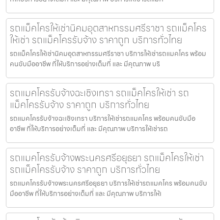
รถแม็คโครให้เช่านิคมอุตสาหกรรมศรีราชา รถแม็คโคร
ให้เช่า รถแม็คโครรับจ้าง ราคาถูก บริการทั่วไทย
รถแม็คโครให้เช่านิคมอุตสาหกรรมศรีราชา บริการให้เช่ารถแมคโคร พร้อม
คนขับมืออาชีพ ที่ให้บริการอย่างเต็มที่ และ มีคุณภาพ บริ
รถแมคโครรับจ้างฉะเชิงเทรา รถแม็คโครให้เช่า รถ
แม็คโครรับจ้าง ราคาถูก บริการทั่วไทย
รถแมคโครรับจ้างฉะเชิงเทรา บริการให้เช่ารถแมคโคร พร้อมคนขับมือ
อาชีพ ที่ให้บริการอย่างเต็มที่ และ มีคุณภาพ บริการให้เช่ารถ
รถแมคโครรับจ้างพระนครศรีอยุธยา รถแม็คโครให้เช่า
รถแม็คโครรับจ้าง ราคาถูก บริการทั่วไทย
รถแมคโครรับจ้างพระนครศรีอยุธยา บริการให้เช่ารถแมคโคร พร้อมคนขับ
มืออาชีพ ที่ให้บริการอย่างเต็มที่ และ มีคุณภาพ บริการให้เ