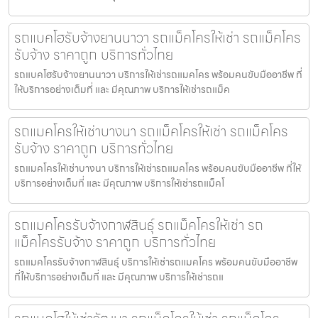
รถแบคโฮรับจ้างยานนาวา รถแม็คโครให้เช่า รถแม็คโคร
รับจ้าง ราคาถูก บริการทั่วไทย
รถแบคโฮรับจ้างยานนาวา บริการให้เช่ารถแมคโคร พร้อมคนขับมืออาชีพ ที่
ให้บริการอย่างเต็มที่ และ มีคุณภาพ บริการให้เช่ารถแม็ค
รถแมคโครให้เช่าบางนา รถแม็คโครให้เช่า รถแม็คโคร
รับจ้าง ราคาถูก บริการทั่วไทย
รถแมคโครให้เช่าบางนา บริการให้เช่ารถแมคโคร พร้อมคนขับมืออาชีพ ที่ให้
บริการอย่างเต็มที่ และ มีคุณภาพ บริการให้เช่ารถแม็คโ
รถแมคโครรับจ้างกาฬสินธุ์ รถแม็คโครให้เช่า รถ
แม็คโครรับจ้าง ราคาถูก บริการทั่วไทย
รถแมคโครรับจ้างกาฬสินธุ์ บริการให้เช่ารถแมคโคร พร้อมคนขับมืออาชีพ
ที่ให้บริการอย่างเต็มที่ และ มีคุณภาพ บริการให้เช่ารถแ