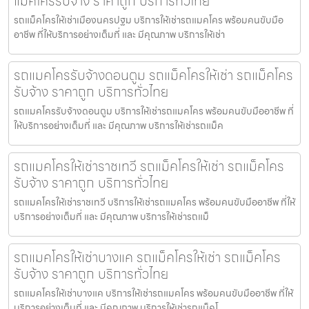
แม็คโครรับจ้าง ราคาถูก บริการทั่วไทย
รถแม็คโครให้เช่าเมืองนครปฐม บริการให้เช่ารถแมคโคร พร้อมคนขับมือ
อาชีพ ที่ให้บริการอย่างเต็มที่ และ มีคุณภาพ บริการให้เช่า
รถแมคโครรับจ้างดอนตูม รถแม็คโครให้เช่า รถแม็คโคร
รับจ้าง ราคาถูก บริการทั่วไทย
รถแมคโครรับจ้างดอนตูม บริการให้เช่ารถแมคโคร พร้อมคนขับมืออาชีพ ที่
ให้บริการอย่างเต็มที่ และ มีคุณภาพ บริการให้เช่ารถแม็ค
รถแมคโครให้เช่าราชเทวี รถแม็คโครให้เช่า รถแม็คโคร
รับจ้าง ราคาถูก บริการทั่วไทย
รถแมคโครให้เช่าราชเทวี บริการให้เช่ารถแมคโคร พร้อมคนขับมืออาชีพ ที่ให้
บริการอย่างเต็มที่ และ มีคุณภาพ บริการให้เช่ารถแม็
รถแมคโครให้เช่าบางแค รถแม็คโครให้เช่า รถแม็คโคร
รับจ้าง ราคาถูก บริการทั่วไทย
รถแมคโครให้เช่าบางแค บริการให้เช่ารถแมคโคร พร้อมคนขับมืออาชีพ ที่ให้
บริการอย่างเต็มที่ และ มีคุณภาพ บริการให้เช่ารถแม็คโ