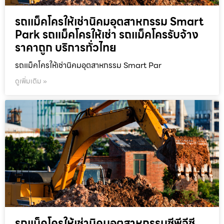
รถแม็คโครให้เช่านิคมอุตสาหกรรม Smart
Park รถแม็คโครให้เช่า รถแม็คโครรับจ้าง
ราคาถูก บริการทั่วไทย
รถแม็คโครให้เช่านิคมอุตสาหกรรม Smart Par
ดูเพิ่มเติม »
รถแม็คโครให้เช่านิคมอุตสาหกรรมซีพีจีซี