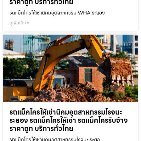
ราคาถูก บริการทั่วไทย
รถแม็คโครให้เช่านิคมอุตสาหกรรม WHA ระยอง
ดูเพิ่มเติม »
รถแม็คโครให้เช่านิคมอุตสาหกรรมโรจนะ
ระยอง รถแม็คโครให้เช่า รถแม็คโครรับจ้าง
ราคาถูก บริการทั่วไทย
รถแม็คโครให้เช่านิคมอุตสาหกรรมโรจนะ ระยอ