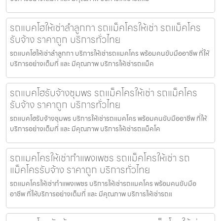
รถแบคโฮให้เช่าลำลูกกา รถแม็คโครให้เช่า รถแม็คโคร
รับจ้าง ราคาถูก บริการทั่วไทย
รถแบคโฮให้เช่าลำลูกกา บริการให้เช่ารถแมคโคร พร้อมคนขับมืออาชีพ ที่ให้
บริการอย่างเต็มที่ และ มีคุณภาพ บริการให้เช่ารถแม็ค
รถแบคโฮรับจ้างชุมพร รถแม็คโครให้เช่า รถแม็คโคร
รับจ้าง ราคาถูก บริการทั่วไทย
รถแบคโฮรับจ้างชุมพร บริการให้เช่ารถแมคโคร พร้อมคนขับมืออาชีพ ที่ให้
บริการอย่างเต็มที่ และ มีคุณภาพ บริการให้เช่ารถแม็คโค
รถแมคโครให้เช่ากำแพงเพชร รถแม็คโครให้เช่า รถ
แม็คโครรับจ้าง ราคาถูก บริการทั่วไทย
รถแมคโครให้เช่ากำแพงเพชร บริการให้เช่ารถแมคโคร พร้อมคนขับมือ
อาชีพ ที่ให้บริการอย่างเต็มที่ และ มีคุณภาพ บริการให้เช่ารถแ