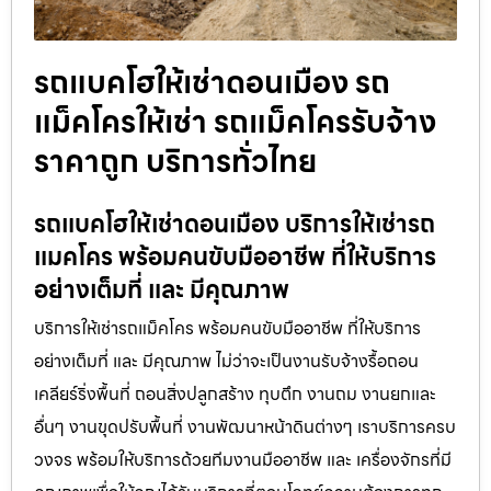
รถแบคโฮให้เช่าดอนเมือง รถ
แม็คโครให้เช่า รถแม็คโครรับจ้าง
ราคาถูก บริการทั่วไทย
รถแบคโฮให้เช่าดอนเมือง บริการให้เช่ารถ
แมคโคร พร้อมคนขับมืออาชีพ ที่ให้บริการ
อย่างเต็มที่ และ มีคุณภาพ
บริการให้เช่ารถแม็คโคร พร้อมคนขับมืออาชีพ ที่ให้บริการ
อย่างเต็มที่ และ มีคุณภาพ ไม่ว่าจะเป็นงานรับจ้างรื้อถอน
เคลียร์ริ่งพื้นที่ ถอนสิ่งปลูกสร้าง ทุบตึก งานถม งานยกและ
อื่นๆ งานขุดปรับพื้นที่ งานพัฒนาหน้าดินต่างๆ เราบริการครบ
วงจร พร้อมให้บริการด้วยทีมงานมืออาชีพ และ เครื่องจักรที่มี