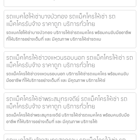
รถแบคโฮให้เช่าบางบัวทอง รถแม็คโครให้เช่า รถ
แม็คโครรับจ้าง ราคาถูก บริการทั่วไทย
รถแบคโฮให้เช่าบางบัวทอง บริการให้เช่ารถแมคโคร พร้อมคนขับมืออาชีพ
ที่ให้บริการอย่างเต็มที่ และ มีคุณภาพ บริการให้เช่ารถแม
รถแม็คโครให้เช่าวงแหวนรอบนอก รถแม็คโครให้เช่า รถ
แม็คโครรับจ้าง ราคาถูก บริการทั่วไทย
รถแม็คโครให้เช่าวงแหวนรอบนอก บริการให้เช่ารถแมคโคร พร้อมคนขับ
มืออาชีพ ที่ให้บริการอย่างเต็มที่ และ มีคุณภาพ บริการให้เช่
รถแม็คโครให้เช่าพระสมุทรเจดีย์ รถแม็คโครให้เช่า รถ
แม็คโครรับจ้าง ราคาถูก บริการทั่วไทย
รถแม็คโครให้เช่าพระสมุทรเจดีย์ บริการให้เช่ารถแมคโคร พร้อมคนขับมือ
อาชีพ ที่ให้บริการอย่างเต็มที่ และ มีคุณภาพ บริการให้เ