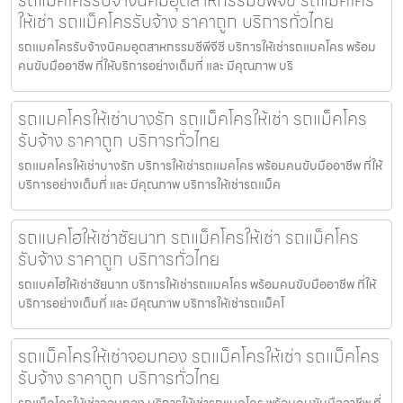
รถแมคโครรับจ้างนิคมอุตสาหกรรมซีพีจีซี รถแม็คโคร
ให้เช่า รถแม็คโครรับจ้าง ราคาถูก บริการทั่วไทย
รถแมคโครรับจ้างนิคมอุตสาหกรรมซีพีจีซี บริการให้เช่ารถแมคโคร พร้อม
คนขับมืออาชีพ ที่ให้บริการอย่างเต็มที่ และ มีคุณภาพ บริ
รถแมคโครให้เช่าบางรัก รถแม็คโครให้เช่า รถแม็คโคร
รับจ้าง ราคาถูก บริการทั่วไทย
รถแมคโครให้เช่าบางรัก บริการให้เช่ารถแมคโคร พร้อมคนขับมืออาชีพ ที่ให้
บริการอย่างเต็มที่ และ มีคุณภาพ บริการให้เช่ารถแม็ค
รถแบคโฮให้เช่าชัยนาท รถแม็คโครให้เช่า รถแม็คโคร
รับจ้าง ราคาถูก บริการทั่วไทย
รถแบคโฮให้เช่าชัยนาท บริการให้เช่ารถแมคโคร พร้อมคนขับมืออาชีพ ที่ให้
บริการอย่างเต็มที่ และ มีคุณภาพ บริการให้เช่ารถแม็คโ
รถแม็คโครให้เช่าจอมทอง รถแม็คโครให้เช่า รถแม็คโคร
รับจ้าง ราคาถูก บริการทั่วไทย