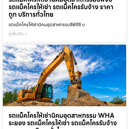
รถแม็คโครให้เช่า รถแม็คโครรับจ้าง ราคา
ถูก บริการทั่วไทย
รถแม็คโครให้เช่านิคมอุตสาหกรรมซีพีจีซี บ
ดูเพิ่มเติม »
รถแม็คโครให้เช่านิคมอุตสาหกรรม WHA
ระยอง รถแม็คโครให้เช่า รถแม็คโครรับจ้าง