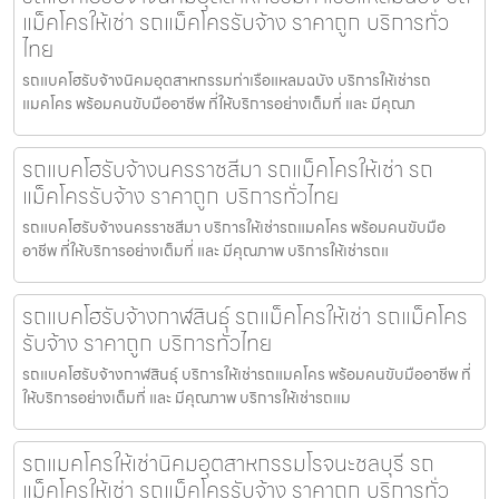
แม็คโครให้เช่า รถแม็คโครรับจ้าง ราคาถูก บริการทั่ว
ไทย
รถแบคโฮรับจ้างนิคมอุตสาหกรรมท่าเรือแหลมฉบัง บริการให้เช่ารถ
แมคโคร พร้อมคนขับมืออาชีพ ที่ให้บริการอย่างเต็มที่ และ มีคุณภ
รถแบคโฮรับจ้างนครราชสีมา รถแม็คโครให้เช่า รถ
แม็คโครรับจ้าง ราคาถูก บริการทั่วไทย
รถแบคโฮรับจ้างนครราชสีมา บริการให้เช่ารถแมคโคร พร้อมคนขับมือ
อาชีพ ที่ให้บริการอย่างเต็มที่ และ มีคุณภาพ บริการให้เช่ารถแ
รถแบคโฮรับจ้างกาฬสินธุ์ รถแม็คโครให้เช่า รถแม็คโคร
รับจ้าง ราคาถูก บริการทั่วไทย
รถแบคโฮรับจ้างกาฬสินธุ์ บริการให้เช่ารถแมคโคร พร้อมคนขับมืออาชีพ ที่
ให้บริการอย่างเต็มที่ และ มีคุณภาพ บริการให้เช่ารถแม
รถแมคโครให้เช่านิคมอุตสาหกรรมโรจนะชลบุรี รถ
แม็คโครให้เช่า รถแม็คโครรับจ้าง ราคาถูก บริการทั่ว