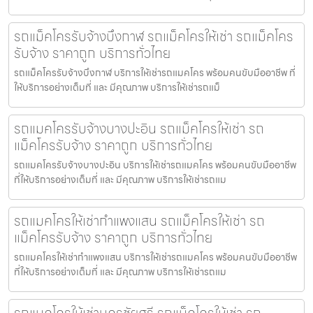
รถแม็คโครรับจ้างบึงกาฬ รถแม็คโครให้เช่า รถแม็คโคร
รับจ้าง ราคาถูก บริการทั่วไทย
รถแม็คโครรับจ้างบึงกาฬ บริการให้เช่ารถแมคโคร พร้อมคนขับมืออาชีพ ที่
ให้บริการอย่างเต็มที่ และ มีคุณภาพ บริการให้เช่ารถแม็
รถแมคโครรับจ้างบางปะอิน รถแม็คโครให้เช่า รถ
แม็คโครรับจ้าง ราคาถูก บริการทั่วไทย
รถแมคโครรับจ้างบางปะอิน บริการให้เช่ารถแมคโคร พร้อมคนขับมืออาชีพ
ที่ให้บริการอย่างเต็มที่ และ มีคุณภาพ บริการให้เช่ารถแม
รถแมคโครให้เช่ากำแพงแสน รถแม็คโครให้เช่า รถ
แม็คโครรับจ้าง ราคาถูก บริการทั่วไทย
รถแมคโครให้เช่ากำแพงแสน บริการให้เช่ารถแมคโคร พร้อมคนขับมืออาชีพ
ที่ให้บริการอย่างเต็มที่ และ มีคุณภาพ บริการให้เช่ารถแม