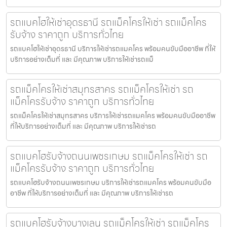
รถแบคโฮให้เช่าอุดรธานี รถแม็คโครให้เช่า รถแม็คโคร
รับจ้าง ราคาถูก บริการทั่วไทย
รถแบคโฮให้เช่าอุดรธานี บริการให้เช่ารถแมคโคร พร้อมคนขับมืออาชีพ ที่ให้
บริการอย่างเต็มที่ และ มีคุณภาพ บริการให้เช่ารถแม็
รถแม็คโครให้เช่าสมุทรสาคร รถแม็คโครให้เช่า รถ
แม็คโครรับจ้าง ราคาถูก บริการทั่วไทย
รถแม็คโครให้เช่าสมุทรสาคร บริการให้เช่ารถแมคโคร พร้อมคนขับมืออาชีพ
ที่ให้บริการอย่างเต็มที่ และ มีคุณภาพ บริการให้เช่ารถ
รถแบคโฮรับจ้างถนนเพชรเกษม รถแม็คโครให้เช่า รถ
แม็คโครรับจ้าง ราคาถูก บริการทั่วไทย
รถแบคโฮรับจ้างถนนเพชรเกษม บริการให้เช่ารถแมคโคร พร้อมคนขับมือ
อาชีพ ที่ให้บริการอย่างเต็มที่ และ มีคุณภาพ บริการให้เช่ารถ
รถแบคโฮรับจ้างบางเลน รถแม็คโครให้เช่า รถแม็คโคร