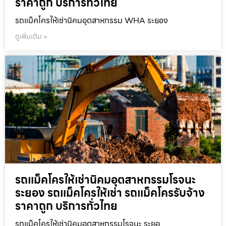
ราคาถูก บริการทั่วไทย
รถแม็คโครให้เช่านิคมอุตสาหกรรม WHA ระยอง
ดูเพิ่มเติม »
รถแม็คโครให้เช่านิคมอุตสาหกรรมโรจนะ
ระยอง รถแม็คโครให้เช่า รถแม็คโครรับจ้าง
ราคาถูก บริการทั่วไทย
รถแม็คโครให้เช่านิคมอุตสาหกรรมโรจนะ ระยอ