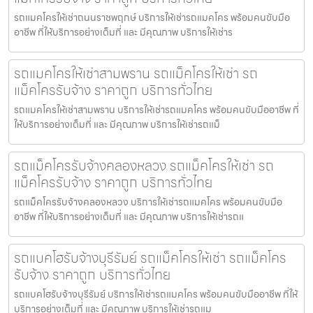
รถแมคโครให้เช่าถนนราชพฤกษ์ บริการให้เช่ารถแมคโคร พร้อมคนขับมือ
อาชีพ ที่ให้บริการอย่างเต็มที่ และ มีคุณภาพ บริการให้เช่าร
รถแมคโครให้เช่าสามพราน รถแม็คโครให้เช่า รถ
แม็คโครรับจ้าง ราคาถูก บริการทั่วไทย
รถแมคโครให้เช่าสามพราน บริการให้เช่ารถแมคโคร พร้อมคนขับมืออาชีพ ที่
ให้บริการอย่างเต็มที่ และ มีคุณภาพ บริการให้เช่ารถแม็
รถแม็คโครรับจ้างคลองหลวง รถแม็คโครให้เช่า รถ
แม็คโครรับจ้าง ราคาถูก บริการทั่วไทย
รถแม็คโครรับจ้างคลองหลวง บริการให้เช่ารถแมคโคร พร้อมคนขับมือ
อาชีพ ที่ให้บริการอย่างเต็มที่ และ มีคุณภาพ บริการให้เช่ารถแ
รถแบคโฮรับจ้างบุรีรัมย์ รถแม็คโครให้เช่า รถแม็คโคร
รับจ้าง ราคาถูก บริการทั่วไทย
รถแบคโฮรับจ้างบุรีรัมย์ บริการให้เช่ารถแมคโคร พร้อมคนขับมืออาชีพ ที่ให้
บริการอย่างเต็มที่ และ มีคุณภาพ บริการให้เช่ารถแม