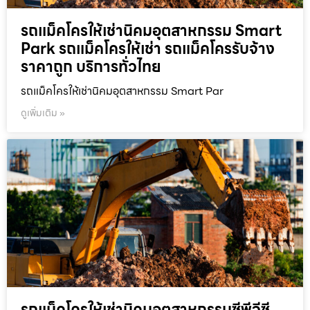
รถแม็คโครให้เช่านิคมอุตสาหกรรม Smart
Park รถแม็คโครให้เช่า รถแม็คโครรับจ้าง
ราคาถูก บริการทั่วไทย
รถแม็คโครให้เช่านิคมอุตสาหกรรม Smart Par
ดูเพิ่มเติม »
รถแม็คโครให้เช่านิคมอุตสาหกรรมซีพีจีซี