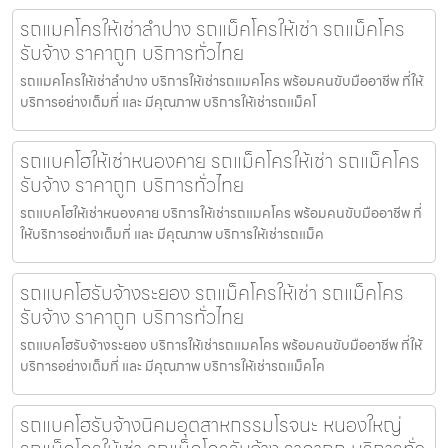
รถแมคโครให้เช่าลำปาง รถแม็คโครให้เช่า รถแม็คโคร
รับจ้าง ราคาถูก บริการทั่วไทย
รถแมคโครให้เช่าลำปาง บริการให้เช่ารถแมคโคร พร้อมคนขับมืออาชีพ ที่ให้
บริการอย่างเต็มที่ และ มีคุณภาพ บริการให้เช่ารถแม็คโ
รถแบคโฮให้เช่าหนองคาย รถแม็คโครให้เช่า รถแม็คโคร
รับจ้าง ราคาถูก บริการทั่วไทย
รถแบคโฮให้เช่าหนองคาย บริการให้เช่ารถแมคโคร พร้อมคนขับมืออาชีพ ที่
ให้บริการอย่างเต็มที่ และ มีคุณภาพ บริการให้เช่ารถแม็ค
รถแบคโฮรับจ้างระยอง รถแม็คโครให้เช่า รถแม็คโคร
รับจ้าง ราคาถูก บริการทั่วไทย
รถแบคโฮรับจ้างระยอง บริการให้เช่ารถแมคโคร พร้อมคนขับมืออาชีพ ที่ให้
บริการอย่างเต็มที่ และ มีคุณภาพ บริการให้เช่ารถแม็คโค
รถแบคโฮรับจ้างนิคมอุตสาหกรรมโรจนะ หนองใหญ่