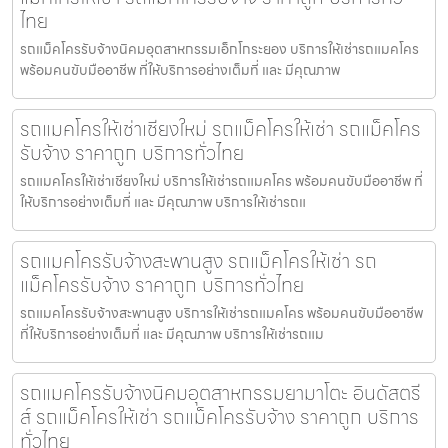
ไทย
รถแม็คโครรับจ้างนิคมอุตสาหกรรมเอ็กโกระยอง บริการให้เช่ารถแมคโคร
พร้อมคนขับมืออาชีพ ที่ให้บริการอย่างเต็มที่ และ มีคุณภาพ
รถแมคโครให้เช่าเชียงใหม่ รถแม็คโครให้เช่า รถแม็คโคร
รับจ้าง ราคาถูก บริการทั่วไทย
รถแมคโครให้เช่าเชียงใหม่ บริการให้เช่ารถแมคโคร พร้อมคนขับมืออาชีพ ที่
ให้บริการอย่างเต็มที่ และ มีคุณภาพ บริการให้เช่ารถแ
รถแมคโครรับจ้างสะพานสูง รถแม็คโครให้เช่า รถ
แม็คโครรับจ้าง ราคาถูก บริการทั่วไทย
รถแมคโครรับจ้างสะพานสูง บริการให้เช่ารถแมคโคร พร้อมคนขับมืออาชีพ
ที่ให้บริการอย่างเต็มที่ และ มีคุณภาพ บริการให้เช่ารถแม
รถแมคโครรับจ้างนิคมอุตสาหกรรมยามาโตะ อินดัสตรี
ส์ รถแม็คโครให้เช่า รถแม็คโครรับจ้าง ราคาถูก บริการ
ทั่วไทย