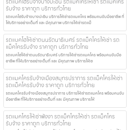
รถแบคโฮรับจ้างบางปะอิน รถแม็คโครให้เช่า รถแม็คโคร
รับจ้าง ราคาถูก บริการทั่วไทย
รถแบคโฮรับจ้างบางปะอิน บริการให้เช่ารถแมคโคร พร้อมคนขับมืออาชีพ ที่
ให้บริการอย่างเต็มที่ และ มีคุณภาพ บริการให้เช่ารถแม็
รถแบคโฮให้เช่าถนนรัตนาธิเบศร์ รถแม็คโครให้เช่า รถ
แม็คโครรับจ้าง ราคาถูก บริการทั่วไทย
รถแบคโฮให้เช่าถนนรัตนาธิเบศร์ บริการให้เช่ารถแมคโคร พร้อมคนขับมือ
อาชีพ ที่ให้บริการอย่างเต็มที่ และ มีคุณภาพ บริการให้เช
รถแมคโครรับจ้างเมืองสมุทรปราการ รถแม็คโครให้เช่า
รถแม็คโครรับจ้าง ราคาถูก บริการทั่วไทย
รถแมคโครรับจ้างเมืองสมุทรปราการ บริการให้เช่ารถแมคโคร พร้อมคนขับ
มืออาชีพ ที่ให้บริการอย่างเต็มที่ และ มีคุณภาพ บริการให้
รถแมคโครให้เช่าพังงา รถแม็คโครให้เช่า รถแม็คโคร
รับจ้าง ราคาถูก บริการทั่วไทย