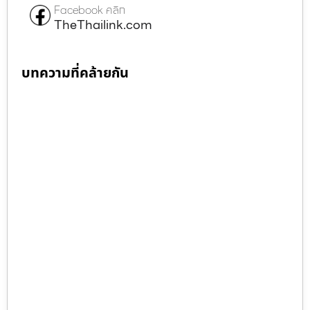
Facebook คลิก
TheThailink.com
บทความที่คล้ายกัน