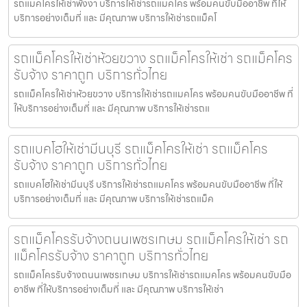
รถแมคโครให้เช่าพังงา บริการให้เช่ารถแมคโคร พร้อมคนขับมืออาชีพ ที่ให้
บริการอย่างเต็มที่ และ มีคุณภาพ บริการให้เช่ารถแม็คโ
รถแม็คโครให้เช่าห้วยขวาง รถแม็คโครให้เช่า รถแม็คโคร
รับจ้าง ราคาถูก บริการทั่วไทย
รถแม็คโครให้เช่าห้วยขวาง บริการให้เช่ารถแมคโคร พร้อมคนขับมืออาชีพ ที่
ให้บริการอย่างเต็มที่ และ มีคุณภาพ บริการให้เช่ารถแ
รถแบคโฮให้เช่ามีนบุรี รถแม็คโครให้เช่า รถแม็คโคร
รับจ้าง ราคาถูก บริการทั่วไทย
รถแบคโฮให้เช่ามีนบุรี บริการให้เช่ารถแมคโคร พร้อมคนขับมืออาชีพ ที่ให้
บริการอย่างเต็มที่ และ มีคุณภาพ บริการให้เช่ารถแม็ค
รถแม็คโครรับจ้างถนนเพชรเกษม รถแม็คโครให้เช่า รถ
แม็คโครรับจ้าง ราคาถูก บริการทั่วไทย
รถแม็คโครรับจ้างถนนเพชรเกษม บริการให้เช่ารถแมคโคร พร้อมคนขับมือ
อาชีพ ที่ให้บริการอย่างเต็มที่ และ มีคุณภาพ บริการให้เช่า