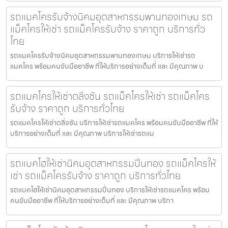
รถแมคโครรับจ้างนิคมอุตสาหกรรมพานทองเกษม รถ
แม็คโครให้เช่า รถแม็คโครรับจ้าง ราคาถูก บริการทั่ว
ไทย
รถแมคโครรับจ้างนิคมอุตสาหกรรมพานทองเกษม บริการให้เช่ารถ
แมคโคร พร้อมคนขับมืออาชีพ ที่ให้บริการอย่างเต็มที่ และ มีคุณภาพ บ
รถแมคโครให้เช่าตลิ่งชัน รถแม็คโครให้เช่า รถแม็คโคร
รับจ้าง ราคาถูก บริการทั่วไทย
รถแมคโครให้เช่าตลิ่งชัน บริการให้เช่ารถแมคโคร พร้อมคนขับมืออาชีพ ที่ให้
บริการอย่างเต็มที่ และ มีคุณภาพ บริการให้เช่ารถแม
รถแบคโฮให้เช่านิคมอุตสาหกรรมปิ่นทอง รถแม็คโครให้
เช่า รถแม็คโครรับจ้าง ราคาถูก บริการทั่วไทย
รถแบคโฮให้เช่านิคมอุตสาหกรรมปิ่นทอง บริการให้เช่ารถแมคโคร พร้อม
คนขับมืออาชีพ ที่ให้บริการอย่างเต็มที่ และ มีคุณภาพ บริกา