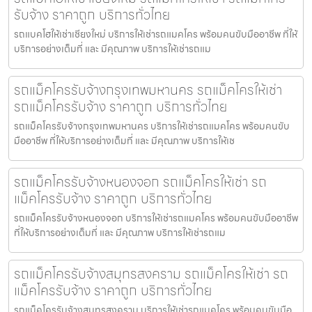
รับจ้าง ราคาถูก บริการทั่วไทย
รถแบคโฮให้เช่าเชียงใหม่ บริการให้เช่ารถแมคโคร พร้อมคนขับมืออาชีพ ที่ให้
บริการอย่างเต็มที่ และ มีคุณภาพ บริการให้เช่ารถแม
รถแม็คโครรับจ้างกรุงเทพมหานคร รถแม็คโครให้เช่า
รถแม็คโครรับจ้าง ราคาถูก บริการทั่วไทย
รถแม็คโครรับจ้างกรุงเทพมหานคร บริการให้เช่ารถแมคโคร พร้อมคนขับ
มืออาชีพ ที่ให้บริการอย่างเต็มที่ และ มีคุณภาพ บริการให้เช
รถแม็คโครรับจ้างหนองจอก รถแม็คโครให้เช่า รถ
แม็คโครรับจ้าง ราคาถูก บริการทั่วไทย
รถแม็คโครรับจ้างหนองจอก บริการให้เช่ารถแมคโคร พร้อมคนขับมืออาชีพ
ที่ให้บริการอย่างเต็มที่ และ มีคุณภาพ บริการให้เช่ารถแม
รถแม็คโครรับจ้างสมุทรสงคราม รถแม็คโครให้เช่า รถ
แม็คโครรับจ้าง ราคาถูก บริการทั่วไทย
รถแม็คโครรับจ้างสมุทรสงคราม บริการให้เช่ารถแมคโคร พร้อมคนขับมือ