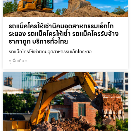
รถแม็คโครให้เช่านิคมอุตสาหกรรมเอ็กโก
ระยอง รถแม็คโครให้เช่า รถแม็คโครรับจ้าง
ราคาถูก บริการทั่วไทย
รถแม็คโครให้เช่านิคมอุตสาหกรรมเอ็กโกระยอ
ดูเพิ่มเติม »