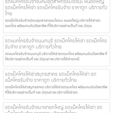
รถแม็คโครรับจ้างนิคมอุตสาหกรรมโรจนะ หนองใหญ่
รถแม็คโครให้เช่า รถแม็คโครรับจ้าง ราคาถูก บริการทั่ว
ไทย
รถแม็คโครรับจ้างนิคมอุตสาหกรรมโรจนะ หนองใหญ่ บริการให้เช่ารถ
แมคโคร พร้อมคนขับมืออาชีพ ที่ให้บริการอย่างเต็มที่ และ มีคุณ
รถแมคโครรับจ้างนนทบุรี รถแม็คโครให้เช่า รถแม็คโคร
รับจ้าง ราคาถูก บริการทั่วไทย
รถแมคโครรับจ้างนนทบุรี บริการให้เช่ารถแมคโคร พร้อมคนขับมืออาชีพ ที่
ให้บริการอย่างเต็มที่ และ มีคุณภาพ บริการให้เช่ารถแม็
รถแม็คโครให้เช่าสมุทรสาคร รถแม็คโครให้เช่า รถ
แม็คโครรับจ้าง ราคาถูก บริการทั่วไทย
รถแม็คโครให้เช่าสมุทรสาคร บริการให้เช่ารถแมคโคร พร้อมคนขับมืออาชีพ
ที่ให้บริการอย่างเต็มที่ และ มีคุณภาพ บริการให้เช่ารถ
รถแม็คโครรับจ้างบางกอกใหญ่ รถแม็คโครให้เช่า รถ