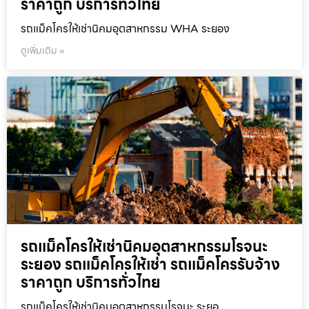
ราคาถูก บริการทั่วไทย
รถแม็คโครให้เช่านิคมอุตสาหกรรม WHA ระยอง
ดูเพิ่มเติม »
รถแม็คโครให้เช่านิคมอุตสาหกรรมโรจนะ
ระยอง รถแม็คโครให้เช่า รถแม็คโครรับจ้าง
ราคาถูก บริการทั่วไทย
รถแม็คโครให้เช่านิคมอุตสาหกรรมโรจนะ ระยอ