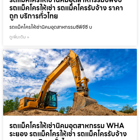
รถแม็คโครให้เช่า รถแม็คโครรับจ้าง ราคา
ถูก บริการทั่วไทย
รถแม็คโครให้เช่านิคมอุตสาหกรรมซีพีจีซี บ
ดูเพิ่มเติม »
รถแม็คโครให้เช่านิคมอุตสาหกรรม WHA
ระยอง รถแม็คโครให้เช่า รถแม็คโครรับจ้าง