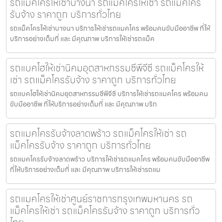
รถแม็คโครให้เช่าบางนา รถแม็คโครให้เช่า รถแม็คโคร
รับจ้าง ราคาถูก บริการทั่วไทย
รถแม็คโครให้เช่าบางนา บริการให้เช่ารถแมคโคร พร้อมคนขับมืออาชีพ ที่ให้
บริการอย่างเต็มที่ และ มีคุณภาพ บริการให้เช่ารถแม็ค
รถแบคโฮให้เช่านิคมอุตสาหกรรมซีพีจีซี รถแม็คโครให้
เช่า รถแม็คโครรับจ้าง ราคาถูก บริการทั่วไทย
รถแบคโฮให้เช่านิคมอุตสาหกรรมซีพีจีซี บริการให้เช่ารถแมคโคร พร้อมคน
ขับมืออาชีพ ที่ให้บริการอย่างเต็มที่ และ มีคุณภาพ บริก
รถแมคโครรับจ้างลาดพร้าว รถแม็คโครให้เช่า รถ
แม็คโครรับจ้าง ราคาถูก บริการทั่วไทย
รถแมคโครรับจ้างลาดพร้าว บริการให้เช่ารถแมคโคร พร้อมคนขับมืออาชีพ
ที่ให้บริการอย่างเต็มที่ และ มีคุณภาพ บริการให้เช่ารถแม
รถแมคโครให้เช่าศูนย์ราชการกรุงเทพมหานคร รถ
แม็คโครให้เช่า รถแม็คโครรับจ้าง ราคาถูก บริการทั่ว