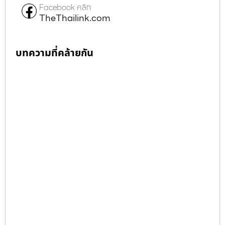
Facebook คลิก
TheThailink.com
บทความที่คล้ายกัน