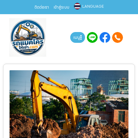
LANGUAGE
ติดต่อเรา
เข้าสู่ระบบ
เมนู