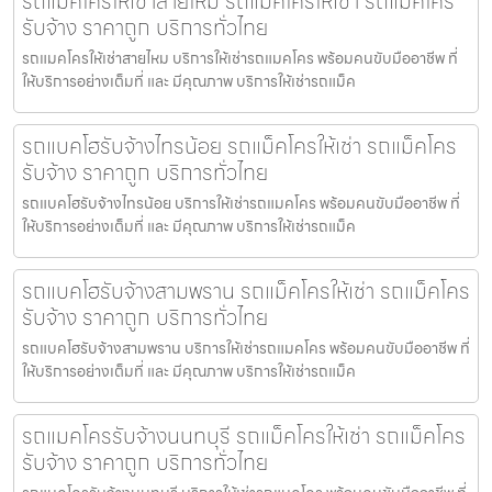
รถแมคโครให้เช่าสายไหม รถแม็คโครให้เช่า รถแม็คโคร
รับจ้าง ราคาถูก บริการทั่วไทย
รถแมคโครให้เช่าสายไหม บริการให้เช่ารถแมคโคร พร้อมคนขับมืออาชีพ ที่
ให้บริการอย่างเต็มที่ และ มีคุณภาพ บริการให้เช่ารถแม็ค
รถแบคโฮรับจ้างไทรน้อย รถแม็คโครให้เช่า รถแม็คโคร
รับจ้าง ราคาถูก บริการทั่วไทย
รถแบคโฮรับจ้างไทรน้อย บริการให้เช่ารถแมคโคร พร้อมคนขับมืออาชีพ ที่
ให้บริการอย่างเต็มที่ และ มีคุณภาพ บริการให้เช่ารถแม็ค
รถแบคโฮรับจ้างสามพราน รถแม็คโครให้เช่า รถแม็คโคร
รับจ้าง ราคาถูก บริการทั่วไทย
รถแบคโฮรับจ้างสามพราน บริการให้เช่ารถแมคโคร พร้อมคนขับมืออาชีพ ที่
ให้บริการอย่างเต็มที่ และ มีคุณภาพ บริการให้เช่ารถแม็ค
รถแมคโครรับจ้างนนทบุรี รถแม็คโครให้เช่า รถแม็คโคร
รับจ้าง ราคาถูก บริการทั่วไทย