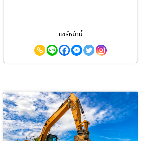
แชร์หน้านี้