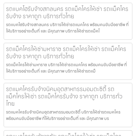
รถแบคโฮรับจ้างสกลนคร รถแม็คโครให้เช่า รถแม็คโคร
รับจ้าง ราคาถูก บริการทั่วไทย
รถแบคโฮรับจ้างสกลนคร บริการให้เช่ารถแมคโคร พร้อมคนขับมืออาชีพ ที่
ให้บริการอย่างเต็มที่ และ มีคุณภาพ บริการให้เช่ารถแม็คโ
รถแม็คโครให้เช่ามหาราช รถแม็คโครให้เช่า รถแม็คโคร
รับจ้าง ราคาถูก บริการทั่วไทย
รถแม็คโครให้เช่ามหาราช บริการให้เช่ารถแมคโคร พร้อมคนขับมืออาชีพ ที่
ให้บริการอย่างเต็มที่ และ มีคุณภาพ บริการให้เช่ารถแม็
รถแมคโครรับจ้างนิคมอุตสาหกรรมอมตะซิตี้ รถ
แม็คโครให้เช่า รถแม็คโครรับจ้าง ราคาถูก บริการทั่ว
ไทย
รถแมคโครรับจ้างนิคมอุตสาหกรรมอมตะซิตี้ บริการให้เช่ารถแมคโคร
พร้อมคนขับมืออาชีพ ที่ให้บริการอย่างเต็มที่ และ มีคุณภาพ บร