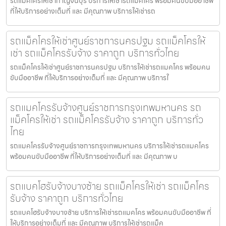
รถแม็คโครให้เช่ากาญจนบุรี บริการให้เช่ารถแมคโคร พร้อมคนขับมืออาชีพ
ที่ให้บริการอย่างเต็มที่ และ มีคุณภาพ บริการให้เช่ารถ
รถแม็คโครให้เช่าศูนย์ราชการนครปฐม รถแม็คโครให้
เช่า รถแม็คโครรับจ้าง ราคาถูก บริการทั่วไทย
รถแม็คโครให้เช่าศูนย์ราชการนครปฐม บริการให้เช่ารถแมคโคร พร้อมคน
ขับมืออาชีพ ที่ให้บริการอย่างเต็มที่ และ มีคุณภาพ บริการใ
รถแมคโครรับจ้างศูนย์ราชการกรุงเทพมหานคร รถ
แม็คโครให้เช่า รถแม็คโครรับจ้าง ราคาถูก บริการทั่ว
ไทย
รถแมคโครรับจ้างศูนย์ราชการกรุงเทพมหานคร บริการให้เช่ารถแมคโคร
พร้อมคนขับมืออาชีพ ที่ให้บริการอย่างเต็มที่ และ มีคุณภาพ บ
รถแบคโฮรับจ้างบางซ้าย รถแม็คโครให้เช่า รถแม็คโคร
รับจ้าง ราคาถูก บริการทั่วไทย
รถแบคโฮรับจ้างบางซ้าย บริการให้เช่ารถแมคโคร พร้อมคนขับมืออาชีพ ที่
ให้บริการอย่างเต็มที่ และ มีคุณภาพ บริการให้เช่ารถแม็ค