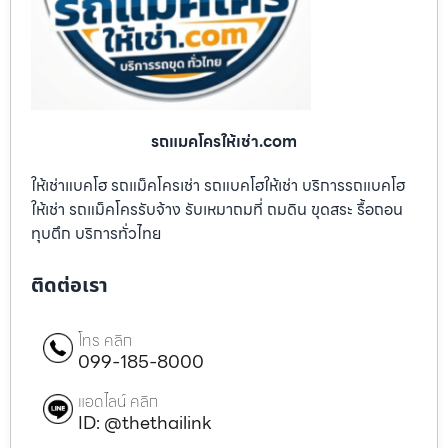
รถแมคโครให้เช่า.com
ให้เช่าแบคโฮ รถแม็คโครเช่า รถแบคโฮให้เช่า บริการรถแบคโฮ
ให้เช่า รถแม็คโครรับจ้าง รับเหมาถมที่ ถมดิน ขุดสระ รื้อถอน
ทุบตึก บริการทั่วไทย
ติดต่อเรา
โทร คลิก
099-185-8000
แอดไลน์ คลิก
ID: @thethailink