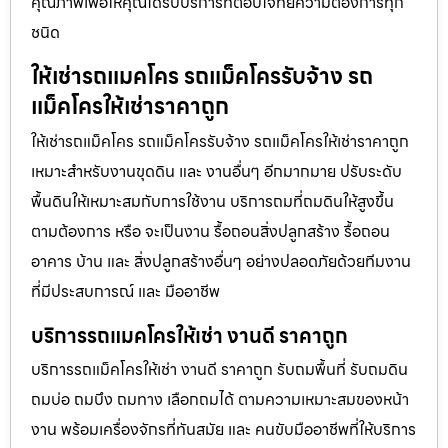
คุณภาพเพื่อให้คุณได้รับบริการที่ตอบโจทย์ความต้องการทุก
ชนิด
ให้เช่ารถแมคโคร รถแม็คโครรับจ้าง รถ
แม็คโครให้เช่าราคาถูก
ให้เช่ารถแม็คโคร รถแม็คโครรับจ้าง รถแม็คโครให้เช่าราคาถูก
เหมาะสำหรับงานขุดดิน และ งานอื่นๆ อีกมากมาย ปรับระดับ
พื้นดินให้เหมาะสมกับการใช้งาน บริการถมที่ถมดินให้สูงขึ้น
ตามต้องการ หรือ จะเป็นงาน รื้อถอนสิ่งปลูกสร้าง รื้อถอน
อาคาร บ้าน และ สิ่งปลูกสร้างอื่นๆ อย่างปลอดภัยด้วยทีมงาน
ที่มีประสบการณ์ และ มืออาชีพ
บริการรถแมคโครให้เช่า งานดี ราคาถูก
บริการรถแม็คโครให้เช่า งานดี ราคาถูก รับถมพื้นที่ รับถมดิน
ถมบ่อ ถมบึง ถมทาง เลือกถมได้ ตามความเหมาะสมของหน้า
งาน พร้อมเครื่องจักรที่ทันสมัย และ คนขับมืออาชีพที่ให้บริการ