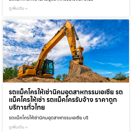
ดูเพิ่มเติม »
รถแม็คโครให้เช่านิคมอุตสาหกรรมเอเชีย รถ
แม็คโครให้เช่า รถแม็คโครรับจ้าง ราคาถูก
บริการทั่วไทย
รถแม็คโครให้เช่านิคมอุตสาหกรรมเอเชีย บริ
ดูเพิ่มเติม »