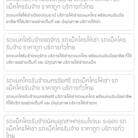
แม็คโครรับจ้าง ราคาถูก บริการทั่วไทย
รถแบคโฮให้เช่าเมืองปทุมธานี บริการให้เช่ารถแมคโคร พร้อมคนขับมือ
อาชีพ ที่ให้บริการอย่างเต็มที่ และ มีคุณภาพ บริการให้เช่า
รถแบคโฮรับจ้างจตุจักร รถแม็คโครให้เช่า รถแม็คโคร
รับจ้าง ราคาถูก บริการทั่วไทย
รถแบคโฮรับจ้างจตุจักร บริการให้เช่ารถแมคโคร พร้อมคนขับมืออาชีพ ที่ให้
บริการอย่างเต็มที่ และ มีคุณภาพ บริการให้เช่ารถแม็ค
รถแมคโครรับจ้างนครชัยศรี รถแม็คโครให้เช่า รถ
แม็คโครรับจ้าง ราคาถูก บริการทั่วไทย
รถแมคโครรับจ้างนครชัยศรี บริการให้เช่ารถแมคโคร พร้อมคนขับมืออาชีพ
ที่ให้บริการอย่างเต็มที่ และ มีคุณภาพ บริการให้เช่ารถแ
รถแม็คโครรับจ้างนิคมอุตสาหกรรมโรจนะ ระยอง รถ
แม็คโครให้เช่า รถแม็คโครรับจ้าง ราคาถูก บริการทั่ว
ไทย