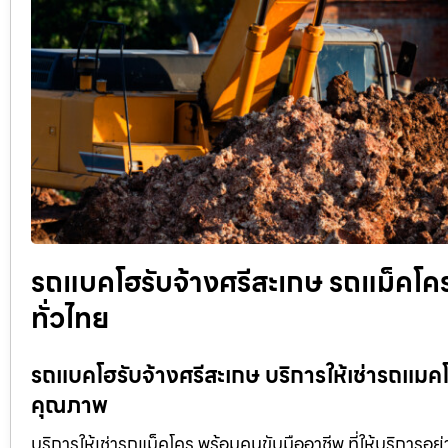
รถแบคโฮรับจ้างศรีสะเกษ รถแม็คโครใ
ทั่วไทย
รถแบคโฮรับจ้างศรีสะเกษ บริการให้เช่ารถแมคโคร
คุณภาพ
บริการให้เช่ารถแม็คโคร พร้อมคนขับมืออาชีพ ที่ให้บริการอย่าง