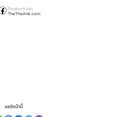
Facebook คลิก
TheThailink.com
แชร์หน้านี้