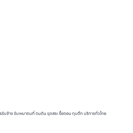
รับจ้าง รับเหมาถมที่ ถมดิน ขุดสระ รื้อถอน ทุบตึก บริการทั่วไทย