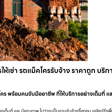
ห้เช่า รถแม็คโครรับจ้าง ราคาถูก บริก
 พร้อมคนขับมืออาชีพ ที่ให้บริการอย่างเต็มที่ แล
เต็มที่ และ มีคุณภาพ ไม่ว่าจะเป็นงานรับจ้างรื้อถอน เคลียร์ริ่งพื้