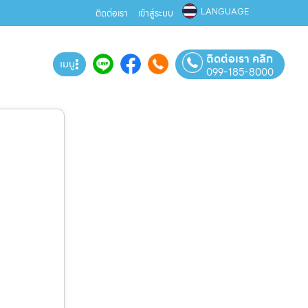
LANGUAGE
ติดต่อเรา
เข้าสู่ระบบ
ติดต่อเรา คลิก
เมนู
099-185-8000