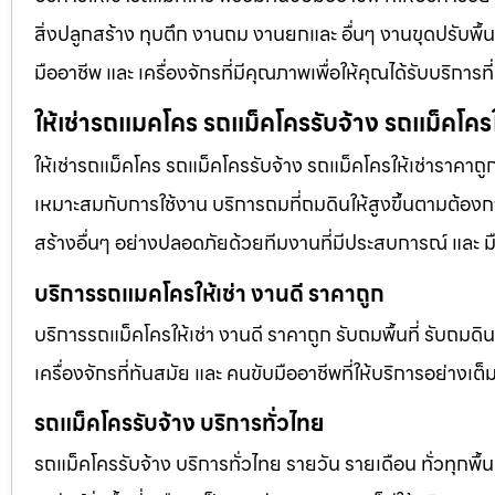
สิ่งปลูกสร้าง ทุบตึก งานถม งานยกและ อื่นๆ งานขุดปรับพื
มืออาชีพ และ เครื่องจักรที่มีคุณภาพเพื่อให้คุณได้รับบริก
ให้เช่ารถแมคโคร รถแม็คโครรับจ้าง รถแม็คโครใ
ให้เช่ารถแม็คโคร รถแม็คโครรับจ้าง รถแม็คโครให้เช่าราคาถู
เหมาะสมกับการใช้งาน บริการถมที่ถมดินให้สูงขึ้นตามต้องการ
สร้างอื่นๆ อย่างปลอดภัยด้วยทีมงานที่มีประสบการณ์ และ ม
บริการรถแมคโครให้เช่า งานดี ราคาถูก
บริการรถแม็คโครให้เช่า งานดี ราคาถูก รับถมพื้นที่ รับ
เครื่องจักรที่ทันสมัย และ คนขับมืออาชีพที่ให้บริการอย่างเต
รถแม็คโครรับจ้าง บริการทั่วไทย
รถแม็คโครรับจ้าง บริการทั่วไทย รายวัน รายเดือน ทั่วทุกพื