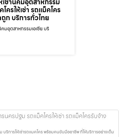
ห้เช่านิคมอุตสาหกรรม
็คโครให้เช่า รถแม็คโคร
าถูก บริการทั่วไทย
นิคมอุตสาหกรรมเอเชีย บริ
ารนครปฐม รถแม็คโครให้เช่า รถแม็คโครรับจ้าง
บริการให้เช่ารถแมคโคร พร้อมคนขับมืออาชีพ ที่ให้บริการอย่างเต็ม