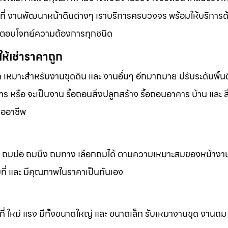
้นที่ งานพัฒนาหน้าดินต่างๆ เราบริการครบวงจร พร้อมให้บริการ
ารที่ตอบโจทย์ความต้องการทุกชนิด
ห้เช่าราคาถูก
ก เหมาะสำหรับงานขุดดิน และ งานอื่นๆ อีกมากมาย ปรับระดับพื้นด
 หรือ จะเป็นงาน รื้อถอนสิ่งปลูกสร้าง รื้อถอนอาคาร บ้าน และ ส
ืออาชีพ
ถมดิน ถมบ่อ ถมบึง ถมทาง เลือกถมได้ ตามความเหมาะสมของหน้างา
็มที่ และ มีคุณภาพในราคาเป็นกันเอง
้นที่ ใหม่ แรง มีทั้งขนาดใหญ่ และ ขนาดเล็ก รับเหมางานขุด งานถ