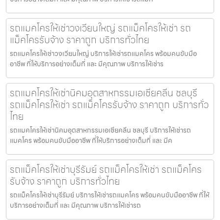
รถแมคโครให้เช่าวงเวียนใหญ่ รถแม็คโครให้เช่า รถ
แม็คโครรับจ้าง ราคาถูก บริการทั่วไทย
รถแมคโครให้เช่าวงเวียนใหญ่ บริการให้เช่ารถแมคโคร พร้อมคนขับมือ
อาชีพ ที่ให้บริการอย่างเต็มที่ และ มีคุณภาพ บริการให้เช่าร
รถแมคโครให้เช่านิคมอุตสาหกรรมเอเชียคลีน ชลบุรี
รถแม็คโครให้เช่า รถแม็คโครรับจ้าง ราคาถูก บริการทั่ว
ไทย
รถแมคโครให้เช่านิคมอุตสาหกรรมเอเชียคลีน ชลบุรี บริการให้เช่ารถ
แมคโคร พร้อมคนขับมืออาชีพ ที่ให้บริการอย่างเต็มที่ และ มีค
รถแม็คโครให้เช่าบุรีรัมย์ รถแม็คโครให้เช่า รถแม็คโคร
รับจ้าง ราคาถูก บริการทั่วไทย
รถแม็คโครให้เช่าบุรีรัมย์ บริการให้เช่ารถแมคโคร พร้อมคนขับมืออาชีพ ที่ให้
บริการอย่างเต็มที่ และ มีคุณภาพ บริการให้เช่ารถ