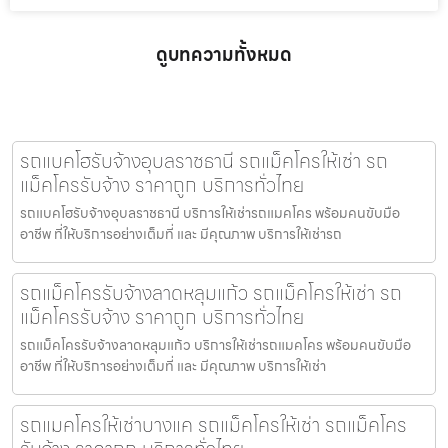
ดูบทความทั้งหมด
รถแบคโฮรับจ้างอุบลราชธานี รถแม็คโครให้เช่า รถ
แม็คโครรับจ้าง ราคาถูก บริการทั่วไทย
รถแบคโฮรับจ้างอุบลราชธานี บริการให้เช่ารถแมคโคร พร้อมคนขับมือ
อาชีพ ที่ให้บริการอย่างเต็มที่ และ มีคุณภาพ บริการให้เช่ารถ
รถแม็คโครรับจ้างลาดหลุมแก้ว รถแม็คโครให้เช่า รถ
แม็คโครรับจ้าง ราคาถูก บริการทั่วไทย
รถแม็คโครรับจ้างลาดหลุมแก้ว บริการให้เช่ารถแมคโคร พร้อมคนขับมือ
อาชีพ ที่ให้บริการอย่างเต็มที่ และ มีคุณภาพ บริการให้เช่า
รถแมคโครให้เช่าบางแค รถแม็คโครให้เช่า รถแม็คโคร