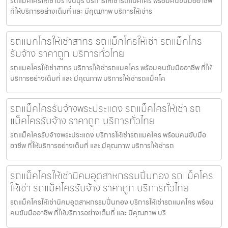
รถแม็คโครให้เช่าปราจีนบุรี บริการให้เช่ารถแมคโคร พร้อมคนขับมืออาชีพ
ที่ให้บริการอย่างเต็มที่ และ มีคุณภาพ บริการให้เช่าร
รถแมคโครให้เช่าสาทร รถแม็คโครให้เช่า รถแม็คโคร
รับจ้าง ราคาถูก บริการทั่วไทย
รถแมคโครให้เช่าสาทร บริการให้เช่ารถแมคโคร พร้อมคนขับมืออาชีพ ที่ให้
บริการอย่างเต็มที่ และ มีคุณภาพ บริการให้เช่ารถแม็คโค
รถแม็คโครรับจ้างพระประแดง รถแม็คโครให้เช่า รถ
แม็คโครรับจ้าง ราคาถูก บริการทั่วไทย
รถแม็คโครรับจ้างพระประแดง บริการให้เช่ารถแมคโคร พร้อมคนขับมือ
อาชีพ ที่ให้บริการอย่างเต็มที่ และ มีคุณภาพ บริการให้เช่ารถ
รถแม็คโครให้เช่านิคมอุตสาหกรรมปิ่นทอง รถแม็คโคร
ให้เช่า รถแม็คโครรับจ้าง ราคาถูก บริการทั่วไทย
รถแม็คโครให้เช่านิคมอุตสาหกรรมปิ่นทอง บริการให้เช่ารถแมคโคร พร้อม
คนขับมืออาชีพ ที่ให้บริการอย่างเต็มที่ และ มีคุณภาพ บริ