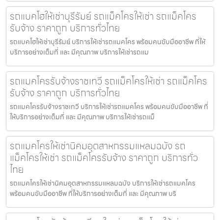
รถแบคโฮให้เช่าบุรีรัมย์ รถแม็คโครให้เช่า รถแม็คโคร
รับจ้าง ราคาถูก บริการทั่วไทย
รถแบคโฮให้เช่าบุรีรัมย์ บริการให้เช่ารถแมคโคร พร้อมคนขับมืออาชีพ ที่ให้
บริการอย่างเต็มที่ และ มีคุณภาพ บริการให้เช่ารถแม
รถแมคโครรับจ้างราชเทวี รถแม็คโครให้เช่า รถแม็คโคร
รับจ้าง ราคาถูก บริการทั่วไทย
รถแมคโครรับจ้างราชเทวี บริการให้เช่ารถแมคโคร พร้อมคนขับมืออาชีพ ที่
ให้บริการอย่างเต็มที่ และ มีคุณภาพ บริการให้เช่ารถแม็
รถแมคโครให้เช่านิคมอุตสาหกรรมแหลมฉบัง รถ
แม็คโครให้เช่า รถแม็คโครรับจ้าง ราคาถูก บริการทั่ว
ไทย
รถแมคโครให้เช่านิคมอุตสาหกรรมแหลมฉบัง บริการให้เช่ารถแมคโคร
พร้อมคนขับมืออาชีพ ที่ให้บริการอย่างเต็มที่ และ มีคุณภาพ บริ