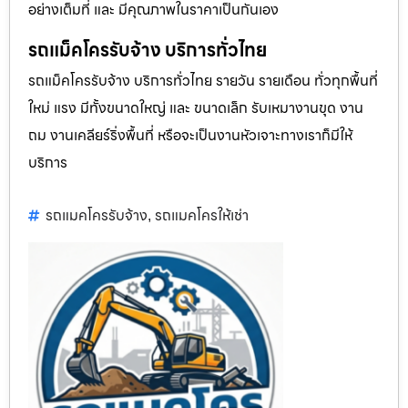
อย่างเต็มที่ และ มีคุณภาพในราคาเป็นกันเอง
รถแม็คโครรับจ้าง บริการทั่วไทย
รถแม็คโครรับจ้าง บริการทั่วไทย รายวัน รายเดือน ทั่วทุกพื้นที่
ใหม่ แรง มีทั้งขนาดใหญ่ และ ขนาดเล็ก รับเหมางานขุด งาน
ถม งานเคลียร์ริ่งพื้นที่ หรือจะเป็นงานหัวเจาะทางเราก็มีให้
บริการ
รถแมคโครรับจ้าง
รถแมคโครให้เช่า
,