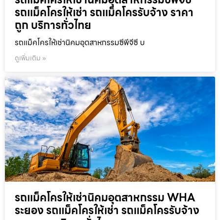
รถแม็คโครให้เช่า รถแม็คโครรับจ้าง ราคา
ถูก บริการทั่วไทย
รถแม็คโครให้เช่านิคมอุตสาหกรรมซีพีจีซี บ
ดูเพิ่มเติม »
รถแม็คโครให้เช่านิคมอุตสาหกรรม WHA
ระยอง รถแม็คโครให้เช่า รถแม็คโครรับจ้าง