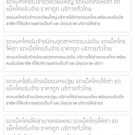
รถแมคโครรับจ้างวงเวียนใหญ่ รถแม็คโครให้เช่า รถ
แม็คโครรับจ้าง ราคาถูก บริการทั่วไทย
รถแมคโครรับจ้างวงเวียนใหญ่ บริการให้เช่ารถแมคโคร พร้อมคนขับมือ
อาชีพ ที่ให้บริการอย่างเต็มที่ และ มีคุณภาพ บริการให้เช่าร
รถแมคโครรับจ้างนิคมอุตสาหกรรมบ่อวิน รถแม็คโคร
ให้เช่า รถแม็คโครรับจ้าง ราคาถูก บริการทั่วไทย
รถแมคโครรับจ้างนิคมอุตสาหกรรมบ่อวิน บริการให้เช่ารถแมคโคร พร้อม
คนขับมืออาชีพ ที่ให้บริการอย่างเต็มที่ และ มีคุณภาพ บริกา
รถแบคโฮรับจ้างเมืองนครปฐม รถแม็คโครให้เช่า รถ
แม็คโครรับจ้าง ราคาถูก บริการทั่วไทย
รถแบคโฮรับจ้างเมืองนครปฐม บริการให้เช่ารถแมคโคร พร้อมคนขับมือ
อาชีพ ที่ให้บริการอย่างเต็มที่ และ มีคุณภาพ บริการให้เช่ารถ
รถแม็คโครให้เช่าบางคอแหลม รถแม็คโครให้เช่า รถ
แม็คโครรับจ้าง ราคาถูก บริการทั่วไทย