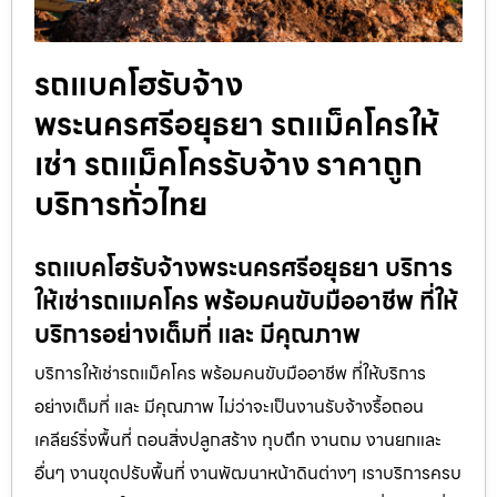
รถแบคโฮรับจ้าง
พระนครศรีอยุธยา รถแม็คโครให้
เช่า รถแม็คโครรับจ้าง ราคาถูก
บริการทั่วไทย
รถแบคโฮรับจ้างพระนครศรีอยุธยา บริการ
ให้เช่ารถแมคโคร พร้อมคนขับมืออาชีพ ที่ให้
บริการอย่างเต็มที่ และ มีคุณภาพ
บริการให้เช่ารถแม็คโคร พร้อมคนขับมืออาชีพ ที่ให้บริการ
อย่างเต็มที่ และ มีคุณภาพ ไม่ว่าจะเป็นงานรับจ้างรื้อถอน
เคลียร์ริ่งพื้นที่ ถอนสิ่งปลูกสร้าง ทุบตึก งานถม งานยกและ
อื่นๆ งานขุดปรับพื้นที่ งานพัฒนาหน้าดินต่างๆ เราบริการครบ