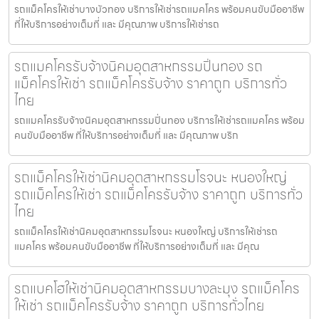
รถแม็คโครให้เช่าบางบัวทอง บริการให้เช่ารถแมคโคร พร้อมคนขับมืออาชีพ
ที่ให้บริการอย่างเต็มที่ และ มีคุณภาพ บริการให้เช่ารถ
รถแมคโครรับจ้างนิคมอุตสาหกรรมปิ่นทอง รถ
แม็คโครให้เช่า รถแม็คโครรับจ้าง ราคาถูก บริการทั่ว
ไทย
รถแมคโครรับจ้างนิคมอุตสาหกรรมปิ่นทอง บริการให้เช่ารถแมคโคร พร้อม
คนขับมืออาชีพ ที่ให้บริการอย่างเต็มที่ และ มีคุณภาพ บริก
รถแม็คโครให้เช่านิคมอุตสาหกรรมโรจนะ หนองใหญ่
รถแม็คโครให้เช่า รถแม็คโครรับจ้าง ราคาถูก บริการทั่ว
ไทย
รถแม็คโครให้เช่านิคมอุตสาหกรรมโรจนะ หนองใหญ่ บริการให้เช่ารถ
แมคโคร พร้อมคนขับมืออาชีพ ที่ให้บริการอย่างเต็มที่ และ มีคุณ
รถแบคโฮให้เช่านิคมอุตสาหกรรมบางละมุง รถแม็คโคร
ให้เช่า รถแม็คโครรับจ้าง ราคาถูก บริการทั่วไทย