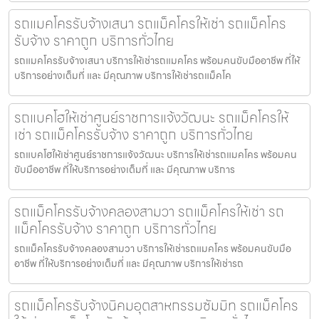
รถแมคโครรับจ้างเสนา รถแม็คโครให้เช่า รถแม็คโคร
รับจ้าง ราคาถูก บริการทั่วไทย
รถแมคโครรับจ้างเสนา บริการให้เช่ารถแมคโคร พร้อมคนขับมืออาชีพ ที่ให้
บริการอย่างเต็มที่ และ มีคุณภาพ บริการให้เช่ารถแม็คโค
รถแบคโฮให้เช่าศูนย์ราชการแจ้งวัฒนะ รถแม็คโครให้
เช่า รถแม็คโครรับจ้าง ราคาถูก บริการทั่วไทย
รถแบคโฮให้เช่าศูนย์ราชการแจ้งวัฒนะ บริการให้เช่ารถแมคโคร พร้อมคน
ขับมืออาชีพ ที่ให้บริการอย่างเต็มที่ และ มีคุณภาพ บริการ
รถแม็คโครรับจ้างคลองสามวา รถแม็คโครให้เช่า รถ
แม็คโครรับจ้าง ราคาถูก บริการทั่วไทย
รถแม็คโครรับจ้างคลองสามวา บริการให้เช่ารถแมคโคร พร้อมคนขับมือ
อาชีพ ที่ให้บริการอย่างเต็มที่ และ มีคุณภาพ บริการให้เช่ารถ
รถแม็คโครรับจ้างนิคมอุตสาหกรรมซัมมิท รถแม็คโคร