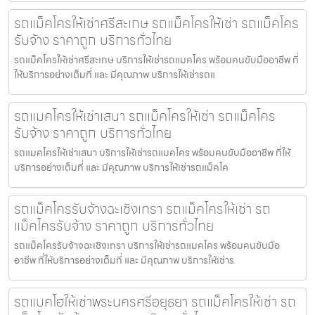
รถแม็คโครให้เช่าศรีสะเกษ รถแม็คโครให้เช่า รถแม็คโคร
รับจ้าง ราคาถูก บริการทั่วไทย
รถแม็คโครให้เช่าศรีสะเกษ บริการให้เช่ารถแมคโคร พร้อมคนขับมืออาชีพ ที่
ให้บริการอย่างเต็มที่ และ มีคุณภาพ บริการให้เช่ารถแ
รถแมคโครให้เช่าเสนา รถแม็คโครให้เช่า รถแม็คโคร
รับจ้าง ราคาถูก บริการทั่วไทย
รถแมคโครให้เช่าเสนา บริการให้เช่ารถแมคโคร พร้อมคนขับมืออาชีพ ที่ให้
บริการอย่างเต็มที่ และ มีคุณภาพ บริการให้เช่ารถแม็คโค
รถแม็คโครรับจ้างฉะเชิงเทรา รถแม็คโครให้เช่า รถ
แม็คโครรับจ้าง ราคาถูก บริการทั่วไทย
รถแม็คโครรับจ้างฉะเชิงเทรา บริการให้เช่ารถแมคโคร พร้อมคนขับมือ
อาชีพ ที่ให้บริการอย่างเต็มที่ และ มีคุณภาพ บริการให้เช่าร
รถแบคโฮให้เช่าพระนครศรีอยุธยา รถแม็คโครให้เช่า รถ