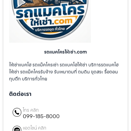
รถแมคโครให้เช่า.com
ให้เช่าแบคโฮ รถแม็คโครเช่า รถแบคโฮให้เช่า บริการรถแบคโฮ
ให้เช่า รถแม็คโครรับจ้าง รับเหมาถมที่ ถมดิน ขุดสระ รื้อถอน
ทุบตึก บริการทั่วไทย
ติดต่อเรา
โทร คลิก
099-185-8000
แอดไลน์ คลิก