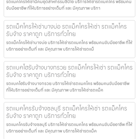
รถแมคโครให้เช่านิคมอุตสาหกรรมซีบีไอ บริการให้เช่ารถแมคโคร พร้อมคน
ขับมืออาชีพ ที่ให้บริการอย่างเต็มที่ และ มีคุณภาพ บริกา
รถแม็คโครให้เช่าบางบ่อ รถแม็คโครให้เช่า รถแม็คโคร
รับจ้าง ราคาถูก บริการทั่วไทย
รถแม็คโครให้เช่าบางบ่อ บริการให้เช่ารถแมคโคร พร้อมคนขับมืออาชีพ ที่ให้
บริการอย่างเต็มที่ และ มีคุณภาพ บริการให้เช่ารถแม็
รถแบคโฮรับจ้างบางกรวย รถแม็คโครให้เช่า รถแม็คโคร
รับจ้าง ราคาถูก บริการทั่วไทย
รถแบคโฮรับจ้างบางกรวย บริการให้เช่ารถแมคโคร พร้อมคนขับมืออาชีพ
ที่ให้บริการอย่างเต็มที่ และ มีคุณภาพ บริการให้เช่ารถแม็ค
รถแมคโครรับจ้างชลบุรี รถแม็คโครให้เช่า รถแม็คโคร
รับจ้าง ราคาถูก บริการทั่วไทย
รถแมคโครรับจ้างชลบุรี บริการให้เช่ารถแมคโคร พร้อมคนขับมืออาชีพ ที่ให้
บริการอย่างเต็มที่ และ มีคุณภาพ บริการให้เช่ารถแม็ค