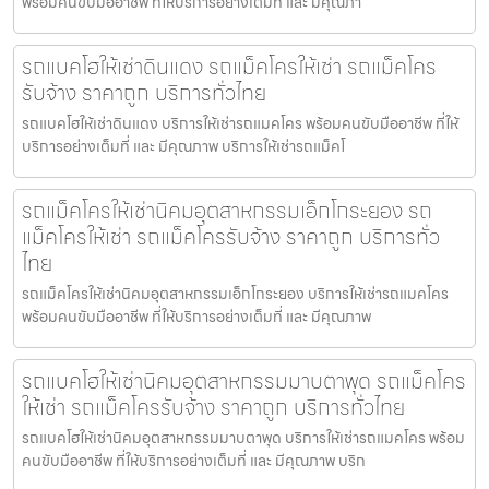
พร้อมคนขับมืออาชีพ ที่ให้บริการอย่างเต็มที่ และ มีคุณภา
รถแบคโฮให้เช่าดินแดง รถแม็คโครให้เช่า รถแม็คโคร
รับจ้าง ราคาถูก บริการทั่วไทย
รถแบคโฮให้เช่าดินแดง บริการให้เช่ารถแมคโคร พร้อมคนขับมืออาชีพ ที่ให้
บริการอย่างเต็มที่ และ มีคุณภาพ บริการให้เช่ารถแม็คโ
รถแม็คโครให้เช่านิคมอุตสาหกรรมเอ็กโกระยอง รถ
แม็คโครให้เช่า รถแม็คโครรับจ้าง ราคาถูก บริการทั่ว
ไทย
รถแม็คโครให้เช่านิคมอุตสาหกรรมเอ็กโกระยอง บริการให้เช่ารถแมคโคร
พร้อมคนขับมืออาชีพ ที่ให้บริการอย่างเต็มที่ และ มีคุณภาพ
รถแบคโฮให้เช่านิคมอุตสาหกรรมมาบตาพุด รถแม็คโคร
ให้เช่า รถแม็คโครรับจ้าง ราคาถูก บริการทั่วไทย
รถแบคโฮให้เช่านิคมอุตสาหกรรมมาบตาพุด บริการให้เช่ารถแมคโคร พร้อม
คนขับมืออาชีพ ที่ให้บริการอย่างเต็มที่ และ มีคุณภาพ บริก