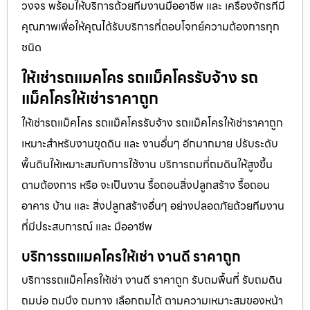
วงจร พร้อมให้บริการด้วยทีมงานมืออาชีพ และ เครื่องจักรที่มี
คุณภาพเพื่อให้คุณได้รับบริการที่ตอบโจทย์ความต้องการทุก
ชนิด
ให้เช่ารถแมคโคร รถแม็คโครรับจ้าง รถ
แม็คโครให้เช่าราคาถูก
ให้เช่ารถแม็คโคร รถแม็คโครรับจ้าง รถแม็คโครให้เช่าราคาถูก
เหมาะสำหรับงานขุดดิน และ งานอื่นๆ อีกมากมาย ปรับระดับ
พื้นดินให้เหมาะสมกับการใช้งาน บริการถมที่ถมดินให้สูงขึ้น
ตามต้องการ หรือ จะเป็นงาน รื้อถอนสิ่งปลูกสร้าง รื้อถอน
อาคาร บ้าน และ สิ่งปลูกสร้างอื่นๆ อย่างปลอดภัยด้วยทีมงาน
ที่มีประสบการณ์ และ มืออาชีพ
บริการรถแมคโครให้เช่า งานดี ราคาถูก
บริการรถแม็คโครให้เช่า งานดี ราคาถูก รับถมพื้นที่ รับถมดิน
ถมบ่อ ถมบึง ถมทาง เลือกถมได้ ตามความเหมาะสมของหน้า