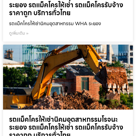
ระยอง รถแม็คโครให้เช่า รถแม็คโครรับจ้าง
ราคาถูก บริการทั่วไทย
รถแม็คโครให้เช่านิคมอุตสาหกรรม WHA ระยอง
ดูเพิ่มเติม »
รถแม็คโครให้เช่านิคมอุตสาหกรรมโรจนะ
ระยอง รถแม็คโครให้เช่า รถแม็คโครรับจ้าง
ราคาถูก บริการทั่วไทย