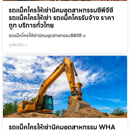
รถแม็คโครให้เช่านิคมอุตสาหกรรมซีพีจีซี
รถแม็คโครให้เช่า รถแม็คโครรับจ้าง ราคา
ถูก บริการทั่วไทย
รถแม็คโครให้เช่านิคมอุตสาหกรรมซีพีจีซี บ
ดูเพิ่มเติม »
รถแม็คโครให้เช่านิคมอุตสาหกรรม WHA