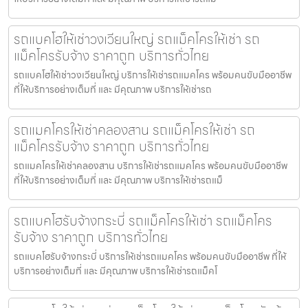
รถแบคโฮให้เช่าวงเวียนใหญ่ รถแม็คโครให้เช่า รถ
แม็คโครรับจ้าง ราคาถูก บริการทั่วไทย
รถแบคโฮให้เช่าวงเวียนใหญ่ บริการให้เช่ารถแมคโคร พร้อมคนขับมืออาชีพ
ที่ให้บริการอย่างเต็มที่ และ มีคุณภาพ บริการให้เช่ารถ
รถแมคโครให้เช่าคลองสาน รถแม็คโครให้เช่า รถ
แม็คโครรับจ้าง ราคาถูก บริการทั่วไทย
รถแมคโครให้เช่าคลองสาน บริการให้เช่ารถแมคโคร พร้อมคนขับมืออาชีพ
ที่ให้บริการอย่างเต็มที่ และ มีคุณภาพ บริการให้เช่ารถแม็
รถแบคโฮรับจ้างกระบี่ รถแม็คโครให้เช่า รถแม็คโคร
รับจ้าง ราคาถูก บริการทั่วไทย
รถแบคโฮรับจ้างกระบี่ บริการให้เช่ารถแมคโคร พร้อมคนขับมืออาชีพ ที่ให้
บริการอย่างเต็มที่ และ มีคุณภาพ บริการให้เช่ารถแม็คโ