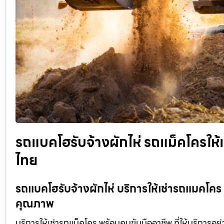
รถแบคโฮรับจ้างผักไห่ รถแม็คโครให้เ
ไทย
รถแบคโฮรับจ้างผักไห่ บริการให้เช่ารถแมคโคร พ
คุณภาพ
บริการให้เช่ารถแม็คโคร พร้อมคนขับมืออาชีพ ที่ให้บริการอย่าง