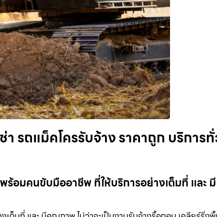
ช่า รถแม็คโครรับจ้าง ราคาถูก บริการทั่
ร้อมคนขับมืออาชีพ ที่ให้บริการอย่างเต็มที่ และ มี
เต็มที่ และ มีคุณภาพ ไม่ว่าจะเป็นงานรับจ้างรื้อถอน เคลียร์ริ่งพื้