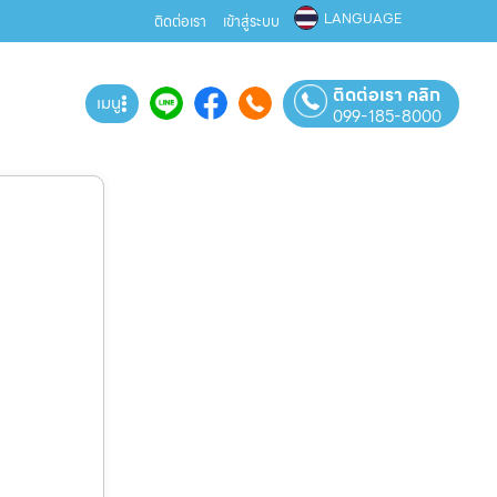
LANGUAGE
ติดต่อเรา
เข้าสู่ระบบ
ติดต่อเรา คลิก
เมนู
099-185-8000