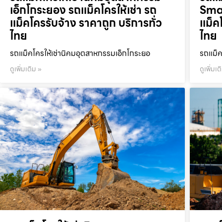
เอ็กโกระยอง รถแม็คโครให้เช่า รถ
Smar
แม็คโครรับจ้าง ราคาถูก บริการทั่ว
แม็ค
ไทย
ไทย
รถแม็คโครให้เช่านิคมอุตสาหกรรมเอ็กโกระยอ
รถแม็ค
ดูเพิ่มเติม »
ดูเพิ่มเต