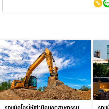
รถแม็คโครให้เช่านิคมอุตสาหกรรม
รถแม