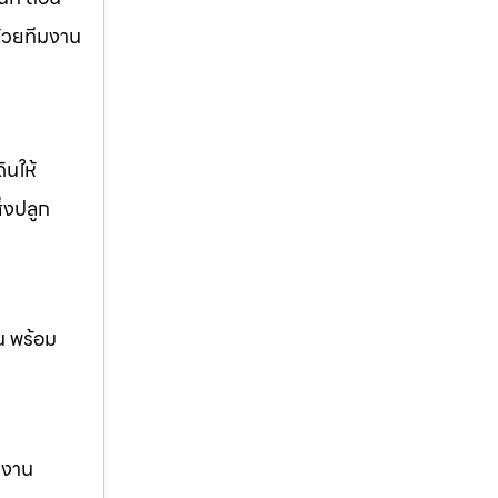
ด้วยทีมงาน
ินให้
ิ่งปลูก
น พร้อม
ม งาน