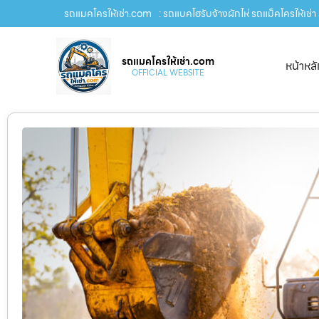
รถแมคโครให้เช่า.com
: รถแบคโฮรับจ้างผักไห่ รถแม็คโครให้เช่
รถแมคโครให้เช่า.com
หน้าหล
OFFICIAL WEBSITE