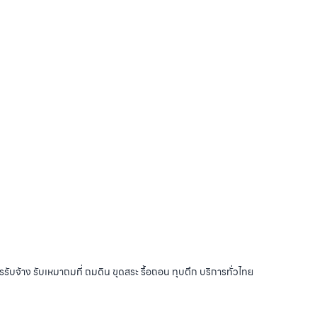
รับจ้าง รับเหมาถมที่ ถมดิน ขุดสระ รื้อถอน ทุบตึก บริการทั่วไทย