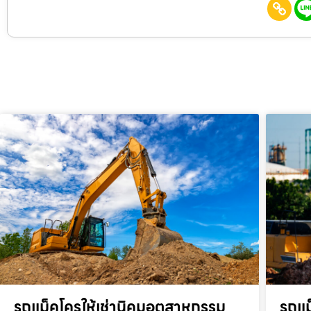
รถแม็คโครให้เช่านิคมอุตสาหกรรม
รถแม