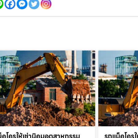
็คโครให้เช่านิคมอุตสาหกรรม
รถแม็คโครให