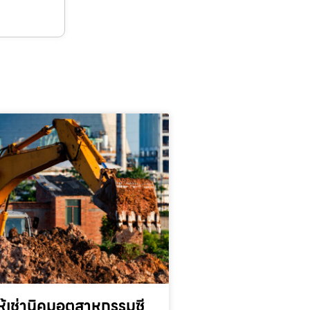
้เช่านิคมอุตสาหกรรมซี