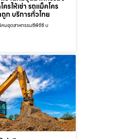
คโครให้เช่า รถแม็คโคร
าถูก บริการทั่วไทย
นิคมอุตสาหกรรมซีพีจีซี บ