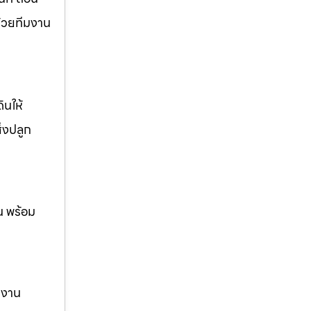
ด้วยทีมงาน
ินให้
ิ่งปลูก
น พร้อม
ม งาน