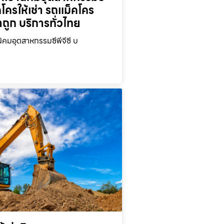
คโครให้เช่า รถแม็คโคร
าถูก บริการทั่วไทย
นิคมอุตสาหกรรมซีพีจีซี บ