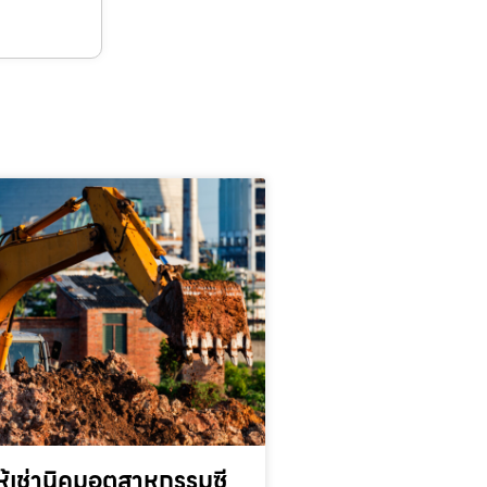
้เช่านิคมอุตสาหกรรมซี