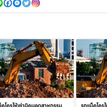
็คโครให้เช่านิคมอุตสาหกรรม
รถแม็คโครให