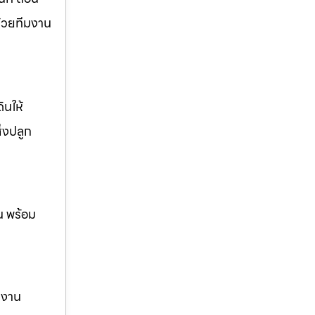
ด้วยทีมงาน
ินให้
ิ่งปลูก
น พร้อม
ม งาน