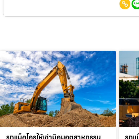
รถแม็คโครให้เช่านิคมอุตสาหกรรม
รถแม