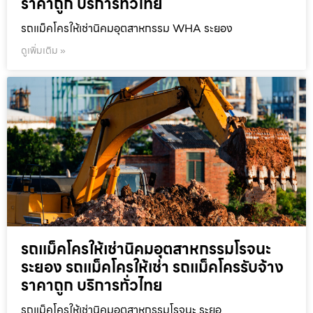
ราคาถูก บริการทั่วไทย
รถแม็คโครให้เช่านิคมอุตสาหกรรม WHA ระยอง
ดูเพิ่มเติม »
รถแม็คโครให้เช่านิคมอุตสาหกรรมโรจนะ
ระยอง รถแม็คโครให้เช่า รถแม็คโครรับจ้าง
ราคาถูก บริการทั่วไทย
รถแม็คโครให้เช่านิคมอุตสาหกรรมโรจนะ ระยอ