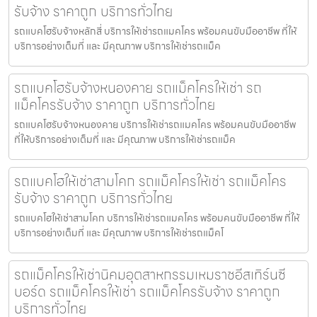
รับจ้าง ราคาถูก บริการทั่วไทย
รถแบคโฮรับจ้างหลักสี่ บริการให้เช่ารถแมคโคร พร้อมคนขับมืออาชีพ ที่ให้
บริการอย่างเต็มที่ และ มีคุณภาพ บริการให้เช่ารถแม็ค
รถแบคโฮรับจ้างหนองคาย รถแม็คโครให้เช่า รถ
แม็คโครรับจ้าง ราคาถูก บริการทั่วไทย
รถแบคโฮรับจ้างหนองคาย บริการให้เช่ารถแมคโคร พร้อมคนขับมืออาชีพ
ที่ให้บริการอย่างเต็มที่ และ มีคุณภาพ บริการให้เช่ารถแม็ค
รถแบคโฮให้เช่าสามโคก รถแม็คโครให้เช่า รถแม็คโคร
รับจ้าง ราคาถูก บริการทั่วไทย
รถแบคโฮให้เช่าสามโคก บริการให้เช่ารถแมคโคร พร้อมคนขับมืออาชีพ ที่ให้
บริการอย่างเต็มที่ และ มีคุณภาพ บริการให้เช่ารถแม็คโ
รถแม็คโครให้เช่านิคมอุตสาหกรรมเหมราชอีสเทิร์นซี
บอร์ด รถแม็คโครให้เช่า รถแม็คโครรับจ้าง ราคาถูก
บริการทั่วไทย