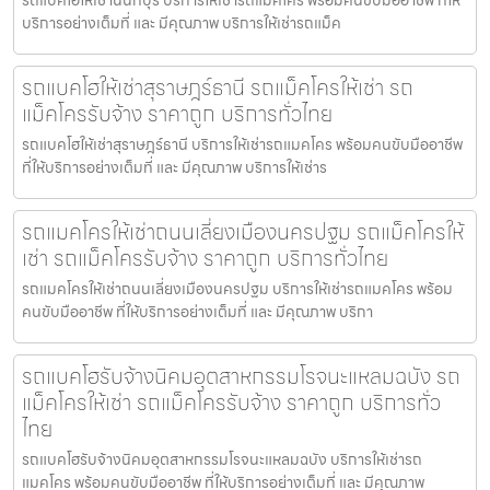
รถแบคโฮให้เช่านนทบุรี บริการให้เช่ารถแมคโคร พร้อมคนขับมืออาชีพ ที่ให้
บริการอย่างเต็มที่ และ มีคุณภาพ บริการให้เช่ารถแม็ค
รถแบคโฮให้เช่าสุราษฎร์ธานี รถแม็คโครให้เช่า รถ
แม็คโครรับจ้าง ราคาถูก บริการทั่วไทย
รถแบคโฮให้เช่าสุราษฎร์ธานี บริการให้เช่ารถแมคโคร พร้อมคนขับมืออาชีพ
ที่ให้บริการอย่างเต็มที่ และ มีคุณภาพ บริการให้เช่าร
รถแมคโครให้เช่าถนนเลี่ยงเมืองนครปฐม รถแม็คโครให้
เช่า รถแม็คโครรับจ้าง ราคาถูก บริการทั่วไทย
รถแมคโครให้เช่าถนนเลี่ยงเมืองนครปฐม บริการให้เช่ารถแมคโคร พร้อม
คนขับมืออาชีพ ที่ให้บริการอย่างเต็มที่ และ มีคุณภาพ บริกา
รถแบคโฮรับจ้างนิคมอุตสาหกรรมโรจนะแหลมฉบัง รถ
แม็คโครให้เช่า รถแม็คโครรับจ้าง ราคาถูก บริการทั่ว
ไทย
รถแบคโฮรับจ้างนิคมอุตสาหกรรมโรจนะแหลมฉบัง บริการให้เช่ารถ
แมคโคร พร้อมคนขับมืออาชีพ ที่ให้บริการอย่างเต็มที่ และ มีคุณภาพ