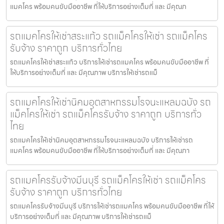
แมคโคร พร้อมคนขับมืออาชีพ ที่ให้บริการอย่างเต็มที่ และ มีคุณภ
รถแมคโครให้เช่าสระแก้ว รถแม็คโครให้เช่า รถแม็คโคร
รับจ้าง ราคาถูก บริการทั่วไทย
รถแมคโครให้เช่าสระแก้ว บริการให้เช่ารถแมคโคร พร้อมคนขับมืออาชีพ ที่
ให้บริการอย่างเต็มที่ และ มีคุณภาพ บริการให้เช่ารถแม็
รถแมคโครให้เช่านิคมอุตสาหกรรมโรจนะแหลมฉบัง รถ
แม็คโครให้เช่า รถแม็คโครรับจ้าง ราคาถูก บริการทั่ว
ไทย
รถแมคโครให้เช่านิคมอุตสาหกรรมโรจนะแหลมฉบัง บริการให้เช่ารถ
แมคโคร พร้อมคนขับมืออาชีพ ที่ให้บริการอย่างเต็มที่ และ มีคุณภา
รถแมคโครรับจ้างมีนบุรี รถแม็คโครให้เช่า รถแม็คโคร
รับจ้าง ราคาถูก บริการทั่วไทย
รถแมคโครรับจ้างมีนบุรี บริการให้เช่ารถแมคโคร พร้อมคนขับมืออาชีพ ที่ให้
บริการอย่างเต็มที่ และ มีคุณภาพ บริการให้เช่ารถแม็