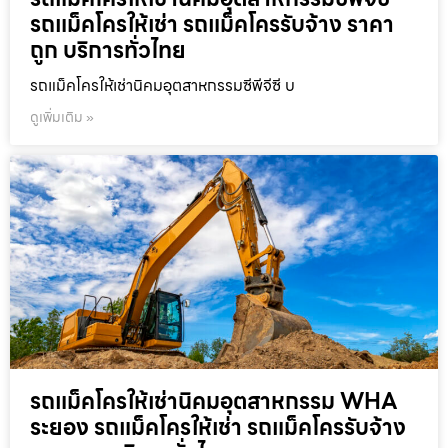
รถแม็คโครให้เช่า รถแม็คโครรับจ้าง ราคา
ถูก บริการทั่วไทย
รถแม็คโครให้เช่านิคมอุตสาหกรรมซีพีจีซี บ
ดูเพิ่มเติม »
รถแม็คโครให้เช่านิคมอุตสาหกรรม WHA
ระยอง รถแม็คโครให้เช่า รถแม็คโครรับจ้าง