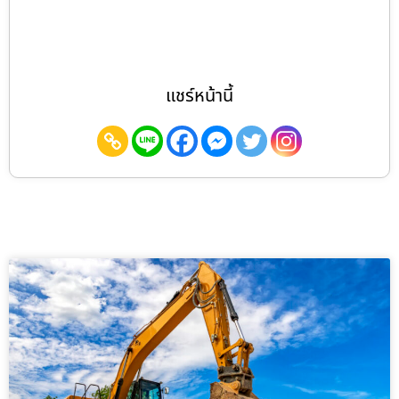
แชร์หน้านี้