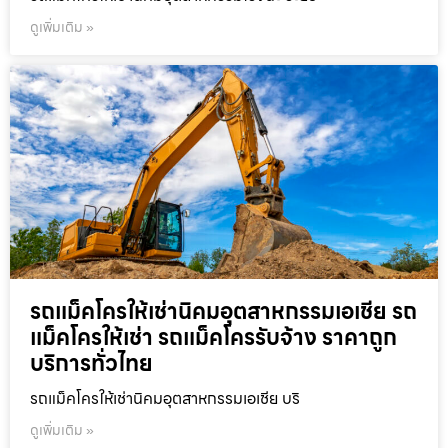
ดูเพิ่มเติม »
รถแม็คโครให้เช่านิคมอุตสาหกรรมเอเชีย รถ
แม็คโครให้เช่า รถแม็คโครรับจ้าง ราคาถูก
บริการทั่วไทย
รถแม็คโครให้เช่านิคมอุตสาหกรรมเอเชีย บริ
ดูเพิ่มเติม »