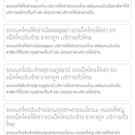
รถแบคโฮให้เช่าขอนแก่น บริการให้เช่ารถแมคโคร พร้อมคนขับมืออาชีพ ที่ให้
บริการอย่างเต็มที่ และ มีคุณภาพ บริการให้เช่ารถแม็ค
รถแมคโครให้เช่าเมืองอยุธยา รถแม็คโครให้เช่า รถ
แม็คโครรับจ้าง ราคาถูก บริการทั่วไทย
รถแมคโครให้เช่าเมืองอยุธยา บริการให้เช่ารถแมคโคร พร้อมคนขับมือ
อาชีพ ที่ให้บริการอย่างเต็มที่ และ มีคุณภาพ บริการให้เช่าร
รถแบคโฮรับจ้างสุราษฎร์ธานี รถแม็คโครให้เช่า รถ
แม็คโครรับจ้าง ราคาถูก บริการทั่วไทย
รถแบคโฮรับจ้างสุราษฎร์ธานี บริการให้เช่ารถแมคโคร พร้อมคนขับมือ
อาชีพ ที่ให้บริการอย่างเต็มที่ และ มีคุณภาพ บริการให้เช่าร
รถแมคโครรับจ้างนิคมอุตสาหกรรมโรจนะ หนองใหญ่
รถแม็คโครให้เช่า รถแม็คโครรับจ้าง ราคาถูก บริการทั่ว
ไทย
รถแมคโครรับจ้างนิคมอุตสาหกรรมโรจนะ หนองใหญ่ บริการให้เช่ารถ