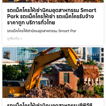
รถแม็คโครให้เช่านิคมอุตสาหกรรม Smart
Park รถแม็คโครให้เช่า รถแม็คโครรับจ้าง
ราคาถูก บริการทั่วไทย
รถแม็คโครให้เช่านิคมอุตสาหกรรม Smart Par
ดูเพิ่มเติม »
รถแม็คโครให้เช่านิคมอุตสาหกรรมซีพีจีซี