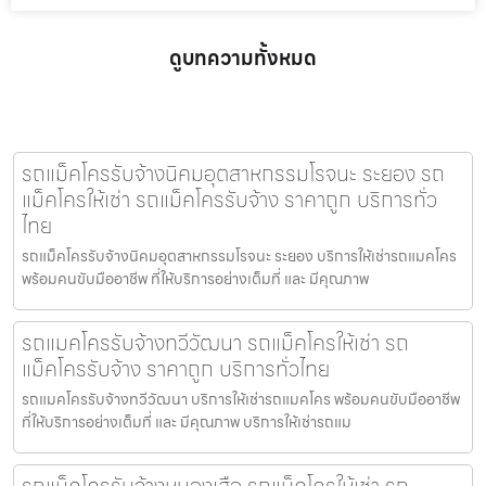
ดูบทความทั้งหมด
รถแม็คโครรับจ้างนิคมอุตสาหกรรมโรจนะ ระยอง รถ
แม็คโครให้เช่า รถแม็คโครรับจ้าง ราคาถูก บริการทั่ว
ไทย
รถแม็คโครรับจ้างนิคมอุตสาหกรรมโรจนะ ระยอง บริการให้เช่ารถแมคโคร
พร้อมคนขับมืออาชีพ ที่ให้บริการอย่างเต็มที่ และ มีคุณภาพ
รถแมคโครรับจ้างทวีวัฒนา รถแม็คโครให้เช่า รถ
แม็คโครรับจ้าง ราคาถูก บริการทั่วไทย
รถแมคโครรับจ้างทวีวัฒนา บริการให้เช่ารถแมคโคร พร้อมคนขับมืออาชีพ
ที่ให้บริการอย่างเต็มที่ และ มีคุณภาพ บริการให้เช่ารถแม