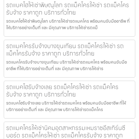
รถแบคโฮให้เช่าพิษณุโลก รถแม็คโครให้เช่า รถแม็คโคร
รับจ้าง ราคาถูก บริการทั่วไทย
รถแบคโฮให้เช่าพิษณุโลก บริการให้เช่ารถแมคโคร พร้อมคนขับมืออาชีพ ที่
ให้บริการอย่างเต็มที่ และ มีคุณภาพ บริการให้เช่ารถแม็
รถแมคโครรับจ้างบางขุนเทียน รถแม็คโครให้เช่า รถ
แม็คโครรับจ้าง ราคาถูก บริการทั่วไทย
รถแมคโครรับจ้างบางขุนเทียน บริการให้เช่ารถแมคโคร พร้อมคนขับมือ
อาชีพ ที่ให้บริการอย่างเต็มที่ และ มีคุณภาพ บริการให้เช่าร
รถแบคโฮรับจ้างเลย รถแม็คโครให้เช่า รถแม็คโคร
รับจ้าง ราคาถูก บริการทั่วไทย
รถแบคโฮรับจ้างเลย บริการให้เช่ารถแมคโคร พร้อมคนขับมืออาชีพ ที่ให้
บริการอย่างเต็มที่ และ มีคุณภาพ บริการให้เช่ารถแม็คโคร
รถแมคโครให้เช่านิคมอุตสาหกรรมเหมราชอีสเทิร์นซี
บอร์ด รถแม็คโครให้เช่า รถแม็คโครรับจ้าง ราคาถูก