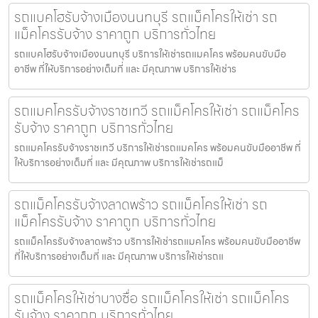
รถแบคโฮรับจ้างเมืองนนทบุรี รถแม็คโครให้เช่า รถ
แม็คโครรับจ้าง ราคาถูก บริการทั่วไทย
รถแบคโฮรับจ้างเมืองนนทบุรี บริการให้เช่ารถแมคโคร พร้อมคนขับมือ
อาชีพ ที่ให้บริการอย่างเต็มที่ และ มีคุณภาพ บริการให้เช่าร
รถแมคโครรับจ้างราชเทวี รถแม็คโครให้เช่า รถแม็คโคร
รับจ้าง ราคาถูก บริการทั่วไทย
รถแมคโครรับจ้างราชเทวี บริการให้เช่ารถแมคโคร พร้อมคนขับมืออาชีพ ที่
ให้บริการอย่างเต็มที่ และ มีคุณภาพ บริการให้เช่ารถแม็
รถแม็คโครรับจ้างลาดพร้าว รถแม็คโครให้เช่า รถ
แม็คโครรับจ้าง ราคาถูก บริการทั่วไทย
รถแม็คโครรับจ้างลาดพร้าว บริการให้เช่ารถแมคโคร พร้อมคนขับมืออาชีพ
ที่ให้บริการอย่างเต็มที่ และ มีคุณภาพ บริการให้เช่ารถแ
รถแม็คโครให้เช่าบางซื่อ รถแม็คโครให้เช่า รถแม็คโคร
รับจ้าง ราคาถูก บริการทั่วไทย